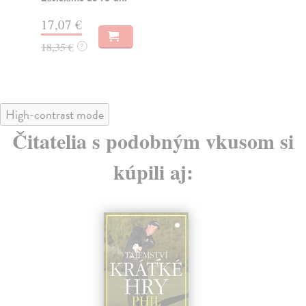
13
17,07 €
14
18,35 €
?
High-contrast mode
Čitatelia s podobným vkusom si
kúpili aj: