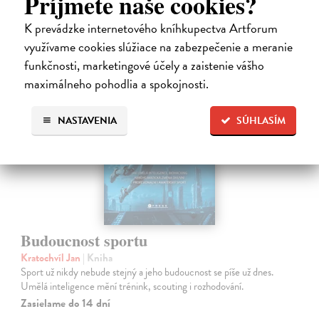
Príjmete naše cookies?
18,70 €
?
K prevádzke internetového kníhkupectva Artforum
využívame cookies slúžiace na zabezpečenie a meranie
funkčnosti, marketingové účely a zaistenie vášho
maximálneho pohodlia a spokojnosti.
novinka
NASTAVENIA
SÚHLASÍM
Budoucnost sportu
Kratochvíl Jan
| Kniha
Sport už nikdy nebude stejný a jeho budoucnost se píše už dnes.
Umělá inteligence mění trénink, scouting i rozhodování.
Zasielame do 14 dní