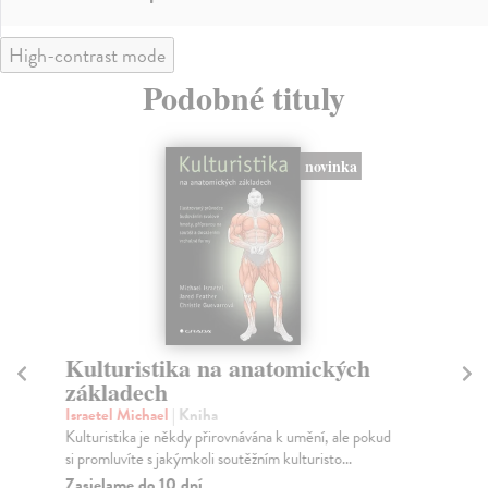
High-contrast mode
Podobné tituly
novinka
Kulturistika na anatomických
N
základech
Ha
Co 
Israetel Michael
| Kniha
bot
Kulturistika je někdy přirovnávána k umění, ale pokud
si promluvíte s jakýmkoli soutěžním kulturisto...
Na
Zasielame do 10 dní