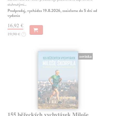
stuhnutými…
Predpredaj, vychádza 19.8.2026, zasielame do 5 dní od
vydania
16,92 €
19,90 €
?
novinka
155 běžeckých vychytávek Miloše