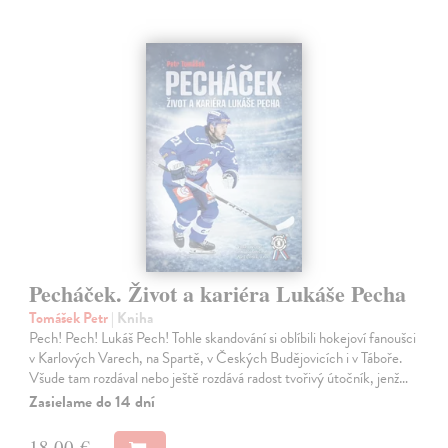
Pecháček. Život a kariéra Lukáše Pecha
Tomášek Petr
| Kniha
Pech! Pech! Lukáš Pech! Tohle skandování si oblíbili hokejoví fanoušci
v Karlových Varech, na Spartě, v Českých Budějovicích i v Táboře.
Všude tam rozdával nebo ještě rozdává radost tvořivý útočník, jenž…
Zasielame do 14 dní
18,00 €