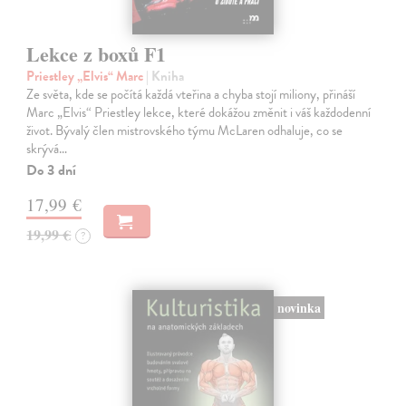
Lekce z boxů F1
Priestley „Elvis“ Marc
| Kniha
Ze světa, kde se počítá každá vteřina a chyba stojí miliony, přináší
Marc „Elvis“ Priestley lekce, které dokážou změnit i váš každodenní
život. Bývalý člen mistrovského týmu McLaren odhaluje, co se
skrývá…
Do 3 dní
17,99 €
19,99 €
?
novinka