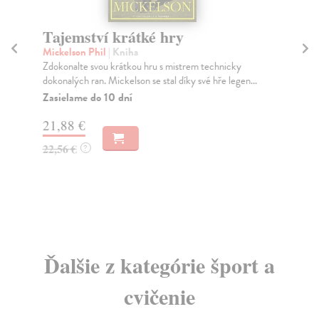
Tajemství krátké hry
C
s
Mickelson Phil
| Kniha
p
Zdokonalte svou krátkou hru s mistrem technicky
dokonalých ran. Mickelson se stal díky své hře legen...
Trn
Zasielame do 10 dní
Pub
zra
21,88 €
pro
Za
22,56 €
?
3,
3,
Ďalšie z kategórie šport a
cvičenie