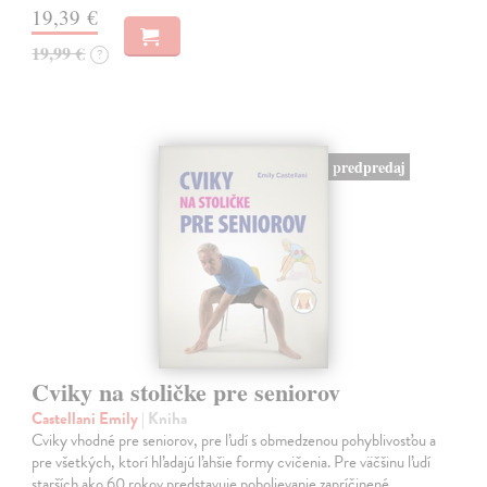
19,39 €
19,99 €
?
predpredaj
Cviky na stoličke pre seniorov
Castellani Emily
| Kniha
Cviky vhodné pre seniorov, pre ľudí s obmedzenou pohyblivosťou a
pre všetkých, ktorí hľadajú ľahšie formy cvičenia. Pre väčšinu ľudí
starších ako 60 rokov predstavuje pobolievanie zapríčinené