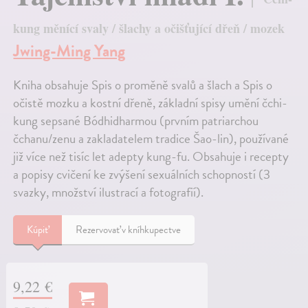
kung měnící svaly / šlachy a očišťující dřeň / mozek
Jwing-Ming Yang
Kniha obsahuje Spis o proměně svalů a šlach a Spis o
očistě mozku a kostní dřeně, základní spisy umění čchi-
kung sepsané Bódhidharmou (prvním patriarchou
čchanu/zenu a zakladatelem tradice Šao-lin), používané
již více než tisíc let adepty kung-fu. Obsahuje i recepty
a popisy cvičení ke zvýšení sexuálních schopností (3
svazky, množství ilustrací a fotografií).
Kúpiť
Rezervovať v kníhkupectve
9,22 €