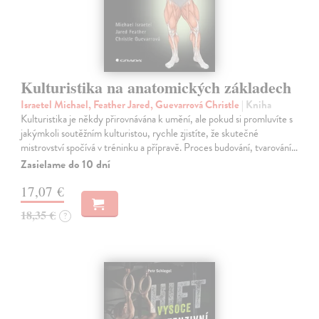
Kulturistika na anatomických základech
Israetel Michael, Feather Jared, Guevarrová Christle
| Kniha
Kulturistika je někdy přirovnávána k umění, ale pokud si promluvíte s
jakýmkoli soutěžním kulturistou, rychle zjistíte, že skutečné
mistrovství spočívá v tréninku a přípravě. Proces budování, tvarování…
Zasielame do 10 dní
17,07 €
18,35 €
?