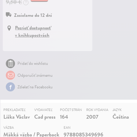
9,50 €
?
Zasielame do 12 dní
Pozrieť dostupnosť
v kníhkupectvách
Pridať do wishlistu
Odporučiť známemu
Zdielať na Facebooku
PREKLADATEĽ
VYDAVATEĽ
POČET STRÁN
ROK VYDANIA
JAZYK
Liška Václav
Cad press
164
2007
Čeština
VÄZBA
EAN
Mäkká väzba / Paperback
9788085349696