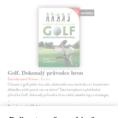
novinka
Golf. Dokonalý průvodce hrou
Saundersová Vivien
| Kniha
Chcete si golf ještě více užít, zdokonalit svou techniku a v konečném
důsledku snížit počet ran na skóre? Tato komplexní a přehledná
příručka Golf: dokonalý průvodce hrou nabízí zásadní tipy a strategie,
…
Zasielame do 12 dní
16,83 €