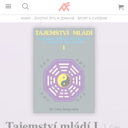
KNIHY
-
ŽIVOTNÝ ŠTÝL A ZDRAVIE
-
ŠPORT A CVIČENIE
Tajemství mládí I.
Čchi-