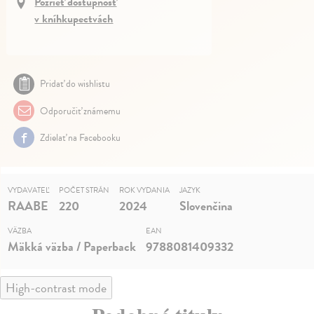
Pozrieť dostupnosť
v kníhkupectvách
Pridať do wishlistu
Odporučiť známemu
Zdielať na Facebooku
VYDAVATEĽ
POČET STRÁN
ROK VYDANIA
JAZYK
RAABE
220
2024
Slovenčina
VÄZBA
EAN
Mäkká väzba / Paperback
9788081409332
High-contrast mode