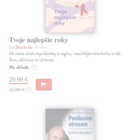
Tvoje najlepšie roky
Liz Sheila de
| Kniha
Ak máte okolo štyridsiatky a vagínu, nepúšťajte túto knihu z rúk.
Áno, začína sa to už teraz.
Na sklade
?
20,90 €
22,00 €
?