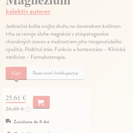
kolektív autorov
Jedinečná kniha svojho druhu na slovenskom knižnom
trhu sa venuje úlohe magnézia v etiopatogenéze
chorobných stavov a možnostiam jeho terapeutického
využitia. Podtitul znie: Funkcie a homeostáza – Klinická
medicína – Farmakoterapia.
Kúpiť
Rezervovať v kníhkupectve
25,61 €
26,40 €
?
Zasielame do 4 dní