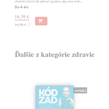
najvýraznejších slovenských poetiek. Prichádza...
Tre
je 
Do 4 dní
Do
7,76 €
28
8,00 €
?
28
Ďalšie z kategórie zdravie
novinka