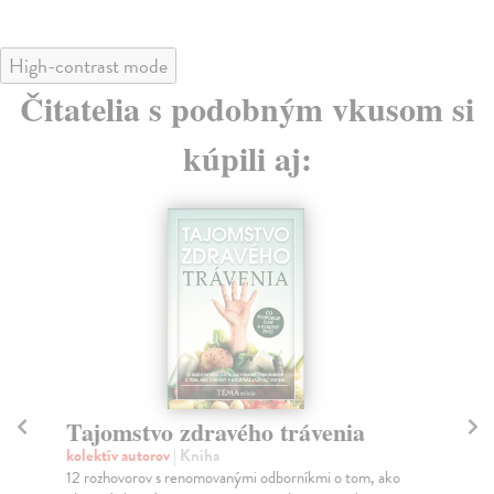
High-contrast mode
Čitatelia s podobným vkusom si
kúpili aj:
Imunitný šlabikár
Di
in
kolektív autorov
| Kniha
Nevšedne vecné, zdrvujúce a neľútostné básne jednej z
kol