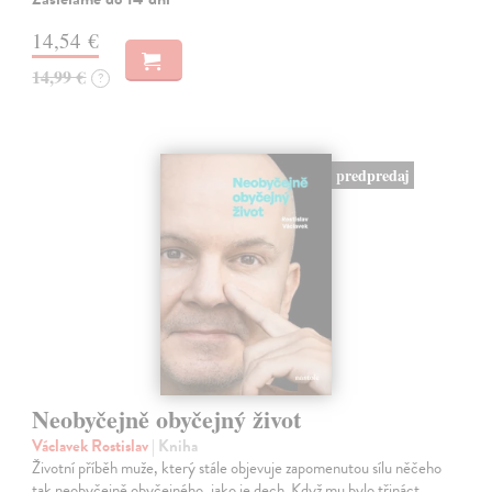
14,54 €
14,99 €
?
predpredaj
Neobyčejně obyčejný život
Václavek Rostislav
| Kniha
Životní příběh muže, který stále objevuje zapomenutou sílu něčeho
tak neobyčejně obyčejného, jako je dech. Když mu bylo třináct,