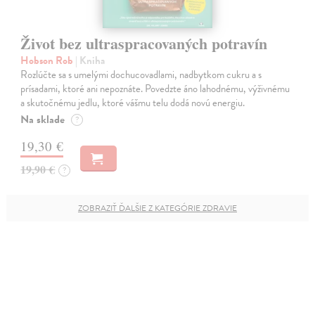
Život bez ultraspracovaných potravín
Hobson Rob
| Kniha
Rozlúčte sa s umelými dochucovadlami, nadbytkom cukru a s
prísadami, ktoré ani nepoznáte. Povedzte áno lahodnému, výživnému
a skutočnému jedlu, ktoré vášmu telu dodá novú energiu.
Na sklade
?
19,30 €
19,90 €
?
ZOBRAZIŤ ĎALŠIE Z KATEGÓRIE ZDRAVIE