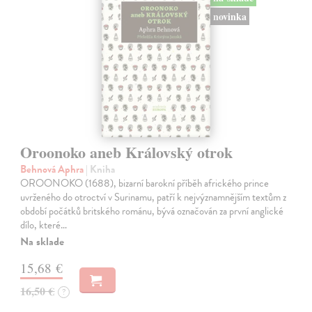
novinka
Oroonoko aneb Královský otrok
Behnová Aphra
| Kniha
OROONOKO (1688), bizarní barokní příběh afrického prince
uvrženého do otroctví v Surinamu, patří k nejvýznamnějším textům z
období počátků britského románu, bývá označován za první anglické
dílo, které…
Na sklade
15,68 €
16,50 €
?