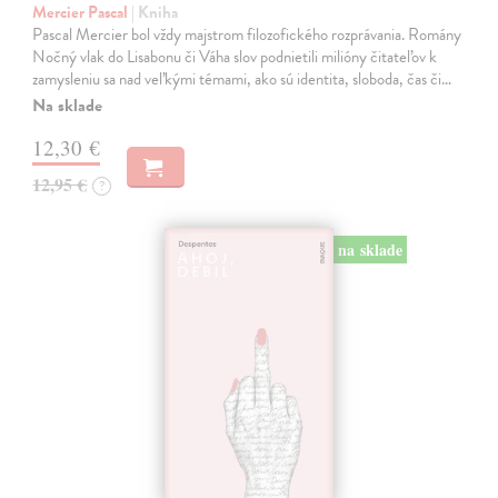
Mercier Pascal
| Kniha
Pascal Mercier bol vždy majstrom filozofického rozprávania. Romány
Nočný vlak do Lisabonu či Váha slov podnietili milióny čitateľov k
zamysleniu sa nad veľkými témami, ako sú identita, sloboda, čas či…
Na sklade
12,30 €
12,95 €
?
na sklade