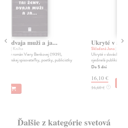
Ukryté v slovách
U
Skladaná Jana
| Kniha
Dža
Ukryté v slovách je zaujímavá a v slovenskej literatúre
Dža
ojedinelá publikácia, ktorá odhaľuje pôvod 1...
pop
Do 5 dní
Na
16,10 €
6,
16,60 €
7,
?
Ďalšie z kategórie svetová