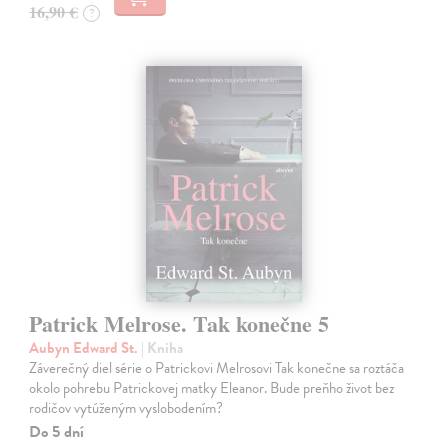
16,90 €
?
Patrick Melrose. Tak konečne 5
Aubyn Edward St.
| Kniha
Záverečný diel série o Patrickovi Melrosovi Tak konečne sa roztáča
okolo pohrebu Patrickovej matky Eleanor. Bude preňho život bez
rodičov vytúženým vyslobodením?
Do 5 dní