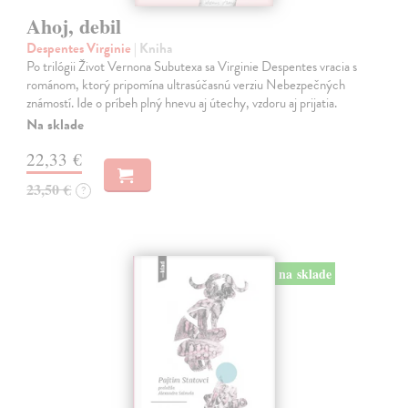
Ahoj, debil
Despentes Virginie
| Kniha
Po trilógii Život Vernona Subutexa sa Virginie Despentes vracia s
románom, ktorý pripomína ultrasúčasnú verziu Nebezpečných
známostí. Ide o príbeh plný hnevu aj útechy, vzdoru aj prijatia.
Na sklade
22,33 €
23,50 €
?
na sklade