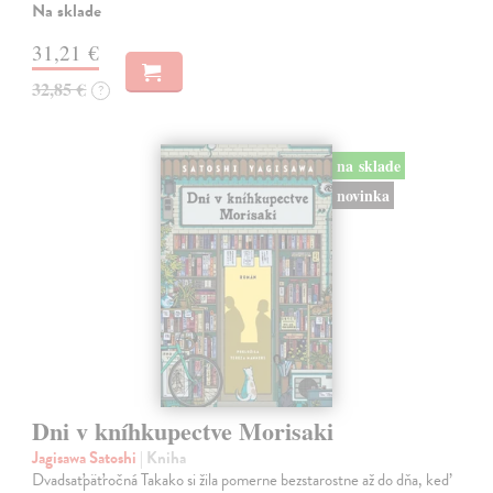
Na sklade
31,21 €
32,85 €
?
na sklade
novinka
Dni v kníhkupectve Morisaki
Jagisawa Satoshi
| Kniha
Dvadsaťpäťročná Takako si žila pomerne bezstarostne až do dňa, keď