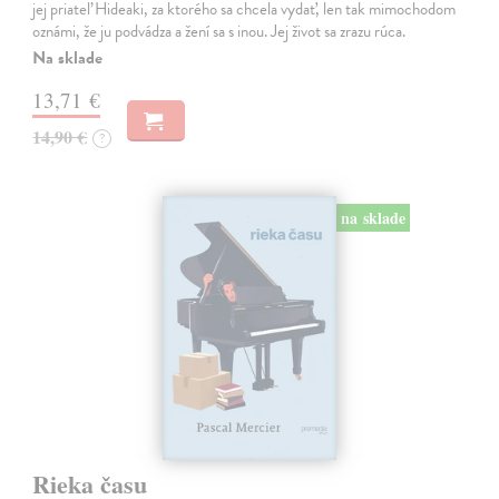
jej priateľ Hideaki, za ktorého sa chcela vydať, len tak mimochodom
oznámi, že ju podvádza a žení sa s inou. Jej život sa zrazu rúca.
Na sklade
13,71 €
14,90 €
?
na sklade
Rieka času