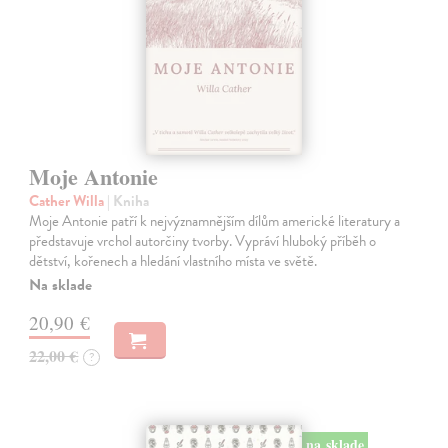
Moje Antonie
Cather Willa
| Kniha
Moje Antonie patří k nejvýznamnějším dílům americké literatury a
představuje vrchol autorčiny tvorby. Vypráví hluboký příběh o
dětství, kořenech a hledání vlastního místa ve světě.
Na sklade
20,90 €
22,00 €
?
na sklade