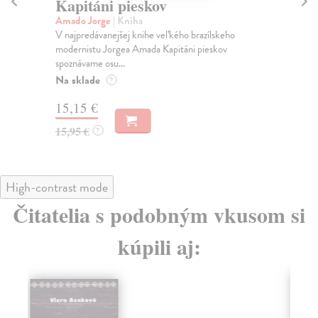
Kapitáni pieskov
Pe
Amado Jorge
| Kniha
Fig
V najpredávanejšej knihe veľkého brazílskeho
Jos
modernistu Jorgea Amada Kapitáni pieskov
obc
spoznávame osu...
obn
Na sklade
Na
?
15,15 €
18
15,95 €
19
?
High-contrast mode
Čitatelia s podobným vkusom si
kúpili aj: