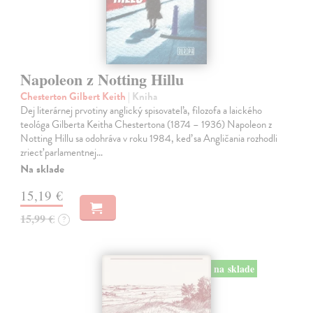
Napoleon z Notting Hillu
Chesterton Gilbert Keith
| Kniha
Dej literárnej prvotiny anglický spisovateľa, filozofa a laického
teológa Gilberta Keitha Chestertona (1874 – 1936) Napoleon z
Notting Hillu sa odohráva v roku 1984, keď sa Angličania rozhodli
zriecť parlamentnej…
Na sklade
15,19 €
15,99 €
?
na sklade