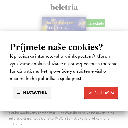
beletria
na sklade
Príjmete naše cookies?
K prevádzke internetového kníhkupectva Artforum
využívame cookies slúžiace na zabezpečenie a meranie
funkčnosti, marketingové účely a zaistenie vášho
maximálneho pohodlia a spokojnosti.
Město a jeho nejisté zdi
NASTAVENIA
SÚHLASÍM
Murakami Haruki
| Kniha
Ty jsi to byla, kdo mi vyprávěl o tom městě. Město a jeho nejisté zdi –
dlouho očekávaný román Harukiho Murakamiho volně navazuje na
autorovu starší novelu z roku 1980 a tematicky se prolíná s jeho
kultovním…