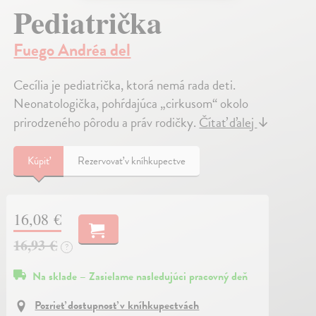
Pediatrička
Fuego Andréa del
Cecília je pediatrička, ktorá nemá rada deti.
Neonatologička, pohŕdajúca „cirkusom“ okolo
prirodzeného pôrodu a práv rodičky.
Čítať ďalej
↓
Kúpiť
Rezervovať v kníhkupectve
16,08 €
16,93 €
?
Na sklade – Zasielame nasledujúci pracovný deň
Pozrieť dostupnosť v kníhkupectvách