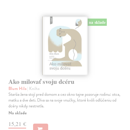
na sklade
Ako milovať svoju dcéru
Blum Hila
| Kniha
Staršia žena stojí pred domom a cez okno tajne pozoruje rodinu: otca,
matku a dve deti. Díva sa na svoje vnučky, ktoré kvôli odlúčeniu od
dcéry nikdy nestretla.
Na sklade
15,21 €