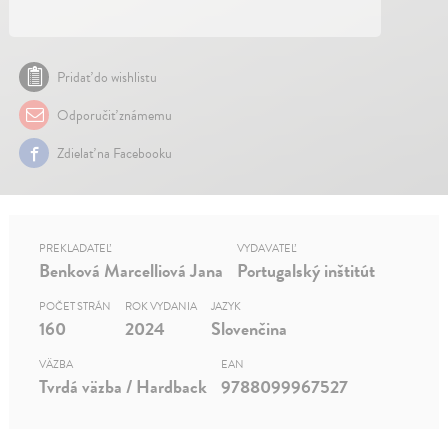
Pridať do wishlistu
Odporučiť známemu
Zdielať na Facebooku
PREKLADATEĽ
VYDAVATEĽ
Benková Marcelliová Jana
Portugalský inštitút
POČET STRÁN
ROK VYDANIA
JAZYK
160
2024
Slovenčina
VÄZBA
EAN
Tvrdá väzba / Hardback
9788099967527