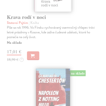
Krava rodí v noci
Statovci Pajtim
| Kniha
Píše sa rok 1996. Vo Fínsku vychovávaný osemročný chlapec trávi
letné prázdniny v Kosove, kde zažíva čudesné udalosti, ktoré ho
poznačia na celý život.
Na sklade
17,01 €
18,90 €
?
na sklade