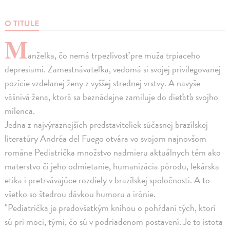
O TITULE
M
anželka, čo nemá trpezlivosť pre muža trpiaceho
depresiami. Zamestnávateľka, vedomá si svojej privilegovanej
pozície vzdelanej ženy z vyššej strednej vrstvy. A navyše
vášnivá žena, ktorá sa beznádejne zamiluje do dieťaťa svojho
milenca.
Jedna z najvýraznejších predstaviteliek súčasnej brazílskej
literatúry Andréa del Fuego otvára vo svojom najnovšom
románe Pediatrička množstvo nadmieru aktuálnych tém ako
materstvo či jeho odmietanie, humanizácia pôrodu, lekárska
etika i pretrvávajúce rozdiely v brazílskej spoločnosti. A to
všetko so štedrou dávkou humoru a irónie.
"Pediatrička je predovšetkým knihou o pohŕdaní tých, ktorí
sú pri moci, tými, čo sú v podriadenom postavení. Je to istota