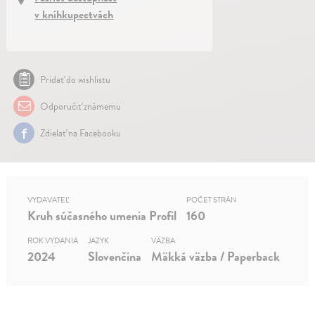
v kníhkupectvách
Pridať do wishlistu
Odporučiť známemu
Zdielať na Facebooku
VYDAVATEĽ
POČET STRÁN
Kruh súčasného umenia Profil
160
ROK VYDANIA
JAZYK
VÄZBA
2024
Slovenčina
Mäkká väzba / Paperback