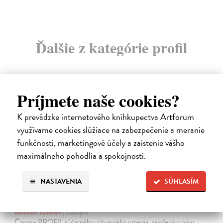
Ďalšie z kategórie profil
Príjmete naše cookies?
na sklade
K prevádzke internetového kníhkupectva Artforum
využívame cookies slúžiace na zabezpečenie a meranie
funkčnosti, marketingové účely a zaistenie vášho
maximálneho pohodlia a spokojnosti.
NASTAVENIA
SÚHLASÍM
Profil 2/2026
kolektív autorov
| Časopis
Časopis PROFIL súčasného výtvarného umenia, založený v roku