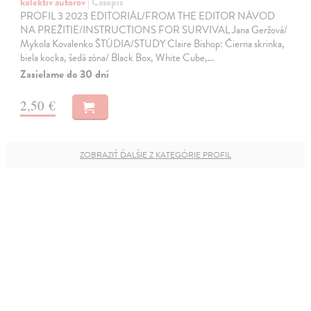
kolektív autorov
| Časopis
PROFIL 3 2023 EDITORIÁL/FROM THE EDITOR NÁVOD
NA PREŽITIE/INSTRUCTIONS FOR SURVIVAL Jana Geržová/
Mykola Kovalenko ŠTÚDIA/STUDY Claire Bishop: Čierna skrinka,
biela kocka, šedá zóna/ Black Box, White Cube,…
Zasielame do 30 dní
2,50 €
ZOBRAZIŤ ĎALŠIE Z KATEGÓRIE PROFIL