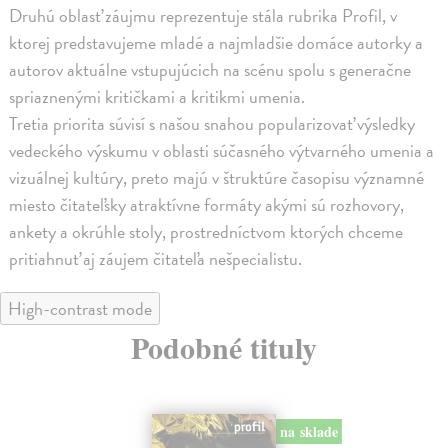
Druhú oblasť záujmu reprezentuje stála rubrika Profil, v
ktorej predstavujeme mladé a najmladšie domáce autorky a
autorov aktuálne vstupujúcich na scénu spolu s generačne
spriaznenými kritičkami a kritikmi umenia.
Tretia priorita súvisí s našou snahou popularizovať výsledky
vedeckého výskumu v oblasti súčasného výtvarného umenia a
vizuálnej kultúry, preto majú v štruktúre časopisu významné
miesto čitateľsky atraktívne formáty akými sú rozhovory,
ankety a okrúhle stoly, prostredníctvom ktorých chceme
pritiahnuť aj záujem čitateľa nešpecialistu.
High-contrast mode
Podobné tituly
na sklade