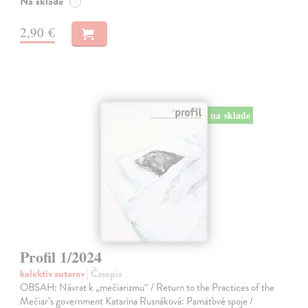
Na sklade
?
2,90 €
na sklade
Profil 1/2024
kolektív autorov
| Časopis
OBSAH: Návrat k „mečiarizmu“ / Return to the Practices of the
Mečiar’s government Katarína Rusnáková: Pamäťové spoje /