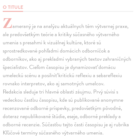
O TITULE
Z
ameraný je na analýzu aktuálnych tém výtvarnej praxe,
ale predovšetkým teórie a kritiky súčasného výtvarného
umenia s presahmi k vizuálnej kultúre, ktoré sú
sprostredkované pohľadmi domácich odborníčok a
odborníkov, ako aj prekladmi vybraných textov zahraničných
špecialistov. Cieľom časopisu je dynamizovať domácu
umeleckú scénu a posilniť kritickú reflexiu a sebareflexiu
rovnako interpretov, ako aj samotných umelcov.
Redakcia sleduje tri hlavné oblasti záujmu. Prvý súvisí s
vedeckou časťou časopisu, kde sú publikované anonymne
recenzované odborné príspevky, predovšetkým pôvodné,
doteraz nepublikované štúdie, eseje, odborné preklady a
odborné recenzie. Súčasťou tejto časti časopisu je aj rubrika
Kľúčové termíny súčasného výtvarného umenia.