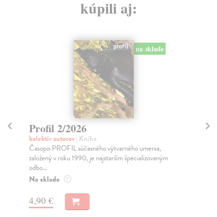
kúpili aj:
na sklade
Profil 1/2024
Pr
kolektív autorov
| Kniha
kol
OBSAH: Návrat k „mečiarizmu“ / Return to the
Čas
Practices of the Mečiar’s government Katarína
zal
Rusnáková...
odb
Na sklade
Na
?
2,90 €
2,