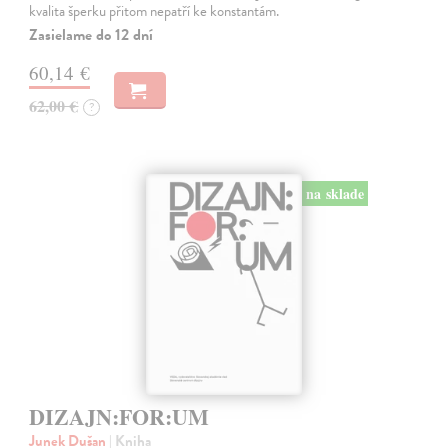
kvalita šperku přitom nepatří ke konstantám.
Zasielame do 12 dní
60,14 €
62,00 €
?
na sklade
DIZAJN:FOR:UM
Junek Dušan
| Kniha