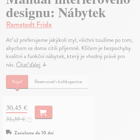
designu: Nábytek
Ramstedt Frida
Ať už preferujeme jakýkoli styl, všichni toužíme po tom,
abychom se doma cítili příjemně. Klíčem je bezpochyby
kvalitní a funkční nábytek, který je vhodný právě pro
nás.
Čítať ďalej
↓
Kúpiť
Rezervovať v kníhkupectve
30,45 €
31,39 €
?
Zasielame do 10 dní