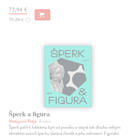
72,94 €
75,20 €
?
Šperk a figura
Matějovič Petja
| Kniha
Šperk patří k lidskému bytí od pravěku a stejně tak dlouho velkým
tématem autorů šperku zůstává člověk a jeho zobrazení. Figurální