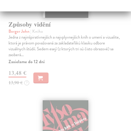
Způsoby vidění
Berger John
| Kniha
Jedna z najinšpiratívnejších a najvplyvnejších kníh o umení a vizualite,
ktorá je právom považovaná za zakladateľskú klasiku odbore
vizuálnych štúdií. Sedem esejí (z ktorých tri sú čisto obrazové) sa
zaoberá…
Zasielame do 12 dní
13,48 €
13,90 €
?