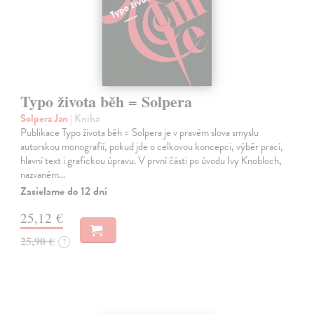
Typo života běh = Solpera
Solpera Jan
| Kniha
Publikace Typo života běh = Solpera je v pravém slova smyslu
autorskou monografií, pokud jde o celkovou koncepci, výběr prací,
hlavní text i grafickou úpravu. V první části po úvodu Ivy Knobloch,
nazvaném…
Zasielame do 12 dní
25,12 €
25,90 €
?