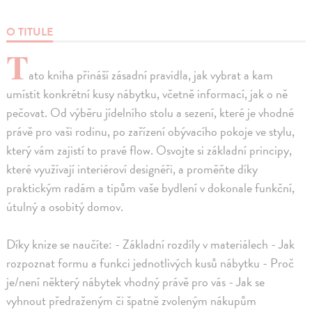
O TITULE
T
ato kniha přináší zásadní pravidla, jak vybrat a kam
umístit konkrétní kusy nábytku, včetně informací, jak o ně
pečovat. Od výběru jídelního stolu a sezení, které je vhodné
právě pro vaši rodinu, po zařízení obývacího pokoje ve stylu,
který vám zajistí to pravé flow. Osvojte si základní principy,
které využívají interiéroví designéři, a proměňte díky
praktickým radám a tipům vaše bydlení v dokonale funkční,
útulný a osobitý domov.
Díky knize se naučíte: - Základní rozdíly v materiálech - Jak
rozpoznat formu a funkci jednotlivých kusů nábytku - Proč
je/není některý nábytek vhodný právě pro vás - Jak se
vyhnout předraženým či špatně zvoleným nákupům