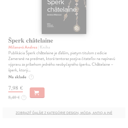
Šperk châtelaine
Milanová Andrea
| Kniha
Publikácia Šperk châtelaine je ďalším, piatym titulom z edície
Zamerané na predmet, ktorá tentoraz pozýva čitateľov na napínavú
výpravu za príbehom jedného neobyčajného šperku. Châtelaine –
šperk, ktorý…
Na sklade
?
7,98 €
8,40 €
?
ZOBRAZIŤ ĎALŠIE Z KATEGÓRIE DESIGN, MÓDA, ANTIQ A INÉ