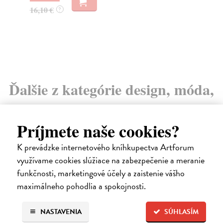
13
16,10 €
?
14
Ďalšie z kategórie design, móda,
antiq a iné
Príjmete naše cookies?
K prevádzke internetového kníhkupectva Artforum
využívame cookies slúžiace na zabezpečenie a meranie
funkčnosti, marketingové účely a zaistenie vášho
maximálneho pohodlia a spokojnosti.
NASTAVENIA
SÚHLASÍM