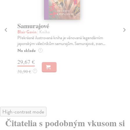
Samurajové
I
Blair Gavin
| Kniha
Sav
Překrásně ilustrovaná kniha je věnovaná legendárním
Fas
japonským válečníkům samurajům. Samurajové, zvan...
kte
Na sklade
Za
?
29,67 €
28
31,90 €
29
?
High-contrast mode
Čitatelia s podobným vkusom si