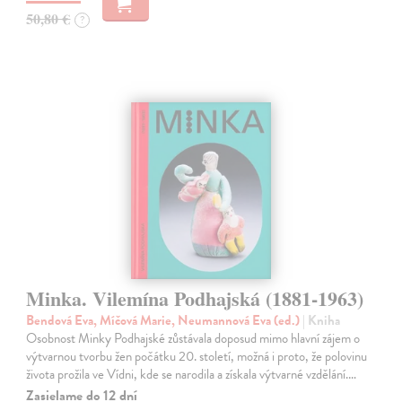
50,80 €
?
Minka. Vilemína Podhajská (1881-1963)
Bendová Eva, Míčová Marie, Neumannová Eva (ed.)
| Kniha
Osobnost Minky Podhajské zůstávala doposud mimo hlavní zájem o
výtvarnou tvorbu žen počátku 20. století, možná i proto, že polovinu
života prožila ve Vídni, kde se narodila a získala výtvarné vzdělání.…
Zasielame do 12 dní