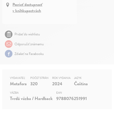
Pozrieť dostupnosť
v kníhkupectvách
Pridať do wishlistu
Odporučiť známemu
Zdielať na Facebooku
VYDAVATEĽ
POČET STRÁN
ROK VYDANIA
JAZYK
Metafora
320
2024
Čeština
VÄZBA
EAN
Tvrdá väzba / Hardback
9788076251991