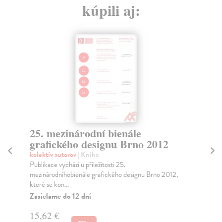
kúpili aj:
25. mezinárodní bienále
T
grafického designu Brno 2012
č
G
kolektív autorov
| Kniha
Publikace vychází u příležitosti 25.
kol
mezinárodníhobienále grafického designu Brno 2012,
Nej
které se kon...
shr
201
Zasielame do 12 dní
Za
15,62 €