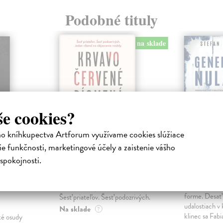
Podobné tituly
na sklade
še cookies?
ho kníhkupectva Artforum využívame cookies slúžiace
e funkčnosti, marketingové účely a zaistenie vášho
spokojnosti.
láda
Krvavočervené
Generác
písmená
Ahnhem Ste
Fabian Risk o
Pavesi Alex
| Kniha
forme. Desať
Šesť priateľov. Šesť podozrivých.
udalostiach v
Na sklade
?
klinec sa Fabia
ké osudy