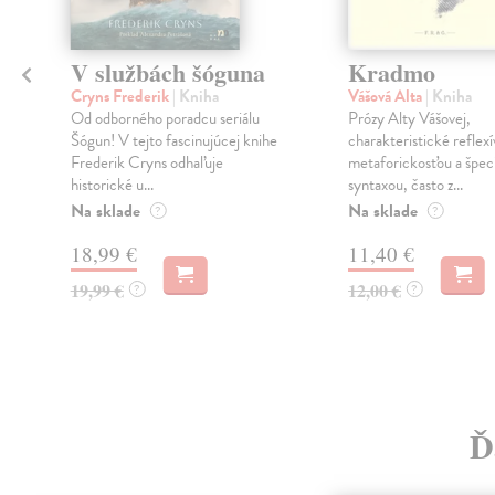
V službách šóguna
Kradmo
Cryns Frederik
| Kniha
Vášová Alta
| Kniha
Od odborného poradcu seriálu
Prózy Alty Vášovej,
Šógun! V tejto fascinujúcej knihe
charakteristické reflex
Frederik Cryns odhaľuje
metaforickosťou a špec
historické u...
syntaxou, často z...
Na sklade
Na sklade
?
?
18,99 €
11,40 €
19,99 €
12,00 €
?
?
Ď