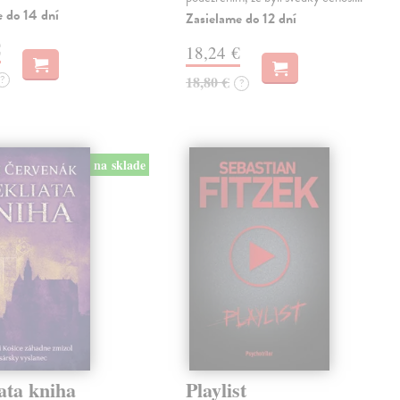
e do 14 dní
Zasielame do 12 dní
€
18,24 €
?
18,80 €
?
na sklade
ata kniha
Playlist