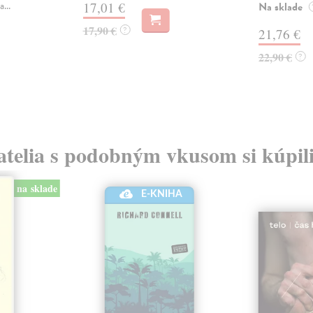
...
17,01 €
Na sklade
17,90 €
?
21,76 €
22,90 €
?
atelia s podobným vkusom si kúpili
na sklade
E-KNIHA