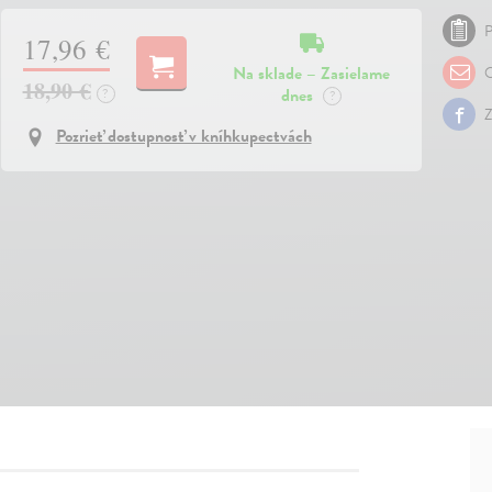
P
17,96 €
Na sklade – Zasielame
O
18,90 €
dnes
?
?
Z
Pozrieť dostupnosť v kníhkupectvách