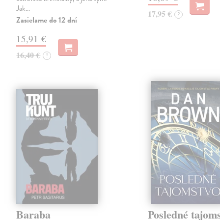
Jak…
17,95 €
?
Zasielame do 12 dní
15,91 €
16,40 €
?
Baraba
Posledné tajom