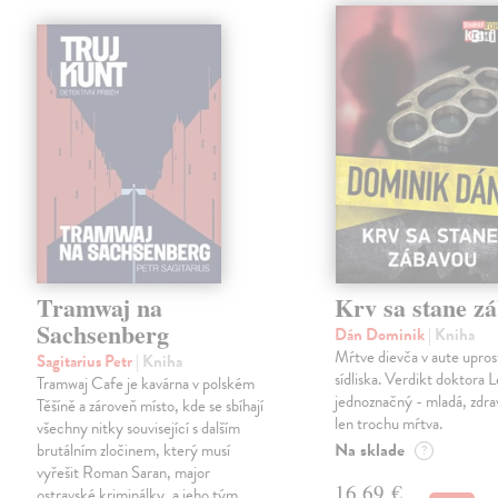
Tramwaj na
Krv sa stane z
Sachsenberg
Dán Dominik
| Kniha
Mŕtve dievča v aute upros
Sagitarius Petr
| Kniha
sídliska. Verdikt doktora 
Tramwaj Cafe je kavárna v polském
jednoznačný - mladá, zdra
Těšíně a zároveň místo, kde se sbíhají
len trochu mŕtva.
všechny nitky související s dalším
Na sklade
brutálním zločinem, který musí
?
vyřešit Roman Saran, major
16,69 €
ostravské kriminálky, a jeho tým.