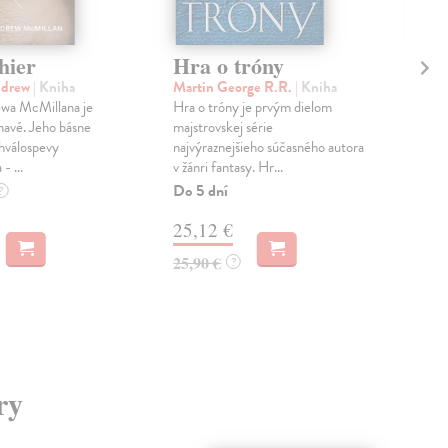
 hier
Hra o tróny
H.
Sl
ndrew
| Kniha
Martin George R.R.
| Kniha
ewa McMillana je
Hra o tróny je prvým dielom
Bub
ehavé. Jeho básne
majstrovskej série
Mon
hválospevy
najvýraznejšieho súčasného autora
pre
- ...
v žánri fantasy. Hr...
prij
spis
Do 5 dní
?
Zas
25,12 €
9,
25,90 €
?
10,
ry