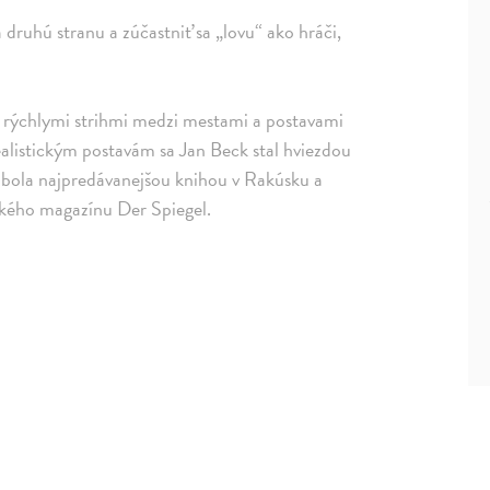
 druhú stranu a zúčastniť sa „lovu“ ako hráči,
, a rýchlymi strihmi medzi mestami a postavami
ealistickým postavám sa Jan Beck stal hviezdou
a bola najpredávanejšou knihou v Rakúsku a
kého magazínu Der Spiegel.