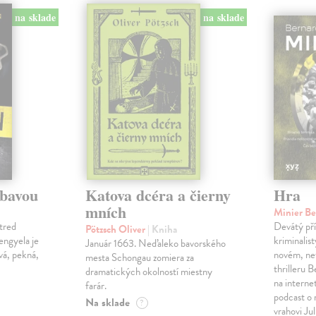
na sklade
na sklade
ábavou
Katova dcéra a čierny
Hra
mních
Minier B
tred
Devátý pří
Pötzsch Oliver
| Kniha
Lengyela je
kriminalis
Január 1663. Neďaleko bavorského
vá, pekná,
novém, ne
mesta Schongau zomiera za
thrilleru 
dramatických okolností miestny
na interne
farár.
podcast o
Na sklade
?
vrahovi Ju