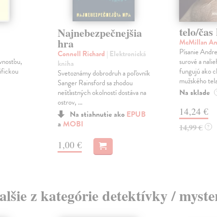
telo/čas
Najnebezpečnejšia
hra
McMillan A
Písanie Andr
Connell Richard
| Elektronická
ívnosťou,
surové a nali
kniha
ifickou
fungujú ako c
Svetoznámy dobrodruh a poľovník
mužského tela 
Sanger Rainsford sa zhodou
Na sklade
nešťastných okolností dostáva na
ostrov, ...
14,24 €
Na stiahnutie ako
EPUB
a
MOBI
14,99 €
?
1,00 €
alšie z kategórie detektívky / myste