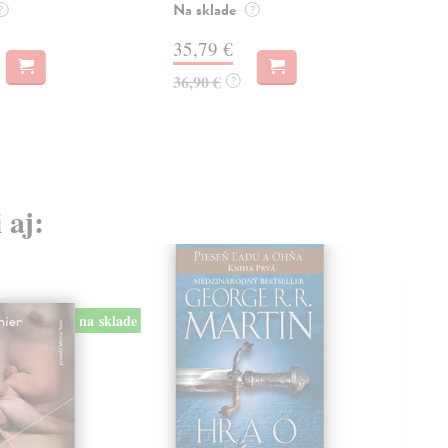
Na sklade
Na 
?
?
35,79 €
21
36,90 €
22,
?
 aj:
na sklade