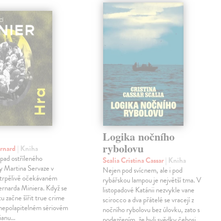
Logika nočního
rybolovu
ernard
| Kniha
pad ostříleného
Scalia Cristina Cassar
| Kniha
ty Martina Servaze v
Nejen pod svícnem, ale i pod
trpělivě očekávaném
rybářskou lampou je největší tma. V
Bernarda Miniera. Když se
listopadové Katánii nezvykle vane
tu začne šířit true crime
scirocco a dva přátelé se vracejí z
 nepolapitelném sériovém
nočního rybolovu bez úlovku, zato s
lianu…
podezřením, že byli svědky čehosi…