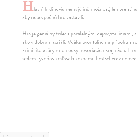
H
lavní hrdinovia nemajú inú možnosť, len prejsť na
aby nebezpečnú hru zastavili.
Hra je geniálny triler s paralelnými dejovými líniami
ako v dobrom seriáli. Vďaka uveriteľnému príbehu a r
krimi literatúry v nemecky hovoriacich krajinách. Hr
sedem týždňov kraľovala zoznamu bestsellerov nemec