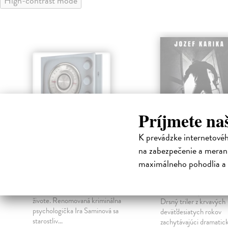
High-contrast mode
Príjmete na
K prevádzke internetové
na zabezpečenie a merani
maximálneho pohodlia a 
Šialená hra
Čierna hra. V
mafie
Fitzek Sebastian
| Kniha
Mal to byť posledný deň v jej
Karika Jozef
| Kniha
živote. Renomovaná kriminálna
Drsný triler z krvavých
psychologička Ira Saminová sa
deväťdesiatych rokov
starostliv...
zachytávajúci dramatic