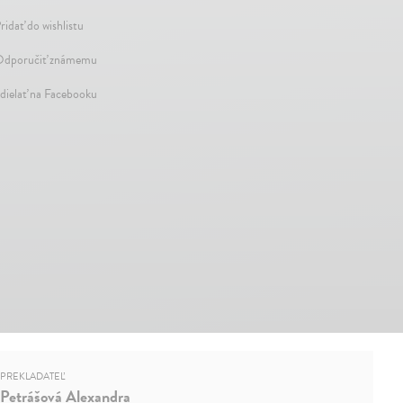
ridať do wishlistu
dporučiť známemu
dielať na Facebooku
PREKLADATEĽ
Petrášová Alexandra