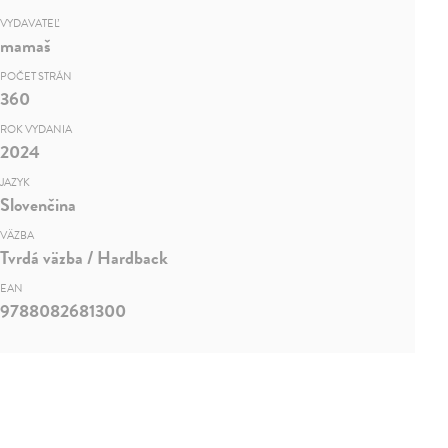
VYDAVATEĽ
mamaš
POČET STRÁN
360
ROK VYDANIA
2024
JAZYK
Slovenčina
VÄZBA
Tvrdá väzba / Hardback
EAN
9788082681300