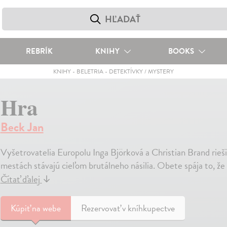
REBRÍK
KNIHY
BOOKS
KNIHY
-
BELETRIA
-
DETEKTÍVKY / MYSTERY
Hra
Beck Jan
Vyšetrovatelia Europolu Inga Björková a Christian Brand rieši
mestách stávajú cieľom brutálneho násilia. Obete spája to, že s
Čítať ďalej
↓
Kúpiť
na webe
Rezervovať v kníhkupectve