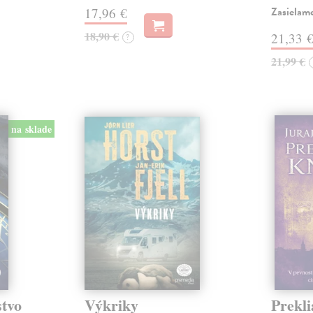
Zasielam
17,96 €
18,90 €
21,33 
?
21,99 €
na sklade
stvo
Výkriky
Prekli