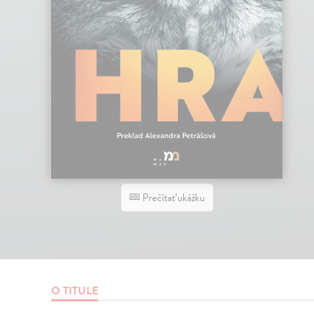
Prečítať ukážku
O TITULE