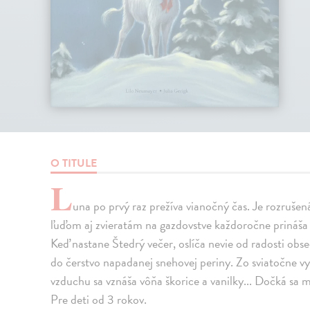
O TITULE
L
una po prvý raz prežíva vianočný čas. Je rozrušená
ľuďom aj zvieratám na gazdovstve každoročne prináša t
Keď nastane Štedrý večer, oslíča nevie od radosti obs
do čerstvo napadanej snehovej periny. Zo sviatočne v
vzduchu sa vznáša vôňa škorice a vanilky... Dočká sa
Pre deti od 3 rokov.