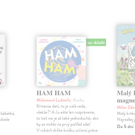
na sklade
HAM HAM
Malý k
magne
Mičianová Ľudmila
| Kniha
Kŕmenie detí, to je celá veda,
Miler Zd
všakže?! A čo ešte len rozprávanie,
 bábätká,
Malý krtko
to tiež nie je až také jednoduché, ako
obiele
Najradšej 
by sa mohlo na prvý pohľad zdať.
Do 5 dní
V rukách držíte knižku určenú práve