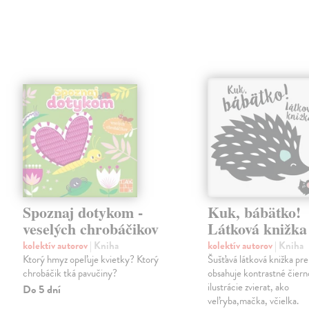
Spoznaj dotykom -
Kuk, bábätko!
veselých chrobáčikov
Látková knižka
kolektív autorov
| Kniha
kolektív autorov
| Kniha
Ktorý hmyz opeľuje kvietky? Ktorý
Šušťavá látková knižka pre
chrobáčik tká pavučiny?
obsahuje kontrastné čiern
ilustrácie zvierat, ako
Do 5 dní
veľryba,mačka, včielka.