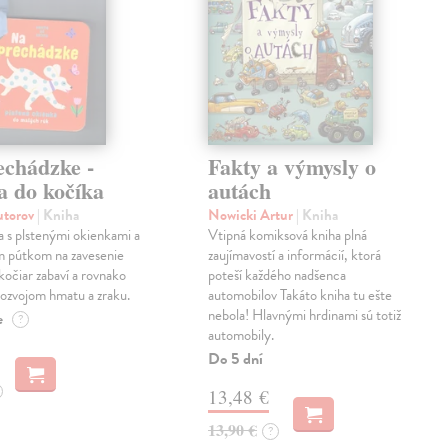
echádzke -
Fakty a výmysly o
a do kočíka
autách
autorov
| Kniha
Nowicki Artur
| Kniha
a s plstenými okienkami a
Vtipná komiksová kniha plná
m pútkom na zavesenie
zaujímavostí a informácií, ktorá
kočiar zabaví a rovnako
poteší každého nadšenca
ozvojom hmatu a zraku.
automobilov Takáto kniha tu ešte
nebola! Hlavnými hrdinami sú totiž
e
?
automobily.
Do 5 dní
13,48 €
13,90 €
?