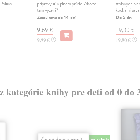
Poluvsí,
prípravy sú v plnom prúde. Ako to
stolových hier
tam vyzerá?
kockami sa zah
Zasielame do 14 dní
Do 5 dní
9,69 €
19,30 €
9,99 €
19,90 €
?
?
 z kategórie knihy pre deti od 0 do 
na sklade