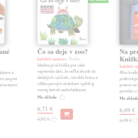
ané
Čo sa deje v zoo?
Na pr
Knižk
kolektív autorov
| Kniha
Ideálna prvá knižka pre vaše
kolektív 
najmenšie deti. Je veľká akurát do
ázkami a
Mini knižk
detských ručičiek, má oblú hranu a
ami zaujme
praktický
vďaka pevným stránkam vydrží aj
 zvieratami
priamo na 
menej šetrné zaobchádzanie.
pomôže s r
Na sklade
?
Na sklad
6,71 €
6,69 €
6,92 €
?
6,90 €
?