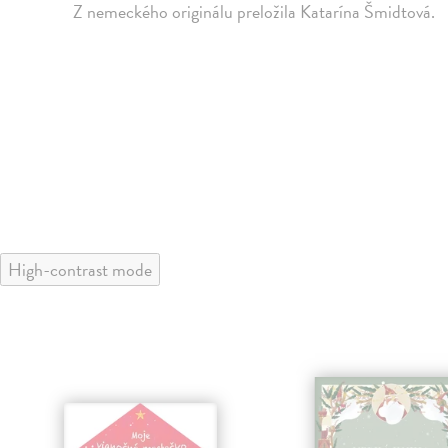
Z nemeckého originálu preložila Katarína Šmidtová.
High-contrast mode
klade