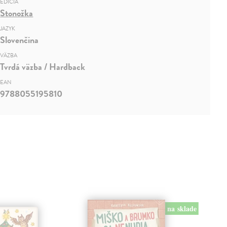
EDÍCIA
Stonožka
JAZYK
Slovenčina
VÄZBA
Tvrdá väzba / Hardback
EAN
9788055195810
na sklade