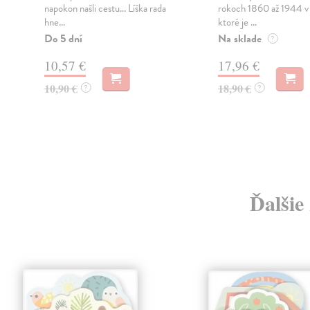
napokon našli cestu... Líška rada
rokoch 1860 až 1944 v 
hne...
ktoré je ...
Do 5 dní
Na sklade
?
10,57 €
17,96 €
10,90 €
18,90 €
?
?
Ďalšie