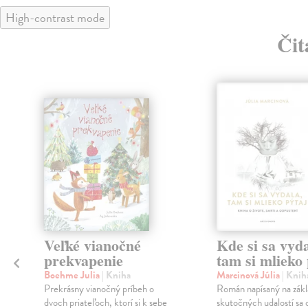
High-contrast mode
Čit
klade
Veľké vianočné
Kde si sa vyda
prekvapenie
tam si mlieko 
Boehme Julia
| Kniha
Marcinová Júlia
| Knih
Prekrásny vianočný príbeh o
Román napísaný na zák
dvoch priateľoch, ktorí si k sebe
skutočných udalostí sa 