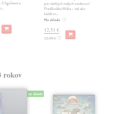
. S figúrkami a
pre všetkých malých zvedavcov!
vti
...
Predškoláka Miška – tak ako
zvie
každé m...
Do 
Na sklade
?
2,
12,51 €
2,2
12,90 €
?
3 rokov
na sklade