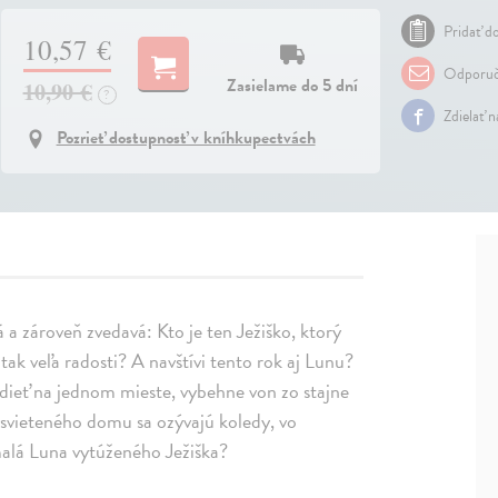
Pridať do
10,57 €
Odporuč
Zasielame do 5 dní
10,90 €
?
Zdielať 
Pozrieť dostupnosť v kníhkupectvách
 a zároveň zvedavá: Kto je ten Ježiško, ktorý
ak veľa radosti? A navštívi tento rok aj Lunu?
edieť na jednom mieste, vybehne von zo stajne
ysvieteného domu sa ozývajú koledy, vo
 malá Luna vytúženého Ježiška?