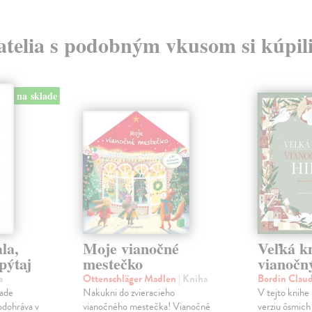
atelia s podobným vkusom si kúpili
na sklade
la,
Moje vianočné
Veľká k
pýtaj
mestečko
vianočn
a
Ottenschläger Madlen
| Kniha
Bordin Clau
lade
Nakukni do zvieracieho
V tejto knihe
odohráva v
vianočného mestečka! Vianočné
verziu ôsmich