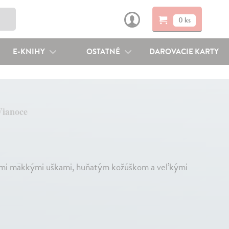
0 ks
E-KNIHY
OSTATNÉ
DAROVACIE KARTY
Vianoce
lhými mäkkými uškami, huňatým kožúškom a veľkými