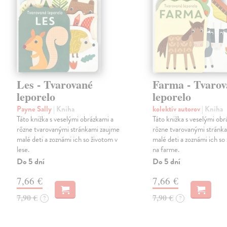
Les - Tvarované
Farma - Tvarov
leporelo
leporelo
Payne Sally
| Kniha
kolektív autorov
| Kniha
Táto knižka s veselými obrázkami a
Táto knižka s veselými obr
rôzne tvarovanými stránkami zaujme
rôzne tvarovanými stránk
malé deti a zoznámi ich so životom v
malé deti a zoznámi ich so
lese.
na farme.
Do 5 dní
Do 5 dní
7,66 €
7,66 €
7,90 €
7,90 €
?
?