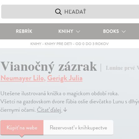
REBRÍK
KNIHY
BOOKS
KNIHY
-
KNIHY PRE DETI
-
OD 0 DO 3 ROKOV
Vianočný zázrak
Lunine prvé 
Neumayer Lilo
,
Gerigk Julia
Utešene ilustrovaná knižka o magickom období roka.
Všetci na gazdovskom dvore ľúbia oslie dievčatko Lunu s d
čiernymi očami.
Čítať ďalej
↓
Kúpiť
na webe
Rezervovať v kníhkupectve