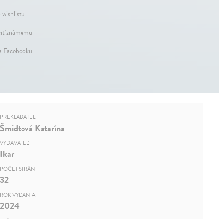
 wishlistu
iť známemu
na Facebooku
PREKLADATEĽ
Šmidtová Katarína
VYDAVATEĽ
Ikar
POČET STRÁN
32
ROK VYDANIA
2024