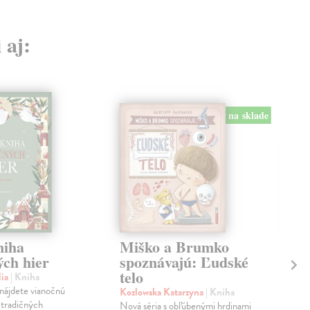
 aj:
na sklade
niha
Miško a Brumko
Ak
ých hier
spoznávajú: Ľudské
Ve
telo
- 
dia
| Kniha
 nájdete vianočnú
Kozlowska Katarzyna
| Kniha
Šin
 tradičných
Nová séria s obľúbenými hrdinami
Rozk