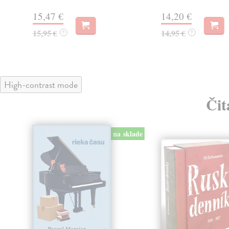
15,47 €
14,20 €
15,95 €
14,95 €
?
?
High-contrast mode
Čit
klade
na sklade