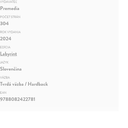
VYDAVATEĽ
Premedia
POČET STRÁN
304
ROK VYDANIA
2024
EDÍCIA
Labyrint
JAZYK
Slovenčina
VÄZBA
Tvrdá väzba / Hardback
EAN
9788082422781