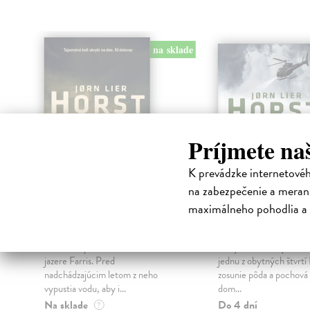
na sklade
Príjmete na
K prevádzke internetové
na zabezpečenie a merani
maximálneho pohodlia a 
Keď opadne voda
Zradca
Horst Jorn Lier
| Kniha
Horst Jorn Lier
| Knih
u
Tuhá zima poškodila stavidlá na
Po týždňoch silných daž
jazere Farris. Pred
jednu z obytných štvrtí
nadchádzajúcim letom z neho
zosunie pôda a pochová
vypustia vodu, aby i...
dom...
Na sklade
Do 4 dní
?