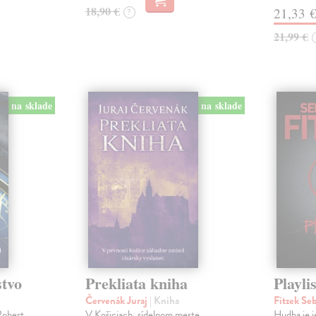
18,90 €
21,33 
?
21,99 €
na sklade
na sklade
stvo
Prekliata kniha
Playlis
Červenák Juraj
| Kniha
Fitzek Se
Robert
V Košiciach, sídelnom meste
Hudba je j