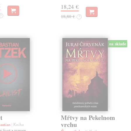
€
18,24 €
?
18,80 €
?
na sklade
t
Mŕtvy na Pekelnom
vrchu
bastian
| Kniha
ej život a zoznam