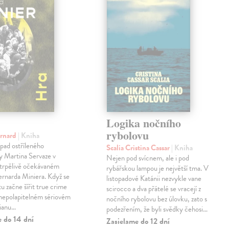
Logika nočního
rybolovu
ernard
| Kniha
pad ostříleného
Scalia Cristina Cassar
| Kniha
ty Martina Servaze v
Nejen pod svícnem, ale i pod
trpělivě očekávaném
rybářskou lampou je největší tma. V
Bernarda Miniera. Když se
listopadové Katánii nezvykle vane
tu začne šířit true crime
scirocco a dva přátelé se vracejí z
 nepolapitelném sériovém
nočního rybolovu bez úlovku, zato s
lianu…
podezřením, že byli svědky čehosi…
e do 14 dní
Zasielame do 12 dní