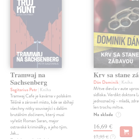
Tramwaj na
Krv sa stane z
Sachsenberg
Dán Dominik
| Kniha
Mŕtve dievča v aute upros
Sagitarius Petr
| Kniha
sídliska. Verdikt doktora 
Tramwaj Cafe je kavárna v polském
jednoznačný - mladá, zdra
Těšíně a zároveň místo, kde se sbíhají
len trochu mŕtva.
všechny nitky související s dalším
Na sklade
brutálním zločinem, který musí
?
vyřešit Roman Saran, major
16,69 €
ostravské kriminálky, a jeho tým.
Jak…
17,95 €
?