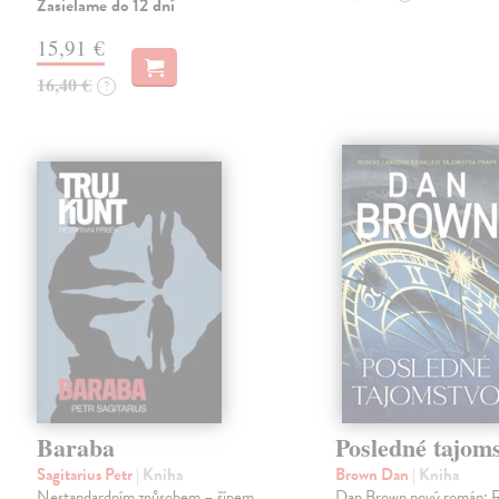
Zasielame do 12 dní
15,91 €
16,40 €
?
Baraba
Posledné tajom
Sagitarius Petr
| Kniha
Brown Dan
| Kniha
Nestandardním způsobem – šípem
Dan Brown nový román: 