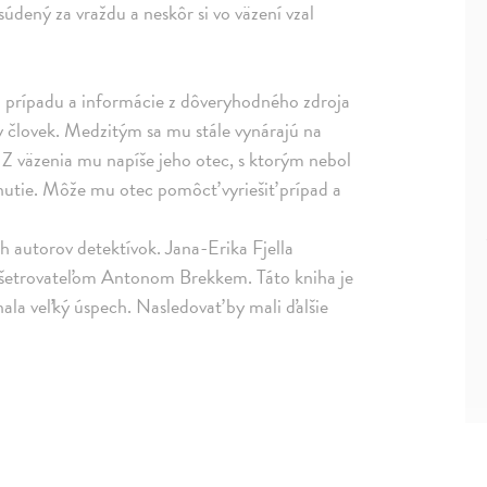
súdený za vraždu a neskôr si vo väzení vzal
o prípadu a informácie z dôveryhodného zdroja
y človek. Medzitým sa mu stále vynárajú na
ť. Z väzenia mu napíše jeho otec, s ktorým nebol
tnutie. Môže mu otec pomôcť vyriešiť prípad a
h autorov detektívok. Jana-Erika Fjella
 vyšetrovateľom Antonom Brekkem. Táto kniha je
la veľký úspech. Nasledovať by mali ďalšie