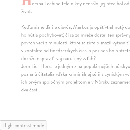
oci sa Leahino telo nikdy nenašlo, jej otec bol od
život.
Keď zmizne ďalšie dievča, Markus je opäť vtiahnutý d
ho nútia pochybovať, či sa za mreže dostal ten správn
povrch veci z minulosti, ktoré sa zúfalo snažil vytesni
v kontakte od tínedžerských čias, a požiada ho o stre
dokážu napraviť svoj narušený vzťah?
Jorn Lier Horst je jedným z najpopulárnejších nórskyc
poznajú čitatelia vďaka kriminálnej sérii s cynickým
ich prvým spoločným projektom a v Nórsku zaznamena
dve časti.
High-contrast mode