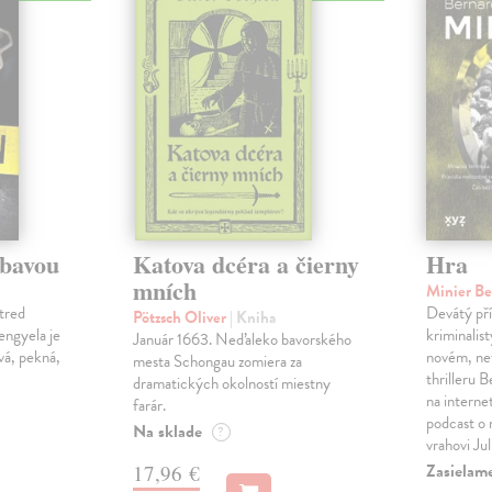
ábavou
Katova dcéra a čierny
Hra
mních
Minier B
tred
Devátý pří
Pötzsch Oliver
| Kniha
Lengyela je
kriminalis
Január 1663. Neďaleko bavorského
vá, pekná,
novém, ne
mesta Schongau zomiera za
thrilleru 
dramatických okolností miestny
na interne
farár.
podcast o
Na sklade
?
vrahovi Ju
Zasielam
17,96 €