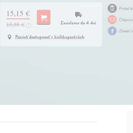
Pridať do
15,15 €
Odporuč
Zasielame do 4 dní
15,95 €
?
Zdielať 
Pozrieť dostupnosť v kníhkupectvách