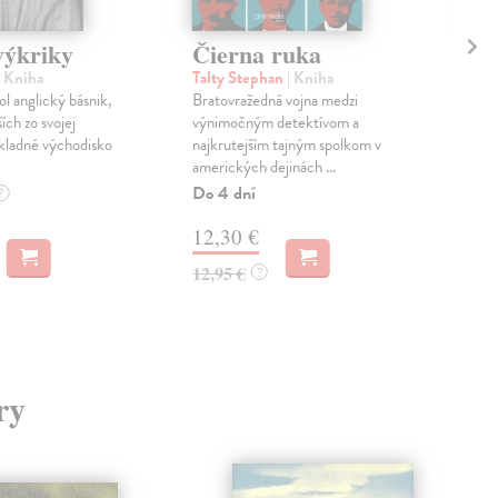
výkriky
Čierna ruka
Do
| Kniha
Talty Stephan
| Kniha
Cig
l anglický básnik,
Bratovražedná vojna medzi
Viac
ích zo svojej
výnimočným detektívom a
Anas
kladné východisko
najkrutejším tajným spolkom v
Zuz
amerických dejinách ...
úspe
Do 4 dní
Do 
?
12,30 €
10
12,95 €
10,
?
ry