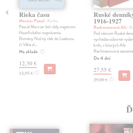
Rieka času
Ruské denník
1916-1927
Mercier Pascal
| Kniha
u
Pascal Mercier bol vždy majstrom
Rachmanovová Aľa
| K
x
filozofického rozprávania.
Pod názvom Ruské den
Romány Nočný vlak do Lisabonu
vychádza súborné vydan
či Váha sl...
kníh, v ktorých Aľa
Rachmanovová zaznamen
Na sklade
?
Do 4 dní
12,30 €
27,55 €
12,95 €
?
29,00 €
?
Ď