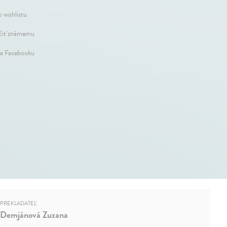
 wishlistu
iť známemu
na Facebooku
PREKLADATEĽ
Demjánová Zuzana