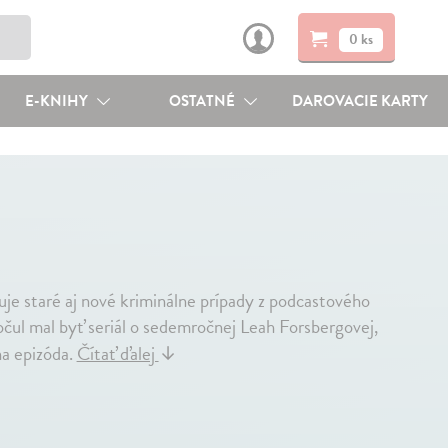
0 ks
E-KNIHY
OSTATNÉ
DAROVACIE KARTY
je staré aj nové kriminálne prípady z podcastového
počul mal byť seriál o sedemročnej Leah Forsbergovej,
na epizóda.
Čítať ďalej
↓