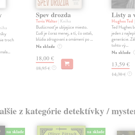
y
Spev drozda
Listy a 
Tevis Walter
| Kniha
Hughes Ted
Budúcnosť je ubíjajúce miesto.
Ted Hughes bo
niha
Ľudí je čoraz menej, a tí, čo ostali,
jeden z najlepš
níky
blúdia zdrogovaní a omámení po ...
generácie. Zá
ie troch
tohto vý...
Na sklade
?
ala...
Na sklade
18,00 €
13,59 €
18,95 €
?
14,30 €
?
alšie z kategórie detektívky / myste
na sklade
na sklade