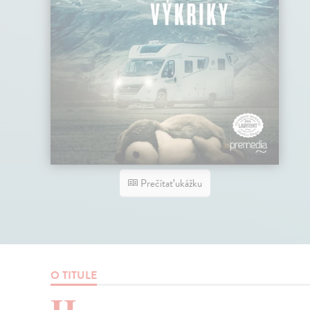
Prečítať ukážku
O TITULE
H