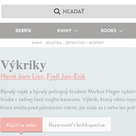
REBRÍK
KNIHY
BOOKS
KNIHY
-
BELETRIA
-
DETEKTÍVKY / MYSTERY
Výkriky
Horst Jorn Lier
,
Fjell Jan-Erik
Bývalý vojak a bývalý policajný študent Markus Heger vyšetru
štúdia v zadnej časti svojho karavanu. Výkrik, ktorý nikto ne
ktorá zmizla pred pätnástimi rokmi, ale stala sa z neho len jed
Kúpiť
na webe
Rezervovať v kníhkupectve