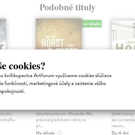
Podobné tituly
na sklade
še cookies?
ho kníhkupectva Artforum využívame cookies slúžiace
e funkčnosti, marketingové účely a zaistenie vášho
spokojnosti.
Obeť
Prípad 
a
Horst Jorn Lier
| Kniha
Horst Jorn L
ďov sa na
Piaty diel série, ktorá sa v Nórsku
William Wisti
 Larviku
stáva fenoménom. Alexander Blix
týždeň letnej
 niekoľko
pracoval pred dvomi rokmi na
ako sa miestn
prí...
nezves...
Na sklade
Do 4 dní
?