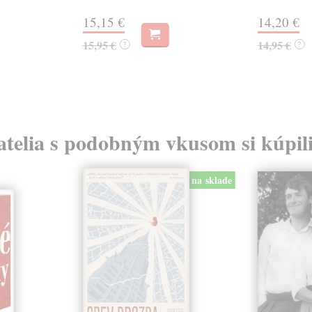
15,15 €
14,20 €
15,95 €
14,95 €
?
?
atelia s podobným vkusom si kúpili
na sklade