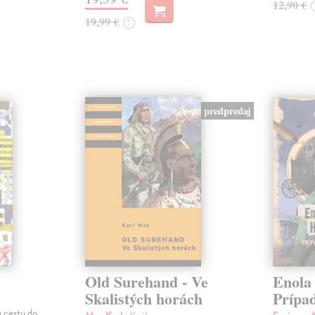
12,90 €
19,99 €
?
predpredaj
Old Surehand - Ve
Enola
Skalistých horách
Prípa
ú cestu do