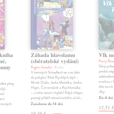
 kniha
Záhada hlavolamu
Vlk m
né,
(sběratelské vydání)
Parry Ro
panny
Silný príb
Foglar Jaroslav
| Kniha
prežití in
V temných Stínadlech se cosi dalo
udalosťami.
do pohybu! Klub Rychlých šípů –
svorkou v 
Mirek Dušín, Jarka Metelka, Jindra
ižke plnej
dňa na ich
Hojer, Červenáček a Rychlonožka
užijú
vlky.
– u toho nesmí chybět! Když chlapci
vaní
Do 4 dní
poznají příběh zámečnického učně…
ení
Zasielame do 14 dní
arovných
12,51 
19,39 €