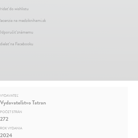
ridať do wishlistu
ecenzia na medziknihami.sk
dporučiť známemu
dielať na Facebooku
VYDAVATEĽ
Vydavateľstvo Tatran
POČET STRÁN
272
ROK VYDANIA
2024