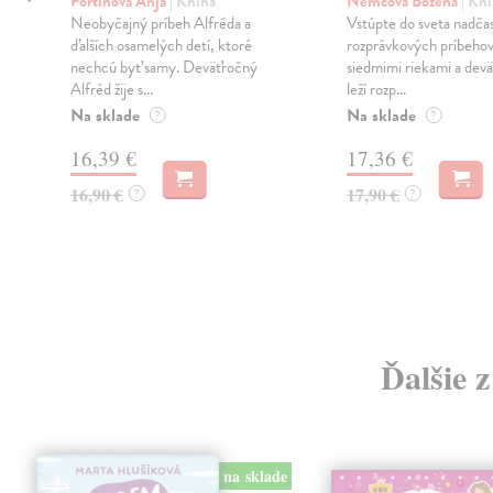
Portinová Anja
| Kniha
Němcová Božena
| Kn
Neobyčajný príbeh Alfréda a
Vstúpte do sveta nadča
ďalších osamelých detí, ktoré
rozprávkových príbehov
nechcú byť samy. Deväťročný
siedmimi riekami a devä
Alfréd žije s...
leží rozp...
Na sklade
Na sklade
?
?
16,39 €
17,36 €
16,90 €
17,90 €
?
?
Ďalšie 
na sklade