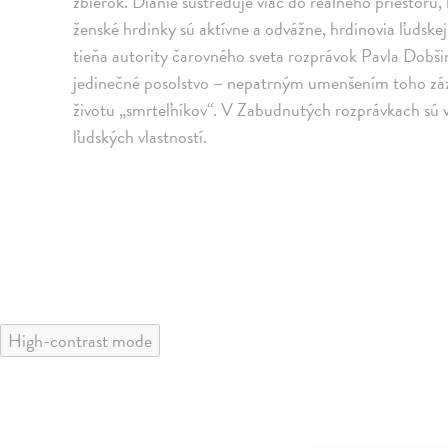
zbierok. Dianie sústreďuje viac do reálneho priestoru, 
ženské hrdinky sú aktívne a odvážne, hrdinovia ľudskej
tieňa autority čarovného sveta rozprávok Pavla Dobši
jedinečné posolstvo – nepatrným umenšením toho zá
životu „smrteľníkov“. V Zabudnutých rozprávkach sú 
ľudských vlastností.
High-contrast mode