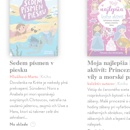
Sedem písmen v
Moja najlepšia
piesku
aktivít: Princez
víly a morské 
Hlušíková Marta
| Kniha
Dovolenka na Kréte je niekedy plná
kolektív autorov
| Kniha
prekvapení. Súrodenci Noro a
Vstúp do čarovného sveta
Anabela pri mori spoznávajú
rozprávkových bytostí v kn
svojráznych Chrtovcov, natrafia na
zábavy. Malé princezné si 
usušenú jaštericu, zaujmú ich Uwe a
hodiny zábavy pri vyfarbo
Hans, ktorí sú takmer celé dni
nádherných obrázkov, rieš
zahrabaní…
zábavných úloh a lepení č
Na sklade
nálepiek.
?