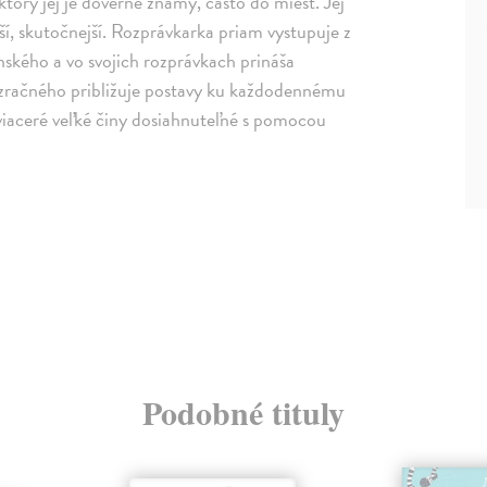
ktorý jej je dôverne známy, často do miest. Jej
ší, skutočnejší. Rozprávkarka priam vystupuje z
nského a vo svojich rozprávkach prináša
zračného približuje postavy ku každodennému
viaceré veľké činy dosiahnuteľné s pomocou
Podobné tituly