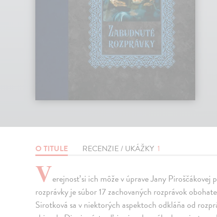
O TITULE
RECENZIE / UKÁŽKY
1
V
erejnosť si ich môže v úprave Jany Piroščákovej 
rozprávky je súbor 17 zachovaných rozprávok obohate
Sirotková sa v niektorých aspektoch odkláňa od rozpr