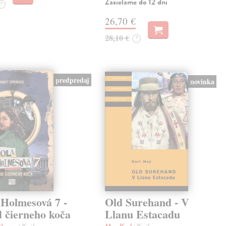
Zasielame do 12 dní
?
26,70 €
28,10 €
?
predpredaj
novinka
 Holmesová 7 -
Old Surehand - V
d čierneho koča
Llanu Estacadu