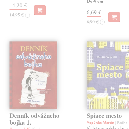
Do 4 dní
14,20 €
6,69 €
14,95 €
?
6,90 €
?
Denník odvážneho
Spiace mesto
bojka 1.
Vopěnka Martin
| Kniha
Vydajte sa na dobrodružn