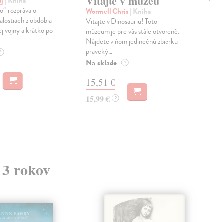
Vitajte v múzeu
ro
aj
| Kniha
o“ rozpráva o
Wormell Chris
| Kniha
Sie
alostiach z obdobia
Vitajte v Dinosauriu! Toto
Die
j vojny a krátko po
múzeum je pre vás stále otvorené.
poľ
Nájdete v ňom jedinečnú zbierku
form
praveký...
dobr
?
Na sklade
Do 
?
15,51 €
14
15,99 €
14,
?
13 rokov