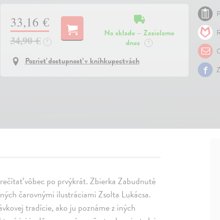
P
33,16 €
Na sklade – Zasielame
R
34,90 €
dnes
?
?
O
Pozrieť dostupnosť v kníhkupectvách
Z
prečítať vôbec po prvýkrát. Zbierka Zabudnuté
ných čarovnými ilustráciami Zsolta Lukácsa.
ávkovej tradície, ako ju poznáme z iných