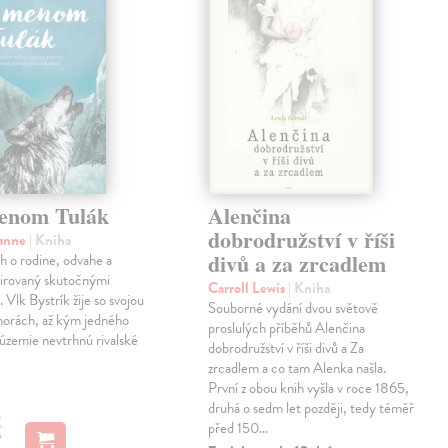
enom Tulák
Alenčina
dobrodružství v říši
sanne
| Kniha
divů a za zrcadlem
eh o rodine, odvahe a
špirovaný skutočnými
Carroll Lewis
| Kniha
 Vlk Bystrík žije so svojou
Souborné vydání dvou světově
horách, až kým jedného
proslulých příběhů Alenčina
 územie nevtrhnú rivalské
dobrodružství v říši divů a Za
zrcadlem a co tam Alenka našla.
První z obou knih vyšla v roce 1865,
druhá o sedm let později, tedy téměř
€
před 150…