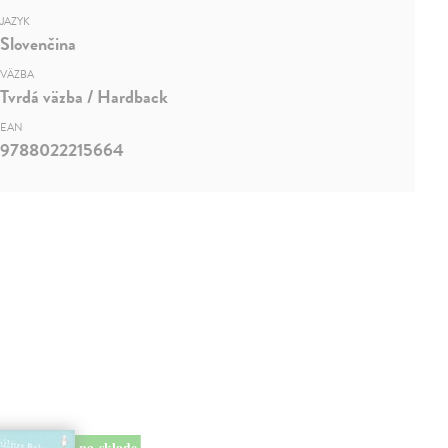
JAZYK
Slovenčina
VÄZBA
Tvrdá väzba / Hardback
EAN
9788022215664
na sklade