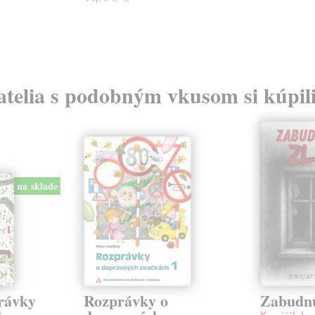
atelia s podobným vkusom si kúpili
na sklade
rávky
Rozprávky o
Zabudnu