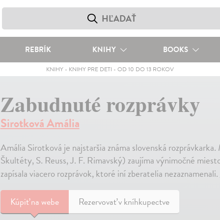
REBRÍK
KNIHY
BOOKS
KNIHY
-
KNIHY PRE DETI
-
OD 10 DO 13 ROKOV
Zabudnuté rozprávky
Sirotková Amália
Amália Sirotková je najstaršia známa slovenská rozprávkarka.
Škultéty, S. Reuss, J. F. Rimavský) zaujíma výnimočné miesto 
zapísala viacero rozprávok, ktoré iní zberatelia nezaznamenali.
Kúpiť
na webe
Rezervovať v kníhkupectve