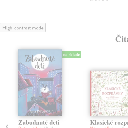
High-contrast mode
Čit
na sklade
Zabudnuté deti
Klasické rozp