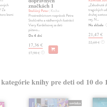
dopravných
iha
Kumičák Jur
značkách 1
sových
„Zabudnuté zl
! Za
tragických ud
Stoličný Peter
| Kniha
toro lesmi
druhej svetove
Prostredníctvom rozprávok Petra
nej. N...
Stoličného a nádherných ilustrácií
Na sklade
Viery Kardelisovej sa deti
pútavo...
21,47 €
Do 4 dní
22,60 €
?
17,36 €
17,90 €
?
z kategórie knihy pre deti od 10 do 
novinka