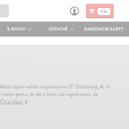
0 ks
E-KNIHY
OSTATNÉ
DAROVACIE KARTY
 Medzi inými našimi rozprávkarmi (P. Dobšinský, A. H.
nielen preto, že ide o ženu, ale najmä preto, že
Čítať ďalej
↓