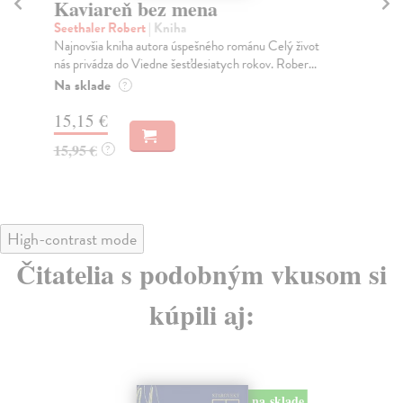
Kaviareň bez mena
M
Seethaler Robert
| Kniha
Ny
Najnovšia kniha autora úspešného románu Celý život
V č
nás privádza do Viedne šesťdesiatych rokov. Rober...
naj
pos
Na sklade
?
Na
15,15 €
16
15,95 €
?
16
High-contrast mode
Čitatelia s podobným vkusom si
kúpili aj:
na sklade