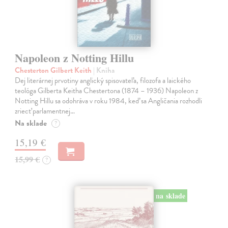
Napoleon z Notting Hillu
Chesterton Gilbert Keith
| Kniha
Dej literárnej prvotiny anglický spisovateľa, filozofa a laického
teológa Gilberta Keitha Chestertona (1874 – 1936) Napoleon z
Notting Hillu sa odohráva v roku 1984, keď sa Angličania rozhodli
zriecť parlamentnej…
Na sklade
?
15,19 €
15,99 €
?
na sklade