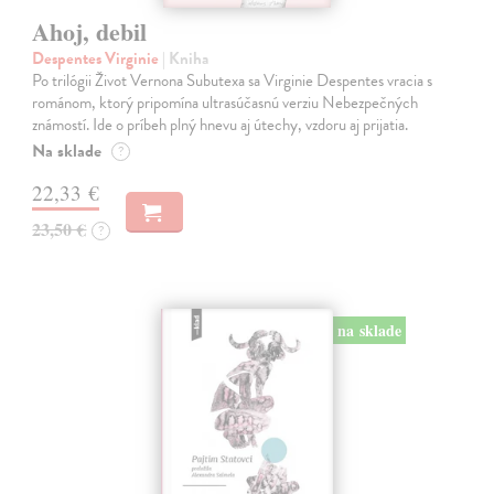
Ahoj, debil
Despentes Virginie
| Kniha
Po trilógii Život Vernona Subutexa sa Virginie Despentes vracia s
románom, ktorý pripomína ultrasúčasnú verziu Nebezpečných
známostí. Ide o príbeh plný hnevu aj útechy, vzdoru aj prijatia.
Na sklade
?
22,33 €
23,50 €
?
na sklade