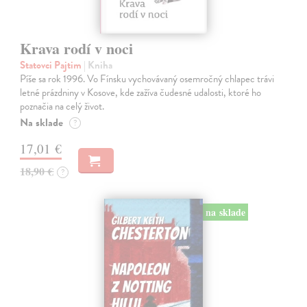
Krava rodí v noci
Statovci Pajtim
| Kniha
Píše sa rok 1996. Vo Fínsku vychovávaný osemročný chlapec trávi
letné prázdniny v Kosove, kde zažíva čudesné udalosti, ktoré ho
poznačia na celý život.
Na sklade
?
17,01 €
18,90 €
?
na sklade