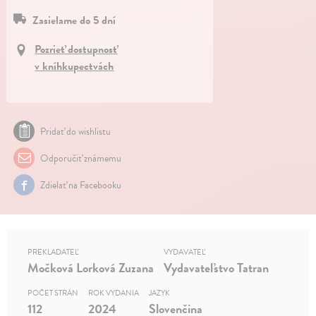
Zasielame do 5 dní
Pozrieť dostupnosť
v kníhkupectvách
Pridať do wishlistu
Odporučiť známemu
Zdielať na Facebooku
PREKLADATEĽ
VYDAVATEĽ
Močková Lorková Zuzana
Vydavateľstvo Tatran
POČET STRÁN
ROK VYDANIA
JAZYK
112
2024
Slovenčina