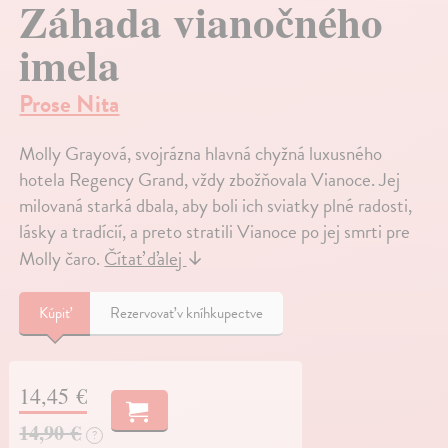
Záhada vianočného
imela
Prose Nita
Molly Grayová, svojrázna hlavná chyžná luxusného
hotela Regency Grand, vždy zbožňovala Vianoce. Jej
milovaná starká dbala, aby boli ich sviatky plné radosti,
lásky a tradícií, a preto stratili Vianoce po jej smrti pre
Molly čaro.
Čítať ďalej
↓
Kúpiť
Rezervovať v kníhkupectve
14,45 €
14,90 €
?