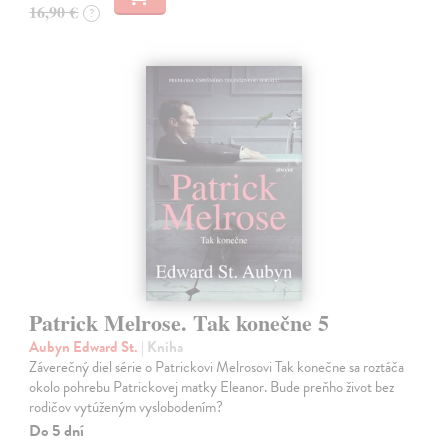
16,90 €
?
Patrick Melrose. Tak konečne 5
Aubyn Edward St.
| Kniha
Záverečný diel série o Patrickovi Melrosovi Tak konečne sa roztáča
okolo pohrebu Patrickovej matky Eleanor. Bude preňho život bez
rodičov vytúženým vyslobodením?
Do 5 dní