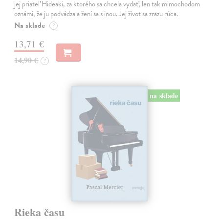
jej priateľ Hideaki, za ktorého sa chcela vydať, len tak mimochodom
oznámi, že ju podvádza a žení sa s inou. Jej život sa zrazu rúca.
Na sklade
?
13,71 €
14,90 €
?
na sklade
Rieka času