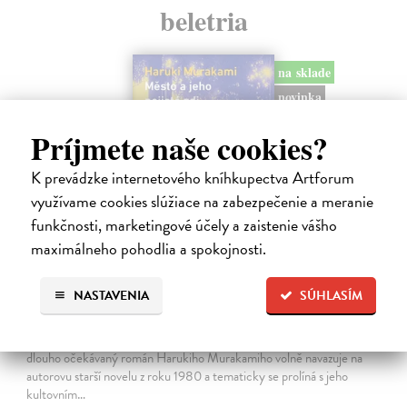
beletria
na sklade
novinka
Príjmete naše cookies?
K prevádzke internetového kníhkupectva Artforum
využívame cookies slúžiace na zabezpečenie a meranie
funkčnosti, marketingové účely a zaistenie vášho
maximálneho pohodlia a spokojnosti.
Město a jeho nejisté zdi
NASTAVENIA
SÚHLASÍM
Murakami Haruki
| Kniha
Ty jsi to byla, kdo mi vyprávěl o tom městě. Město a jeho nejisté zdi –
dlouho očekávaný román Harukiho Murakamiho volně navazuje na
autorovu starší novelu z roku 1980 a tematicky se prolíná s jeho
kultovním…