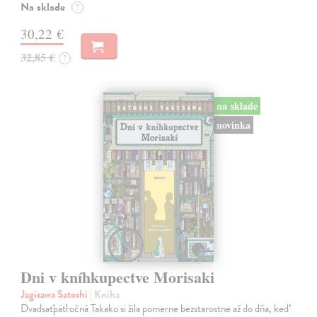
Na sklade
?
30,22 €
32,85 €
?
na sklade
novinka
Dni v kníhkupectve Morisaki
Jagisawa Satoshi
| Kniha
Dvadsaťpäťročná Takako si žila pomerne bezstarostne až do dňa, keď