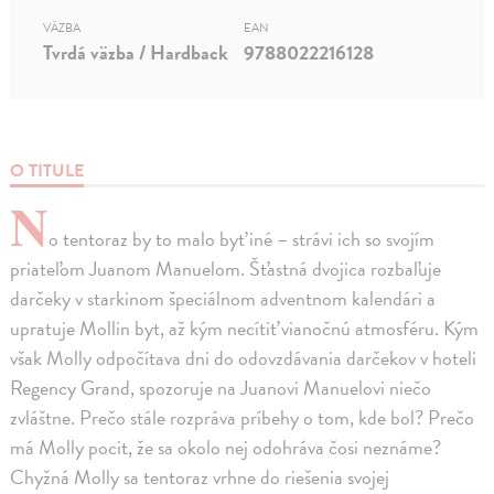
VÄZBA
EAN
Tvrdá väzba / Hardback
9788022216128
O TITULE
N
o tentoraz by to malo byť iné – strávi ich so svojím
priateľom Juanom Manuelom. Šťastná dvojica rozbaľuje
darčeky v starkinom špeciálnom adventnom kalendári a
upratuje Mollin byt, až kým necítiť vianočnú atmosféru. Kým
však Molly odpočítava dni do odovzdávania darčekov v hoteli
Regency Grand, spozoruje na Juanovi Manuelovi niečo
zvláštne. Prečo stále rozpráva príbehy o tom, kde bol? Prečo
má Molly pocit, že sa okolo nej odohráva čosi neznáme?
Chyžná Molly sa tentoraz vrhne do riešenia svojej