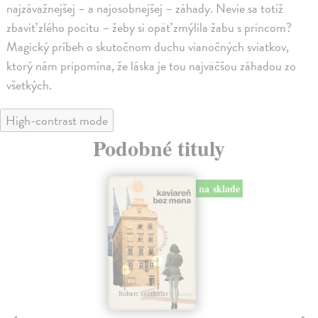
najzávažnejšej – a najosobnejšej – záhady. Nevie sa totiž
zbaviť zlého pocitu – žeby si opäť zmýlila žabu s princom?
Magický príbeh o skutočnom duchu vianočných sviatkov,
ktorý nám pripomína, že láska je tou najväčšou záhadou zo
všetkých.
High-contrast mode
Podobné tituly
na sklade