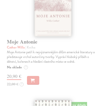
Moje Antonie
Cather Willa
| Kniha
Moje Antonie patří k nejvýznamnějším dílům americké literatury a
představuje vrchol autorčiny tvorby. Vypráví hluboký příběh o
dětství, kořenech a hledání vlastního místa ve světě.
Na sklade
?
20,90 €
22,00 €
?
na sklade