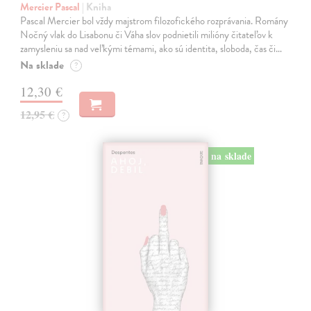
Mercier Pascal
| Kniha
Pascal Mercier bol vždy majstrom filozofického rozprávania. Romány
Nočný vlak do Lisabonu či Váha slov podnietili milióny čitateľov k
zamysleniu sa nad veľkými témami, ako sú identita, sloboda, čas či…
Na sklade
?
12,30 €
12,95 €
?
na sklade