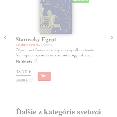
Staroveký Egypt
V
kolektív autorov
| Kniha
Ci
Objavte svet faraónov a ich výnimočný odkaz v tomto
Naj
fascinujúcom sprievodcovi starovekou egyptskou c...
kla
Na sklade
Do
?
38,70 €
11
39,90 €
11
?
Ďalšie z kategórie svetová