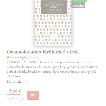
novinka
Oroonoko aneb Královský otrok
Behnová Aphra
| Kniha
OROONOKO (1688), bizarní barokní příběh afrického prince
uvrženého do otroctví v Surinamu, patří k nejvýznamnějším textům z
období počátků britského románu, bývá označován za první anglické
dílo, které…
Na sklade
?
15,68 €
16,50 €
?