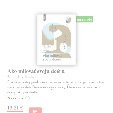
na sklade
Ako milovať svoju dcéru
Blum Hila
| Kniha
Staršia žena stojí pred domom a cez okno tajne pozoruje rodinu: otca,
matku a dve deti. Díva sa na svoje vnučky, ktoré kvôli odlúčeniu od
dcéry nikdy nestretla.
Na sklade
?
15,21 €