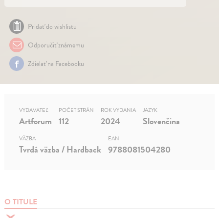
Pridať do wishlistu
Odporučiť známemu
Zdielať na Facebooku
VYDAVATEĽ
POČET STRÁN
ROK VYDANIA
JAZYK
Artforum
112
2024
Slovenčina
VÄZBA
EAN
Tvrdá väzba / Hardback
9788081504280
O TITULE