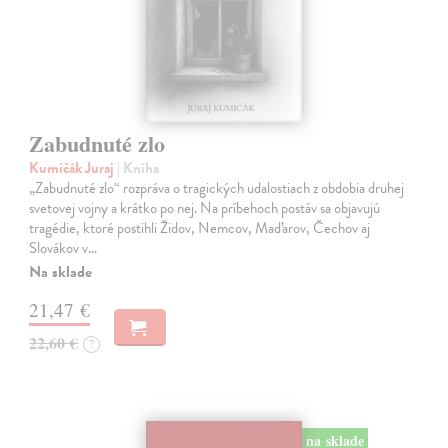
Zabudnuté zlo
Kumičák Juraj
| Kniha
„Zabudnuté zlo“ rozpráva o tragických udalostiach z obdobia druhej
svetovej vojny a krátko po nej. Na príbehoch postáv sa objavujú
tragédie, ktoré postihli Židov, Nemcov, Maďarov, Čechov aj
Slovákov v…
Na sklade
21,47 €
22,60 €
?
na sklade