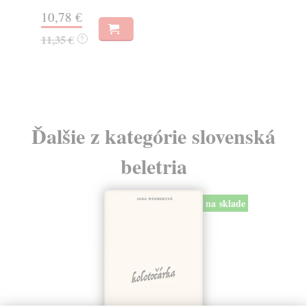
10,78 €
6,
11,35 €
6,
?
Ďalšie z kategórie slovenská
beletria
na sklade