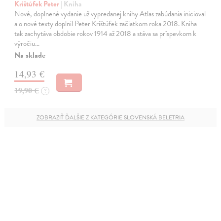
Krištúfek Peter
| Kniha
Nové, doplnené vydanie už vypredanej knihy Atlas zabúdania inicioval
a o nové texty doplnil Peter Krištúfek začiatkom roka 2018. Kniha
tak zachytáva obdobie rokov 1914 až 2018 a stáva sa príspevkom k
výročiu…
Na sklade
14,93 €
19,90 €
?
ZOBRAZIŤ ĎALŠIE Z KATEGÓRIE SLOVENSKÁ BELETRIA