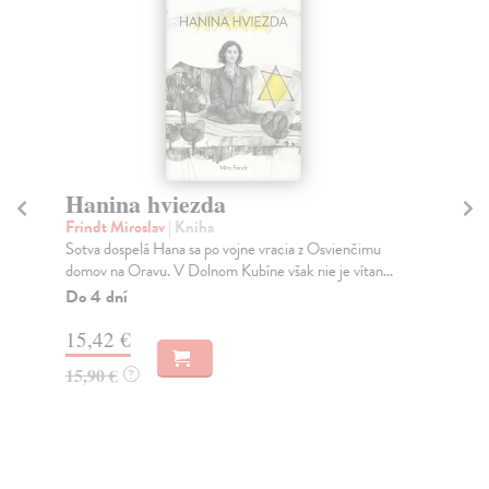
Hanina hviezda
Pl
Frindt Miroslav
| Kniha
Pol
Sotva dospelá Hana sa po vojne vracia z Osvienčimu
Chc
domov na Oravu. V Dolnom Kubíne však nie je vítan...
poh
vl...
Do 4 dní
Do
15,42 €
30
15,90 €
?
13
13