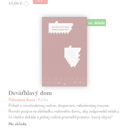
15,00 €
?
na sklade
Deväťhlavý dom
Valentová Anna
| Kniha
Príbeh o mnohodetnej rodine, dospievaní, náboženskej traume.
Román pozýva na obhliadku rodinného domu, aby zodpovedal otázku:
čo všetko dokáže o jednej rodine prezradiť priestor, ktorý obýva?
Na sklade