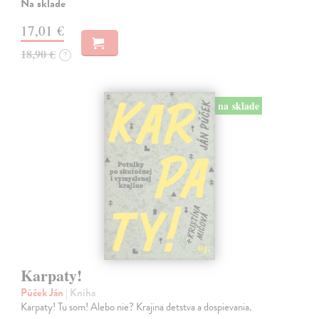
Na sklade
17,01 €
18,90 €
?
na sklade
Karpaty!
Púček Ján
| Kniha
Karpaty! Tu som! Alebo nie? Krajina detstva a dospievania.