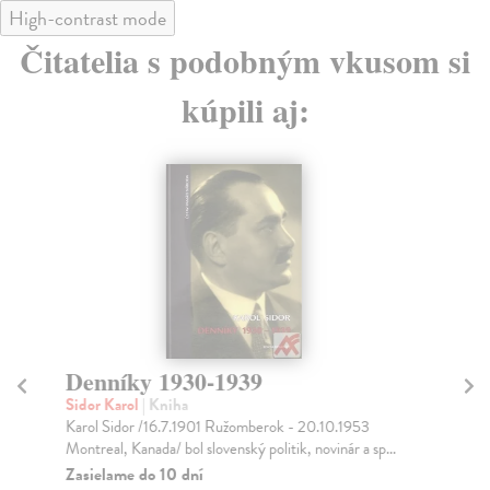
High-contrast mode
Čitatelia s podobným vkusom si
kúpili aj:
Denníky 1930-1939
T
Sidor Karol
| Kniha
Fe
Karol Sidor /16.7.1901 Ružomberok - 20.10.1953
Tex
Montreal, Kanada/ bol slovenský politik, novinár a sp...
dvo
Zasielame do 10 dní
Do