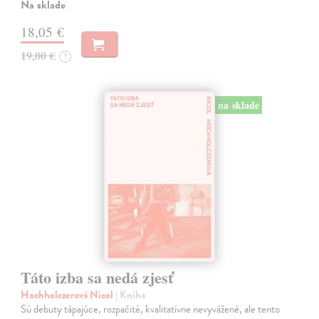
Na sklade
18,05 €
19,00 €
?
na sklade
Táto izba sa nedá zjesť
Hochholczerová Nicol
| Kniha
Sú debuty tápajúce, rozpačité, kvalitatívne nevyvážené, ale tento