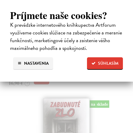
Príjmete naše cookies?
K prevádzke internetového kníhkupectva Artforum
Kolotočárka
využívame cookies slúžiace na zabezpečenie a meranie
Wernerová Jana
| Kniha
funkčnosti, marketingové účely a zaistenie vášho
Tam, kde sa radosť zo slobodného pohybu a dobrodružstva prelína s
maximálneho pohodlia a spokojnosti.
pocitom vyčlenenia. Tam, kde rastie starý gaštan a okolo neho sa krúti
život dievčatka, ktoré od svojej starej mamy dostalo meno Zelinka.…
Na sklade
NASTAVENIA
SÚHLASÍM
15,21 €
16,90 €
?
na sklade