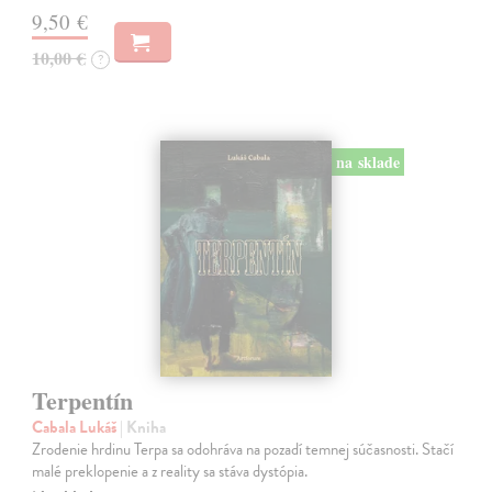
9,50 €
10,00 €
?
na sklade
Terpentín
Cabala Lukáš
| Kniha
Zrodenie hrdinu Terpa sa odohráva na pozadí temnej súčasnosti. Stačí
malé preklopenie a z reality sa stáva dystópia.