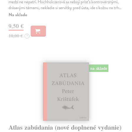
medzi ne nepatrí. Hochholczerová sa nebojí prísť s kontroverznými,
drásavými témami, nekladie si servítky pred ústa, ide s kožou na trh…
Na sklade
9,50 €
10,00 €
?
na sklade
Atlas zabúdania (nové doplnené vydanie)