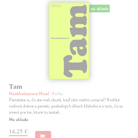
na sklade
Tam
Hochholczerová Nicol
| Kniha
Pamätáte si, čo ste mali obuté, keď vám niekto umieral? Krehká
rodinná dráma o pamäti, posledných dňoch blízkeho a o tom, čo sa
zmení pre tie, ktoré tu zostali.
Na sklade
14,25 €