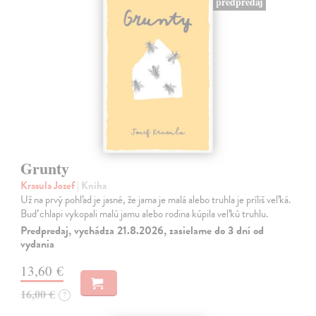
predpredaj
Grunty
Krasula Jozef
| Kniha
Už na prvý pohľad je jasné, že jama je malá alebo truhla je príliš veľká.
Buď chlapi vykopali malú jamu alebo rodina kúpila veľkú truhlu.
Predpredaj, vychádza 21.8.2026, zasielame do 3 dní od
vydania
13,60 €
16,00 €
?