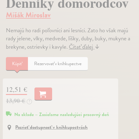
Denníky domorodcov
Mišák Miroslav
Nemajú ho radi poľovníci ani lesníci. Zato ho však majú
rady jelene, vlky, medvede, líšky, duby, buky, mukyne a
brekyne, ostrievky i kavyle.
Čítať ďalej
↓
Kúpiť
Rezervovať v kníhkupectve
12,51 €
13,90 €
?
Na sklade – Zasielame nasledujúci pracovný deň
Pozrieť dostupnosť v kníhkupectvách