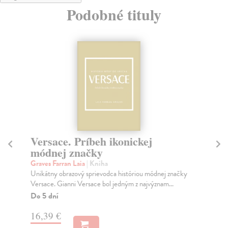
Podobné tituly
Versace. Príbeh ikonickej
Il
módnej značky
u
Graves Farran Laia
| Kniha
Ge
Unikátny obrazový sprievodca históriou módnej značky
Pub
Versace. Gianni Versace bol jedným z najvýznam...
odb
(dej
Do 5 dní
Na
16,39 €
17