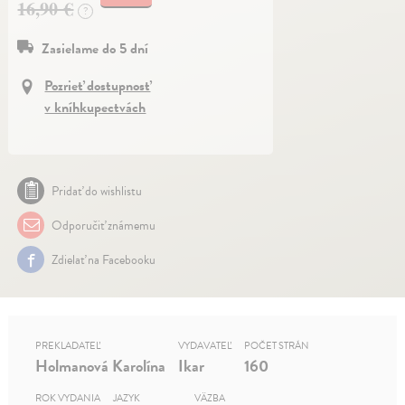
16,90 €
?
Zasielame do 5 dní
Pozrieť dostupnosť
v kníhkupectvách
Pridať do wishlistu
Odporučiť známemu
Zdielať na Facebooku
PREKLADATEĽ
VYDAVATEĽ
POČET STRÁN
Holmanová Karolína
Ikar
160
ROK VYDANIA
JAZYK
VÄZBA