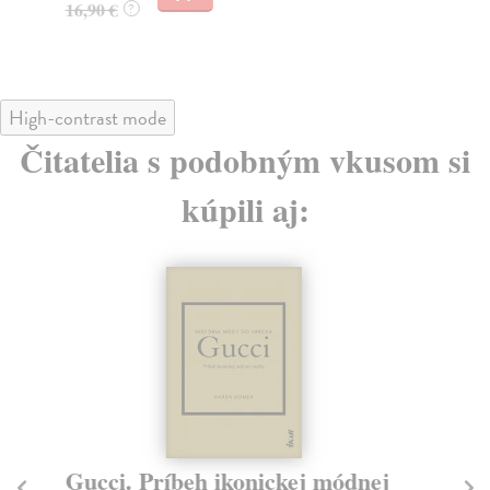
16,90 €
?
17
High-contrast mode
Čitatelia s podobným vkusom si
kúpili aj:
Gucci. Príbeh ikonickej módnej
Ve