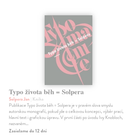
Typo života běh = Solpera
Solpera Jan
| Kniha
Publikace Typo života běh = Solpera je v pravém slova smyslu
autorskou monografií, pokud jde o celkovou koncepci, výběr prací,
hlavní text i grafickou úpravu. V první části po úvodu Ivy Knobloch,
nazvaném…
Zasielame do 12 dní