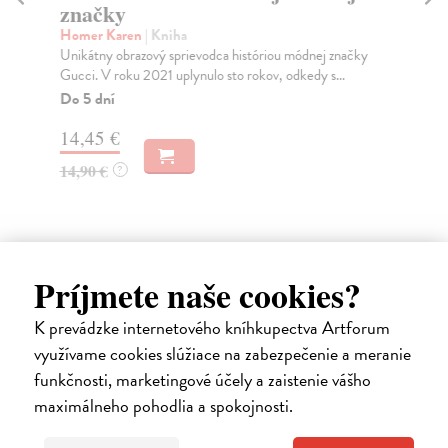
značky
m
Homer Karen
| Kniha
Gra
Unikátny obrazový sprievodca históriou módnej značky
Uni
Gucci. V roku 2021 uplynulo sto rokov, odkedy s...
Ver
Do 5 dní
Do
14,45 €
16
14,90 €
16
?
Príjmete naše cookies?
Ďalšie z kategórie design, móda,
K prevádzke internetového kníhkupectva Artforum
antiq a iné
využívame cookies slúžiace na zabezpečenie a meranie
funkčnosti, marketingové účely a zaistenie vášho
maximálneho pohodlia a spokojnosti.