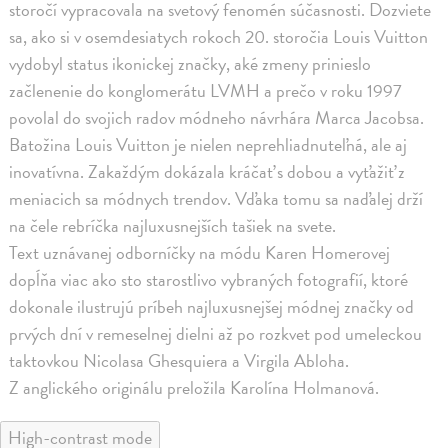
storočí vypracovala na svetový fenomén súčasnosti. Dozviete
sa, ako si v osemdesiatych rokoch 20. storočia Louis Vuitton
vydobyl status ikonickej značky, aké zmeny prinieslo
začlenenie do konglomerátu LVMH a prečo v roku 1997
povolal do svojich radov módneho návrhára Marca Jacobsa.
Batožina Louis Vuitton je nielen neprehliadnuteľná, ale aj
inovatívna. Zakaždým dokázala kráčať s dobou a vyťažiť z
meniacich sa módnych trendov. Vďaka tomu sa naďalej drží
na čele rebríčka najluxusnejších tašiek na svete.
Text uznávanej odborníčky na módu Karen Homerovej
dopĺňa viac ako sto starostlivo vybraných fotografií, ktoré
dokonale ilustrujú príbeh najluxusnejšej módnej značky od
prvých dní v remeselnej dielni až po rozkvet pod umeleckou
taktovkou Nicolasa Ghesquiera a Virgila Abloha.
Z anglického originálu preložila Karolína Holmanová.
High-contrast mode