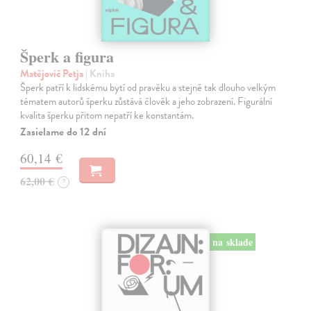
Šperk a figura
Matějovič Petja
| Kniha
Šperk patří k lidskému bytí od pravěku a stejně tak dlouho velkým
tématem autorů šperku zůstává člověk a jeho zobrazení. Figurální
kvalita šperku přitom nepatří ke konstantám.
Zasielame do 12 dní
60,14 €
62,00 €
?
na sklade