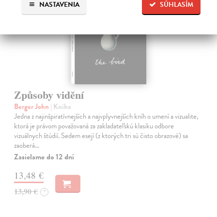
NASTAVENIA
SÚHLASÍM
Způsoby vidění
Berger John
| Kniha
Jedna z najinšpiratívnejších a najvplyvnejších kníh o umení a vizualite,
ktorá je právom považovaná za zakladateľskú klasiku odbore
vizuálnych štúdií. Sedem esejí (z ktorých tri sú čisto obrazové) sa
zaoberá…
Zasielame do 12 dní
13,48 €
13,90 €
?