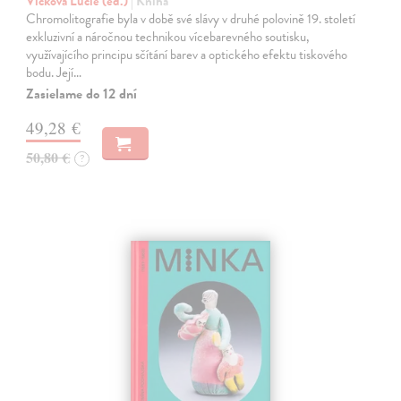
Vlčková Lucie (ed.)
| Kniha
Chromolitografie byla v době své slávy v druhé polovině 19. století
exkluzivní a náročnou technikou vícebarevného soutisku,
využívajícího principu sčítání barev a optického efektu tiskového
bodu. Její…
Zasielame do 12 dní
49,28 €
50,80 €
?