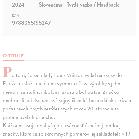
2024
Slovenčina
Tvrdá väzba / Hardback
EAN
9788055195247
O TITULE
P
o tom, čo sa mladý Louis Vuitton vydal na skusy do
Paríža a založil dielňu na výrobu kufrov, výrobky s jeho
menom sa stali symbolom luxusu a bohatstva. Značku
neohrozili ani dve svetové vojny či veľká hospodárska kríza a
počas revolučných šesťdesiatych rokov 20. storočia sa
pretancovala k úspechu.
Knižka oslavuje neobyčajnú trvácnosť úspešnej módnej
značky, ktorá sa zo skromných pomerov jej zakladateľa v 19.