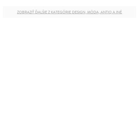
ZOBRAZIŤ ĎALŠIE Z KATEGÓRIE DESIGN, MÓDA, ANTIQ A INÉ