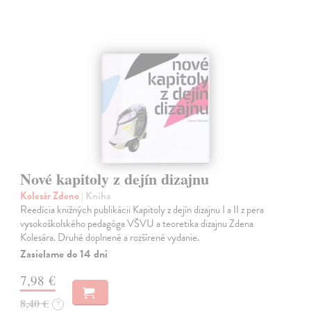
Nové kapitoly z dejín dizajnu
Kolesár Zdeno
| Kniha
Reedícia knižných publikácii Kapitoly z dejín dizajnu I a II z pera
vysokoškolského pedagóga VŠVU a teoretika dizajnu Zdena
Kolesára. Druhé doplnené a rozšírené vydanie.
Zasielame do 14 dní
7,98 €
8,40 €
?