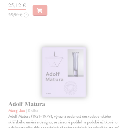
25,12 €
25,90 €
?
Adolf Matura
Mergl Jan
| Kniha
Adolf Matura (1921–1979), výrazná osobnost československého
sklářského umění a designu, se zásadně podílel na podobě užitkového
a dekorativního skla padesátých až sedmdesátých let minulého století.