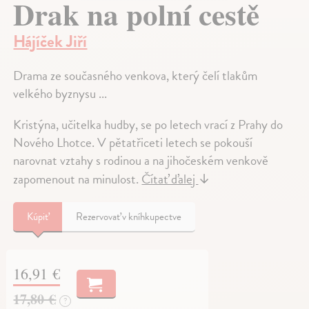
Drak na polní cestě
Hájíček Jiří
Drama ze současného venkova, který čelí tlakům
velkého byznysu ...
Kristýna, učitelka hudby, se po letech vrací z Prahy do
Nového Lhotce. V pětatřiceti letech se pokouší
narovnat vztahy s rodinou a na jihočeském venkově
zapomenout na minulost.
Čítať ďalej
↓
Kúpiť
Rezervovať v kníhkupectve
16,91 €
17,80 €
?