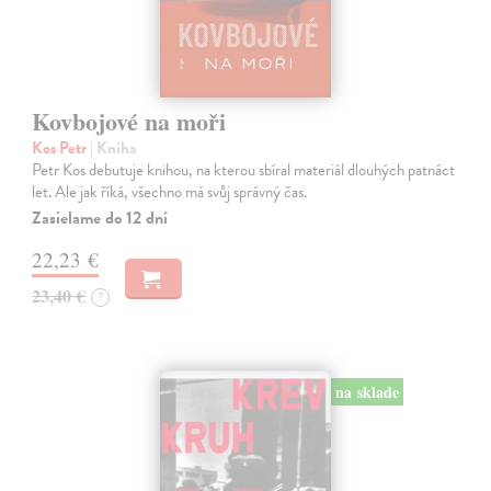
Kovbojové na moři
Kos Petr
| Kniha
Petr Kos debutuje knihou, na kterou sbíral materiál dlouhých patnáct
let. Ale jak říká, všechno má svůj správný čas.
Zasielame do 12 dní
22,23 €
23,40 €
?
na sklade