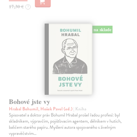
17,30 €
?
na sklade
Bohové jste vy
Hrabal Bohumil, Hošek Pavel (ed.)
| Kniha
Spisovatel a doktor práv Bohumil Hrabal prošel řadou profesí: byl
skladníkem, výpravčím, pojišťovacím agentem, dělníkem v hutích,
baličem starého papíru. Myšlení autora spojovaného s živelným
vypravěčstvím…