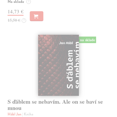
Na sklade
?
14,73 €
15,50 €
?
na sklade
S ďáblem se nebavím. Ale on se baví se
mnou
Hábl Jan
| Kniha