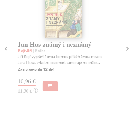
Jan Hus známý i neznámý
Mí
Kejř Jiří
| Kniha
Ště
Jiří Kejř vypráví čtivou formou příběh života mistra
Kdy
Jana Husa, zvláštní pozornost zaměřuje na průbě...
sta
nen
Zasielame do 12 dní
Za
10,96 €
8,
11,30 €
?
8,