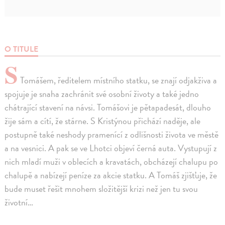
O TITULE
S
Tomášem, ředitelem místního statku, se znají odjakživa a
spojuje je snaha zachránit své osobní životy a také jedno
chátrající stavení na návsi. Tomášovi je pětapadesát, dlouho
žije sám a cítí, že stárne. S Kristýnou přichází naděje, ale
postupně také neshody pramenící z odlišnosti života ve městě
a na vesnici. A pak se ve Lhotci objeví černá auta. Vystupují z
nich mladí muži v oblecích a kravatách, obcházejí chalupu po
chalupě a nabízejí peníze za akcie statku. A Tomáš zjišťuje, že
bude muset řešit mnohem složitější krizi než jen tu svou
životní…