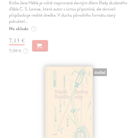
Kniha Jana Hábla je volně inspirovaná slavným dílem Rady zkušeného
ďábla C. S. Lewise, které autor s úctou připomíná, ale zároveň
přizpůsobuje realitě dneška. V duchu původního formátu starý
pokušitel…
Na sklade
?
7,13 €
7,50 €
?
dotlač