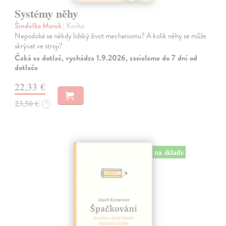
Systémy něhy
Šindelka Marek
| Kniha
Nepodobá se někdy lidský život mechanismu? A kolik něhy se může
skrývat ve stroji?
Čaká sa dotlač, vychádza 1.9.2026, zasielame do 7 dní od
dotlače
22,33 €
23,50 €
?
na sklade