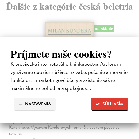
Ďalšie z kategórie česká beletria
na sklade
Príjmete naše cookies?
K prevádzke internetového kníhkupectva Artforum
využívame cookies slúžiace na zabezpečenie a meranie
funkčnosti, marketingové účely a zaistenie vášho
maximálneho pohodlia a spokojnosti.
Pomalost
NASTAVENIA
SÚHLASÍM
Kundera Milan
| Kniha
Pomalost, chronologicky první ze čtyř románů Milana Kundery
napsaných francouzsky, vychází v českém překladu Anny
Kareninové. Vydávání Kunderových románů v českém jazyce se
uzavírá.