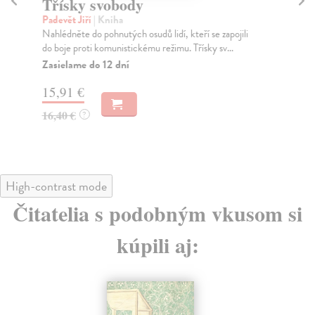
Třísky svobody
R
Padevět Jiří
| Kniha
Men
Nahlédněte do pohnutých osudů lidí, kteří se zapojili
V s
do boje proti komunistickému režimu. Třísky sv...
det
Zasielame do 12 dní
Na
15,91 €
18
16,40 €
19
?
High-contrast mode
Čitatelia s podobným vkusom si
kúpili aj: