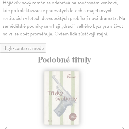
Hájíčkův nový román se odehrává na současném venkově,
kde po kolektivizaci v padesátých letech a majetkových
restitucích v letech devadesátých probíhají nová dramata. Na
zemědělské podniky se vrhají „draci“ velkého byznysu a život
na vsi se opět proměňuje. Ovšem lidé zůstávají stejní.
High-contrast mode
Podobné tituly