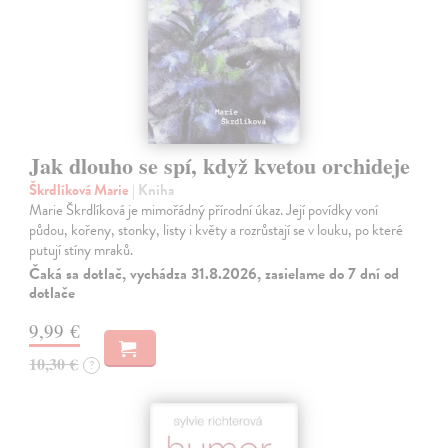
Jak dlouho se spí, když kvetou orchideje
Škrdlíková Marie
| Kniha
Marie Škrdlíková je mimořádný přírodní úkaz. Její povídky voní
půdou, kořeny, stonky, listy i květy a rozrůstají se v louku, po které
putují stíny mraků.
Čaká sa dotlač, vychádza 31.8.2026, zasielame do 7 dní od
dotlače
9,99 €
10,30 €
?