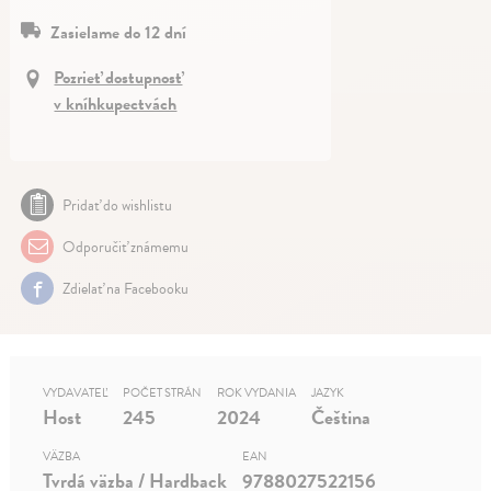
Zasielame do 12 dní
Pozrieť dostupnosť
v kníhkupectvách
Pridať do wishlistu
Odporučiť známemu
Zdielať na Facebooku
VYDAVATEĽ
POČET STRÁN
ROK VYDANIA
JAZYK
Host
245
2024
Čeština
VÄZBA
EAN
Tvrdá väzba / Hardback
9788027522156