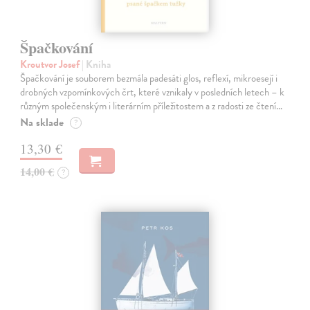
Špačkování
Kroutvor Josef
| Kniha
Špačkování je souborem bezmála padesáti glos, reflexí, mikroesejí i
drobných vzpomínkových črt, které vznikaly v posledních letech – k
různým společenským i literárním příležitostem a z radosti ze čtení…
Na sklade
?
13,30 €
14,00 €
?