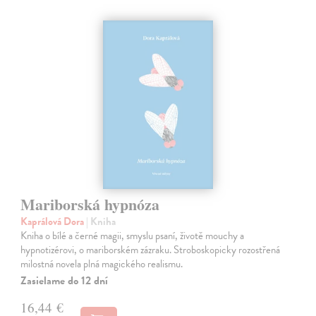
Mariborská hypnóza
Kaprálová Dora
| Kniha
Kniha o bílé a černé magii, smyslu psaní, životě mouchy a
hypnotizérovi, o mariborském zázraku. Stroboskopicky rozostřená
milostná novela plná magického realismu.
Zasielame do 12 dní
16,44 €