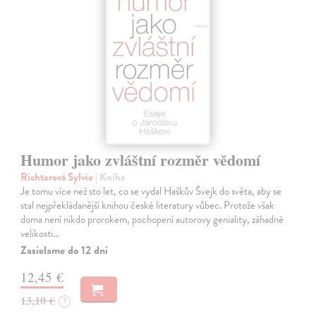
Humor jako zvláštní rozměr vědomí
Richterová Sylvie
| Kniha
Je tomu více než sto let, co se vydal Haškův Švejk do světa, aby se
stal nejpřekládanější knihou české literatury vůbec. Protože však
doma není nikdo prorokem, pochopení autorovy geniality, záhadné
velikosti…
Zasielame do 12 dní
12,45 €
13,10 €
?