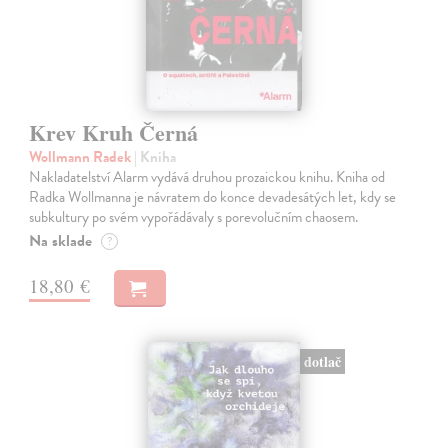
Krev Kruh Černá
Wollmann Radek
| Kniha
Nakladatelství Alarm vydává druhou prozaickou knihu. Kniha od
Radka Wollmanna je návratem do konce devadesátých let, kdy se
subkultury po svém vypořádávaly s porevolučním chaosem.
Na sklade
?
18,80 €
dotlač