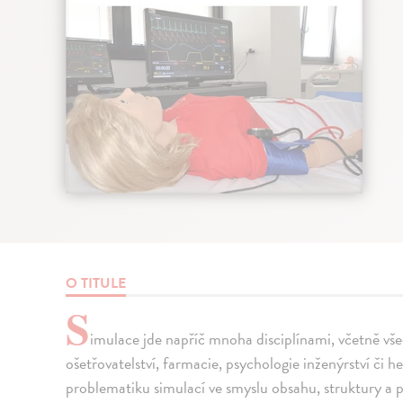
O TITULE
S
imulace jde napříč mnoha disciplínami, včetně vše
ošetřovatelství, farmacie, psychologie inženýrství či he
problematiku simulací ve smyslu obsahu, struktury a po