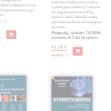
 biologických a
kontrolních bodů imunitní reakce
ntálnych faktoroch, ktoré
(„check point inhibitory“) ukončila
ú k prejavom autizmu, aj o
éru stagnace systémové léčby
ch…
solidních nádorů. Aktuální otázky
e
?
biomarkerově řízené imunoterapie s
posunem…
€
Predpredaj, vychádza 7.8.2026,
zasielame do 7 dní od vydania
?
41,18 €
46,80 €
?