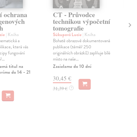
í ochrana
CT - Průvodce
Cé
tgenových
technikou výpočetní
Fir
h
tomografie
Ree
chi
cie
| Kniha
Súkupová Lucie
| Kniha
zač
hematická a
Bohatě obrazově dokumentovaná
ciev
likace, která vás
publikace (téměř 250
Zas
ncipy fungování
originálních obrázků) zaplňuje bílé
...
místo na naše...
12
emá titul na
Zasielame do 10 dní
avíme do 14 - 21
12,
30,45 €
31,39 €
?