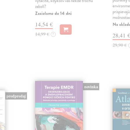
poznatky o
vytáčíte, kdykoliv vás někde trochu
environme
zabolí?
prispievaj
Zasielame do 14 dní
možnostia
14,54 €
Na sklad
14,99 €
?
28,41 
29,90 €
novinka
predpredaj