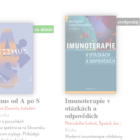
predpredaj
na sklade
mus od A po S
Imunoterapie v
otázkách a
vá Daniela, kolektív
odpovědích
Kniha
 o poruchách
Petruželka Luboš, Špaček Jan
|
ho spektra sa na Slovensku
Kniha
kom zvyšuje. Pribúdajú
Moderní imunoterapie inhibitory