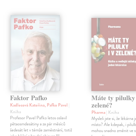
Faktor Pafko
Máte ty pilulky 
zelené?
Kadlecová Kateřina, Pafko Pavel
|
Kniha
Pharma
| Kniha
Profesor Pavel Pafko letos oslavil
Mysleli jste si, že lékárna
pětaosmdesátiny a za pár měsíců
místo? Ale kdepak, i pilul
šedesát let v témže zaměstnání, totiž
mohou snadno změnit ve 