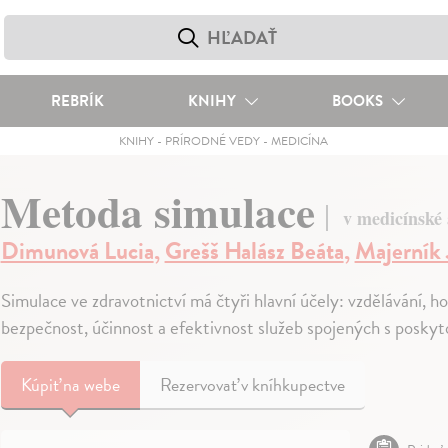
REBRÍK
KNIHY
BOOKS
KNIHY
-
PRÍRODNÉ VEDY
-
MEDICÍNA
Metoda simulace
v medicínské 
Dimunová Lucia
,
Grešš Halász Beáta
,
Majerník 
Simulace ve zdravotnictví má čtyři hlavní účely: vzdělávání, 
bezpečnost, účinnost a efektivnost služeb spojených s posky
Kúpiť
na webe
Rezervovať v kníhkupectve