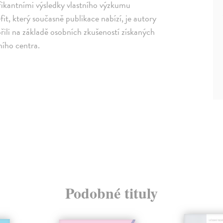
ifikantními výsledky vlastního výzkumu
t, který současně publikace nabízí, je autory
řili na základě osobních zkušeností získaných
ního centra.
Podobné tituly