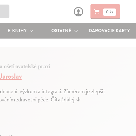
0 ks
E-KNIHY
OSTATNÉ
DAROVACIE KARTY
a ošetřovatelské praxi
Jaroslav
hodnocení, výzkum a integraci. Záměrem je zlepšit
továním zdravotní péče.
Čítať ďalej
↓