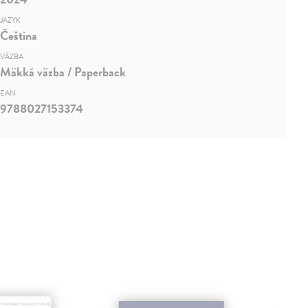
JAZYK
Čeština
VÄZBA
Mäkká väzba / Paperback
EAN
9788027153374