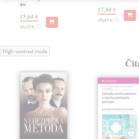
dní
17,88 €
15,64 €
18,43 €
?
16,12 €
?
High-contrast mode
Čit