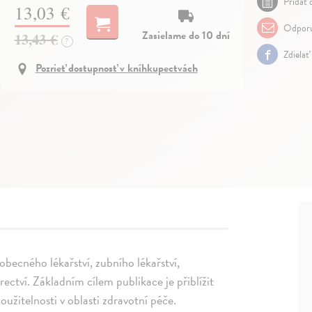
Pridať 
13,03 €
Odporu
Zasielame do 10 dní
13,43 €
?
Zdielať
Pozrieť dostupnosť v kníhkupectvách
obecného lékařství, zubního lékařství,
rectví. Základním cílem publikace je přiblížit
užitelnosti v oblasti zdravotní péče.