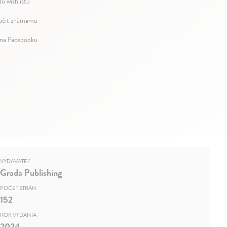
do wishlistu
čiť známemu
 na Facebooku
VYDAVATEĽ
Grada Publishing
POČET STRÁN
152
ROK VYDANIA
2024