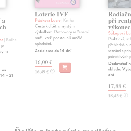
Loterie IVF
Radiačn
í a
při ren
Ptáčková Lucie
| Kniha
ých
výkonec
Cesta k dítěti s nejistým
výsledkem. Rozhovory se ženami i
Súkupová Lu
muži, kteří podstoupili umělé
Praktická, sc
ina
| Kniha
oplodnění.
přehledná pub
 je
Zasielame do 14 dní
seznámí s pri
avy na
jednotlivých př
16,00 €
Dodávateľ n
sklade. Vyb
l na
16,49 €
?
dní
14 - 21
17,88 €
18,43 €
?