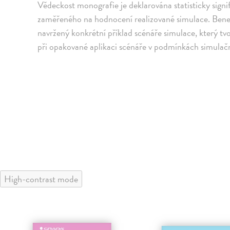
Vědeckost monografie je deklarována statisticky sign
zaměřeného na hodnocení realizované simulace. Benefi
navržený konkrétní příklad scénáře simulace, který tvo
při opakované aplikaci scénáře v podmínkách simulač
High-contrast mode