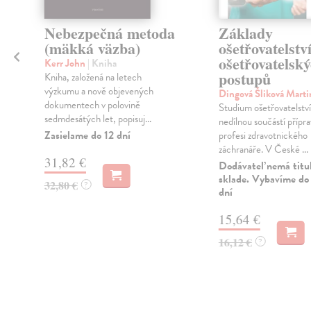
Nebezpečná metoda
Základy
(mäkká väzba)
ošetřovatelstv
ošetřovatelsk
Kerr John
| Kniha
postupů
é
Kniha, založená na letech
výzkumu a nově objevených
Dingová Šliková Mart
dokumentech v polovině
Studium ošetřovatelství
sedmdesátých let, popisuj...
nedílnou součástí přípr
Zasielame do 12 dní
profesi zdravotnického
záchranáře. V České ...
31,82 €
Dodávateľ nemá titu
sklade. Vybavíme do 
32,80 €
?
dní
15,64 €
16,12 €
?