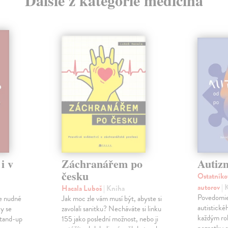
Ďalšie z kategórie medicína
i v
Záchranářem po
Autiz
česku
Ostatníko
autorov
| 
Hacala Luboš
| Kniha
Povedomie
 je nudné
Jak moc zle vám musí být, abyste si
autistické
ky se
zavolali sanitku? Necháváte si linku
každým ro
stand-up
155 jako poslední možnost, nebo ji