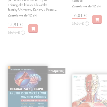
jako břišní a hrudní chirurg III.
komedii.
chirurgické kliniky 1. lékařské
Zasielame do 12 dní
fakulty Univerzity Karlovy v Praze.…
16,01 €
Zasielame do 12 dní
16,50 €
15,91 €
?
16,40 €
?
predpredaj