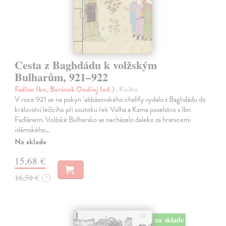
Cesta z Baghdádu k volžským
Bulharům, 921–922
Fadlan Ibn, Beránek Ondřej (ed.)
| Kniha
V roce 921 se na pokyn ‘abbásovského chalífy vydalo z Baghdádu do
království ležícího při soutoku řek Volha a Kama poselstvo s Ibn
Fadlánem. Volžské Bulharsko se nacházelo daleko za hranicemi
islámského…
Na sklade
15,68 €
16,50 €
?
na sklade