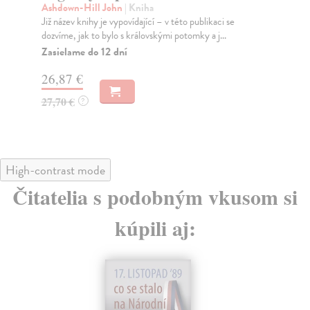
Tato kniha by měla zaplnit dosud prázdné místo na
Kdy
českém trhu, na němž neexistuje žádná kniha, zabýv...
Něm
jed
Zasielame do 12 dní
Na
54,61 €
25
56,30 €
?
High-contrast mode
Čitatelia s podobným vkusom si
kúpili aj: