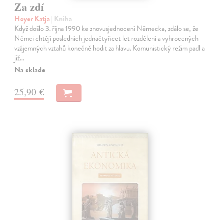
Za zdí
Hoyer Katja
| Kniha
Když došlo 3. října 1990 ke znovusjednocení Německa, zdálo se, že
Němci chtějí posledních jednačtyřicet let rozdělení a vyhrocených
vzájemných vztahů konečně hodit za hlavu. Komunistický režim padl a
již…
Na sklade
25,90 €