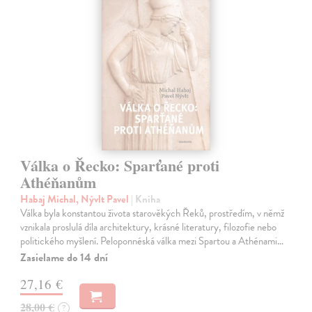
Válka o Řecko: Sparťané proti
Athéňanům
Habaj Michal, Nývlt Pavel
| Kniha
Válka byla konstantou života starověkých Řeků, prostředím, v němž
vznikala proslulá díla architektury, krásné literatury, filozofie nebo
politického myšlení. Peloponnéská válka mezi Spartou a Athénami…
Zasielame do 14 dní
27,16 €
28,00 €
?