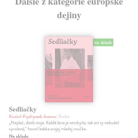
Ďalšie z kategórie európske
dejiny
na sklade
Sedliačky
Kuciel-Frydryszak Joanna
| Kniha
„Neplač, dieťa moje. Každá žena je otrokyňa, tak ani ty nebudeš
vyvolená,“ hovorí babka svojej mladej vnučke.
Na sklade