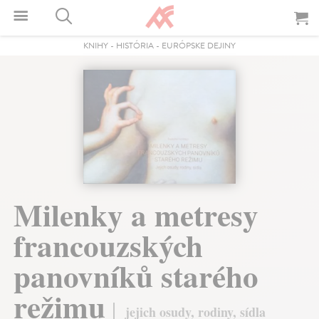
KNIHY
-
HISTÓRIA
-
EURÓPSKE DEJINY
Milenky a metresy
francouzských
panovníků starého
režimu
jejich osudy, rodiny, sídla