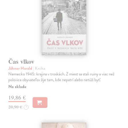
Čas vlkov
Jähner Harald
| Kniha
Nemecko 1945: krajina v troskách. Z miest sa stali ruiny a viac než
polovica obyvateľov žije tam, kde nepatrí alebo netúži byť.
Na sklade
19,86 €
20,90 €
?