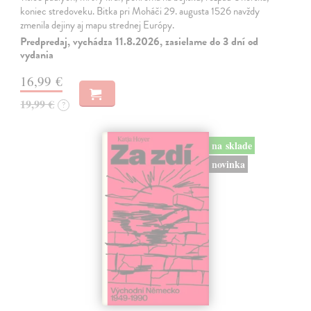
koniec stredoveku. Bitka pri Moháči 29. augusta 1526 navždy
zmenila dejiny aj mapu strednej Európy.
Predpredaj, vychádza 11.8.2026, zasielame do 3 dní od
vydania
16,99 €
19,99 €
?
na sklade
novinka