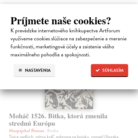
23,66 €
Príjmete naše cookies?
24,90 €
?
K prevádzke internetového kníhkupectva Artforum
využívame cookies slúžiace na zabezpečenie a meranie
predpredaj
funkčnosti, marketingové účely a zaistenie vášho
maximálneho pohodlia a spokojnosti.
NASTAVENIA
SÚHLASÍM
Moháč 1526. Bitka, ktorá zmenila
strednú Európu
Mocpajchel Roman
| Kniha
Tisíce padlých, mŕtvy kráľ, pohroma na bojisku, rozpad Uhorska,