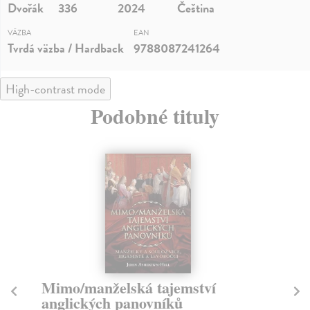
Dvořák
336
2024
Čeština
VÄZBA
EAN
Tvrdá väzba / Hardback
9788087241264
High-contrast mode
Podobné tituly
Příběhy Staré dámy
Z
Macek Tomáš
| Kniha
Ho