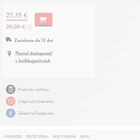
27,35 €
28,20 €
?
Zasielame do 12 dní
Pozrieť dostupnosť
v kníhkupectvách
Pridať do wishlistu
Odporučiť známemu
Zdielať na Facebooku
VYDAVATEĽ
POČET STRÁN
ROK VYDANIA
JAZYK