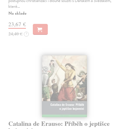
postupnou christianizaci i dlouhé soužití s Dánskem a Švédskem,
které…
Na sklade
23,67 €
24,40 €
?
Catalina de Erauso: Příběh o jeptišce