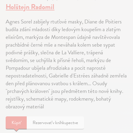
Holštejn Radomil
Agnes Sorel zabíjely rtuťové masky, Diane de Poitiers
budila zdání mladosti díky ledovým koupelím a zlatým
elixírům, markýza de Montespan údajně navštěvovala
prachbídné černé mše a neváhala kolem sebe sypat
podivné prášky, slečna de La Valliere, trápená
svědomím, se uchýlila k přísné řeholi, markýzu de
Pompadour ubíjela afrodiziaka a pocit naprosté
nepostradatelnosti, Gabrielle d'Estrées záhadně zemřela
den před plánovanou svatbou s králem... Osudy
"prchavých královen" jsou předmětem této nové knihy.
rejstříky, schematické mapy, rodokmeny, bohatý
obrazový materiál
Kúpiť
Rezervovať v kníhkupectve