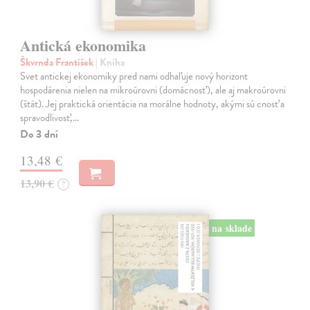
Antická ekonomika
Škvrnda František
| Kniha
Svet antickej ekonomiky pred nami odhaľuje nový horizont
hospodárenia nielen na mikroúrovni (domácnosť), ale aj makroúrovni
(štát). Jej praktická orientácia na morálne hodnoty, akými sú cnosť a
spravodlivosť,…
Do 3 dní
13,48 €
13,90 €
?
na sklade