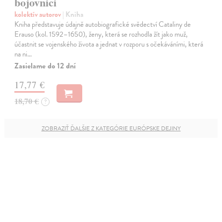
bojovnici
kolektív autorov
| Kniha
Kniha představuje údajně autobiografické svědectví Cataliny de
Erauso (kol. 1592–1650), ženy, která se rozhodla žít jako muž,
účastnit se vojenského života a jednat v rozporu s očekáváními, která
na ni…
Zasielame do 12 dní
17,77 €
18,70 €
?
ZOBRAZIŤ ĎALŠIE Z KATEGÓRIE EURÓPSKE DEJINY