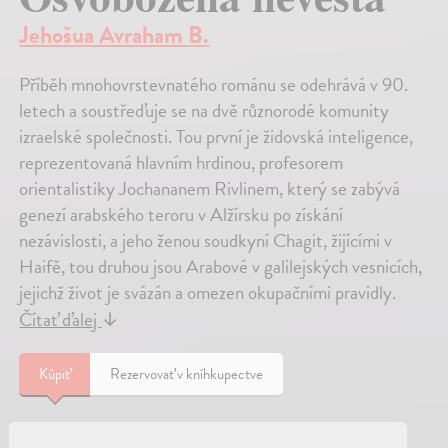
Jehošua Avraham B.
Příběh mnohovrstevnatého románu se odehrává v 90.
letech a soustřeďuje se na dvě různorodé komunity
izraelské společnosti. Tou první je židovská inteligence,
reprezentovaná hlavním hrdinou, profesorem
orientalistiky Jochananem Rivlinem, který se zabývá
genezí arabského teroru v Alžírsku po získání
nezávislosti, a jeho ženou soudkyní Chagit, žijícími v
Haifě, tou druhou jsou Arabové v galilejských vesnicích,
jejichž život je svázán a omezen okupačními pravidly.
Čítať ďalej
↓
Kúpiť
Rezervovať v kníhkupectve