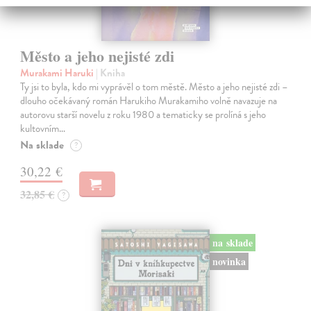
Město a jeho nejisté zdi
Murakami Haruki
| Kniha
Ty jsi to byla, kdo mi vyprávěl o tom městě. Město a jeho nejisté zdi –
dlouho očekávaný román Harukiho Murakamiho volně navazuje na
autorovu starší novelu z roku 1980 a tematicky se prolíná s jeho
kultovním…
Na sklade
?
30,22 €
32,85 €
?
na sklade
novinka