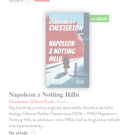
18,90 €
?
na sklade
Napoleon z Notting Hillu
Chesterton Gilbert Keith
| Kniha
Dej literárnej prvotiny anglický spisovateľa, filozofa a laického
teológa Gilberta Keitha Chestertona (1874 – 1936) Napoleon z
Notting Hillu sa odohráva v roku 1984, keď sa Angličania rozhodli
zriecť parlamentnej…
Na sklade
?