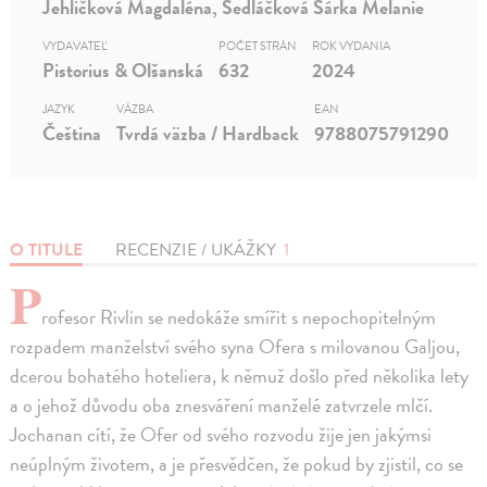
Jehličková Magdaléna, Sedláčková Šárka Melanie
VYDAVATEĽ
POČET STRÁN
ROK VYDANIA
Pistorius & Olšanská
632
2024
JAZYK
VÄZBA
EAN
Čeština
Tvrdá väzba / Hardback
9788075791290
O TITULE
RECENZIE / UKÁŽKY
1
P
rofesor Rivlin se nedokáže smířit s nepochopitelným
rozpadem manželství svého syna Ofera s milovanou Galjou,
dcerou bohatého hoteliera, k němuž došlo před několika lety
a o jehož důvodu oba znesváření manželé zatvrzele mlčí.
Jochanan cítí, že Ofer od svého rozvodu žije jen jakýmsi
neúplným životem, a je přesvědčen, že pokud by zjistil, co se