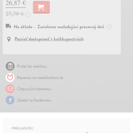
26,87 €
27,70 €
?
Na sklade – Zasielame nasledujúci pracovný deň
?
Pozrieť dostupnosť v kníhkupectvách
Pridať do wishlistu
Recenzia na medziknihami.sk
Odporučiť známemu
Zdielať na Facebooku
PREKLADATEĽ