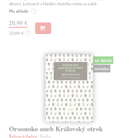
dětství, kořenech a hledání vlastního místa ve světě.
Na sklade
?
20,90 €
22,00 €
?
na sklade
novinka
Oroonoko aneb Královský otrok
Behnová Aphra
| Kniha