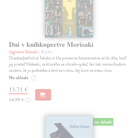
Dni v kníhkupectve Morisaki
Jagisawa Satoshi
| Kniha
Dvadsaťpäťročná Takako si žila pomerne bezstarostne až do dňa, keď
jej priateľ Hideaki, za ktorého sa chcela vydať, len tak mimochodom
oznámi, že ju podvádza a žení sa s inou. Jej život sa zrazu rúca.
Na sklade
?
13,71 €
14,90 €
?
na sklade