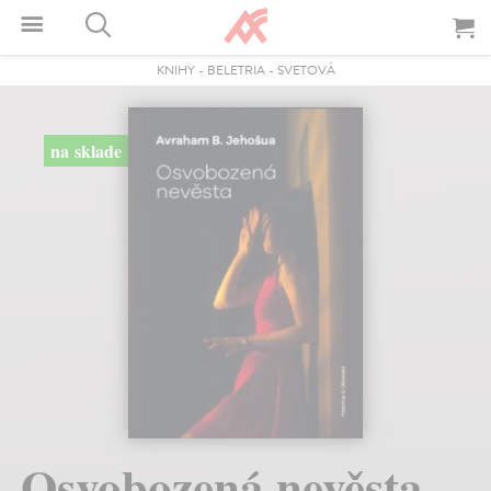
KNIHY
-
BELETRIA
-
SVETOVÁ
na sklade
Osvobozená nevěsta