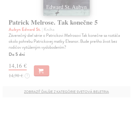
Patrick Melrose. Tak konečne 5
Aubyn Edward St.
| Kniha
Záverečný diel série o Patrickovi Melrosovi Tak konečne sa roztáča
okolo pohrebu Patrickovej matky Eleanor. Bude preňho život bez
rodičov vytúženým vyslobodením?
Do 5 dní
14,16 €
14,90 €
?
ZOBRAZIŤ ĎALŠIE Z KATEGÓRIE SVETOVÁ BELETRIA