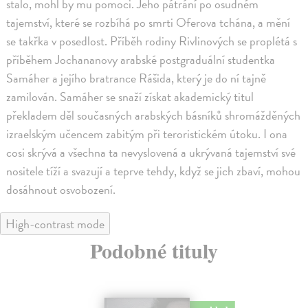
stalo, mohl by mu pomoci. Jeho pátrání po osudném
tajemství, které se rozbíhá po smrti Oferova tchána, a mění
se takřka v posedlost. Příběh rodiny Rivlinových se proplétá s
příběhem Jochananovy arabské postgraduální studentka
Samáher a jejího bratrance Rášida, který je do ní tajně
zamilován. Samáher se snaží získat akademický titul
překladem děl současných arabských básníků shromážděných
izraelským učencem zabitým při teroristickém útoku. I ona
cosi skrývá a všechna ta nevyslovená a ukrývaná tajemství své
nositele tíží a svazují a teprve tehdy, když se jich zbaví, mohou
dosáhnout osvobození.
High-contrast mode
Podobné tituly