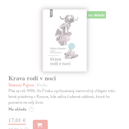
na sklade
Krava rodí v noci
Statovci Pajtim
| Kniha
Píše sa rok 1996. Vo Fínsku vychovávaný osemročný chlapec trávi
letné prázdniny v Kosove, kde zažíva čudesné udalosti, ktoré ho
poznačia na celý život.
Na sklade
?
17,01 €