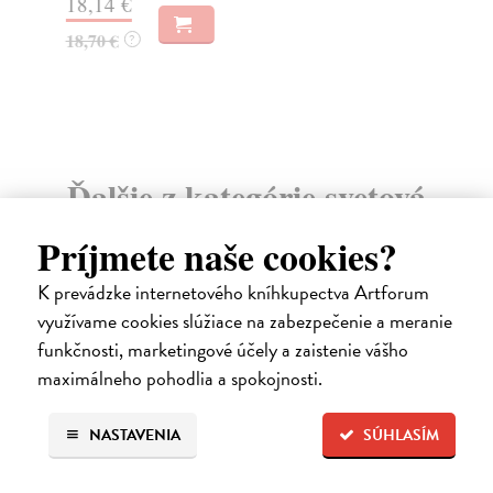
18,14 €
8,
18,70 €
9,
?
Ďalšie z kategórie svetová
beletria
Príjmete naše cookies?
K prevádzke internetového kníhkupectva Artforum
na sklade
využívame cookies slúžiace na zabezpečenie a meranie
novinka
funkčnosti, marketingové účely a zaistenie vášho
maximálneho pohodlia a spokojnosti.
NASTAVENIA
SÚHLASÍM