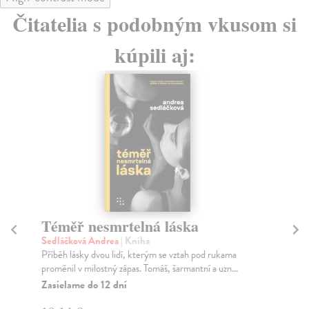
Čitatelia s podobným vkusom si
kúpili aj:
Téměř nesmrtelná láska
R
Sedláčková Andrea
| Kniha
Ru
Příběh lásky dvou lidí, kterým se vztah pod rukama
Ank
proměnil v milostný zápas. Tomáš, šarmantní a uzn...
prv
Zasielame do 12 dní
Na