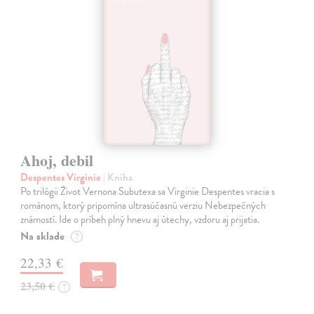
Ahoj, debil
Despentes Virginie
| Kniha
Po trilógii Život Vernona Subutexa sa Virginie Despentes vracia s
románom, ktorý pripomína ultrasúčasnú verziu Nebezpečných
známostí. Ide o príbeh plný hnevu aj útechy, vzdoru aj prijatia.
Na sklade
?
22,33 €
23,50 €
?