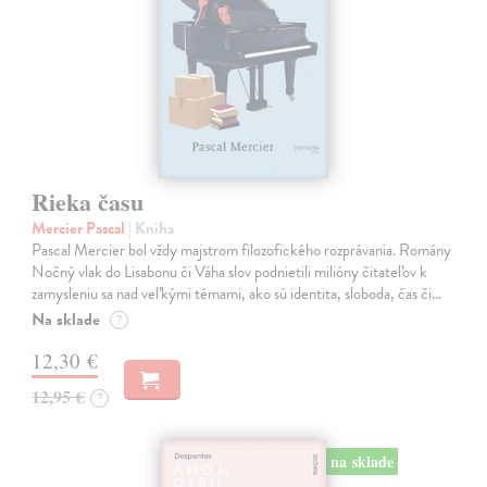
Rieka času
Mercier Pascal
| Kniha
Pascal Mercier bol vždy majstrom filozofického rozprávania. Romány
Nočný vlak do Lisabonu či Váha slov podnietili milióny čitateľov k
zamysleniu sa nad veľkými témami, ako sú identita, sloboda, čas či…
Na sklade
?
12,30 €
12,95 €
?
na sklade