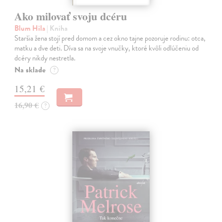
Ako milovať svoju dcéru
Blum Hila
| Kniha
Staršia žena stojí pred domom a cez okno tajne pozoruje rodinu: otca,
matku a dve deti. Díva sa na svoje vnučky, ktoré kvôli odlúčeniu od
dcéry nikdy nestretla.
Na sklade
?
15,21 €
16,90 €
?