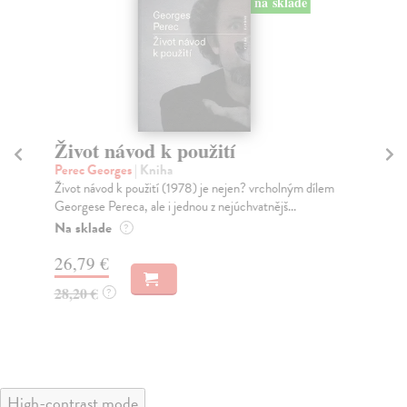
na sklade
Život návod k použití
D
v
Perec Georges
| Kniha
Život návod k použití (1978) je nejen? vrcholným dílem
Kin
Georgese Pereca, ale i jednou z nejúchvatnějš...
Uzn
fas
Na sklade
?
ne..
26,79 €
Za
28,20 €
?
25
25
High-contrast mode