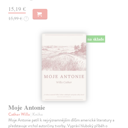
15,19 €
15,99 €
?
na sklade
Moje Antonie
Cather Willa
| Kniha
Moje Antonie patří k nejvýznamnějším dílům americké literatury a
představuje vrchol autorčiny tvorby. Vypráví hluboký příběh o