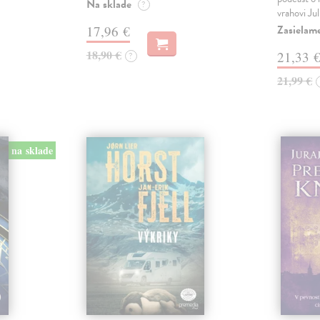
Na sklade
?
vrahovi Ju
Zasielam
17,96 €
18,90 €
21,33 
?
21,99 €
na sklade