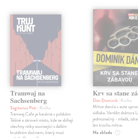
Tramwaj na
Krv sa stane z
Sachsenberg
Dán Dominik
| Kniha
Mŕtve dievča v aute upros
Sagitarius Petr
| Kniha
sídliska. Verdikt doktora 
Tramwaj Cafe je kavárna v polském
jednoznačný - mladá, zdra
Těšíně a zároveň místo, kde se sbíhají
len trochu mŕtva.
všechny nitky související s dalším
Na sklade
brutálním zločinem, který musí
?