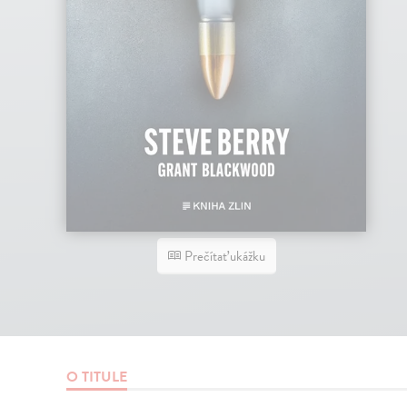
Prečítať ukážku
O TITULE