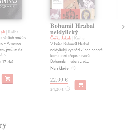
Bohumil Hrabal
Pá
neidylický
mu
eph
| Kniha
L
cnějších mužů v
Češka Jakub
| Kniha
inu v Americe
V knize Bohumil Hrabal
Chr
o, jenž se stal
neidylický vychází vůbec poprvé
Jako
 p...
kompletní přepis hovorů
spoč
Bohumila Hrabala z ad...
o 12 dní
i kd
nem.
Na sklade
?
Na 
22,99 €
16
24,20 €
?
17,
ry