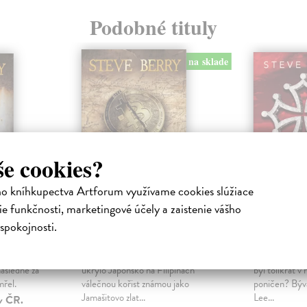
Podobné tituly
na sklade
še cookies?
ho kníhkupectva Artforum využívame cookies slúžiace
e funkčnosti, marketingové účely a zaistenie vášho
vství
Atlaský manévr
Faktor
spokojnosti.
Berry Steve
| Kniha
Berry Steve
|
 byl v roce
Koncem druhé světové války
Co skrývá Gen
ásledně za
ukrylo Japonsko na Filipínách
byl tolikrát v 
mřel.
válečnou kořist známou jako
poničen? Býv
Jamašitovo zlat...
Lee...
v ČR.