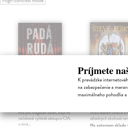
High-contrast mode
Príjmete na
K prevádzke internetové
na zabezpečenie a merani
Padá rudá hvězda
Poslední králo
maximálneho pohodlia a 
Berry Steve
| Kniha
Berry Steve
| Kniha
Luke Daniels právě dokončuje
Král Ludvík II. Bavorský
misi pro Magellan Billet, když ho
1886 zbaven funkce a n
nečekaně vyhledá zástupce CIA,
záhadných okolností ze
s nímž...
Na externom sklade 