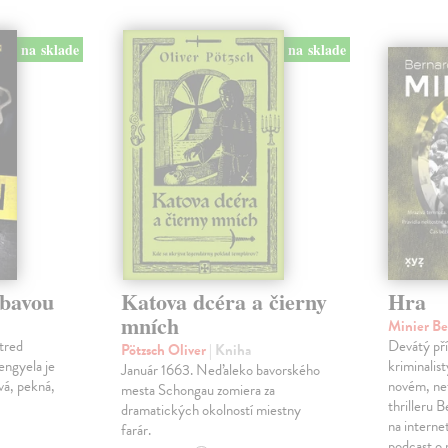
na sklade
na sklade
ábavou
Katova dcéra a čierny
Hra
mních
Minier B
tred
Devátý pří
Pötzsch Oliver
| Kniha
Lengyela je
kriminalis
Január 1663. Neďaleko bavorského
vá, pekná,
novém, ne
mesta Schongau zomiera za
thrilleru 
dramatických okolností miestny
na interne
farár.
podcast o