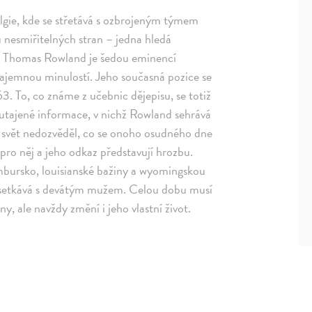
gie, kde se střetává s ozbrojeným týmem
 nesmiřitelných stran – jedna hledá
ut. Thomas Rowland je šedou eminencí
ajemnou minulostí. Jeho současná pozice se
63. To, co známe z učebnic dějepisu, se totiž
í utajené informace, v nichž Rowland sehrává
y se svět nedozvěděl, co se onoho osudného dne
í pro něj a jeho odkaz představují hrozbu.
mbursko, louisianské bažiny a wyomingskou
 setkává s devátým mužem. Celou dobu musí
ny, ale navždy změní i jeho vlastní život.