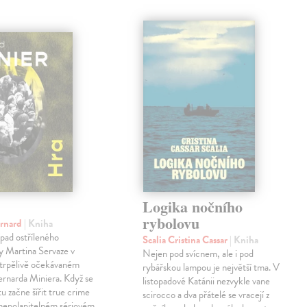
Logika nočního
rybolovu
ernard
| Kniha
pad ostříleného
Scalia Cristina Cassar
| Kniha
ty Martina Servaze v
Nejen pod svícnem, ale i pod
trpělivě očekávaném
rybářskou lampou je největší tma. V
Bernarda Miniera. Když se
listopadové Katánii nezvykle vane
tu začne šířit true crime
scirocco a dva přátelé se vracejí z
 nepolapitelném sériovém