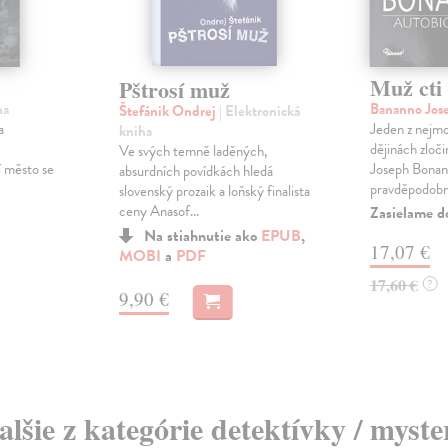
Muž cti
Pštrosí muž
ha
Bananno Jos
Štefánik Ondrej
| Elektronická
a
Jeden z nejmo
kniha
dějinách zloč
Ve svých temně laděných,
í město se
Joseph Bonann
absurdních povídkách hledá
pravděpodobně
slovenský prozaik a loňský finalista
ceny Anasof...
Zasielame d
Na stiahnutie ako
EPUB
,
17,07 €
MOBI
a
PDF
17,60 €
?
9,90 €
alšie z kategórie detektívky / myste