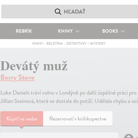
REBRÍK
KNIHY
BOOKS
KNIHY
-
BELETRIA
-
DETEKTÍVKY / MYSTERY
Devátý muž
Berry Steve
Luke Daniels tráví volno v Londýně po další úspěšné práci pro
Jillian Steinová, která se dostala do potíží. Udělala chybu a oc
Kúpiť
na webe
Rezervovať v kníhkupectve