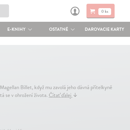
0 ks
E-KNIHY
OSTATNÉ
DAROVACIE KARTY
 Magellan Billet, když mu zavolá jeho dávná přítelkyně
itá se v ohrožení života.
Čítať ďalej
↓