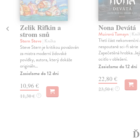
Zelik Rifkin a
Nona Devátá
strom snů
Muirová Tamsyn
| Kni
Třetí část nekonvenční 
Stern Steve
| Kniha
nespoutané sci-fi série
Steve Stern je kritikou považován
Zapečetěná hrobka. Jej
za mistra moderní židovské
ocitlo v obležení.
povídky, autora, který dokáže
origináln...
Zasielame do 12 dní
Zasielame do 12 dní
22,80 €
10,96 €
23,50 €
?
11,30 €
?
Ď