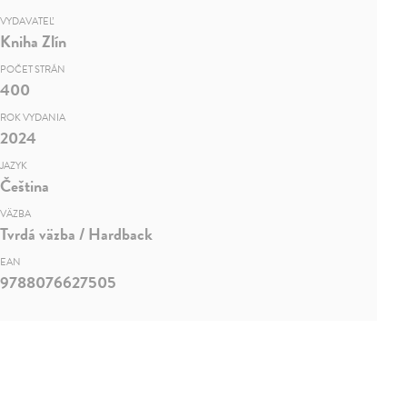
VYDAVATEĽ
Kniha Zlín
POČET STRÁN
400
ROK VYDANIA
2024
JAZYK
Čeština
VÄZBA
Tvrdá väzba / Hardback
EAN
9788076627505