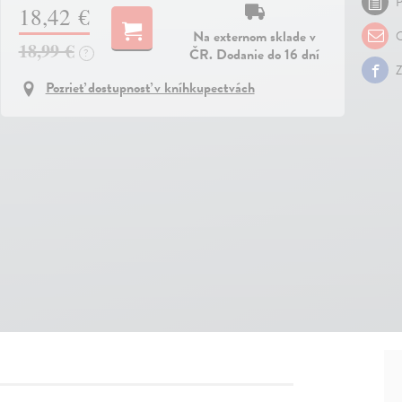
P
18,42 €
Na externom sklade v
O
18,99 €
ČR. Dodanie do 16 dní
?
Z
Pozrieť dostupnosť v kníhkupectvách