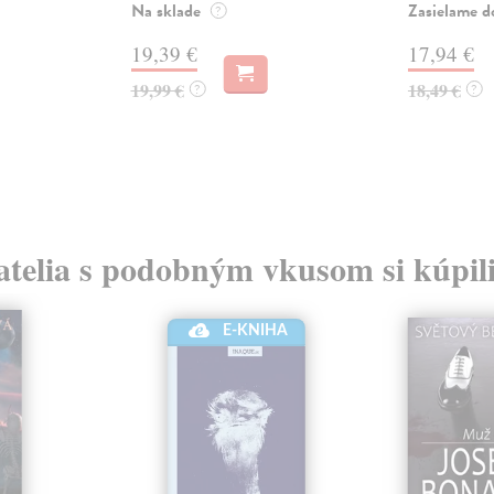
Na sklade
Zasielame d
?
19,39 €
17,94 €
19,99 €
18,49 €
?
?
atelia s podobným vkusom si kúpili
E-KNIHA