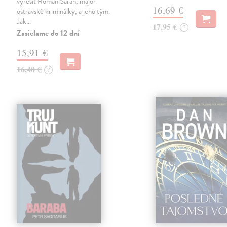
vyřešit Roman Saran, major
16,69 €
ostravské kriminálky, a jeho tým.
Jak…
17,95 €
?
Zasielame do 12 dní
15,91 €
16,40 €
?