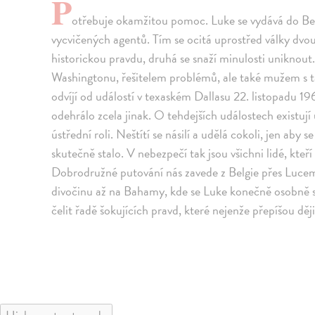
P
otřebuje okamžitou pomoc. Luke se vydává do Bel
vycvičených agentů. Tím se ocitá uprostřed války dvou
historickou pravdu, druhá se snaží minulosti unikno
Washingtonu, řešitelem problémů, ale také mužem s t
odvíjí od událostí v texaském Dallasu 22. listopadu 19
odehrálo zcela jinak. O tehdejších událostech existuj
ústřední roli. Neštítí se násilí a udělá cokoli, jen ab
skutečně stalo. V nebezpečí tak jsou všichni lidé, kteř
Dobrodružné putování nás zavede z Belgie přes Luce
divočinu až na Bahamy, kde se Luke konečně osobně
čelit řadě šokujících pravd, které nejenže přepíšou ději