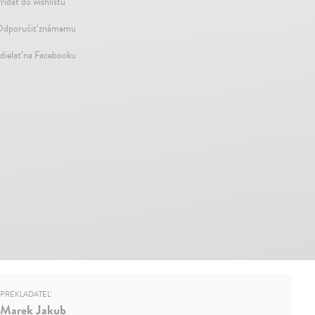
ridať do wishlistu
dporučiť známemu
dielať na Facebooku
PREKLADATEĽ
Marek Jakub