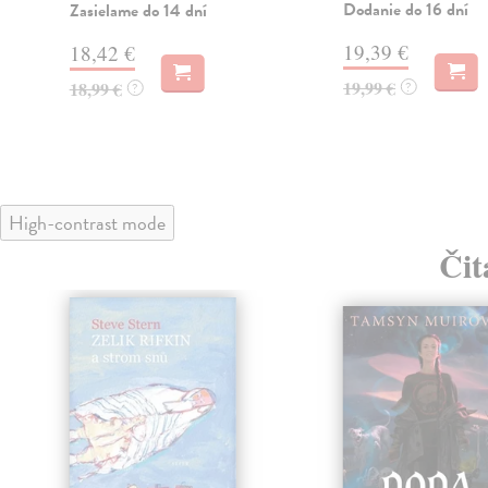
Dodanie do 16 dní
Zasielame do 14 dní
19,39 €
18,42 €
19,99 €
18,99 €
?
?
High-contrast mode
Čit