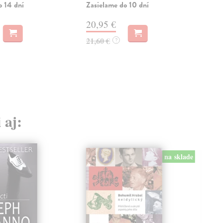
o 14 dní
Zasielame do 10 dní
Zas
20,95 €
18
21,60 €
18,
?
 aj:
na sklade