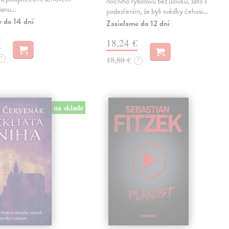
nočního rybolovu bez úlovku, zato s
lianu…
podezřením, že byli svědky čehosi…
e do 14 dní
Zasielame do 12 dní
€
18,24 €
?
18,80 €
?
na sklade