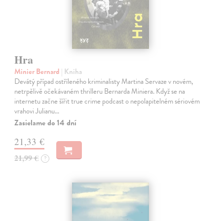
Hra
Minier Bernard
| Kniha
Devátý případ ostříleného kriminalisty Martina Servaze v novém,
netrpělivě očekávaném thrilleru Bernarda Miniera. Když se na
internetu začne šířit true crime podcast o nepolapitelném sériovém
vrahovi Julianu…
Zasielame do 14 dní
21,33 €
21,99 €
?