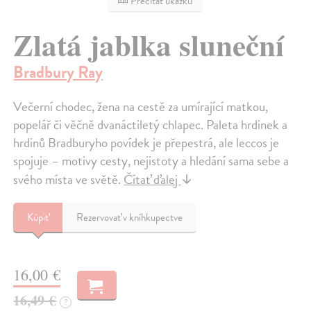
Prečítať ukážku
Zlatá jablka sluneční
Bradbury Ray
Večerní chodec, žena na cestě za umírající matkou,
popelář či věčně dvanáctiletý chlapec. Paleta hrdinek a
hrdinů Bradburyho povídek je přepestrá, ale leccos je
spojuje – motivy cesty, nejistoty a hledání sama sebe a
svého místa ve světě.
Čítať ďalej
↓
Kúpiť
Rezervovať v kníhkupectve
16,00 €
16,49 €
?