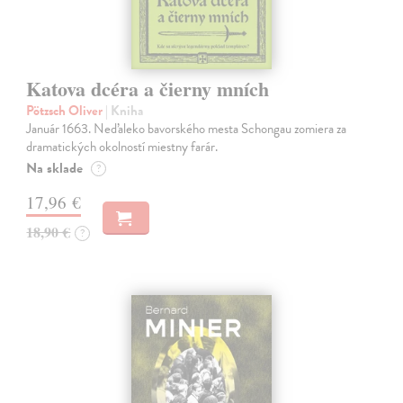
Katova dcéra a čierny mních
Pötzsch Oliver
| Kniha
Január 1663. Neďaleko bavorského mesta Schongau zomiera za
dramatických okolností miestny farár.
Na sklade
?
17,96 €
18,90 €
?