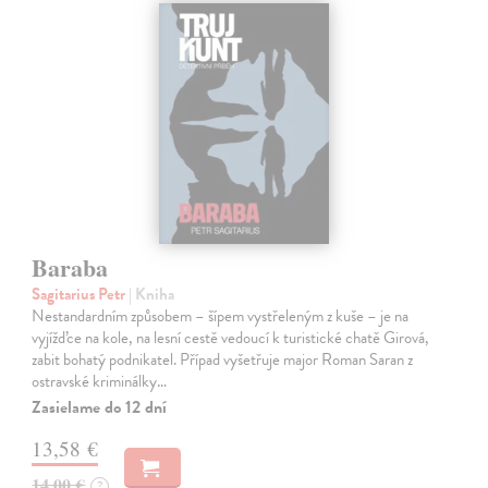
Baraba
Sagitarius Petr
| Kniha
Nestandardním způsobem – šípem vystřeleným z kuše – je na
vyjížďce na kole, na lesní cestě vedoucí k turistické chatě Girová,
zabit bohatý podnikatel. Případ vyšetřuje major Roman Saran z
ostravské kriminálky…
Zasielame do 12 dní
13,58 €
14,00 €
?