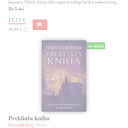
karavanu. Výkrik, ktorý nikto nepočul mal byť seriál o sedemročnej…
Do 5 dní
15,15 €
15,95 €
?
na sklade
Prekliata kniha
Červenák Juraj
| Kniha