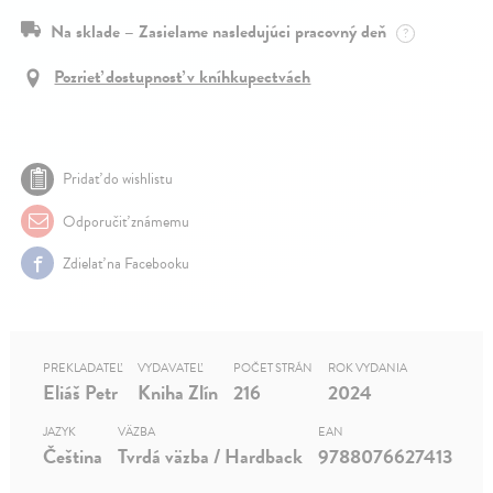
Na sklade – Zasielame nasledujúci pracovný deň
?
Pozrieť dostupnosť v kníhkupectvách
Pridať do wishlistu
Odporučiť známemu
Zdielať na Facebooku
PREKLADATEĽ
VYDAVATEĽ
POČET STRÁN
ROK VYDANIA
Eliáš Petr
Kniha Zlín
216
2024
JAZYK
VÄZBA
EAN
Čeština
Tvrdá väzba / Hardback
9788076627413