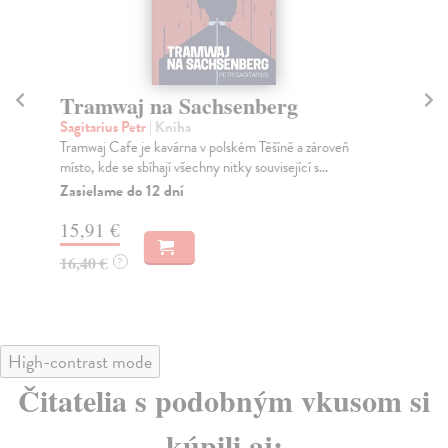
Tramwaj na Sachsenberg
Ta
Sagitarius Petr
| Kniha
Ju
Tramwaj Cafe je kavárna v polském Těšíně a zároveň
Kdy
místo, kde se sbíhají všechny nitky související s...
ztr
Zasielame do 12 dní
Za
15,91 €
19
16,40 €
20
?
High-contrast mode
Čitatelia s podobným vkusom si
kúpili aj: