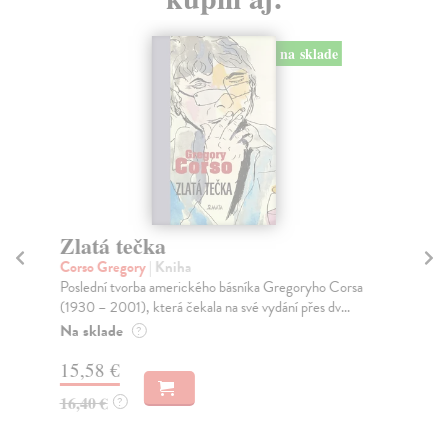
na sklade
Zlatá tečka
Zl
Corso Gregory
| Kniha
Wo
Poslední tvorba amerického básníka Gregoryho Corsa
Jak
(1930 – 2001), která čekala na své vydání přes dv...
změ
Na sklade
Do
?
dní
15,58 €
gar
16,40 €
?
9,
9,