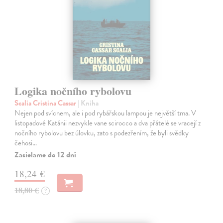
Logika nočního rybolovu
Scalia Cristina Cassar
| Kniha
Nejen pod svícnem, ale i pod rybářskou lampou je největší tma. V
listopadové Katánii nezvykle vane scirocco a dva přátelé se vracejí z
nočního rybolovu bez úlovku, zato s podezřením, že byli svědky
čehosi…
Zasielame do 12 dní
18,24 €
18,80 €
?