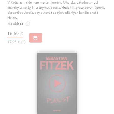
V Košiciach, sídelnom meste Horného Uhorska, záhadne zmizol
cisársky astrológ Hieronymus Scotta. Rudolf II. preto poveril Steina,
Barbariča a Jaroša, aby putovali do tých odľahlých končín a našli
nielen…
Na sklade
?
16,69 €
17,95 €
?