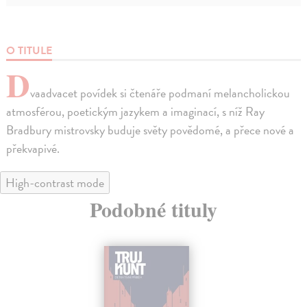
O TITULE
D
vaadvacet povídek si čtenáře podmaní melancholickou
atmosférou, poetickým jazykem a imaginací, s níž Ray
Bradbury mistrovsky buduje světy povědomé, a přece nové a
překvapivé.
High-contrast mode
Podobné tituly