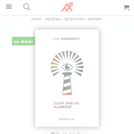
KNIHY
-
BELETRIA
-
DETEKTÍVKY / MYSTERY
na sklade