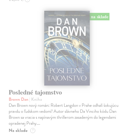
na sklade
Posledné tajomstvo
Brown Dan
| Kniha
Dan Brown nový román: Robert Langdon v Prahe odhalí šokujúcu
pravdu o ľudskom vedomí! Autor slávneho Da Vinciho kódu Dan
Brown sa vracia s napínavým thrillerom zasadeným do legendami
opradenej Prahy.…
Na sklade
?