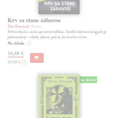
Krv sa stane zábavou
Dán Dominik
| Kniha
Mŕtve dievča v aute uprostred sídliska. Verdikt doktora Lengyela je
jednoznačný - mladá, zdravá, pekná, len trochu mŕtva.
Na sklade
?
16,69 €
17,95 €
?
na sklade