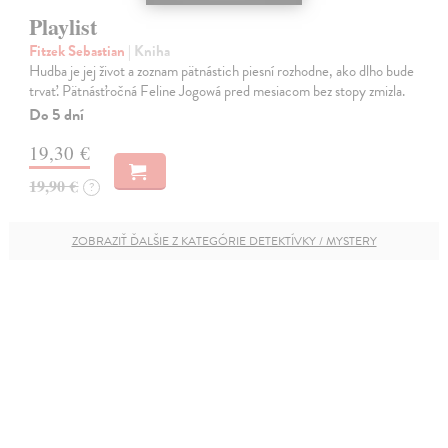
Playlist
Fitzek Sebastian
| Kniha
Hudba je jej život a zoznam pätnástich piesní rozhodne, ako dlho bude
trvať. Pätnásťročná Feline Jogowá pred mesiacom bez stopy zmizla.
Do 5 dní
19,30 €
19,90 €
?
ZOBRAZIŤ ĎALŠIE Z KATEGÓRIE DETEKTÍVKY / MYSTERY