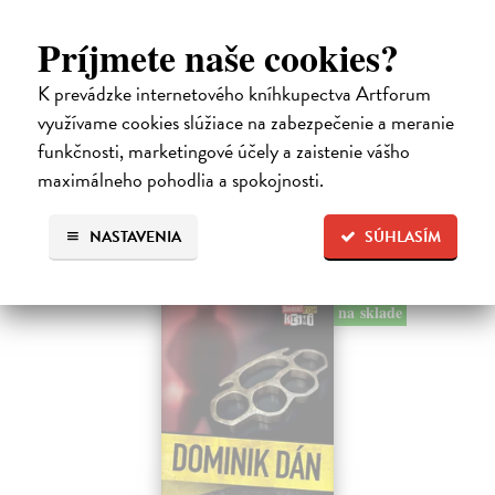
Tramwaj na Sachsenberg
Sagitarius Petr
| Kniha
Príjmete naše cookies?
Tramwaj Cafe je kavárna v polském Těšíně a zároveň místo, kde se
sbíhají všechny nitky související s dalším brutálním zločinem, který
K prevádzke internetového kníhkupectva Artforum
musí vyřešit Roman Saran, major ostravské kriminálky, a jeho tým.
využívame cookies slúžiace na zabezpečenie a meranie
Jak…
funkčnosti, marketingové účely a zaistenie vášho
Zasielame do 12 dní
maximálneho pohodlia a spokojnosti.
15,91 €
16,40 €
NASTAVENIA
SÚHLASÍM
?
na sklade