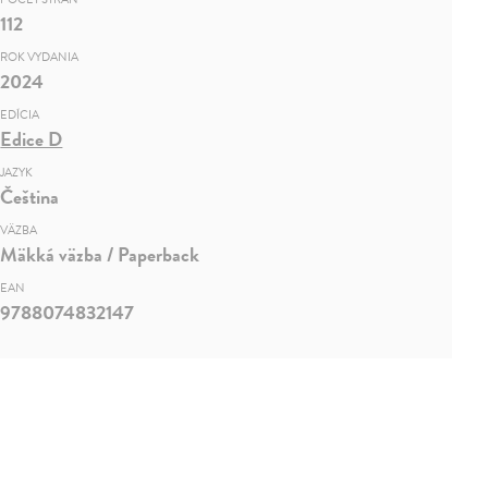
112
ROK VYDANIA
2024
EDÍCIA
Edice D
JAZYK
Čeština
VÄZBA
Mäkká väzba / Paperback
EAN
9788074832147