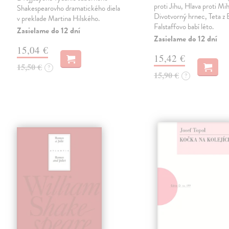
proti Jihu, Hlava proti Mih
Shakespearovho dramatického diela
Divotvorný hrnec, Teta z 
v preklade Martina Hilského.
Falstaffovo babí léto.
Zasielame do 12 dní
Zasielame do 12 dní
15,04 €
15,42 €
15,50 €
?
15,90 €
?