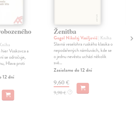
vobozeného
Ženitba
Hr
Gogol Nikolaj Vasiljevič
| Kniha
Čec
Slavná veselohra ruského klasika o
Dvě
 Kniha
nepodařených námluvách, kde se
díla
h hier Voskovca a
o jednu nevěstu uchází několik
před
ní se odročuje,
své...
Gogo
hu, Hlava proti
Zasielame do 12 dní
Zas
o 12 dní
9,60 €
9,
9,90 €
9,9
?