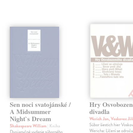
Sen noci svatojánské /
Hry Osvobozen
A Midsummer
divadla
Night`s Dream
Werich Jan, Voskovec Jiř
Súbor šiestich hier Vosko
Shakespeare William
| Kniha
Wericha: Líčení se odroču
Dvojjazyčné vydanie súborného