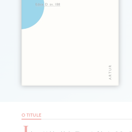
O TITULE
J