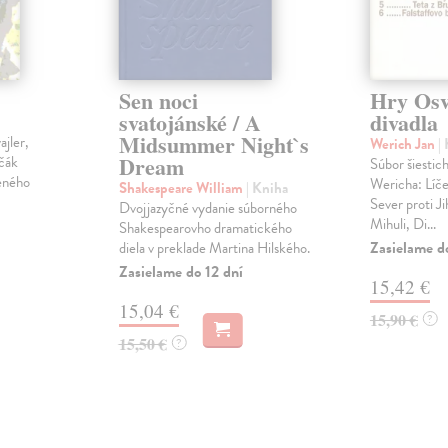
Sen noci
Hry Os
svatojánské / A
divadla
Midsummer Night`s
jler,
Werich Jan
|
Dream
čák
Súbor šiestic
ženého
Wericha: Líče
Shakespeare William
| Kniha
Sever proti Ji
Dvojjazyčné vydanie súborného
Mihuli, Di...
Shakespearovho dramatického
Zasielame d
diela v preklade Martina Hilského.
Zasielame do 12 dní
15,42 €
15,04 €
15,90 €
?
15,50 €
?