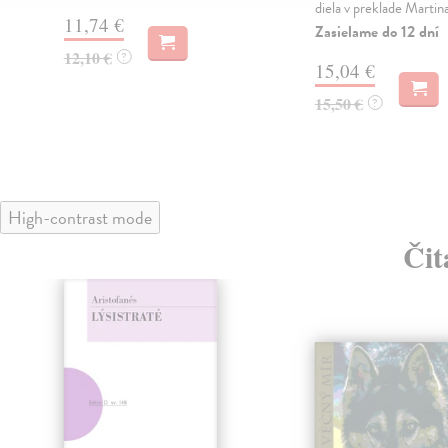
diela v preklade Martin
11,74 €
Zasielame do 12 dní
12,10 €
?
15,04 €
15,50 €
?
High-contrast mode
Čit