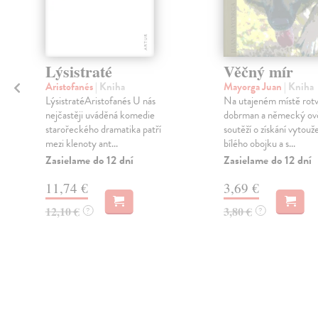
Lýsistraté
Věčný mír
Aristofanés
| Kniha
Mayorga Juan
| Kniha
LýsistratéAristofanés U nás
Na utajeném místě rotva
nejčastěji uváděná komedie
dobrman a německý ov
starořeckého dramatika patří
soutěží o získání vytou
mezi klenoty ant...
bílého obojku a s...
Zasielame do 12 dní
Zasielame do 12 dní
11,74 €
3,69 €
12,10 €
3,80 €
?
?