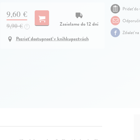
Pridať do 
9,60 €
Odporuči
Zasielame do 12 dní
9,90 €
?
Zdielať na
Pozrieť dostupnosť v kníhkupectvách