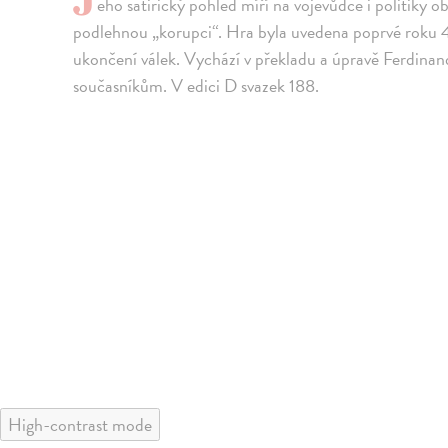
eho satirický pohled míří na vojevůdce i politiky o
podlehnou „korupci“. Hra byla uvedena poprvé roku 42
ukončení válek. Vychází v překladu a úpravě Ferdinanda
současníkům. V edici D svazek 188.
High-contrast mode