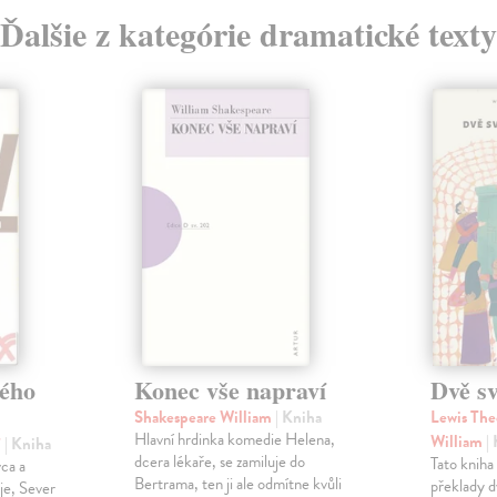
Ďalšie z kategórie dramatické texty
ého
Konec vše napraví
Dvě s
Shakespeare William
| Kniha
Lewis The
Hlavní hrdinka komedie Helena,
William
|
í
| Kniha
dcera lékaře, se zamiluje do
Tato kniha
vca a
Bertrama, ten ji ale odmítne kvůli
překlady d
je, Sever