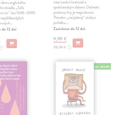
mezi osobní čestností a
 žánru anglického
společenským tlakem. Ústřední
ho divadla. „Tolik
postavou hry je majordomus
pro nic“ (asi 1598–1599)
Theodor, „neúplatný“ strážce
z nejoblíbenějších
pořádku,…
arových…
Zasielame do 12 dní
 do 12 dní
9,99 €
€
10,30 €
?
?
na sklade