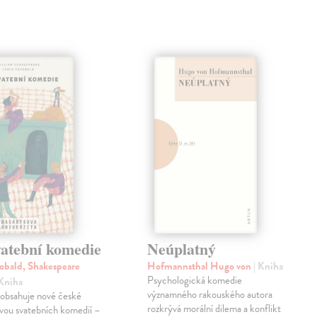
vatební komedie
Neúplatný
obald, Shakespeare
Hofmannsthal Hugo von
| Kniha
Psychologická komedie
 Kniha
významného rakouského autora
 obsahuje nové české
rozkrývá morální dilema a konflikt
vou svatebních komedií –