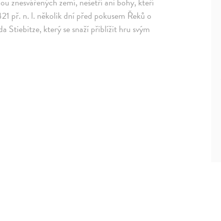
bou znesvářených zemí, nešetří ani bohy, kteří
1 př. n. l. několik dní před pokusem Řeků o
 Stiebitze, který se snaží přiblížit hru svým