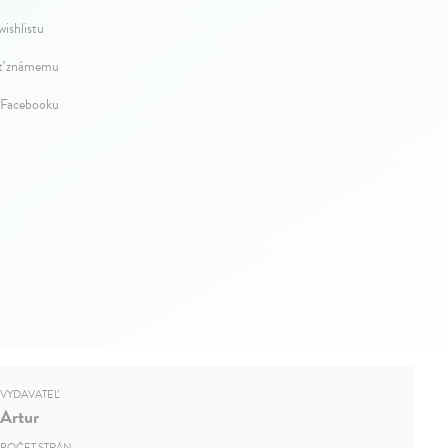
wishlistu
ť známemu
 Facebooku
VYDAVATEĽ
Artur
POČET STRÁN