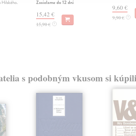
Zasielame do 12 dní
a Hilského.
9,60 €
15,42 €
9,90 €
?
15,90 €
?
atelia s podobným vkusom si kúpili