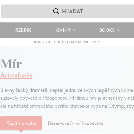
REBRÍK
KNIHY
BOOKS
KNIHY
-
BELETRIA
-
DRAMATICKÉ TEXTY
Mír
Aristofanés
Slavný řecký dramatik napsal jednu ze svých úspěšných komed
sužovaly obyvatele Peloponésu. Hrdinou hry je athénský vinař T
ale na hřbetě smrdutého obřího chrobáka vydá na Olymp, aby 
Kúpiť
na webe
Rezervovať v kníhkupectve