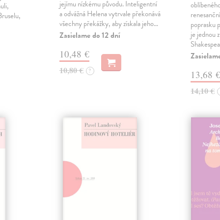
jejímu nízkému původu. Inteligentní
oblíbeného
uli,
a odvážná Helena vytrvale překonává
renesanční
Bruselu,
všechny překážky, aby získala jeho…
poprasku 
je jednou 
Zasielame do 12 dní
Shakespe
10,48 €
Zasielame
10,80 €
?
13,68 
14,10 €