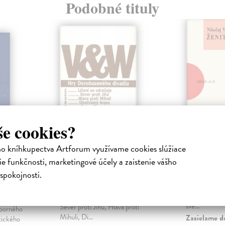
Podobné tituly
še cookies?
ho kníhkupectva Artforum využívame cookies slúžiace
Hry Osvobozeného
Ženitba
e funkčnosti, marketingové účely a zaistenie vášho
A
divadla
Gogol Nikolaj
spokojnosti.
ight`s
Slavná veseloh
Werich Jan
| Kniha
nepodařených
Súbor šiestich hier Voskovca a
o jednu nevěs
Wericha: Líčení se odročuje,
 Kniha
své...
Sever proti Jihu, Hlava proti
úborného
Mihuli, Di...
Zasielame d
tického