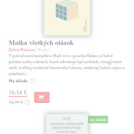
Matka všetkých otázok
Solnit Rebecca
| Kniha
V pokračovaní bestsellera Muži mi to vysvetlia Rebecca Solnit
ponúka úvahy o ženách, ktoré odmietajú byť umlčané, mizogýnnom
násilí, krehkej mužskosti literárneho kánonu, nedávnej histórii vtipov o
znásilnení…
Na sklade
?
16,14 €
16,99 €
?
na sklade