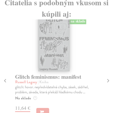
Čitatelia s podobným vkusom si
kúpili aj:
na sklade
Glitch feminismus: manifest
D
Russell Legacy
| Kniha
Ver
glitch: hovor. nepředvídatelná chyba, zásek, zádrhel,
Aut
problém, závada, která překáží hladkému chodu ...
mno
usp
Na sklade
?
Na
11,64 €
13