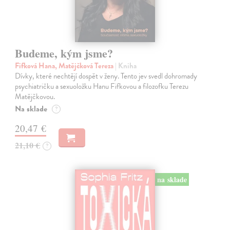
Budeme, kým jsme?
Fifková Hana, Matějčková Tereza
| Kniha
Dívky, které nechtějí dospět v ženy. Tento jev svedl dohromady
psychiatričku a sexuoložku Hanu Fifkovou a filozofku Terezu
Matějčkovou.
Na sklade
?
20,47 €
21,10 €
?
na sklade