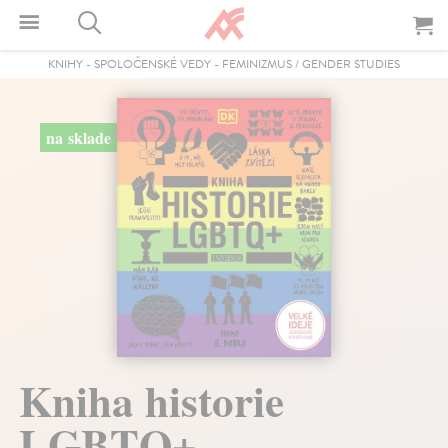
KNIHY
-
SPOLOČENSKÉ VEDY
-
FEMINIZMUS / GENDER STUDIES
na sklade
Kniha historie
LGBTQ+