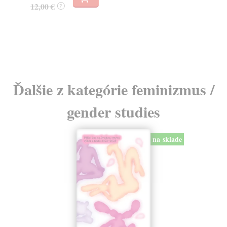
12,00 €
?
13
Ďalšie z kategórie feminizmus /
gender studies
na sklade