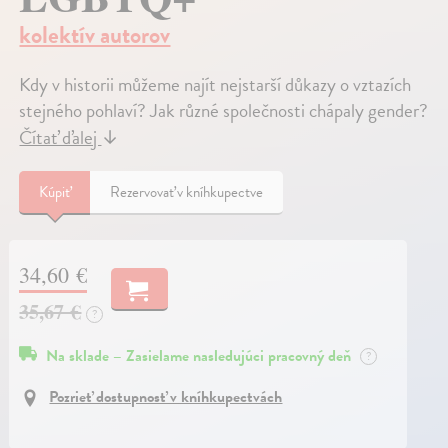
kolektív autorov
Kdy v historii můžeme najít nejstarší důkazy o vztazích
stejného pohlaví? Jak různé společnosti chápaly gender?
Čítať ďalej
↓
Kúpiť
Rezervovať v kníhkupectve
34,60 €
35,67 €
?
Na sklade – Zasielame nasledujúci pracovný deň
?
Pozrieť dostupnosť v kníhkupectvách