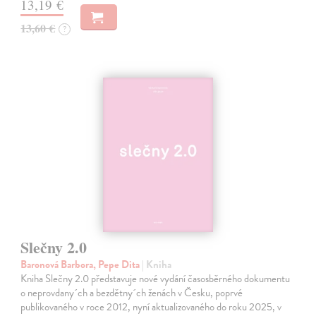
13,19 €
13,60 €
?
Slečny 2.0
Baronová Barbora, Pepe Dita
| Kniha
Kniha Slečny 2.0 představuje nové vydání časosběrného dokumentu
o neprovdany´ch a bezdětny´ch ženách v Česku, poprvé
publikovaného v roce 2012, nyní aktualizovaného do roku 2025, v