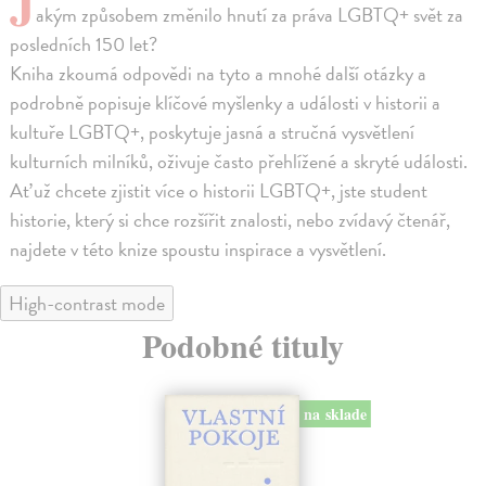
J
akým způsobem změnilo hnutí za práva LGBTQ+ svět za
posledních 150 let?
Kniha zkoumá odpovědi na tyto a mnohé další otázky a
podrobně popisuje klíčové myšlenky a události v historii a
kultuře LGBTQ+, poskytuje jasná a stručná vysvětlení
kulturních milníků, oživuje často přehlížené a skryté události.
Ať už chcete zjistit více o historii LGBTQ+, jste student
historie, který si chce rozšířit znalosti, nebo zvídavý čtenář,
najdete v této knize spoustu inspirace a vysvětlení.
High-contrast mode
Podobné tituly
na sklade