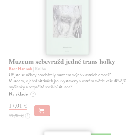
Muzeum sebevražd jedné trans holky
Baer Hannah
| Kniha
Už jste se někdy procházely muzeem svých vlastních emocí?
Muzeem, v jehož vitrínách jsou vystaveny v ostrém světle vaše dřívější
myšlenky a rozpačité sociální situace?
Na sklade
?
17,01 €
17,90 €
?