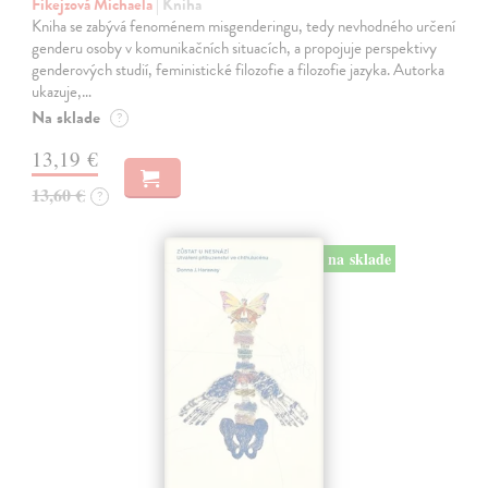
Fikejzová Michaela
| Kniha
Kniha se zabývá fenoménem misgenderingu, tedy nevhodného určení
genderu osoby v komunikačních situacích, a propojuje perspektivy
genderových studií, feministické filozofie a filozofie jazyka. Autorka
ukazuje,…
Na sklade
?
13,19 €
13,60 €
?
na sklade