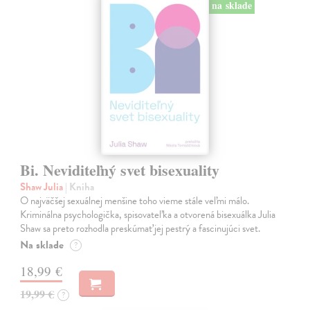
na sklade
Bi. Neviditeľný svet bisexuality
Shaw Julia
| Kniha
O najväčšej sexuálnej menšine toho vieme stále veľmi málo.
Kriminálna psychologička, spisovateľka a otvorená bisexuálka Julia
Shaw sa preto rozhodla preskúmať jej pestrý a fascinujúci svet.
Na sklade
?
18,99 €
19,99 €
?