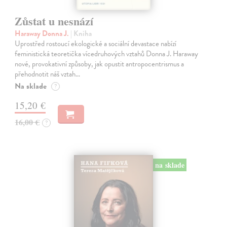
Zůstat u nesnází
Haraway Donna J.
| Kniha
Uprostřed rostoucí ekologické a sociální devastace nabízí
feministická teoretička vícedruhových vztahů Donna J. Haraway
nové, provokativní způsoby, jak opustit antropocentrismus a
přehodnotit náš vztah…
Na sklade
?
15,20 €
16,00 €
?
na sklade