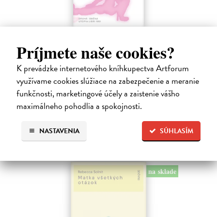
Přišel čas na Druhou: směnu
Príjmete naše cookies?
kolektív autorov
| Kniha
Nezávislý feministický magazín Druhá : směna přináší čtenářstvu
K prevádzke internetového kníhkupectva Artforum
sebrané texty z prvních třech let svého fungování. V jednadvaceti
vybraných esejích, devíti básních a desítkách doprovodných ilustrací
využívame cookies slúžiace na zabezpečenie a meranie
kniha…
funkčnosti, marketingové účely a zaistenie vášho
Na sklade
?
maximálneho pohodlia a spokojnosti.
13,30 €
NASTAVENIA
SÚHLASÍM
14,00 €
?
na sklade