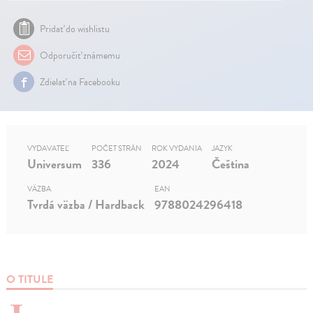
Pridať do wishlistu
Odporučiť známemu
Zdielať na Facebooku
VYDAVATEĽ
POČET STRÁN
ROK VYDANIA
JAZYK
Universum
336
2024
Čeština
VÄZBA
EAN
Tvrdá väzba / Hardback
9788024296418
O TITULE