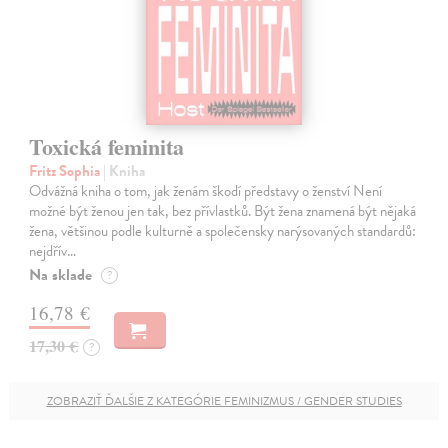
Toxická feminita
Fritz Sophia
| Kniha
Odvážná kniha o tom, jak ženám škodí představy o ženství Není
možné být ženou jen tak, bez přívlastků. Být žena znamená být nějaká
žena, většinou podle kulturně a společensky narýsovaných standardů:
nejdřív…
Na sklade
?
16,78 €
17,30 €
?
ZOBRAZIŤ ĎALŠIE Z KATEGÓRIE FEMINIZMUS / GENDER STUDIES