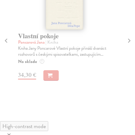
Vlastní pokoje
P
Poncarová Jana
| Kniha
kol
Kniha Jany Poncarové Vlastní pokoje přináší dvanáct
Nez
rozhovorů s českými spisovatelkami, zastupujícím...
čte
Na sklade
Na
?
13
34,30 €
14
High-contrast mode