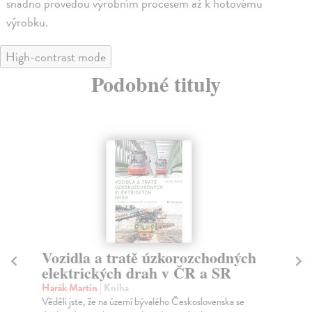
snadno provedou výrobním procesem až k hotovému
výrobku.
High-contrast mode
Podobné tituly
Vozidla a tratě úzkorozchodných
K
elektrických drah v ČR a SR
Re
Pop
Harák Martin
| Kniha
ker
Věděli jste, že na území bývalého Československa se