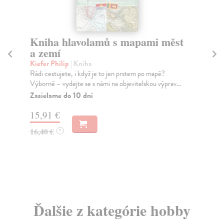
Kniha hlavolamů s mapami měst
K
a zemí
Re
Pop
Kiefer Philip
| Kniha
ker
Rádi cestujete, i když je to jen prstem po mapě?
Výborně – vydejte se s námi na objevitelskou výprav...
Za
Zasielame do 10 dní
19
15,91 €
20
16,40 €
?
Ďalšie z kategórie hobby