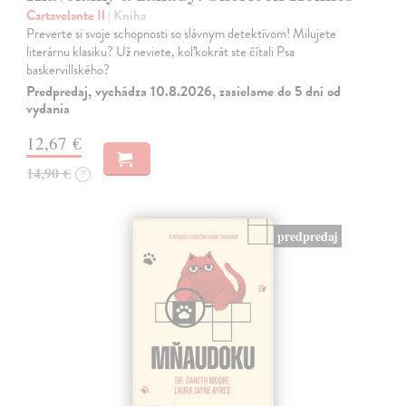
Cartavolante Il
| Kniha
Preverte si svoje schopnosti so slávnym detektívom! Milujete
literárnu klasiku? Už neviete, koľkokrát ste čítali Psa
baskervillského?
Predpredaj, vychádza 10.8.2026, zasielame do 5 dní od
vydania
12,67 €
14,90 €
?
predpredaj