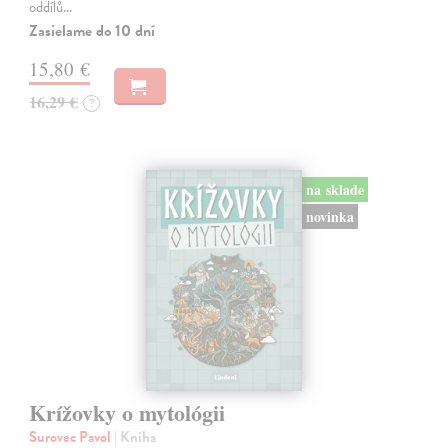
oddílů…
Zasielame do 10 dní
15,80 €
16,29 €
?
na sklade
novinka
Krížovky o mytológii
Surovec Pavol
| Kniha