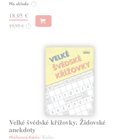
Na sklade
?
18,95 €
19,95 €
?
Velké švédské křížovky. Židovské
anekdoty
Müllerová Adéla
| Kniha