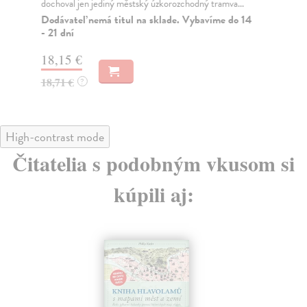
dochoval jen jediný městský úzkorozchodný tramva...
Za
Dodávateľ nemá titul na sklade. Vybavíme do 14
19
- 21 dní
20
18,15 €
18,71 €
?
High-contrast mode
Čitatelia s podobným vkusom si
kúpili aj: