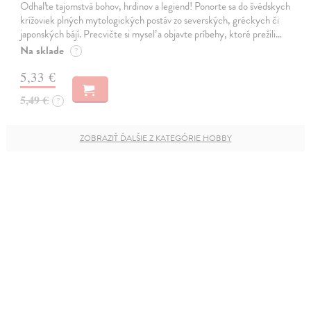
Odhaľte tajomstvá bohov, hrdinov a legiend! Ponorte sa do švédskych
krížoviek plných mytologických postáv zo severských, gréckych či
japonských bájí. Precvičte si myseľ a objavte príbehy, ktoré prežili…
Na sklade
?
5,33 €
5,49 €
?
ZOBRAZIŤ ĎALŠIE Z KATEGÓRIE HOBBY