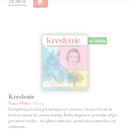
28,90 €
na sklade
Kreslenie
Foster Walter
| Kniha
Kompletná príručka pre začínajúcich umelcov, ktorá ich krok za
krokom zasvätí do umenia kresby. Kniha záujemcov prevedie celým
procesom tvorby - od výberu nástrojov, pomôcok a materiálov cez
zvládnutie…