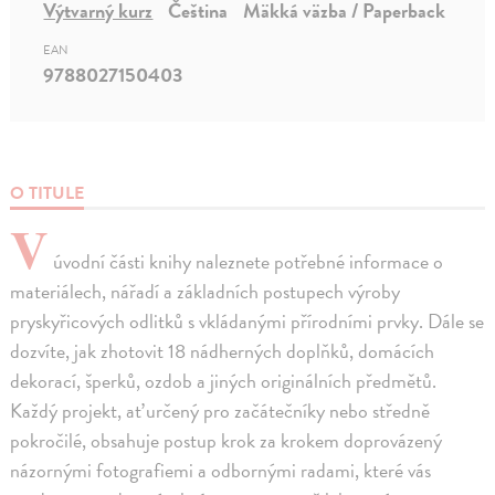
Výtvarný kurz
Čeština
Mäkká väzba / Paperback
EAN
9788027150403
O TITULE
V
úvodní části knihy naleznete potřebné informace o
materiálech, nářadí a základních postupech výroby
pryskyřicových odlitků s vkládanými přírodními prvky. Dále se
dozvíte, jak zhotovit 18 nádherných doplňků, domácích
dekorací, šperků, ozdob a jiných originálních předmětů.
Každý projekt, ať určený pro začátečníky nebo středně
pokročilé, obsahuje postup krok za krokem doprovázený
názornými fotografiemi a odbornými radami, které vás