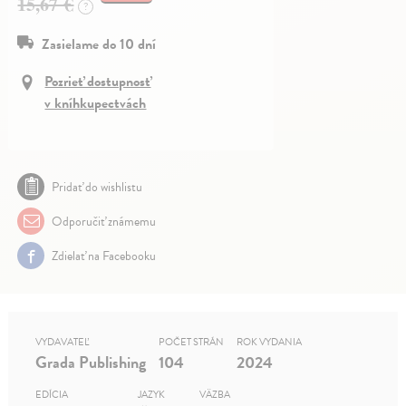
15,67 €
?
Zasielame do 10 dní
Pozrieť dostupnosť
v kníhkupectvách
Pridať do wishlistu
Odporučiť známemu
Zdielať na Facebooku
VYDAVATEĽ
POČET STRÁN
ROK VYDANIA
Grada Publishing
104
2024
EDÍCIA
JAZYK
VÄZBA