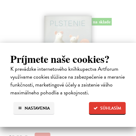
na sklade
Príjmete naše cookies?
K prevádzke internetového kníhkupectva Artforum
využívame cookies slúžiace na zabezpečenie a meranie
Plstenie. Návody na celý rok
funkčnosti, marketingové účely a zaistenie vášho
maximálneho pohodlia a spokojnosti.
Masárová Marína
| Kniha
Ponorte sa do sveta vlny a vlastnoručne vyrobených plstených
vecičiek. Kniha obsahuje informácie o druhoch vlny a potrebných
NASTAVENIA
SÚHLASÍM
pomôckach, taktiež podrobne popisuje základné techniky suchého
plstenia.
Na sklade
?