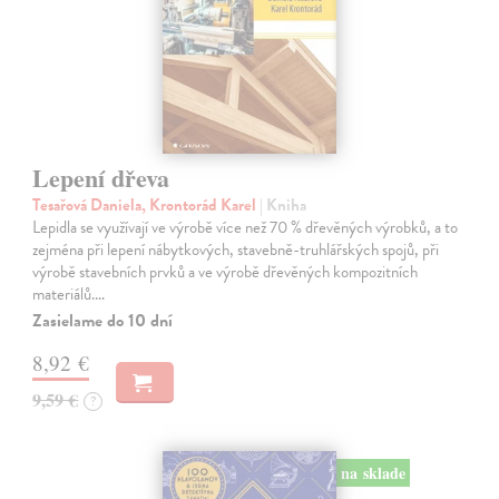
Lepení dřeva
Tesařová Daniela, Krontorád Karel
| Kniha
Lepidla se využívají ve výrobě více než 70 % dřevěných výrobků, a to
zejména při lepení nábytkových, stavebně-truhlářských spojů, při
výrobě stavebních prvků a ve výrobě dřevěných kompozitních
materiálů.…
Zasielame do 10 dní
8,92 €
9,59 €
?
na sklade