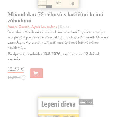
Mňaudoku: 75 rébusů s kočičími krimi
záhadami
Moore Gareth, Ayres Laura Jane
| Kniha
Mňaudoku 75 rébusů s kočičími krimi záhadami Zbystřete smysly a
zapojte důvtip – čeká vás 75 zapeklitých zlo(či)činů! Gareth Moore a
Laura Jayne Ayresová, kteří patří mezi špičkové britské tvůrce
hlavolamů,…
Predpredaj, vychádza 13.8.2026, zasielame do 12 dní od
vydania
12,59 €
13,99 €
?
novinka