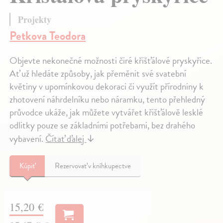
Projekty
Petkova Teodora
Objevte nekonečné možnosti čiré křišťálové pryskyřice.
Ať už hledáte způsoby, jak přeměnit své svatební
květiny v upomínkovou dekoraci či využít přírodniny k
zhotovení náhrdelníku nebo náramku, tento přehledný
průvodce ukáže, jak můžete vytvářet křišťálově lesklé
odlitky pouze se základními potřebami, bez drahého
vybavení.
Čítať ďalej
↓
Kúpiť
Rezervovať v kníhkupectve
15,20 €