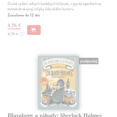
Druhé vydání velkých švédských křížovek, v jejichž tajenkách se
tentokrát skrývají střípky židovského humoru.
Zasielame do 12 dní
4,56 €
4,70 €
?
predpredaj
Hlavolamy a záhady: Sherlock Holmes