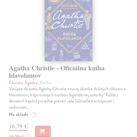
Agatha Christie - Oficiálna kniha
hlavolamov
Christie Agatha
| Kniha
Vstúpte do sveta Agathy Christie v novej zbierke zložitých rébusov a
hlavolamov, inšpirovaných tvorbou legendárnej autorky! Každá z
deviatich kapitol poriadne preverí vaše lúštiteľské schopnosti i
vedomosti…
Na sklade
?
16,39 €
16,90 €
?