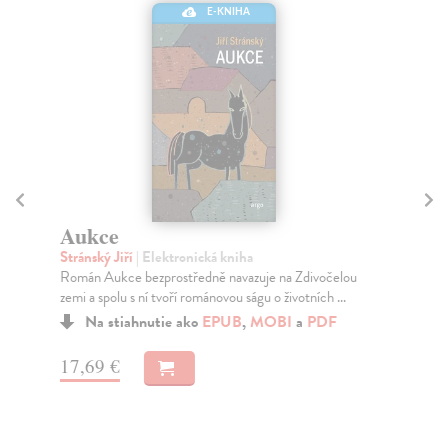
E-KNIHA
Černý kos
S
Klečka Jiří
| Elektronická kniha
Špi
Zmizelé děti, dávné zločiny a temný případ, který ještě
V l
neskončil. Rok 2023.
vys
Na stiahnutie ako
EPUB
,
MOBI
a
PDF
16,69 €
16