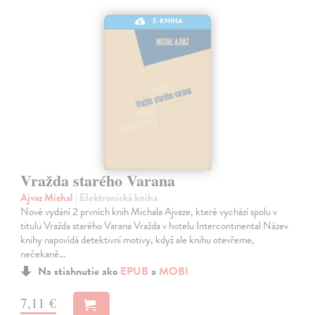
E-KNIHA
Vražda starého Varana
Ajvaz Michal
| Elektronická kniha
Nové vydání 2 prvních knih Michala Ajvaze, které vychází spolu v
titulu Vražda starého Varana Vražda v hotelu Intercontinental Název
knihy napovídá detektivní motivy, když ale knihu otevřeme,
nečekaně…
Na stiahnutie ako
EPUB
a
MOBI
7,11 €