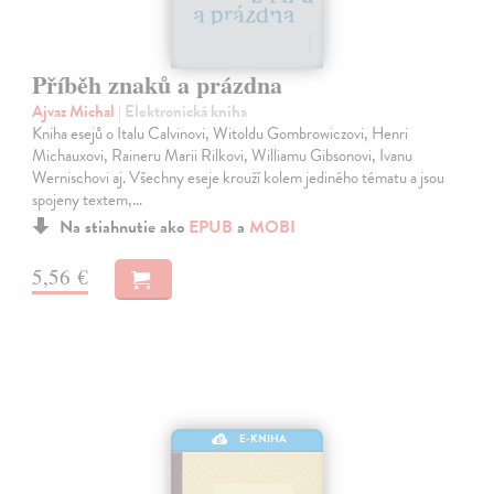
Příběh znaků a prázdna
Ajvaz Michal
| Elektronická kniha
Kniha esejů o Italu Calvinovi, Witoldu Gombrowiczovi, Henri
Michauxovi, Raineru Marii Rilkovi, Williamu Gibsonovi, Ivanu
Wernischovi aj. Všechny eseje krouží kolem jediného tématu a jsou
spojeny textem,…
Na stiahnutie ako
EPUB
a
MOBI
5,56 €
E-KNIHA