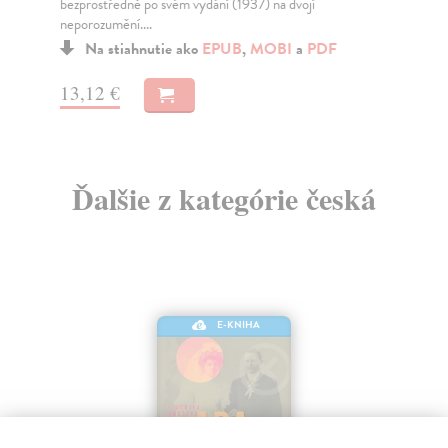
 (1937) na dvojí
zemi a spolu s ní tvoří románovou ságu o život
Na stiahnutie ako
EPUB
,
MOBI
UB
,
MOBI
a
PDF
17,69 €
Ďalšie z kategórie česká
E-KNIHA