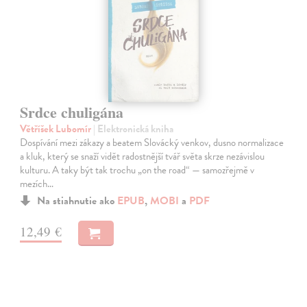
Srdce chuligána
Větříšek Lubomír
| Elektronická kniha
Dospívání mezi zákazy a beatem Slovácký venkov, dusno normalizace
a kluk, který se snaží vidět radostnější tvář světa skrze nezávislou
kulturu. A taky být tak trochu „on the road“ — samozřejmě v
mezích…
Na stiahnutie ako
EPUB
,
MOBI
a
PDF
12,49 €