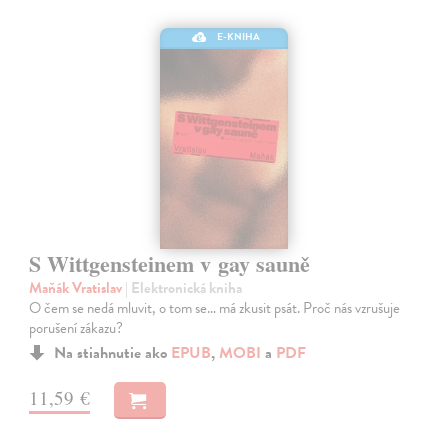
E-KNIHA
S Wittgensteinem v gay sauně
Maňák Vratislav
| Elektronická kniha
O čem se nedá mluvit, o tom se… má zkusit psát. Proč nás vzrušuje
porušení zákazu?
Na stiahnutie ako
EPUB
,
MOBI
a
PDF
11,59 €