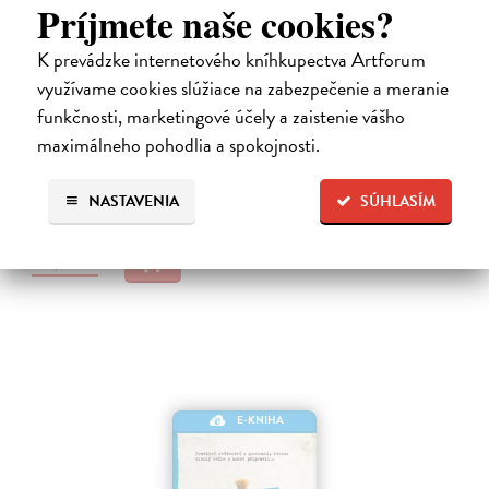
Príjmete naše cookies?
K prevádzke internetového kníhkupectva Artforum
využívame cookies slúžiace na zabezpečenie a meranie
Ada
funkčnosti, marketingové účely a zaistenie vášho
Jonášová Veronika
| Elektronická kniha
maximálneho pohodlia a spokojnosti.
Anastázie je mladá novinářka, momentálně ne zrovna šťastná. Opustil
ji partner, v práci se ztrapnila.
NASTAVENIA
SÚHLASÍM
Na stiahnutie ako
EPUB
,
MOBI
a
PDF
10,84 €
E-KNIHA