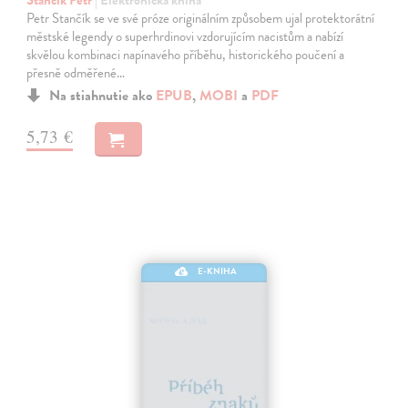
Stančík Petr
| Elektronická kniha
Petr Stančík se ve své próze originálním způsobem ujal protektorátní
městské legendy o superhrdinovi vzdorujícím nacistům a nabízí
skvělou kombinaci napínavého příběhu, historického poučení a
přesně odměřené…
Na stiahnutie ako
EPUB
,
MOBI
a
PDF
5,73 €
E-KNIHA