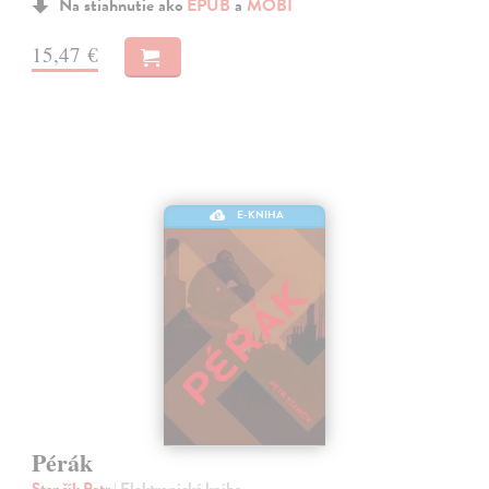
Na stiahnutie ako
EPUB
a
MOBI
15,47 €
E-KNIHA
Pérák