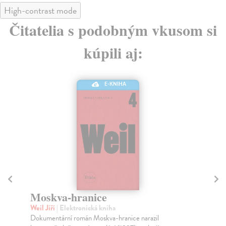
High-contrast mode
Čitatelia s podobným vkusom si
kúpili aj:
E-KNIHA
NIHA
Aukce
a
Stránský Jiří
| Elektronická kniha
hranice narazil
Román Aukce bezprostředně navazuje na Z