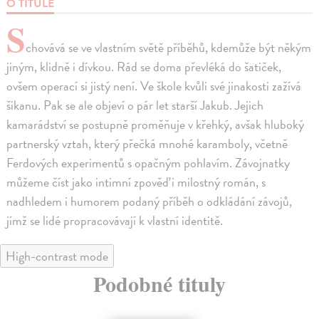
O TITULE
S
chovává se ve vlastním světě příběhů, kdemůže být někým
jiným, klidně i dívkou. Rád se doma převléká do šatiček,
ovšem operací si jistý není. Ve škole kvůli své jinakosti zažívá
šikanu. Pak se ale objeví o pár let starší Jakub. Jejich
kamarádství se postupně proměňuje v křehký, avšak hluboký
partnerský vztah, který přečká mnohé karamboly, včetně
Ferdových experimentů s opačným pohlavím. Závojnatky
můžeme číst jako intimní zpověď i milostný román, s
nadhledem i humorem podaný příběh o odkládání závojů,
jímž se lidé propracovávají k vlastní identitě.
High-contrast mode
Podobné tituly