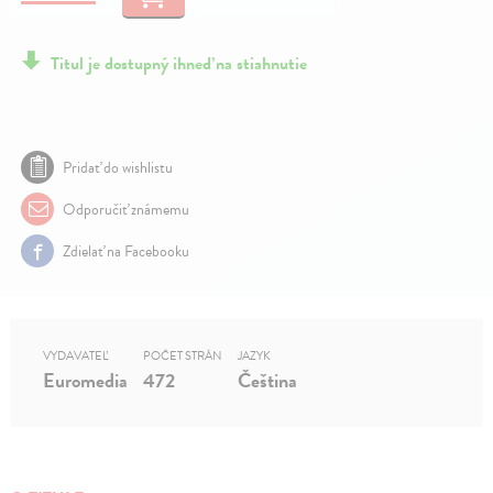
Titul je dostupný ihneď na stiahnutie
Pridať do wishlistu
Odporučiť známemu
Zdielať na Facebooku
VYDAVATEĽ
POČET STRÁN
JAZYK
Euromedia
472
Čeština