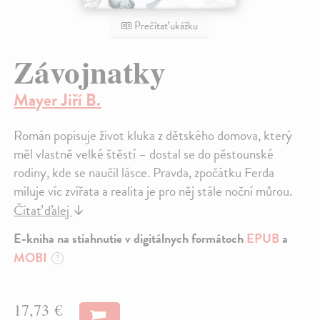
Prečítať ukážku
Závojnatky
Mayer Jiří B.
Román popisuje život kluka z dětského domova, který
měl vlastně velké štěstí – dostal se do pěstounské
rodiny, kde se naučil lásce. Pravda, zpočátku Ferda
miluje víc zvířata a realita je pro něj stále noční můrou.
Čítať ďalej
↓
E-kniha na stiahnutie v digitálnych formátoch
EPUB
a
MOBI
?
17,73 €