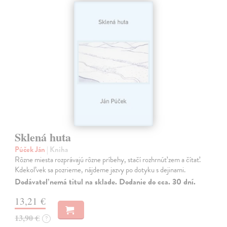
Sklená huta
Púček Ján
| Kniha
Rôzne miesta rozprávajú rôzne príbehy, stačí rozhrnúť zem a čítať.
Kdekoľvek sa pozrieme, nájdeme jazvy po dotyku s dejinami.
Dodávateľ nemá titul na sklade. Dodanie do cca. 30 dní.
13,21 €
13,90 €
?