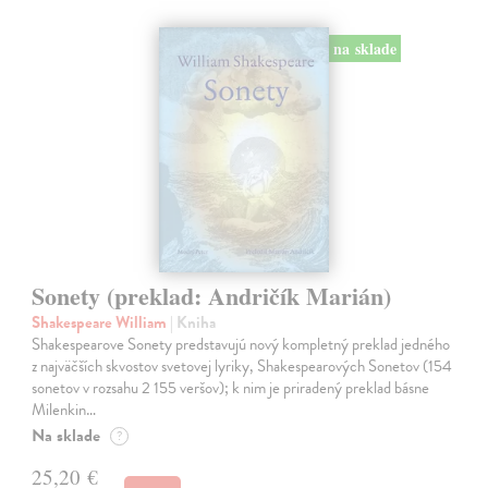
na sklade
Sonety (preklad: Andričík Marián)
Shakespeare William
| Kniha
Shakespearove Sonety predstavujú nový kompletný preklad jedného
z najväčších skvostov svetovej lyriky, Shakespearových Sonetov (154
sonetov v rozsahu 2 155 veršov); k nim je priradený preklad básne
Milenkin…
Na sklade
?
25,20 €