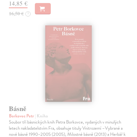
14,85 €
16,50 €
?
Básně
Borkovec Petr
| Kniha
Soubor tří básnických knih Petra Borkovce, vydaných v minulých
letech nakladatelstvím Fra, obsahuje tituly Vnitrozemí –Vybrané a
nové básně 1990–2005 (2005), Milostné básně (2013) a Herbář k