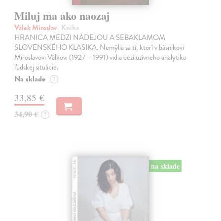
Miluj ma ako naozaj
Válek Miroslav
| Kniha
HRANICA MEDZI NÁDEJOU A SEBAKLAMOM
SLOVENSKÉHO KLASIKA. Nemýlia sa tí, ktorí v básnikovi
Miroslavovi Válkovi (1927 – 1991) vidia deziluzívneho analytika
ľudskej situácie.
Na sklade
?
33,85 €
34,90 €
?
na sklade