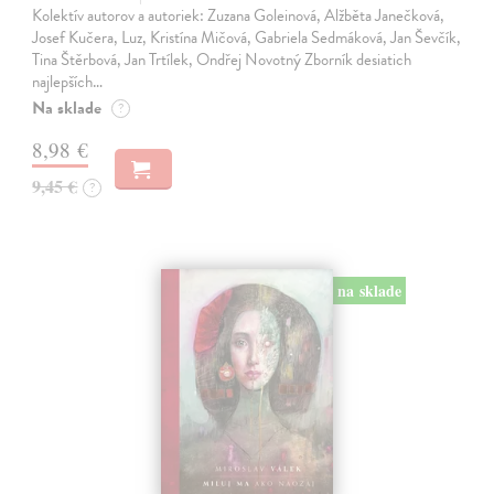
Kolektív autorov a autoriek: Zuzana Goleinová, Alžběta Janečková,
Josef Kučera, Luz, Kristína Mičová, Gabriela Sedmáková, Jan Ševčík,
Tina Štěrbová, Jan Trtílek, Ondřej Novotný Zborník desiatich
najlepších…
Na sklade
?
8,98 €
9,45 €
?
na sklade