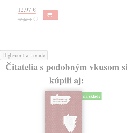
Na sklade
?
20
21,50 €
High-contrast mode
Čitatelia s podobným vkusom si
kúpili aj:
na sklade