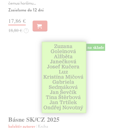
čemusi horšímu…
Zasielame do 12 dní
17,86 €
18,80 €
?
na sklade
Básne SK/CZ 2025
kolektív autorov
| Kniha