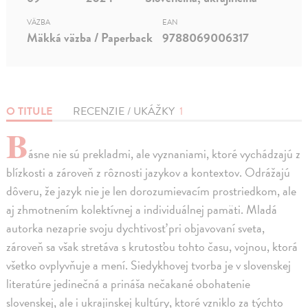
VÄZBA
EAN
Mäkká väzba / Paperback
9788069006317
O TITULE
RECENZIE / UKÁŽKY
1
B
ásne nie sú prekladmi, ale vyznaniami, ktoré vychádzajú z
blízkosti a zároveň z rôznosti jazykov a kontextov. Odrážajú
dôveru, že jazyk nie je len dorozumievacím prostriedkom, ale
aj zhmotnením kolektívnej a individuálnej pamäti. Mladá
autorka nezaprie svoju dychtivosť pri objavovaní sveta,
zároveň sa však stretáva s krutosťou tohto času, vojnou, ktorá
všetko ovplyvňuje a mení. Siedykhovej tvorba je v slovenskej
literatúre jedinečná a prináša nečakané obohatenie
slovenskej, ale i ukrajinskej kultúry, ktoré vzniklo za týchto