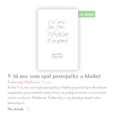
na sklade
V tú noc som spal postojačky a hladný
Švábenský Waldemar
| Kniha
Kniha V tú noc som spal postojačky a hladný je poetickým denníkom
nespavého pozorovateľa sveta, ktorý sa prebíja životom s otvorenými
očami a srdcom. Waldemar Švábenský v nej destiluje desať rokov
básnických…
Na sklade
?