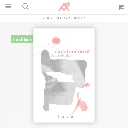
KNIHY
-
BELETRIA
-
POÉZIA
na sklade