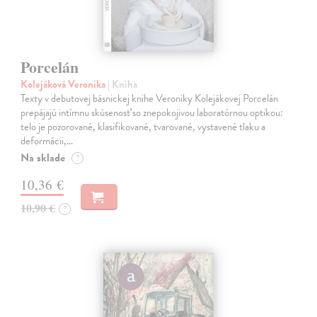
Porcelán
Kolejáková Veronika
| Kniha
Texty v debutovej básnickej knihe Veroniky Kolejákovej Porcelán
prepájajú intímnu skúsenosť so znepokojivou laboratórnou optikou:
telo je pozorované, klasifikované, tvarované, vystavené tlaku a
deformácii,…
Na sklade
?
10,36 €
10,90 €
?