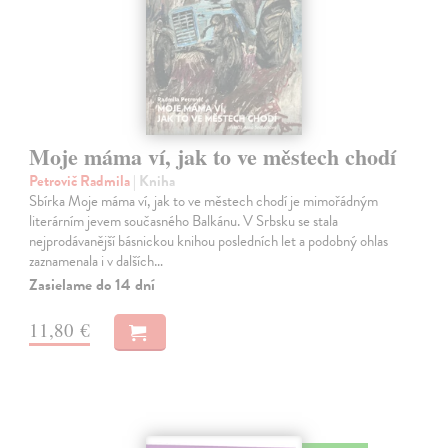
Moje máma ví, jak to ve městech chodí
Petrovič Radmila
| Kniha
Sbírka Moje máma ví, jak to ve městech chodí je mimořádným
literárním jevem současného Balkánu. V Srbsku se stala
nejprodávanější básnickou knihou posledních let a podobný ohlas
zaznamenala i v dalších…
Zasielame do 14 dní
11,80 €