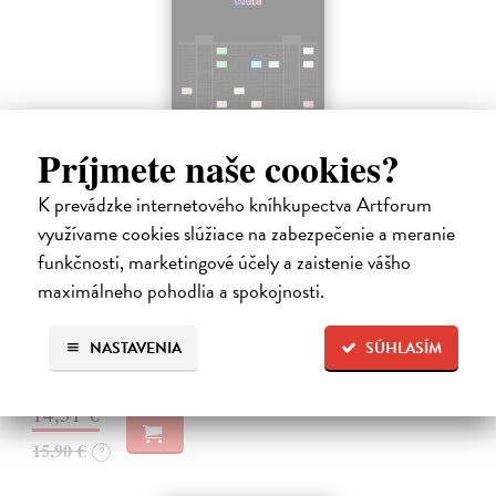
Príjmete naše cookies?
K prevádzke internetového kníhkupectva Artforum
Záznam o vzniku zvláštneho sveta
využívame cookies slúžiace na zabezpečenie a meranie
Ábelová Mirka
| Kniha
funkčnosti, marketingové účely a zaistenie vášho
Po úspešných a vypredaných básnických zbierkach Striptíz, Na!,
maximálneho pohodlia a spokojnosti.
Básničky pre domáce paničky, Večný pocit nedele a Dom, vydáva
slovenská poetka Mirka Ábelová novú básnickú zbierku. Záznam o
vzniku zvláštneho…
NASTAVENIA
SÚHLASÍM
Na sklade
?
14,31 €
15,90 €
?