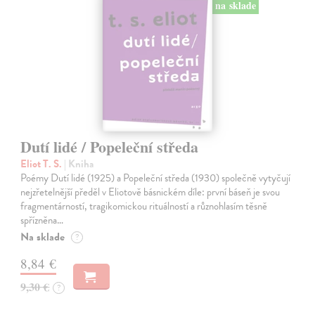
na sklade
Dutí lidé / Popeleční středa
Eliot T. S.
| Kniha
Poémy Dutí lidé (1925) a Popeleční středa (1930) společně vytyčují
nejzřetelnější předěl v Eliotově básnickém díle: první báseň je svou
fragmentárností, tragikomickou rituálností a různohlasím těsně
spřízněna…
Na sklade
?
8,84 €
9,30 €
?