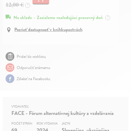
12,00 €
?
Na sklade – Zasielame nasledujúci pracovný deň
?
Pozrieť dostupnosť v kníhkupectvách
Pridať do wishlistu
Odporučiť známemu
Zdielať na Facebooku
VYDAVATEĽ
FACE - Fórum alternatívnej kultúry a vzdelávania
POČET STRÁN
ROK VYDANIA
JAZYK
69
2024
Slovenčina, ukrajinčina