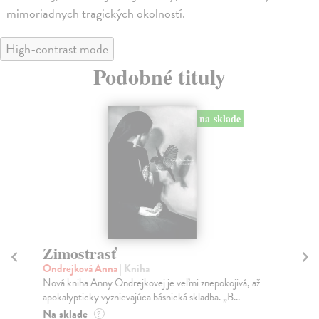
mimoriadnych tragických okolností.
High-contrast mode
Podobné tituly
na sklade
Burevisnyk
St
Burdejnyj Serhij Ivanovič
| Kniha
kol
Debutová básnická zbierka mladého ukrajinského
Zbi
autora Serhiia Burdieineho. Prostredníctvom symbolu
slo
b...
Na