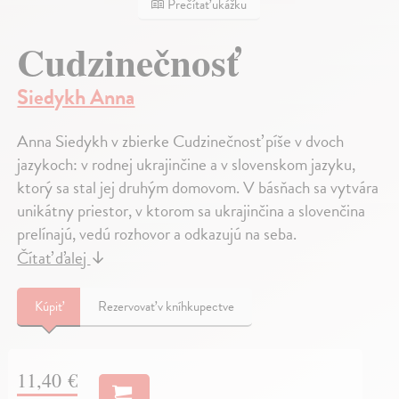
Prečítať ukážku
Cudzinečnosť
Siedykh Anna
Anna Siedykh v zbierke Cudzinečnosť píše v dvoch
jazykoch: v rodnej ukrajinčine a v slovenskom jazyku,
ktorý sa stal jej druhým domovom. V básňach sa vytvára
unikátny priestor, v ktorom sa ukrajinčina a slovenčina
prelínajú, vedú rozhovor a odkazujú na seba.
Čítať ďalej
↓
Kúpiť
Rezervovať v kníhkupectve
11,40 €