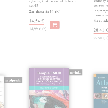
poznatky o
vytáčíte, kdykoliv vás někde trochu
environme
zabolí?
prispievaj
Zasielame do 14 dní
možnostia
14,54 €
Na sklad
14,99 €
?
28,41 
29,90 €
novinka
predpredaj