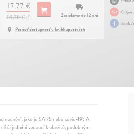
Pridať d
17,77 €
Odporu
Zasielame do 12 dní
18,70 €
?
Zdielať
Pozrieť dostupnosť v kníhkupectvách
 onemocnění, jako je SARS nebo covid-19? A
ásilí či jednání vedoucí k obezitě, podobným