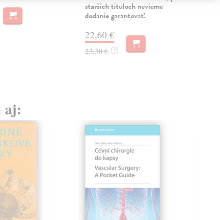
starších tituloch nevieme
27,
dodanie garantovať.
22,60 €
23,30 €
?
 aj: