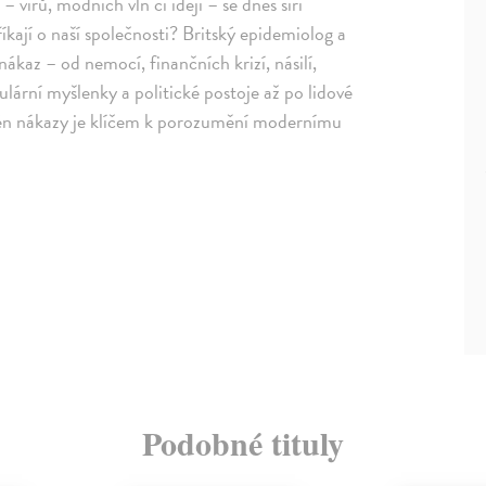
virů, módních vln či idejí – se dnes šíří
říkají o naší společnosti? Britský epidemiolog a
az – od nemocí, finančních krizí, násilí,
lární myšlenky a politické postoje až po lidové
mén nákazy je klíčem k porozumění modernímu
Podobné tituly