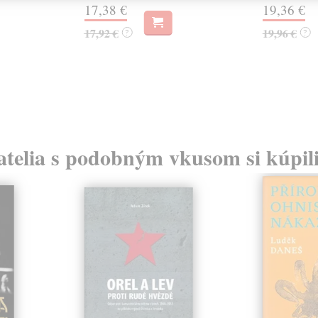
17,38 €
19,36 €
17,92 €
19,96 €
?
?
atelia s podobným vkusom si kúpili