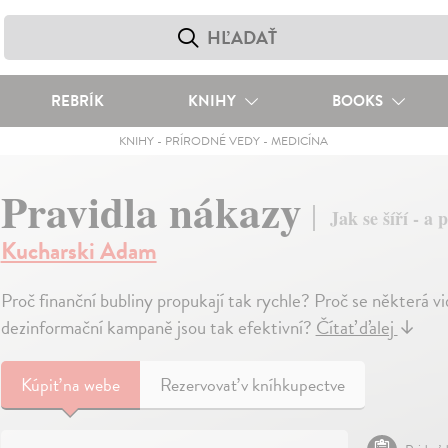
REBRÍK
KNIHY
BOOKS
KNIHY
-
PRÍRODNÉ VEDY
-
MEDICÍNA
Pravidla nákazy
Jak se šíří - a 
Kucharski Adam
Proč finanční bubliny propukají tak rychle? Proč se některá vi
dezinformační kampaně jsou tak efektivní?
Čítať ďalej
↓
Kúpiť
na webe
Rezervovať v kníhkupectve