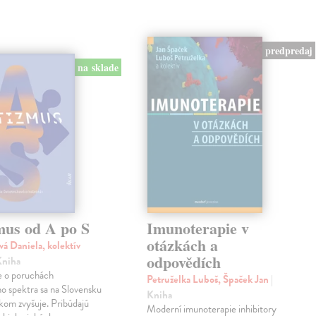
predpredaj
na sklade
mus od A po S
Imunoterapie v
otázkách a
vá Daniela, kolektív
odpovědích
Kniha
 o poruchách
Petruželka Luboš, Špaček Jan
|
ho spektra sa na Slovensku
Kniha
kom zvyšuje. Pribúdajú
Moderní imunoterapie inhibitory