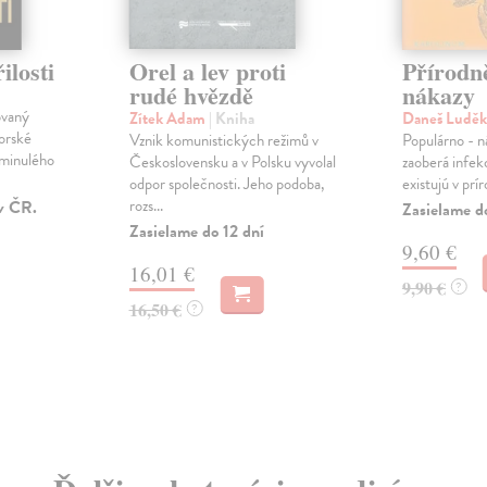
ilosti
Orel a lev proti
Přírodn
rudé hvězdě
nákazy
ovaný
Zítek Adam
| Kniha
Daneš Ludě
orské
Vznik komunistických režimů v
Populárno - n
 minulého
Československu a v Polsku vyvolal
zaoberá infek
odpor společnosti. Jeho podoba,
existujú v prír
rozs...
v ČR.
Zasielame d
Zasielame do 12 dní
9,60 €
16,01 €
9,90 €
?
16,50 €
?