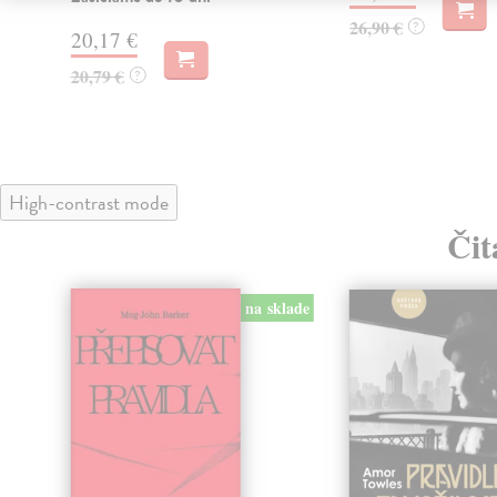
26,90 €
?
20,17 €
20,79 €
?
High-contrast mode
Čit
na sklade