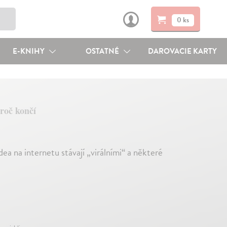
0 ks
E-KNIHY
OSTATNÉ
DAROVACIE KARTY
proč končí
dea na internetu stávají „virálními“ a některé