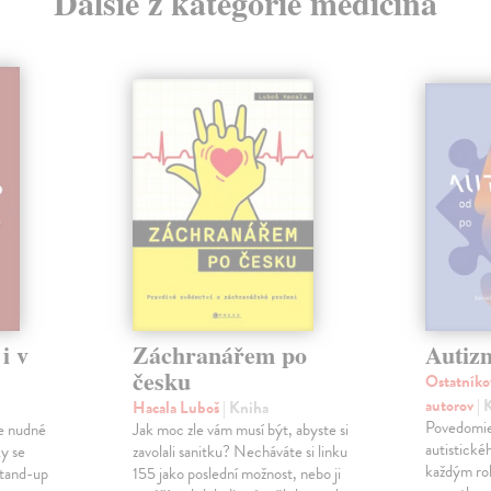
Ďalšie z kategórie medicína
i v
Záchranářem po
Autiz
česku
Ostatníko
autorov
| 
Hacala Luboš
| Kniha
Povedomie
 je nudné
Jak moc zle vám musí být, abyste si
autistické
ky se
zavolali sanitku? Necháváte si linku
každým ro
stand-up
155 jako poslední možnost, nebo ji