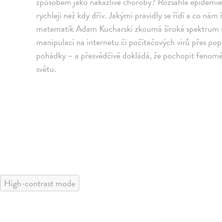
způsobem jako nakažlivé choroby? Rozsáhlé epidemie – 
rychleji než kdy dřív. Jakými pravidly se řídí a co nám 
matematik Adam Kucharski zkoumá široké spektrum nák
manipulací na internetu či počítačových virů přes popu
pohádky – a přesvědčivě dokládá, že pochopit feno
světu.
High-contrast mode