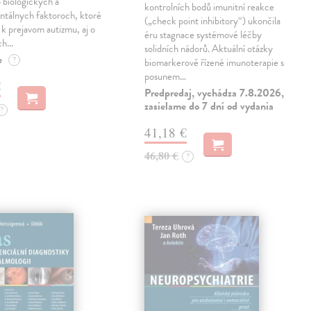
 biologických a
kontrolních bodů imunitní reakce
ntálnych faktoroch, ktoré
(„check point inhibitory“) ukončila
ú k prejavom autizmu, aj o
éru stagnace systémové léčby
ch…
solidních nádorů. Aktuální otázky
e
?
biomarkerově řízené imunoterapie s
posunem…
€
Predpredaj, vychádza 7.8.2026,
zasielame do 7 dní od vydania
?
41,18 €
46,80 €
?