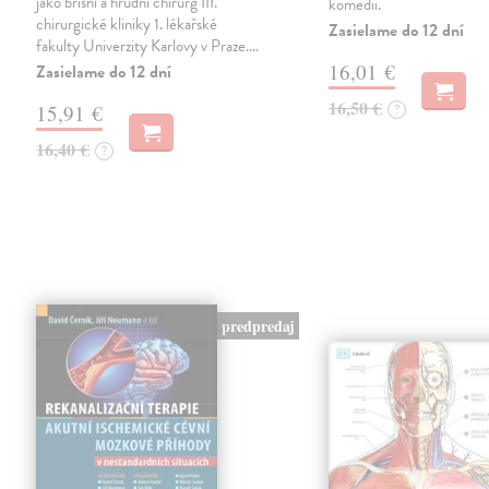
jako břišní a hrudní chirurg III.
komedii.
chirurgické kliniky 1. lékařské
Zasielame do 12 dní
fakulty Univerzity Karlovy v Praze.…
16,01 €
Zasielame do 12 dní
16,50 €
15,91 €
?
16,40 €
?
predpredaj