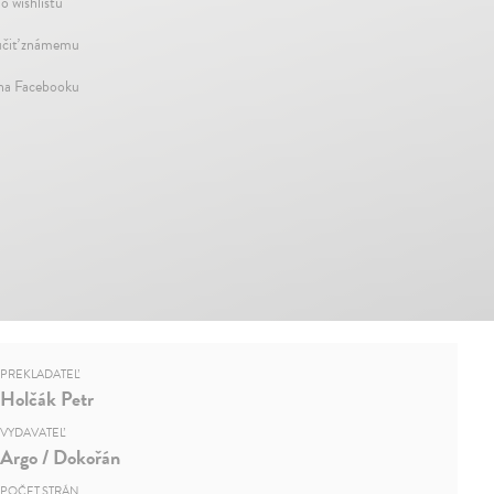
o wishlistu
čiť známemu
 na Facebooku
PREKLADATEĽ
Holčák Petr
VYDAVATEĽ
Argo / Dokořán
POČET STRÁN