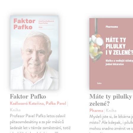
Faktor Pafko
Máte ty pilulky 
zelené?
Kadlecová Kateřina, Pafko Pavel
|
Kniha
Pharma
| Kniha
Profesor Pavel Pafko letos oslavil
Mysleli jste si, že lékárna
pětaosmdesátiny a za pár měsíců
místo? Ale kdepak, i pilul
šedesát let v témže zaměstnání, totiž
mohou snadno změnit ve 