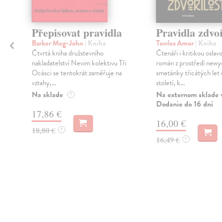
Přepisovat pravidla
Pravidla zdvoř
,
Barker Meg-John
| Kniha
Towles Amor
| Kniha
Čtvrtá kniha družstevního
Čtenáři i kritikou oslav
nakladatelství Nevim kolektivu Tři
román z prostředí newy
Ocásci se tentokrát zaměřuje na
smetánky třicátých let
vztahy,...
století, k...
Na sklade
Na externom sklade 
?
Dodanie do 16 dní
17,86 €
16,00 €
18,80 €
?
16,49 €
?