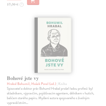
17,30 €
?
Bohové jste vy
Hrabal Bohumil, Hošek Pavel (ed.)
| Kniha
Spisovatel a doktor práv Bohumil Hrabal prošel řadou profesí: byl
skladníkem, výpravčím, pojišťovacím agentem, dělníkem v hutích,
baličem starého papíru. Myšlení autora spojovaného s živelným
vypravěčstvím…