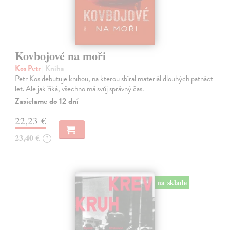
Kovbojové na moři
Kos Petr
| Kniha
Petr Kos debutuje knihou, na kterou sbíral materiál dlouhých patnáct
let. Ale jak říká, všechno má svůj správný čas.
Zasielame do 12 dní
22,23 €
23,40 €
?
na sklade