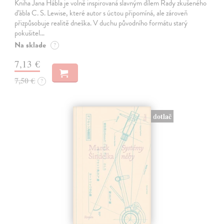
Kniha Jana Hábla je volně inspirovaná slavným dílem Rady zkušeného
ďábla C. S. Lewise, které autor s úctou připomíná, ale zároveň
přizpůsobuje realitě dneška. V duchu původního formátu starý
pokušitel…
Na sklade
?
7,13 €
7,50 €
?
dotlač