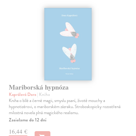
Mariborská hypnóza
Kaprálová Dora
| Kniha
Kniha o bílé a černé magii, smyslu psaní, životě mouchy a
hypnotizérovi, o mariborském zázraku. Stroboskopicky rozostřená
milostná novela plná magického realismu.
Zasielame do 12 dní
16,44 €