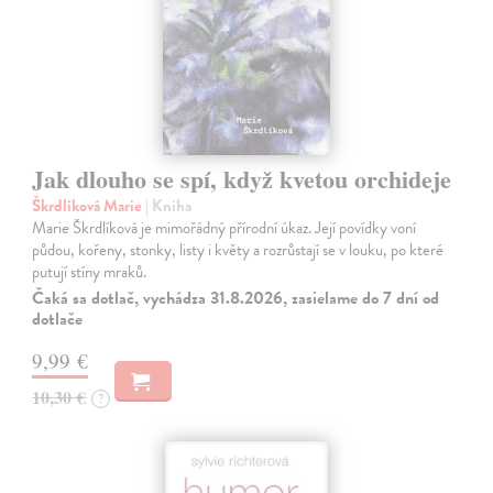
Jak dlouho se spí, když kvetou orchideje
Škrdlíková Marie
| Kniha
Marie Škrdlíková je mimořádný přírodní úkaz. Její povídky voní
půdou, kořeny, stonky, listy i květy a rozrůstají se v louku, po které
putují stíny mraků.
Čaká sa dotlač, vychádza 31.8.2026, zasielame do 7 dní od
dotlače
9,99 €
10,30 €
?