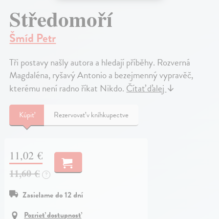
Středomoří
Šmíd Petr
Tři postavy našly autora a hledají příběhy. Rozverná
Magdaléna, ryšavý Antonio a bezejmenný vypravěč,
kterému není radno říkat Nikdo.
Čítať ďalej
↓
Kúpiť
Rezervovať v kníhkupectve
11,02 €
11,60 €
?
Zasielame do 12 dní
Pozrieť dostupnosť