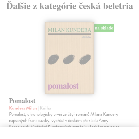
Ďalšie z kategórie česká beletria
na sklade
Pomalost
Kundera Milan
| Kniha
Pomalost, chronologicky první ze čtyř románů Milana Kundery
napsaných francouzsky, vychází v českém překladu Anny
Kareninové. Vydávání Kunderových románů v českém jazyce se
uzavírá.