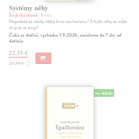
Systémy něhy
Šindelka Marek
| Kniha
Nepodobá se někdy lidský život mechanismu? A kolik něhy se může
skrývat ve stroji?
Čaká sa dotlač, vychádza 1.9.2026, zasielame do 7 dní od
dotlače
22,33 €
23,50 €
?
na sklade