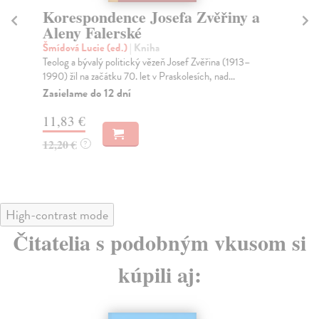
Korespondence Josefa Zvěřiny a
D
Aleny Falerské
Tře
Kni
Šmídová Lucie (ed.)
| Kniha
pos
Teolog a bývalý politický vězeň Josef Zvěřina (1913–
1990) žil na začátku 70. let v Praskolesích, nad...
Za
Zasielame do 12 dní
17
11,83 €
18
12,20 €
?
High-contrast mode
Čitatelia s podobným vkusom si
kúpili aj: