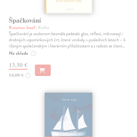
Špačkování
Kroutvor Josef
| Kniha
Špačkování je souborem bezmála padesáti glos, reflexí, mikroesejí i
drobných vzpomínkových črt, které vznikaly v posledních letech – k
různým společenským i literárním příležitostem a z radosti ze čtení…
Na sklade
?
13,30 €
14,00 €
?