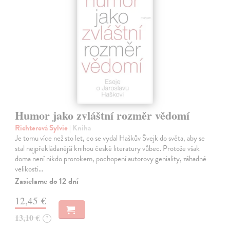
Humor jako zvláštní rozměr vědomí
Richterová Sylvie
| Kniha
Je tomu více než sto let, co se vydal Haškův Švejk do světa, aby se
stal nejpřekládanější knihou české literatury vůbec. Protože však
doma není nikdo prorokem, pochopení autorovy geniality, záhadné
velikosti…
Zasielame do 12 dní
12,45 €
13,10 €
?