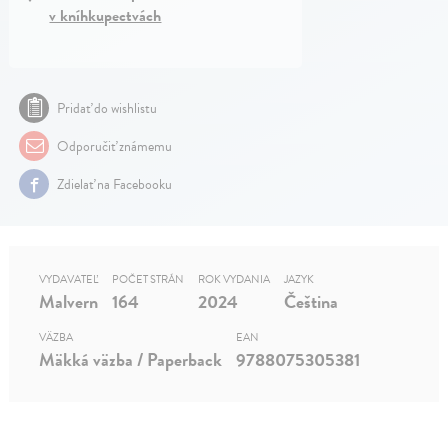
v kníhkupectvách
Pridať do wishlistu
Odporučiť známemu
Zdielať na Facebooku
VYDAVATEĽ
POČET STRÁN
ROK VYDANIA
JAZYK
Malvern
164
2024
Čeština
VÄZBA
EAN
Mäkká väzba / Paperback
9788075305381