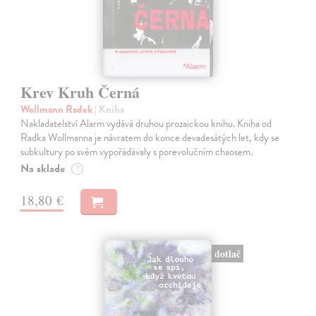
Krev Kruh Černá
Wollmann Radek
| Kniha
Nakladatelství Alarm vydává druhou prozaickou knihu. Kniha od
Radka Wollmanna je návratem do konce devadesátých let, kdy se
subkultury po svém vypořádávaly s porevolučním chaosem.
Na sklade
?
18,80 €
dotlač