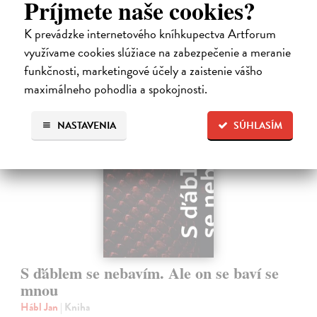
Príjmete naše cookies?
Na sklade
?
14,73 €
K prevádzke internetového kníhkupectva Artforum
využívame cookies slúžiace na zabezpečenie a meranie
15,50 €
?
funkčnosti, marketingové účely a zaistenie vášho
maximálneho pohodlia a spokojnosti.
na sklade
NASTAVENIA
SÚHLASÍM
S ďáblem se nebavím. Ale on se baví se
mnou
Hábl Jan
| Kniha