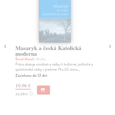
Masaryk a česká Katolická
Va
moderna
1
Šmíd Marek
| Kniha
Šm
Práca ukazuje súvislosti a väzby či kultúrne, politické a
Kni
spoločenské väzby v prelome 19.a 20. storo...
sto
Zasielame do 12 dní
Za
10,96 €
13
11,30 €
14
?