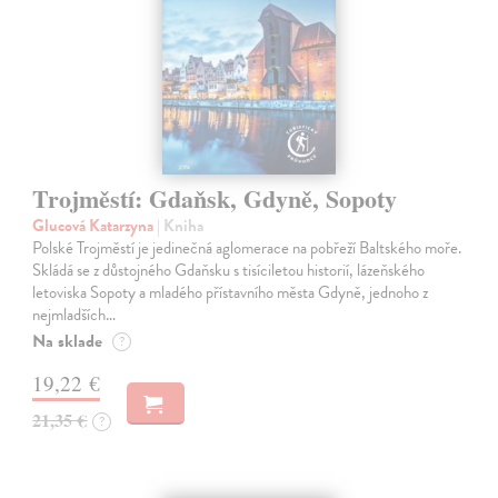
Trojměstí: Gdaňsk, Gdyně, Sopoty
Glucová Katarzyna
| Kniha
Polské Trojměstí je jedinečná aglomerace na pobřeží Baltského moře.
Skládá se z důstojného Gdaňsku s tisíciletou historií, lázeňského
letoviska Sopoty a mladého přístavního města Gdyně, jednoho z
nejmladších…
Na sklade
?
19,22 €
21,35 €
?