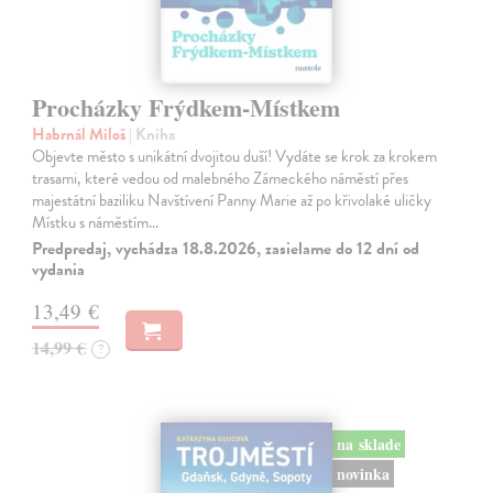
Procházky Frýdkem-Místkem
Habrnál Miloš
| Kniha
Objevte město s unikátní dvojitou duší! Vydáte se krok za krokem
trasami, které vedou od malebného Zámeckého náměstí přes
majestátní baziliku Navštívení Panny Marie až po křivolaké uličky
Místku s náměstím…
Predpredaj, vychádza 18.8.2026, zasielame do 12 dní od
vydania
13,49 €
14,99 €
?
na sklade
novinka