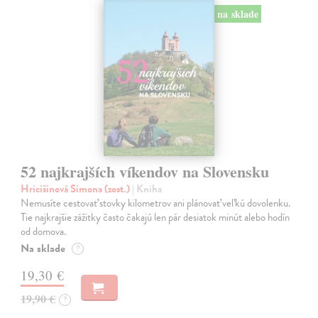
na sklade
52 najkrajších víkendov na Slovensku
Hricišinová Simona (zost.)
| Kniha
Nemusíte cestovať stovky kilometrov ani plánovať veľkú dovolenku.
Tie najkrajšie zážitky často čakajú len pár desiatok minút alebo hodín
od domova.
Na sklade
?
19,30 €
19,90 €
?