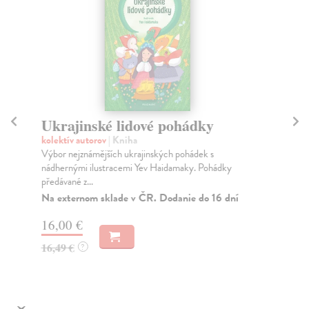
Ukrajinské lidové pohádky
S
kolektív autorov
| Kniha
kol
Výbor nejznámějších ukrajinských pohádek s
Prů
nádhernými ilustracemi Yev Haidamaky. Pohádky
pro
předávané z...
Do
Na externom sklade v ČR. Dodanie do 16 dní
9,
16,00 €
9,
16,49 €
?