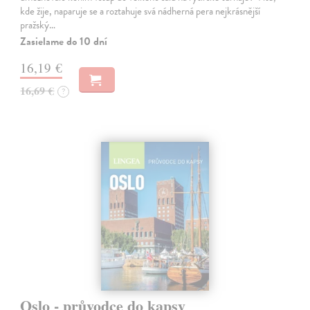
kde žije, naparuje se a roztahuje svá nádherná pera nejkrásnější
pražský…
Zasielame do 10 dní
16,19 €
16,69 €
?
Oslo - průvodce do kapsy