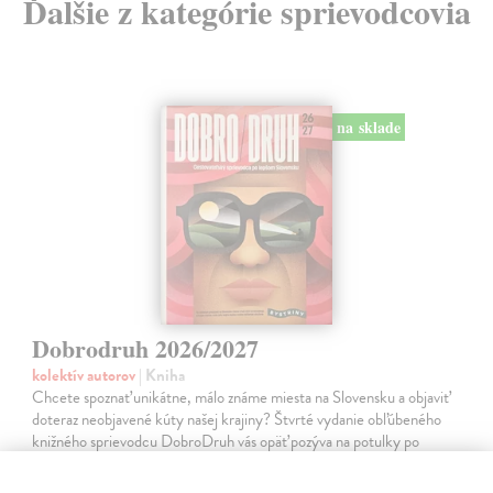
Ďalšie z kategórie sprievodcovia
na sklade
Dobrodruh 2026/2027
kolektív autorov
| Kniha
Chcete spoznať unikátne, málo známe miesta na Slovensku a objaviť
doteraz neobjavené kúty našej krajiny? Štvrté vydanie obľúbeného
knižného sprievodcu DobroDruh vás opäť pozýva na potulky po
slovenskej…
Na sklade
?