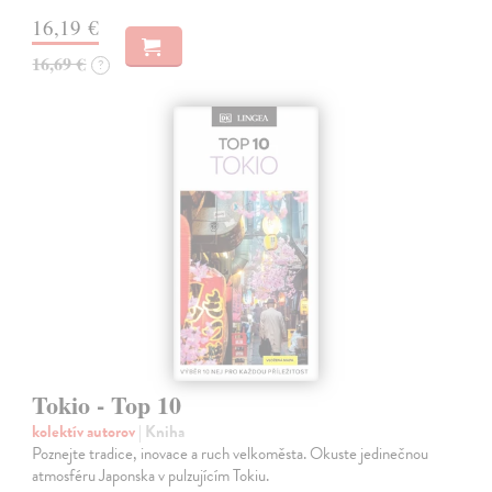
16,19 €
16,69 €
?
Tokio - Top 10
kolektív autorov
| Kniha
Poznejte tradice, inovace a ruch velkoměsta. Okuste jedinečnou
atmosféru Japonska v pulzujícím Tokiu.