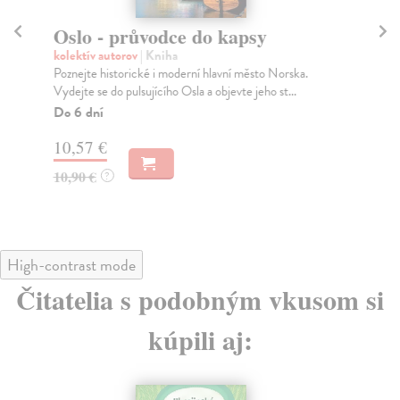
Oslo - průvodce do kapsy
M
kolektív autorov
| Kniha
kol
Poznejte historické i moderní hlavní město Norska.
Poz
Vydejte se do pulsujícího Osla a objevte jeho st...
se 
Do 6 dní
Do
10,57 €
10
10,90 €
10
?
High-contrast mode
Čitatelia s podobným vkusom si
kúpili aj: