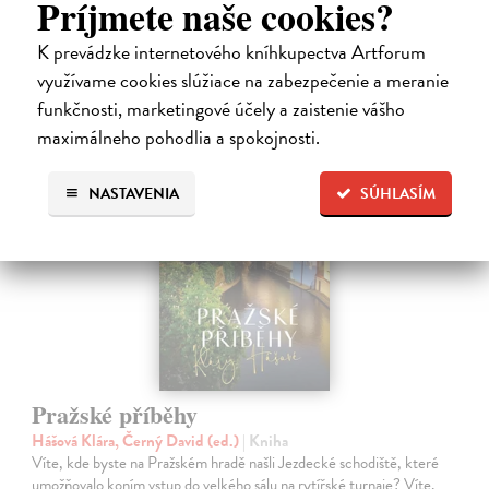
Príjmete naše cookies?
23,74 €
K prevádzke internetového kníhkupectva Artforum
24,99 €
využívame cookies slúžiace na zabezpečenie a meranie
?
funkčnosti, marketingové účely a zaistenie vášho
maximálneho pohodlia a spokojnosti.
NASTAVENIA
SÚHLASÍM
Pražské příběhy
Hášová Klára, Černý David (ed.)
| Kniha
Víte, kde byste na Pražském hradě našli Jezdecké schodiště, které
umožňovalo koním vstup do velkého sálu na rytířské turnaje? Víte,