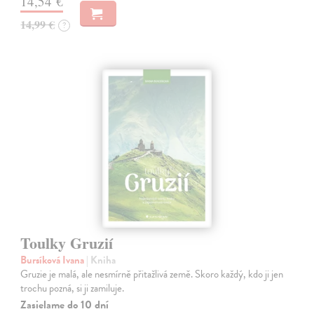
14,54 €
14,99 €
?
Toulky Gruzií
Bursíková Ivana
| Kniha
Gruzie je malá, ale nesmírně přitažlivá země. Skoro každý, kdo ji jen
trochu pozná, si ji zamiluje.
Zasielame do 10 dní