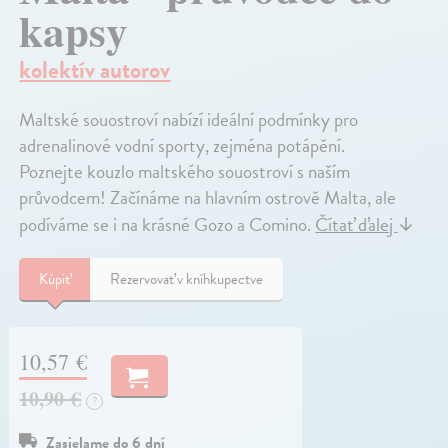
kapsy
kolektív autorov
Maltské souostroví nabízí ideální podmínky pro
adrenalinové vodní sporty, zejména potápění.
Poznejte kouzlo maltského souostroví s naším
průvodcem! Začínáme na hlavním ostrově Malta, ale
podíváme se i na krásné Gozo a Comino.
Čítať ďalej
↓
Kúpiť
Rezervovať v kníhkupectve
10,57 €
10,90 €
?
Zasielame do 6 dní