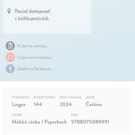
Pozrieť dostupnosť
v kníhkupectvách
Pridať do wishlistu
Odporučiť známemu
Zdielať na Facebooku
VYDAVATEĽ
POČET STRÁN
ROK VYDANIA
JAZYK
Lingea
144
2024
Čeština
VÄZBA
EAN
Mäkká väzba / Paperback
9788075089991