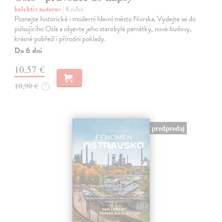
kolektív autorov
| Kniha
Poznejte historické i moderní hlavní město Norska. Vydejte se do
pulsujícího Osla a objevte jeho starobylé památky, nové budovy,
krásné pobřeží i přírodní poklady.
Do 6 dní
10,57 €
10,90 €
?
predpredaj