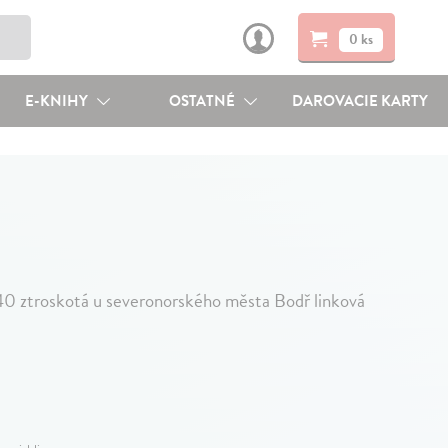
0 ks
E-KNIHY
OSTATNÉ
DAROVACIE KARTY
0 ztroskotá u severonorského města Bodř linková