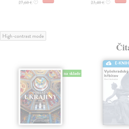
27,60 €
23,40 €
?
?
High-contrast mode
Čit
E-KNI
na sklade