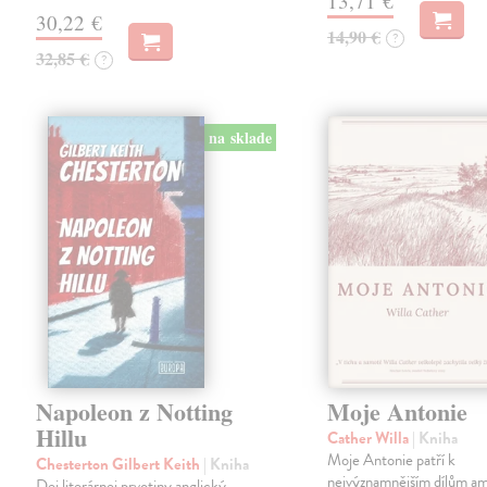
13,71 €
30,22 €
14,90 €
?
32,85 €
?
na sklade
Napoleon z Notting
Moje Antonie
Hillu
Cather Willa
| Kniha
Moje Antonie patří k
Chesterton Gilbert Keith
| Kniha
nejvýznamnějším dílům a
Dej literárnej prvotiny anglický