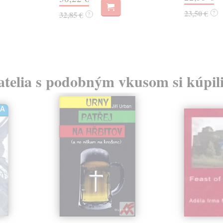
23,50 €
?
32,85 €
?
atelia s podobným vkusom si kúpili
HA