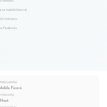
o wishlistu
a na medziknihami.sk
čiť známemu
 na Facebooku
PREKLADATEĽ
Adéla Ficová
VYDAVATEĽ
Host