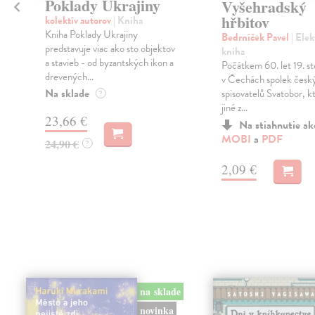
Poklady Ukrajiny
Vyšehradský
hřbitov
kolektív autorov
| Kniha
Kniha Poklady Ukrajiny
Bedrníček Pavel
| Ele
predstavuje viac ako sto objektov
kniha
a stavieb - od byzantských ikon a
Počátkem 60. let 19. sto
drevených...
v Čechách spolek česk
Na sklade
spisovatelů Svatobor, 
?
jiné z...
23,66 €
Na stiahnutie a
MOBI
a
PDF
24,90 €
?
2,09 €
na sklade
novinka