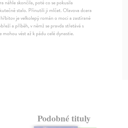
éra náhle skončila, poté co se pokusila
tečně stalo. Přinutili ji mlčet. Olavova dcera
hřbitov je velkolepý román o moci a zastírané
řeží a příběh, v němž se pravda střetává s
že mohou vést až k pádu celé dynastie.
Podobné tituly