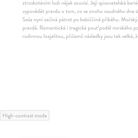
ztroskotáním lodi nějak souvisí. Její spisovatelská kari
vypovědět pravdu o tom, co se onoho osudného dne sku
Saša nyní začíná pátrat po babiččině příběhu. Mořský 
pravdě. Romantická i tragická pouť podél norského pob
rodinnou loajalitou, přičemž následky jsou tak velké, 
High-contrast mode