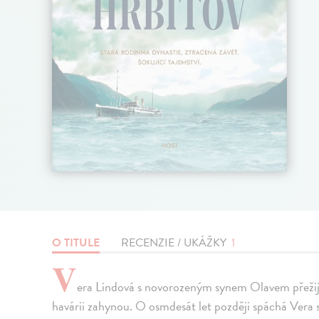
O TITULE
RECENZIE / UKÁŽKY
1
V
era Lindová s novorozeným synem Olavem přežijí, 
havárii zahynou. O osmdesát let později spáchá Vera 