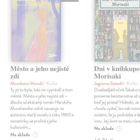
Město a jeho nejisté
Dni v kníhkupe
zdi
Morisaki
Murakami Haruki
| Kniha
Jagisawa Satoshi
| Kniha
Ty jsi to byla, kdo mi vyprávěl o tom
Dvadsaťpäťročná Takako si 
městě. Město a jeho nejisté zdi –
pomerne bezstarostne až 
dlouho očekávaný román Harukiho
keď jej priateľ Hideaki, za
Murakamiho volně navazuje na
chcela vydať, len tak m
autorovu starší novelu z roku 1980 a
oznámi, že ju podvádza a že
tematicky se prolíná s jeho
inou. Jej život sa zrazu rúca
kultovním…
Na sklade
?
Na sklade
?