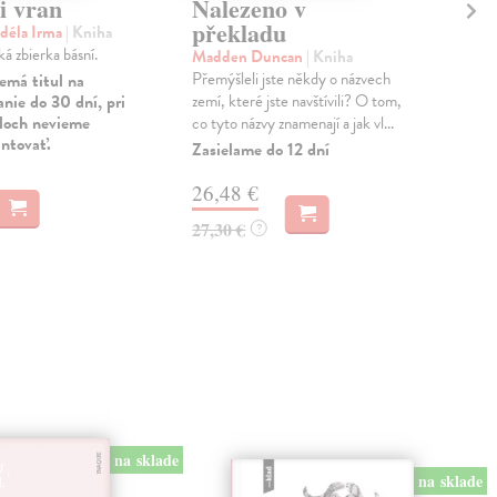
i vran
Nalezeno v
Co
překladu
déla Irma
| Kniha
Jaw
á zbierka básní.
Napí
Madden Duncan
| Kniha
vtáh
Přemýšleli jste někdy o názvech
emá titul na
zapa
nie do 30 dní, pri
zemí, které jste navštívili? O tom,
prům
uloch nevieme
co tyto názvy znamenají a jak vl...
antovať.
Zas
Zasielame do 12 dní
19
26,48 €
19,
27,30 €
?
na sklade
na sklade