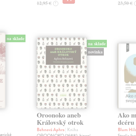
12,95 €
23,50 €
?
na sklade
na sklade
novinka
Oroonoko aneb
Ako mi
Královský otrok
dcéru
Behnová Aphra
| Kniha
Blum Hil
merické
OROONOKO (1688), bizarní
Staršia že