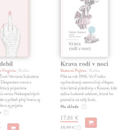
debil
Krava rodí v noci
 Virginie
| Kniha
Statovci Pajtim
| Kniha
i Život Vernona Subutexa
Píše sa rok 1996. Vo Fínsku
e Despentes vracia s
vychovávaný osemročný chlapec
ktorý pripomína
trávi letné prázdniny v Kosove, kde
snú verziu Nebezpečných
zažíva čudesné udalosti, ktoré ho
Ide o príbeh plný hnevu aj
poznačia na celý život.
oru aj prijatia.
Na sklade
?
e
?
17,01 €
€
18,90 €
?