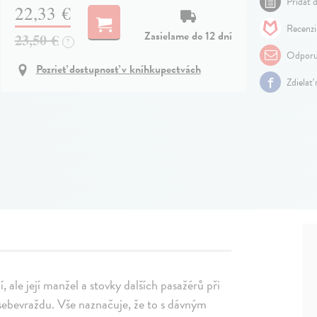
Pridať d
22,33 €
Recenzi
Zasielame do 12 dní
23,50 €
?
Odporu
Pozrieť dostupnosť v kníhkupectvách
Zdielať
ale její manžel a stovky dalších pasažérů při
sebevraždu. Vše naznačuje, že to s dávným