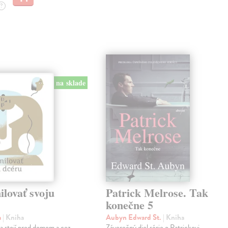
?
na sklade
lovať svoju
Patrick Melrose. Tak
konečne 5
a
| Kniha
Aubyn Edward St.
| Kniha
na stojí pred domom a cez
Záverečný diel série o Patrickovi