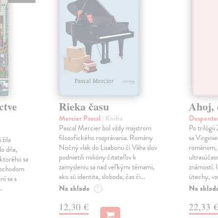
ctve
Rieka času
Ahoj, 
Mercier Pascal
| Kniha
Despentes
Pascal Mercier bol vždy majstrom
Po trilógi
filozofického rozprávania. Romány
sa Virgini
žila
Nočný vlak do Lisabonu či Váha slov
románom, 
do dňa,
podnietili milióny čitateľov k
ultrasúča
 ktorého sa
zamysleniu sa nad veľkými témami,
známostí. 
imochodom
ako sú identita, sloboda, čas či…
útechy, vzd
ní sa s
Na sklade
Na sklad
.
?
12,30 €
22,33 