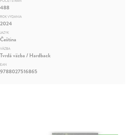
POČET STRÁN
488
ROK VYDANIA
2024
JAZYK
Čeština
VÄZBA
Tvrdá väzba / Hardback
EAN
9788027516865