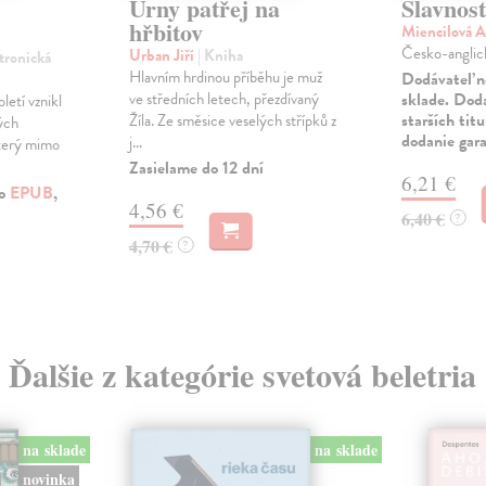
Urny patřej na
Slavnost
hřbitov
Miencilová A
Česko-anglick
Urban Jiří
| Kniha
ktronická
Hlavním hrdinou příběhu je muž
Dodávateľ n
ve středních letech, přezdívaný
sklade. Doda
letí vznikl
starších tit
Žíla. Ze směsice veselých střípků z
ých
dodanie gar
j...
který mimo
Zasielame do 12 dní
6,21 €
ko
EPUB
,
4,56 €
6,40 €
?
4,70 €
?
Ďalšie z kategórie svetová beletria
na sklade
na sklade
novinka