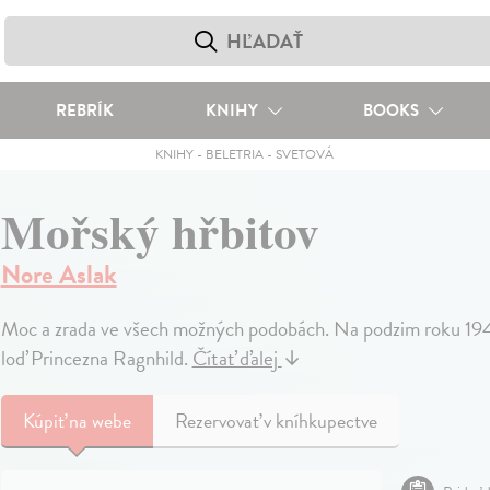
REBRÍK
KNIHY
BOOKS
KNIHY
-
BELETRIA
-
SVETOVÁ
Mořský hřbitov
Nore Aslak
Moc a zrada ve všech možných podobách. Na podzim roku 194
loď Princezna Ragnhild.
Čítať ďalej
↓
Kúpiť
na webe
Rezervovať v kníhkupectve