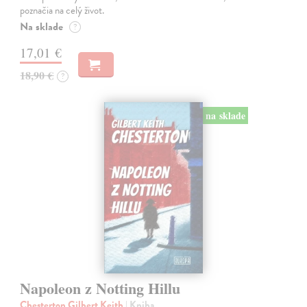
poznačia na celý život.
Na sklade
?
17,01 €
18,90 €
?
na sklade
Napoleon z Notting Hillu
Chesterton Gilbert Keith
| Kniha