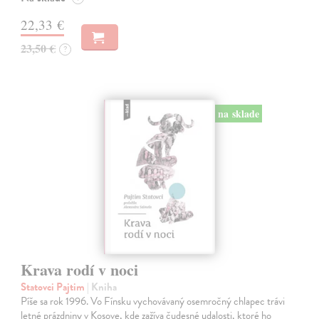
22,33 €
23,50 €
?
na sklade
Krava rodí v noci
Statovci Pajtim
| Kniha
Píše sa rok 1996. Vo Fínsku vychovávaný osemročný chlapec trávi
letné prázdniny v Kosove, kde zažíva čudesné udalosti, ktoré ho