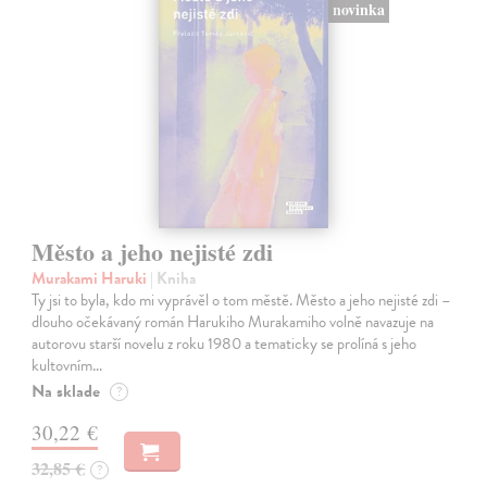
novinka
Město a jeho nejisté zdi
Murakami Haruki
| Kniha
Ty jsi to byla, kdo mi vyprávěl o tom městě. Město a jeho nejisté zdi –
dlouho očekávaný román Harukiho Murakamiho volně navazuje na
autorovu starší novelu z roku 1980 a tematicky se prolíná s jeho
kultovním…
Na sklade
?
30,22 €
32,85 €
?