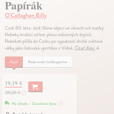
Papírák
O'Callaghan Billy
Cork 80. léta: Jack Shine objeví ve věcech své matky
Rebeky krabici od bot plnou milostných dopisů.
Rebekah přišla do Corku po vypuknutí druhé světové
války jako židovská uprchlice z Vídně.
Čítať ďalej
↓
Kúpiť
Rezervovať v kníhkupectve
19,19 €
20,20 €
?
Na sklade – Zasielame dnes
?
Pozrieť dostupnosť