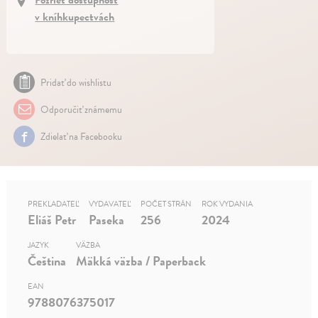
v kníhkupectvách
Pridať do wishlistu
Odporučiť známemu
Zdielať na Facebooku
PREKLADATEĽ
VYDAVATEĽ
POČET STRÁN
ROK VYDANIA
Eliáš Petr
Paseka
256
2024
JAZYK
VÄZBA
Čeština
Mäkká väzba / Paperback
EAN
9788076375017