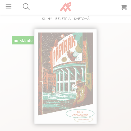
KNIHY
-
BELETRIA
-
SVETOVÁ
na sklade