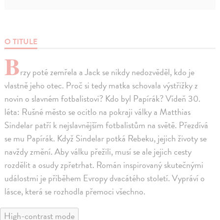
O TITULE
B
rzy poté zemřela a Jack se nikdy nedozvěděl, kdo je
vlastně jeho otec. Proč si tedy matka schovala výstřižky z
novin o slavném fotbalistovi? Kdo byl Papírák? Vídeň 30.
léta: Rušné město se ocitlo na pokraji války a Matthias
Sindelar patří k nejslavnějším fotbalistům na světě. Přezdívá
se mu Papírák. Když Sindelar potká Rebeku, jejich životy se
navždy změní. Aby válku přežili, musí se ale jejich cesty
rozdělit a osudy zpřetrhat. Román inspirovaný skutečnými
událostmi je příběhem Evropy dvacátého století. Vypráví o
lásce, která se rozhodla přemoci všechno.
High-contrast mode