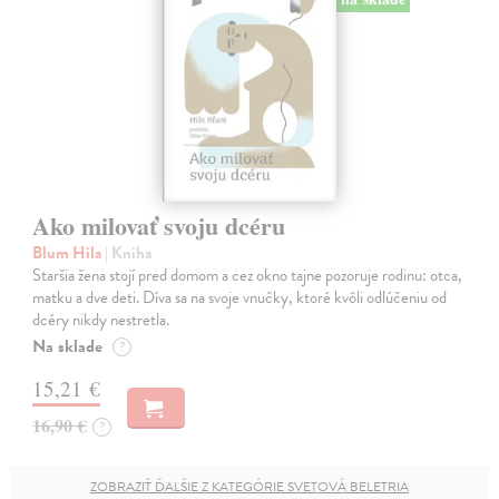
Ako milovať svoju dcéru
Blum Hila
| Kniha
Staršia žena stojí pred domom a cez okno tajne pozoruje rodinu: otca,
matku a dve deti. Díva sa na svoje vnučky, ktoré kvôli odlúčeniu od
dcéry nikdy nestretla.
Na sklade
?
15,21 €
16,90 €
?
ZOBRAZIŤ ĎALŠIE Z KATEGÓRIE SVETOVÁ BELETRIA