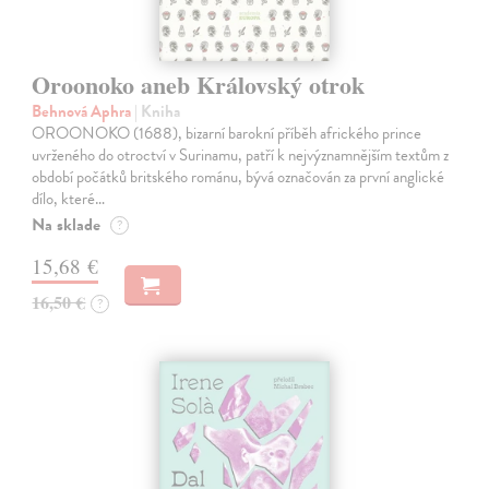
Oroonoko aneb Královský otrok
Behnová Aphra
| Kniha
OROONOKO (1688), bizarní barokní příběh afrického prince
uvrženého do otroctví v Surinamu, patří k nejvýznamnějším textům z
období počátků britského románu, bývá označován za první anglické
dílo, které…
Na sklade
?
15,68 €
16,50 €
?