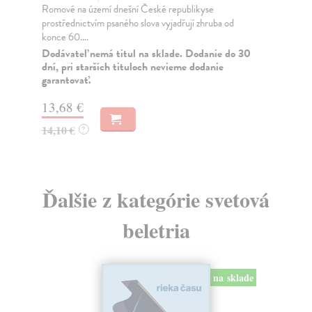
Romové na území dnešní České republikyse
Sou
prostřednictvím psaného slova vyjadřují zhruba od
v m
konce 60....
Za
Dodávateľ nemá titul na sklade. Dodanie do 30
17
dní, pri starších tituloch nevieme dodanie
garantovať.
18
13,68 €
14,10 €
?
Ďalšie z kategórie svetová
beletria
na sklade