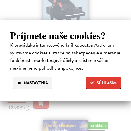
Príjmete naše cookies?
K prevádzke internetového kníhkupectva Artforum
využívame cookies slúžiace na zabezpečenie a meranie
Rieka času
funkčnosti, marketingové účely a zaistenie vášho
Mercier Pascal
| Kniha
maximálneho pohodlia a spokojnosti.
Pascal Mercier bol vždy majstrom filozofického rozprávania. Romány
Nočný vlak do Lisabonu či Váha slov podnietili milióny čitateľov k
zamysleniu sa nad veľkými témami, ako sú identita, sloboda, čas či…
NASTAVENIA
SÚHLASÍM
Na sklade
?
12,30 €
12,95 €
?
na sklade