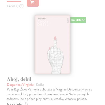
14,90 €
?
na sklade
Ahoj, debil
Despentes Virginie
| Kniha
Po trilógii Život Vernona Subutexa sa Virginie Despentes vracia s
románom, ktorý pripomína ultrasúčasnú verziu Nebezpečných
známostí. Ide o príbeh plný hnevu aj útechy, vzdoru aj prijatia.
Na sklade
?