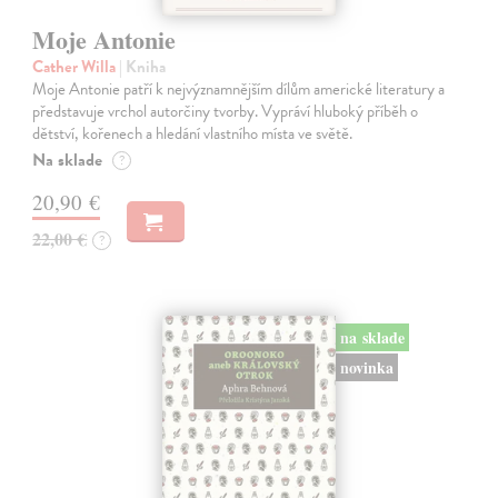
Moje Antonie
Cather Willa
| Kniha
Moje Antonie patří k nejvýznamnějším dílům americké literatury a
představuje vrchol autorčiny tvorby. Vypráví hluboký příběh o
dětství, kořenech a hledání vlastního místa ve světě.
Na sklade
?
20,90 €
22,00 €
?
na sklade
novinka