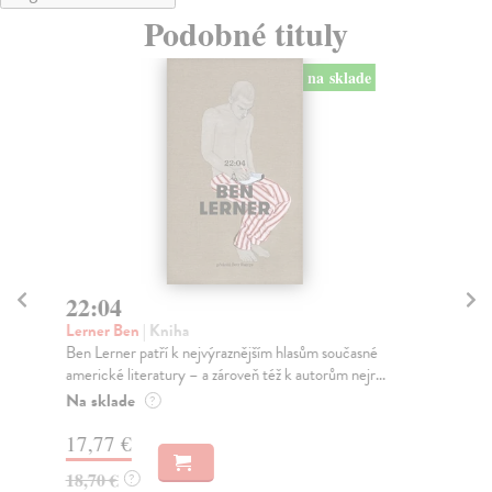
Podobné tituly
na sklade
22:04
D
Lerner Ben
| Kniha
Fr
Ben Lerner patří k nejvýraznějším hlasům současné
Mik
americké literatury – a zároveň též k autorům nejr...
uká
Na sklade
Na
?
17,77 €
17
18,70 €
18
?