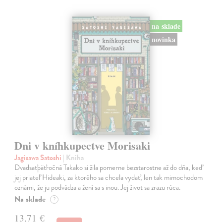
na sklade
novinka
Dni v kníhkupectve Morisaki
Jagisawa Satoshi
| Kniha
Dvadsaťpäťročná Takako si žila pomerne bezstarostne až do dňa, keď
jej priateľ Hideaki, za ktorého sa chcela vydať, len tak mimochodom
oznámi, že ju podvádza a žení sa s inou. Jej život sa zrazu rúca.
Na sklade
?
13,71 €