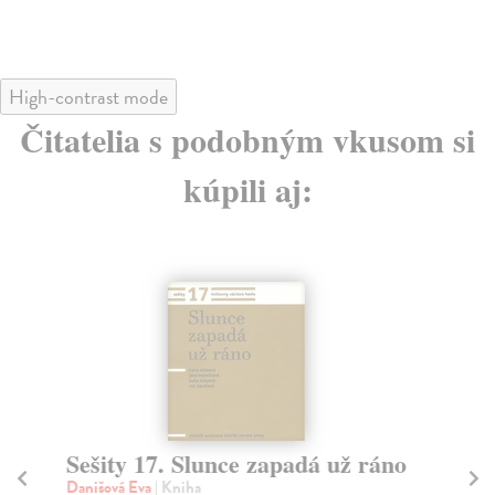
High-contrast mode
Čitatelia s podobným vkusom si
kúpili aj:
Sešity 17. Slunce zapadá už ráno
B
Danišová Eva
| Kniha
Bo