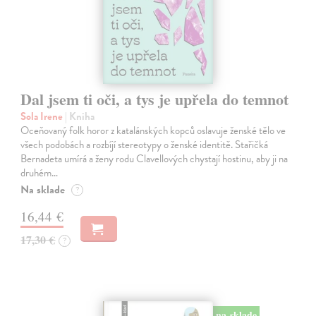
Dal jsem ti oči, a tys je upřela do temnot
Sola Irene
| Kniha
Oceňovaný folk horor z katalánských kopců oslavuje ženské tělo ve
všech podobách a rozbíjí stereotypy o ženské identitě. Stařičká
Bernadeta umírá a ženy rodu Clavellových chystají hostinu, aby ji na
druhém…
Na sklade
?
16,44 €
17,30 €
?
na sklade