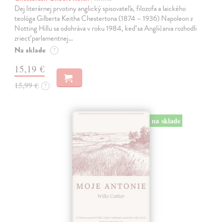
Dej literárnej prvotiny anglický spisovateľa, filozofa a laického
teológa Gilberta Keitha Chestertona (1874 – 1936) Napoleon z
Notting Hillu sa odohráva v roku 1984, keď sa Angličania rozhodli
zriecť parlamentnej…
Na sklade
?
15,19 €
15,99 €
?
na sklade