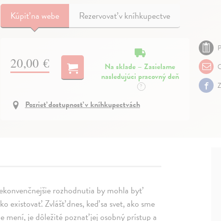
Kúpiť
na webe
Rezervovať v kníhkupectve
P
20,00 €
Na sklade – Zasielame
O
nasledujúci pracovný deň
Z
?
Pozrieť dostupnosť v kníhkupectvách
jnekonvenčnejšie rozhodnutia by mohla byť
o existovať. Zvlášť dnes, keď sa svet, ako sme
 mení, je dôležité poznať jej osobný prístup a