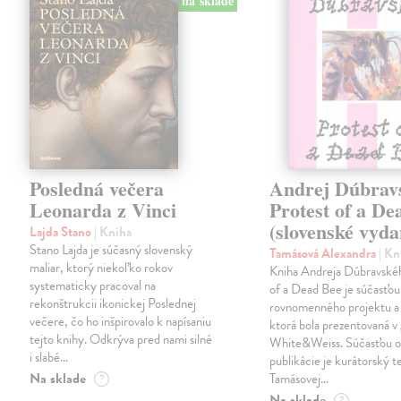
na sklade
Posledná večera
Andrej Dúbrav
Leonarda z Vinci
Protest of a De
(slovenské vyda
Lajda Stano
| Kniha
Stano Lajda je súčasný slovenský
Tamásová Alexandra
| Kn
maliar, ktorý niekoľko rokov
Kniha Andreja Dúbravské
systematicky pracoval na
of a Dead Bee je súčasťou
rekonštrukcii ikonickej Poslednej
rovnomenného projektu a 
večere, čo ho inšpirovalo k napísaniu
ktorá bola prezentovaná v 
tejto knihy. Odkrýva pred nami silné
White&Weiss. Súčasťou o
i slabé…
publikácie je kurátorský t
Na sklade
Tamásovej…
?
Na sklade
?