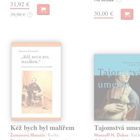
31,92 €
30,00 €
39,90 €
?
Kéž bych byl malířem
Tajomstvá ume
Zemanová Marcela
| Kniha
Mancoff N. Debra
| Kni