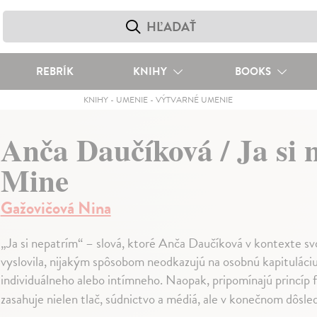
REBRÍK
KNIHY
BOOKS
KNIHY
-
UMENIE
-
VÝTVARNÉ UMENIE
Anča Daučíková / Ja si 
Mine
Gažovičová Nina
„Ja si nepatrím“ – slová, ktoré Anča Daučíková v kontexte s
vyslovila, nijakým spôsobom neodkazujú na osobnú kapituláci
individuálneho alebo intímneho. Naopak, pripomínajú princíp 
zasahuje nielen tlač, súdnictvo a médiá, ale v konečnom dôsle