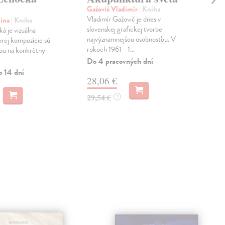
I 
Gažovič Vladimír
| Kniha
Vladimír Gažovič je dnes v
Tót
Nina
| Kniha
slovenskej grafickej tvorbe
M.
á je vizuálna
najvýznamnejšou osobnosťou. V
Dez
rej kompozície sú
rokoch 1961 - 1...
not
ou na konkrétny
Mon
Do 4 pracovných dní
kľú
o 14 dní
28,06 €
Do 
29,54 €
?
73
77,