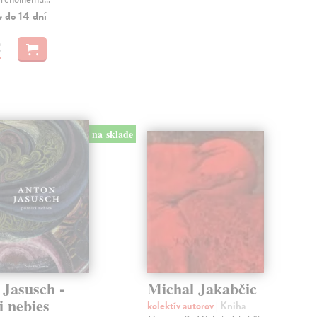
e do 14 dní
€
na sklade
 Jasusch -
Michal Jakabčic
i nebies
kolektív autorov
| Kniha