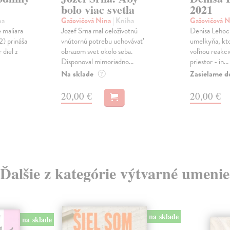
bolo viac svetla
2021
ha
Gažovičová Nina
| Kniha
Gažovičová 
e maliara
Jozef Srna mal celoživotnú
Denisa Lehock
) prináša
vnútornú potrebu uchovávať
umelkyňa, kto
 diel z
obrazom svet okolo seba.
voľnou reakci
Disponoval mimoriadno...
priestor - in...
Na sklade
Zasielame d
?
20,00 €
20,00 €
Ďalšie z kategórie výtvarné umenie
na sklade
na sklade