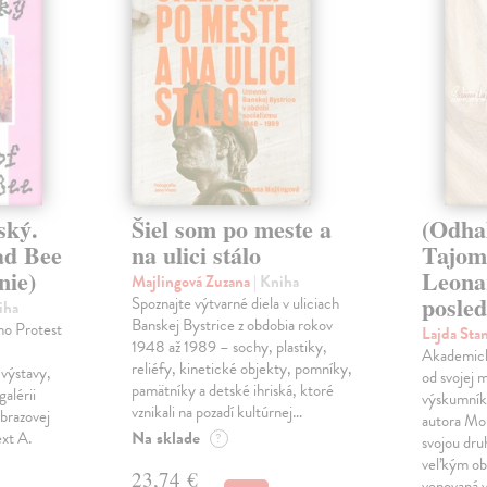
ský.
Šiel som po meste a
(Odha
ad Bee
na ulici stálo
Tajom
nie)
Leona
Majlingová Zuzana
| Kniha
posled
Spoznajte výtvarné diela v uliciach
iha
Banskej Bystrice z obdobia rokov
ho Protest
Lajda Sta
1948 až 1989 – sochy, plastiky,
Akademický
reliéfy, kinetické objekty, pomníky,
výstavy,
od svojej 
pamätníky a detské ihriská, ktoré
galérii
výskumník 
vznikali na pozadí kultúrnej…
brazovej
autora Mon
Na sklade
ext A.
?
svojou dru
veľkým ob
23,74 €
venovaná 