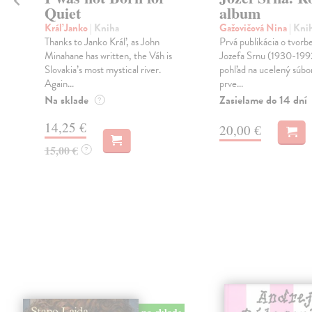
Quiet
album
Kráľ Janko
| Kniha
Gažovičová Nina
| Kni
Thanks to Janko Kráľ, as John
Prvá publikácia o tvorb
Minahane has written, the Váh is
Jozefa Srnu (1930-1992
Slovakia’s most mystical river.
pohľad na ucelený súbor
Again...
prve...
Na sklade
Zasielame do 14 dní
?
14,25 €
20,00 €
15,00 €
?