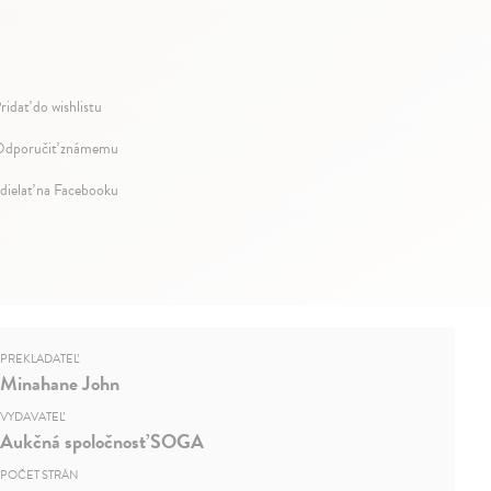
ridať do wishlistu
dporučiť známemu
dielať na Facebooku
PREKLADATEĽ
Minahane John
VYDAVATEĽ
Aukčná spoločnosť SOGA
POČET STRÁN