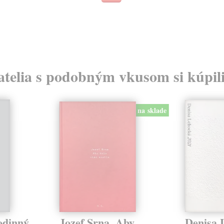
atelia s podobným vkusom si kúpili
na sklade
odinný
Jozef Srna. Aby
Denisa 