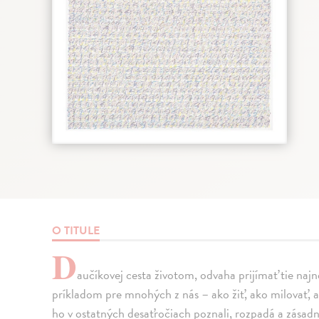
O TITULE
D
aučíkovej cesta životom, odvaha prijímať tie na
príkladom pre mnohých z nás – ako žiť, ako milovať, ak
ho v ostatných desaťročiach poznali, rozpadá a zásadne