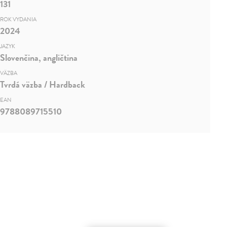
131
ROK VYDANIA
2024
JAZYK
Slovenčina, angličtina
VÄZBA
Tvrdá väzba / Hardback
EAN
9788089715510