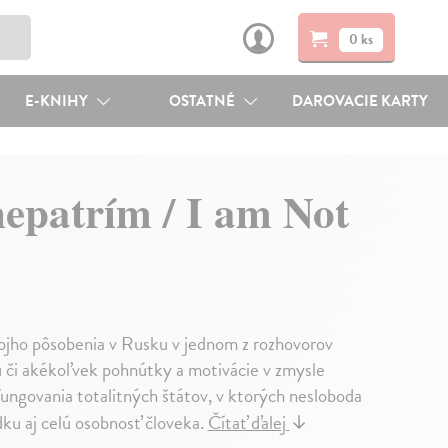
0 ks
E-KNIHY
OSTATNÉ
DAROVACIE KARTY
nepatrím / I am Not
vojho pôsobenia v Rusku v jednom z rozhovorov
u či akékoľvek pohnútky a motivácie v zmysle
fungovania totalitných štátov, v ktorých nesloboda
dku aj celú osobnosť človeka.
Čítať ďalej
↓