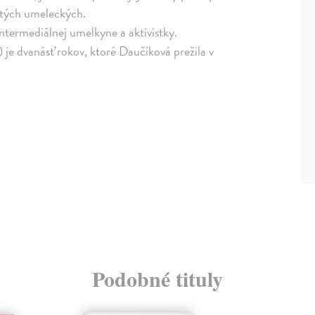
 tých umeleckých.
ntermediálnej umelkyne a aktivistky.
e dvanásť rokov, ktoré Daučíková prežila v
Podobné tituly