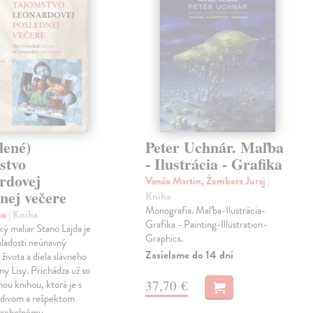
lené)
Peter Uchnár. Maľba
stvo
- Ilustrácia - Grafika
rdovej
Vančo Martin, Žembera Juraj
|
nej večere
Kniha
Monografia. Maľba-Ilustrácia-
no
| Kniha
Grafika - Painting-Illustration-
 maliar Stano Lajda je
Graphics.
mladosti neúnavný
Zasielame do 14 dní
života a diela slávneho
y Lisy. Prichádza už so
37,70 €
hou knihou, ktorá je s
divom a rešpektom
vrcholnému…