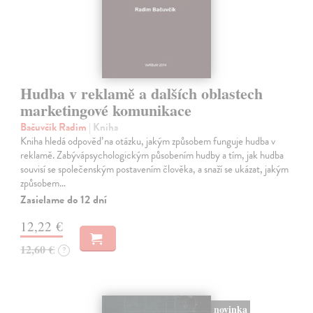
Hudba v reklamě a dalších oblastech
marketingové komunikace
Bačuvčík Radim
| Kniha
Kniha hledá odpověď na otázku, jakým způsobem funguje hudba v
reklamě. Zabývápsychologickým působením hudby a tím, jak hudba
souvisí se společenským postavením člověka, a snaží se ukázat, jakým
způsobem…
Zasielame do 12 dní
12,22 €
12,60 €
?
novinka