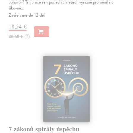
pohovor? Trh práce se v posledních letech výrazně proměnil a o
šikovné…
Zasielame do 12 dní
18,54 €
20,60 €
?
7 zákonů spirály úspěchu