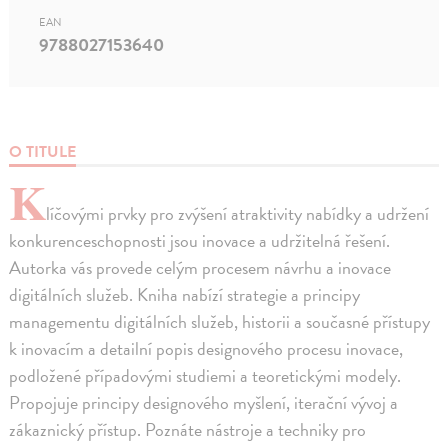
EAN
9788027153640
O TITULE
K
líčovými prvky pro zvýšení atraktivity nabídky a udržení
konkurenceschopnosti jsou inovace a udržitelná řešení.
Autorka vás provede celým procesem návrhu a inovace
digitálních služeb. Kniha nabízí strategie a principy
managementu digitálních služeb, historii a současné přístupy
k inovacím a detailní popis designového procesu inovace,
podložené případovými studiemi a teoretickými modely.
Propojuje principy designového myšlení, iterační vývoj a
zákaznický přístup. Poznáte nástroje a techniky pro