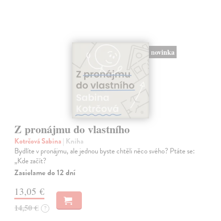
novinka
Z pronájmu do vlastního
Kotrčová Sabina
| Kniha
Bydlíte v pronájmu, ale jednou byste chtěli něco svého? Ptáte se:
„Kde začít?
Zasielame do 12 dní
13,05 €
14,50 €
?