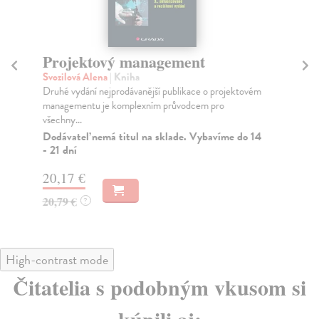
Projektový management
N
Svozilová Alena
| Kniha
Hu
Druhé vydání nejprodávanější publikace o projektovém
Sna
managementu je komplexním průvodcem pro
prá
všechny...
Za
Dodávateľ nemá titul na sklade. Vybavíme do 14
16
- 21 dní
17
20,17 €
20,79 €
?
High-contrast mode
Čitatelia s podobným vkusom si
kúpili aj: