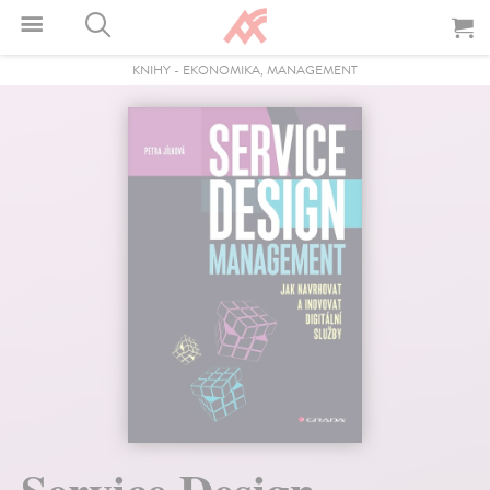
KNIHY
-
EKONOMIKA, MANAGEMENT