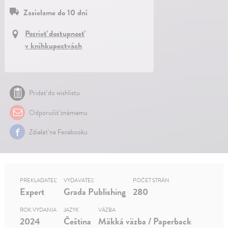
Zasielame do 10 dní
Pozrieť dostupnosť
v kníhkupectvách
Pridať do wishlistu
Odporučiť známemu
Zdielať na Facebooku
PREKLADATEĽ
VYDAVATEĽ
POČET STRÁN
Expert
Grada Publishing
280
ROK VYDANIA
JAZYK
VÄZBA
2024
Čeština
Mäkká väzba / Paperback