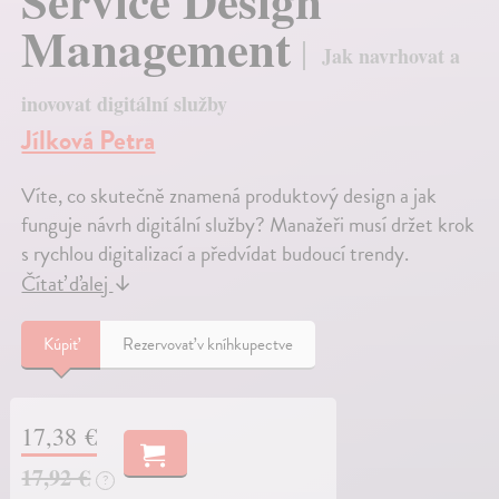
Service Design
Management
Jak navrhovat a
inovovat digitální služby
Jílková Petra
Víte, co skutečně znamená produktový design a jak
funguje návrh digitální služby? Manažeři musí držet krok
s rychlou digitalizací a předvídat budoucí trendy.
Čítať ďalej
↓
Kúpiť
Rezervovať v kníhkupectve
17,38 €
17,92 €
?