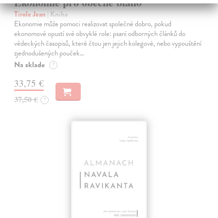
Ekonomie pro obecné blaho
Tirole Jean
| Kniha
Ekonomie může pomoci realizovat společné dobro, pokud
ekonomové opustí své obvyklé role: psaní odborných článků do
vědeckých časopisů, které čtou jen jejich kolegové, nebo vypouštění
zjednodušených pouček…
Na sklade
?
33,75 €
37,50 €
?