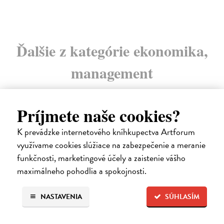
Ďalšie z kategórie ekonomika,
management
Príjmete naše cookies?
na sklade
novinka
K prevádzke internetového kníhkupectva Artforum
využívame cookies slúžiace na zabezpečenie a meranie
funkčnosti, marketingové účely a zaistenie vášho
maximálneho pohodlia a spokojnosti.
NASTAVENIA
SÚHLASÍM