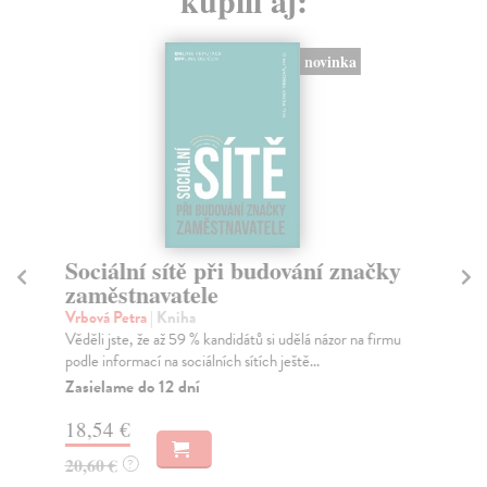
novinka
Sociální sítě při budování značky
F
zaměstnavatele
Rů
Nau
Vrbová Petra
| Kniha
(ro
Věděli jste, že až 59 % kandidátů si udělá názor na firmu
podle informací na sociálních sítích ještě...
Za
Zasielame do 12 dní
12
18,54 €
12
20,60 €
?