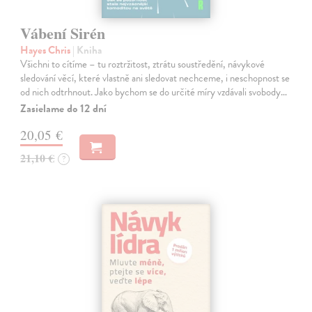
Vábení Sirén
Hayes Chris
| Kniha
Všichni to cítíme – tu roztržitost, ztrátu soustředění, návykové
sledování věcí, které vlastně ani sledovat nechceme, i neschopnost se
od nich odtrhnout. Jako bychom se do určité míry vzdávali svobody…
Zasielame do 12 dní
20,05 €
21,10 €
?