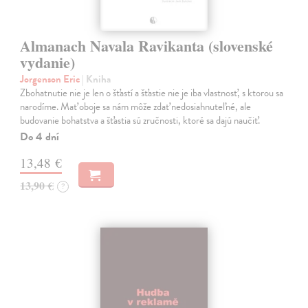
Almanach Navala Ravikanta (slovenské
vydanie)
Jorgenson Eric
| Kniha
Zbohatnutie nie je len o šťastí a šťastie nie je iba vlastnosť, s ktorou sa
narodíme. Mať oboje sa nám môže zdať nedosiahnuteľné, ale
budovanie bohatstva a šťastia sú zručnosti, ktoré sa dajú naučiť.
Do 4 dní
13,48 €
13,90 €
?