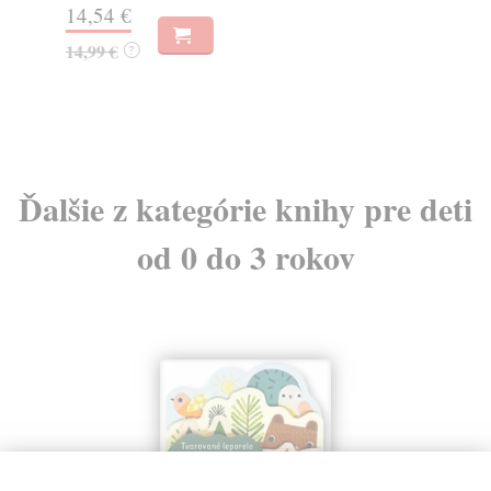
14,54 €
8,
14,99 €
?
8,
Ďalšie z kategórie knihy pre deti
od 0 do 3 rokov