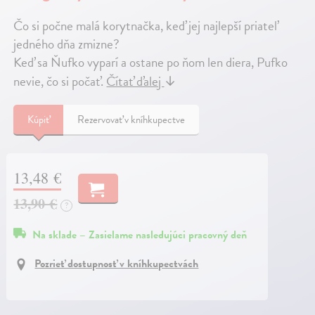
Čo si počne malá korytnačka, keď jej najlepší priateľ
jedného dňa zmizne?
Keď sa Ňufko vyparí a ostane po ňom len diera, Pufko
nevie, čo si počať.
Čítať ďalej
↓
Kúpiť
Rezervovať v kníhkupectve
13,48 €
13,90 €
?
Na sklade – Zasielame nasledujúci pracovný deň
Pozrieť dostupnosť v kníhkupectvách