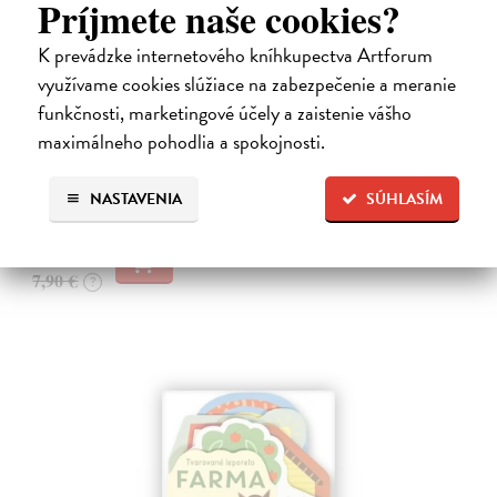
Príjmete naše cookies?
K prevádzke internetového kníhkupectva Artforum
využívame cookies slúžiace na zabezpečenie a meranie
Les - Tvarované leporelo
funkčnosti, marketingové účely a zaistenie vášho
Payne Sally
| Kniha
maximálneho pohodlia a spokojnosti.
Táto knižka s veselými obrázkami a rôzne tvarovanými stránkami
zaujme malé deti a zoznámi ich so životom v lese.
NASTAVENIA
SÚHLASÍM
Do 4 dní
7,66 €
7,90 €
?