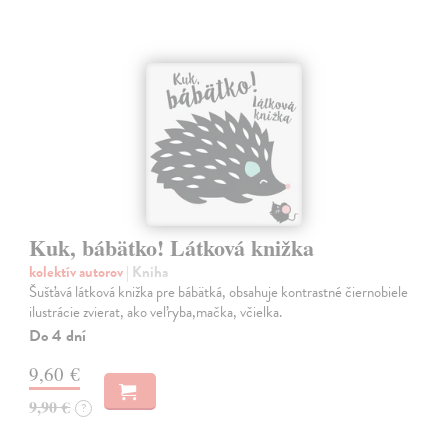
Kuk, bábätko! Látková knižka
kolektív autorov
| Kniha
Šušťavá látková knižka pre bábätká, obsahuje kontrastné čiernobiele
ilustrácie zvierat, ako veľryba,mačka, včielka.
Do 4 dní
9,60 €
9,90 €
?