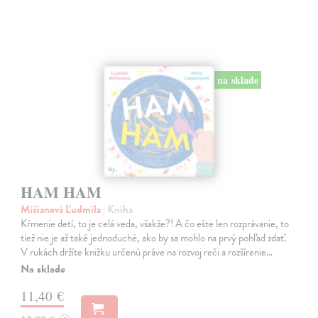
na sklade
HAM HAM
Mičianová Ľudmila
| Kniha
Kŕmenie detí, to je celá veda, všakže?! A čo ešte len rozprávanie, to
tiež nie je až také jednoduché, ako by sa mohlo na prvý pohľad zdať.
V rukách držíte knižku určenú práve na rozvoj reči a rozšírenie…
Na sklade
11,40 €