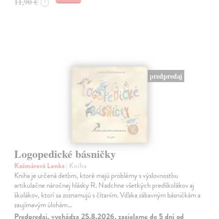
11,90 €
?
predpredaj
Logopedické básničky
Kačmárová Lenka
| Kniha
Kniha je určená deťom, ktoré majú problémy s výslovnosťou
artikulačne náročnej hlásky R. Nadchne všetkých predškolákov aj
školákov, ktorí sa zoznamujú s čítaním. Vďaka zábavným básničkám a
zaujímavým úlohám…
Predpredaj, vychádza 25.8.2026, zasielame do 5 dní od