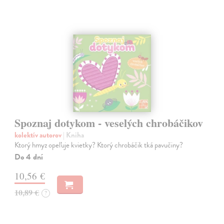
Spoznaj dotykom - veselých chrobáčikov
kolektív autorov
| Kniha
Ktorý hmyz opeľuje kvietky? Ktorý chrobáčik tká pavučiny?
Do 4 dní
10,56 €
10,89 €
?