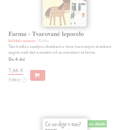
Farma - Tvarované leporelo
kolektív autorov
| Kniha
Táto knižka s veselými obrázkami a rôzne tvarovanými stránkami
zaujme malé deti a zoznámi ich so zvieratami na farme.
Do 4 dní
7,66 €
7,90 €
?
na sklade