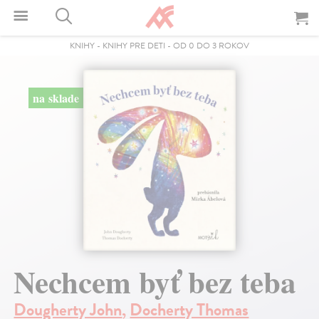
KNIHY
-
KNIHY PRE DETI
-
OD 0 DO 3 ROKOV
na sklade
Nechcem byť bez teba
Dougherty John
,
Docherty Thomas