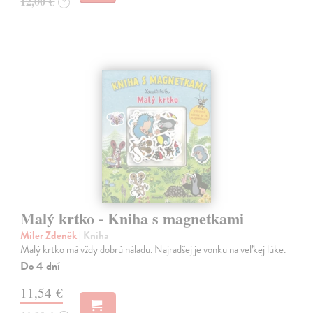
12,00 €
?
Malý krtko - Kniha s magnetkami
Miler Zdeněk
| Kniha
Malý krtko má vždy dobrú náladu. Najradšej je vonku na veľkej lúke.
Do 4 dní
11,54 €