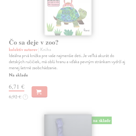
Čo sa deje v zoo?
kolektív autorov
| Kniha
Ideálna prvá knižka pre vaše najmenšie deti. Je veľká akurát do
detských ručičiek, má oblú hranu a vďaka pevným stránkam vydrží aj
menej šetrné zaobchádzanie.
Na sklade
6,71 €
6,92 €
?
na sklade