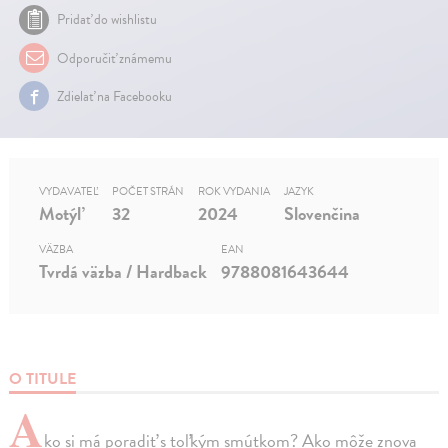
Pridať do wishlistu
Odporučiť známemu
Zdielať na Facebooku
VYDAVATEĽ
POČET STRÁN
ROK VYDANIA
JAZYK
Motýľ
32
2024
Slovenčina
VÄZBA
EAN
Tvrdá väzba / Hardback
9788081643644
O TITULE
A
ko si má poradiť s toľkým smútkom? Ako môže znova