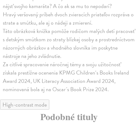
nájsť svojho kamaráta? A čo ak sa mu to nepodarí?
Hravý veršovaný príbeh dvoch zvieracích priateľov rozpráva o
strate a smútku, ale aj o nádeji a zmierení.
Táto obrázková knižka pomôže rodičom malých detí pracovať
s detským smútkom zo straty blízkej osoby a prostredníctvom
názorných obrázkov a vhodného slovníka im poskytne
nástroje na jeho zvládnutie.
Za citlivé spracovanie náročnej témy a svoju užitočnosť
získala prestížne ocenenia KPMG Children‘s Books Ireland
Award 2024, UK Literacy Association Award 2024,
nominovaná bola aj na Oscar´s Book Prize 2024.
High-contrast mode
Podobné tituly