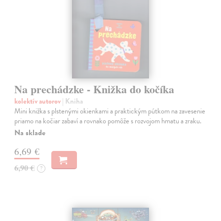
Na prechádzke - Knižka do kočíka
kolektív autorov
| Kniha
Mini knižka s plstenými okienkami a praktickým pútkom na zavesenie
priamo na kočiar zabaví a rovnako pomôže s rozvojom hmatu a zraku.
Na sklade
6,69 €
6,90 €
?