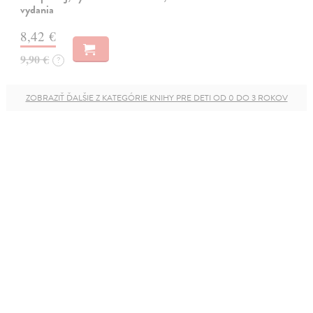
vydania
8,42 €
9,90 €
?
ZOBRAZIŤ ĎALŠIE Z KATEGÓRIE KNIHY PRE DETI OD 0 DO 3 ROKOV