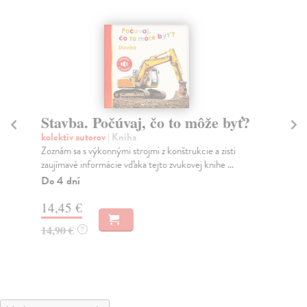
Stavba. Počúvaj, čo to môže byť?
M
kolektív autorov
| Kniha
Mi
Zoznám sa s výkonnými strojmi z konštrukcie a zisti
Tot
zaujímavé informácie vďaka tejto zvukovej knihe ...
do 
Do 4 dní
Na
14,45 €
15
14,90 €
16
?