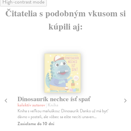
High-contrast mode
Čitatelia s podobným vkusom si
kúpili aj:
Dinosaurík nechce ísť spať
My
š
kolektív autorov
| Kniha
Kniha s veľkou maňuškou: Dinosaurík Danko už má byť
Ca
dávno v posteli, ale vôbec sa ešte necíti unaven...
Dos
rad
Zasielame do 10 dní
Za