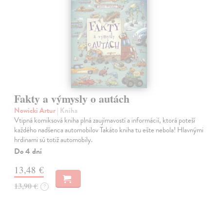
Fakty a výmysly o autách
Nowicki Artur
| Kniha
Vtipná komiksová kniha plná zaujímavostí a informácií, ktorá poteší
každého nadšenca automobilov Takáto kniha tu ešte nebola! Hlavnými
hrdinami sú totiž automobily.
Do 4 dní
13,48 €
13,90 €
?