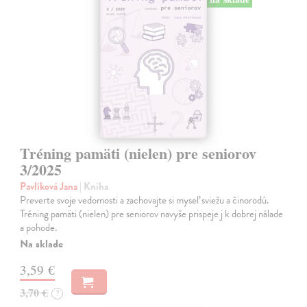
Tréning pamäti (nielen) pre seniorov
3/2025
Pavlíková Jana
| Kniha
Preverte svoje vedomosti a zachovajte si myseľ sviežu a činorodú.
Tréning pamäti (nielen) pre seniorov navyše prispeje j k dobrej nálade
a pohode.
Na sklade
3,59 €
3,70 €
?