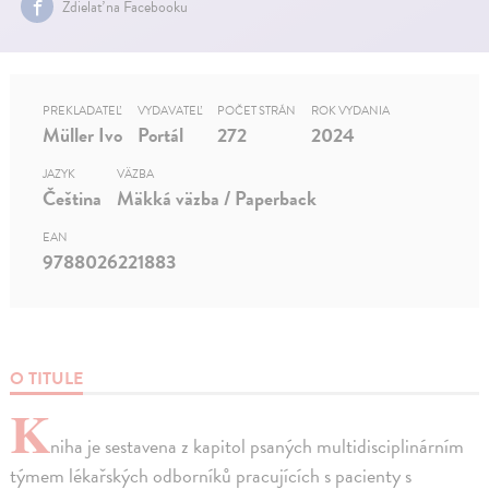
Zdielať na Facebooku
PREKLADATEĽ
VYDAVATEĽ
POČET STRÁN
ROK VYDANIA
Müller Ivo
Portál
272
2024
JAZYK
VÄZBA
Čeština
Mäkká väzba / Paperback
EAN
9788026221883
O TITULE
K
niha je sestavena z kapitol psaných multidisciplinárním
týmem lékařských odborníků pracujících s pacienty s