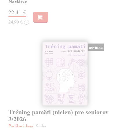
Na sklade
22,41 €
24,90 €
?
novinka
Tréning pamäti (nielen) pre seniorov
3/2026
Pavlíková Jana
| Kniha