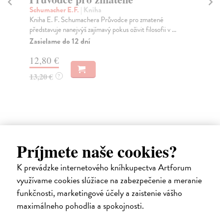
d
Šišková Tatjana (ed.)
| Kniha
Kniha, která je praktickým úvodem do problematiky
Če
rodinné mediace, předkládá zkušenost osmi českých ...
Mon
nej
Do 5 dní
zabe
21,83 €
Na
22,50 €
?
15
16
Ďalšie z kategórie psychológia
Príjmete naše cookies?
K prevádzke internetového kníhkupectva Artforum
využívame cookies slúžiace na zabezpečenie a meranie
funkčnosti, marketingové účely a zaistenie vášho
maximálneho pohodlia a spokojnosti.