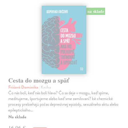
na sklade
Cesta do mozgu a späť
Fričová Dominika
| Kniha
Čo nás bolí, keď nás bolí hlava? Čo sa deje v mozgu, keď spíme,
meditujeme, športujeme alebo keď sme zamilovaní? ké chemické
procesy prebiehajú počas depresívnej epizódy, sexuálneho aktu alebo
epileptického…
Na sklade
16,06 €