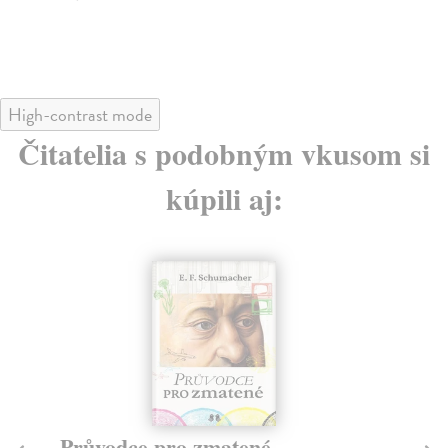
20,70 €
?
High-contrast mode
Čitatelia s podobným vkusom si
kúpili aj:
Průvodce rodinnou mediací
L