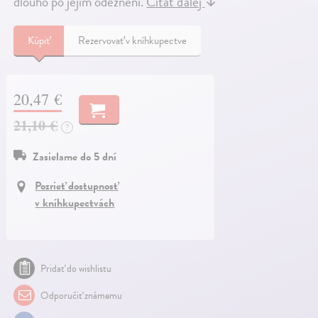
dlouho po jejím odeznění.
Čítať ďalej
↓
Kúpiť
Rezervovať v kníhkupectve
20,47 €
21,10 €
?
Zasielame do 5 dní
Pozrieť dostupnosť
v kníhkupectvách
Pridať do wishlistu
Odporučiť známemu