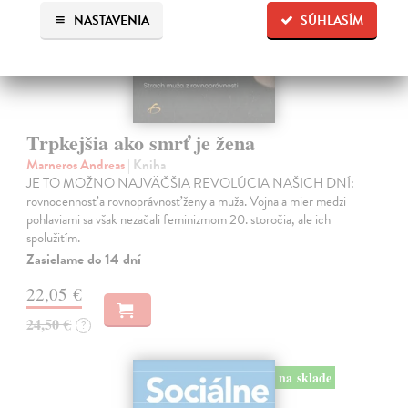
NASTAVENIA
SÚHLASÍM
Trpkejšia ako smrť je žena
Marneros Andreas
| Kniha
JE TO MOŽNO NAJVÄČŠIA REVOLÚCIA NAŠICH DNÍ:
rovnocennosť a rovnoprávnosť ženy a muža. Vojna a mier medzi
pohlaviami sa však nezačali feminizmom 20. storočia, ale ich
spolužitím.
Zasielame do 14 dní
22,05 €
24,50 €
?
na sklade