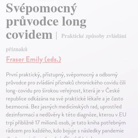
Svépomocný
průvodce long
covidem
Praktické způsoby zvládání
příznaků
Fraser Emily (eds.)
První praktický, přístupný, svépomocný a odborný
průvodce pro zvládání příznaků chronického covidu čili
long-covidu pro širokou veřejnost, která je v České
republice odkázána na své praktické lékaře a je často
bezmocná. Bez jasných medicínských rad, uprostřed
dezinformací a nedůvěry k této diagnóze, kterou v EU
trpí přibližně 17 milionů osob, je tato kniha potřebným
rádcem pro každého, kdo bojuje s následky pandemie