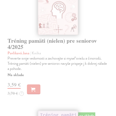
Tréning pamäti (nielen) pre seniorov
4/2025
Pavlíková Jana
| Kniha
Preverte svoje vedomosti a zachovajte si myseľ sviežu a činorodú.
Tréning pamäti (nielen) pre seniorov navyše prispeje j k dobrej nálade
a pohode.
Na sklade
3,59 €
3,70 €
?
na sklade