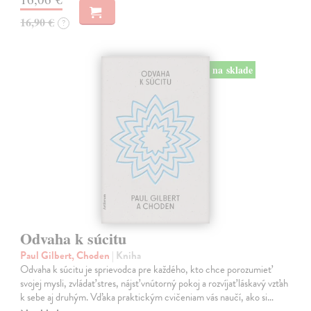
16,90 €
?
na sklade
Odvaha k súcitu
Paul Gilbert, Choden
| Kniha
Odvaha k súcitu je sprievodca pre každého, kto chce porozumieť
svojej mysli, zvládať stres, nájsť vnútorný pokoj a rozvíjať láskavý vzťah
k sebe aj druhým. Vďaka praktickým cvičeniam vás naučí, ako si…