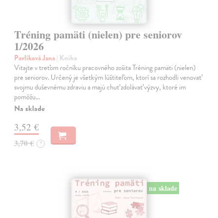
Tréning pamäti (nielen) pre seniorov
1/2026
Pavlíková Jana
| Kniha
Vitajte v treťom ročníku pracovného zošita Tréning pamäti (nielen)
pre seniorov. Určený je všetkým lúštiteľom, ktorí sa rozhodli venovať
svojmu duševnému zdraviu a majú chuť zdolávať výzvy, ktoré im
pomôžu…
Na sklade
3,52 €
3,70 €
?
na sklade