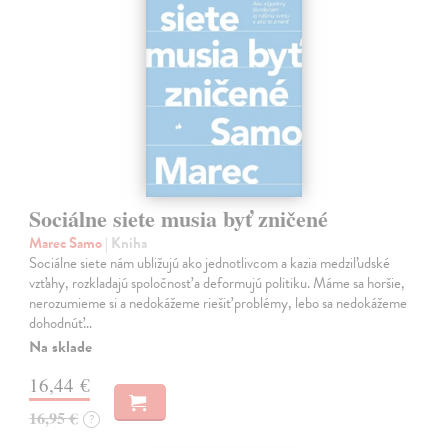
Sociálne siete musia byť zničené
Marec Samo
| Kniha
Sociálne siete nám ubližujú ako jednotlivcom a kazia medziľudské
vzťahy, rozkladajú spoločnosť a deformujú politiku. Máme sa horšie,
nerozumieme si a nedokážeme riešiť problémy, lebo sa nedokážeme
dohodnúť…
Na sklade
16,44 €
16,95 €
?