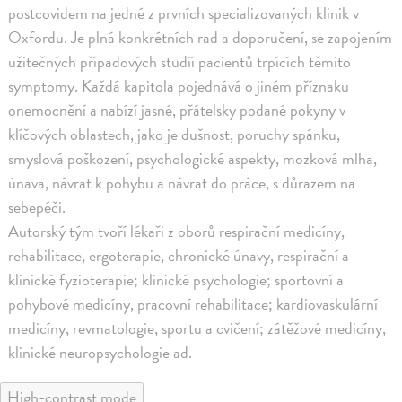
postcovidem na jedné z prvních specializovaných klinik v
Oxfordu. Je plná konkrétních rad a doporučení, se zapojením
užitečných případových studií pacientů trpících těmito
symptomy. Každá kapitola pojednává o jiném příznaku
onemocnění a nabízí jasné, přátelsky podané pokyny v
klíčových oblastech, jako je dušnost, poruchy spánku,
smyslová poškození, psychologické aspekty, mozková mlha,
únava, návrat k pohybu a návrat do práce, s důrazem na
sebepéči.
Autorský tým tvoří lékaři z oborů respirační medicíny,
rehabilitace, ergoterapie, chronické únavy, respirační a
klinické fyzioterapie; klinické psychologie; sportovní a
pohybové medicíny, pracovní rehabilitace; kardiovaskulární
medicíny, revmatologie, sportu a cvičení; zátěžové medicíny,
klinické neuropsychologie ad.
High-contrast mode