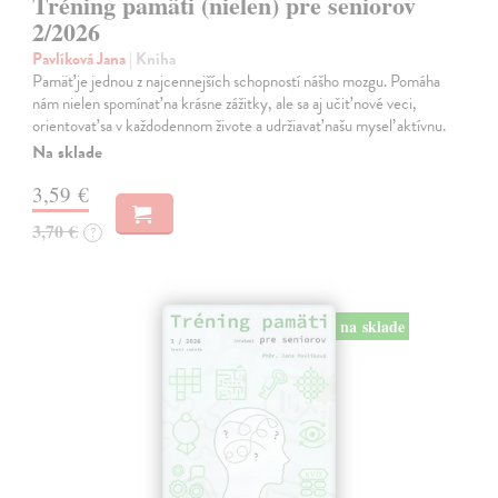
Tréning pamäti (nielen) pre seniorov
2/2026
Pavlíková Jana
| Kniha
Pamäť je jednou z najcennejších schopností nášho mozgu. Pomáha
nám nielen spomínať na krásne zážitky, ale sa aj učiť nové veci,
orientovať sa v každodennom živote a udržiavať našu myseľ aktívnu.
Na sklade
3,59 €
3,70 €
?
na sklade