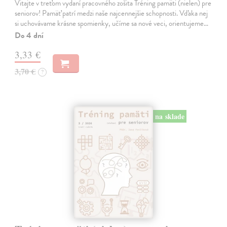
Vitajte v treťom vydaní pracovného zošita Tréning pamäti (nielen) pre
seniorov! Pamäť patrí medzi naše najcennejšie schopnosti. Vďaka nej
si uchovávame krásne spomienky, učíme sa nové veci, orientujeme…
Do 4 dní
3,33 €
3,70 €
?
na sklade