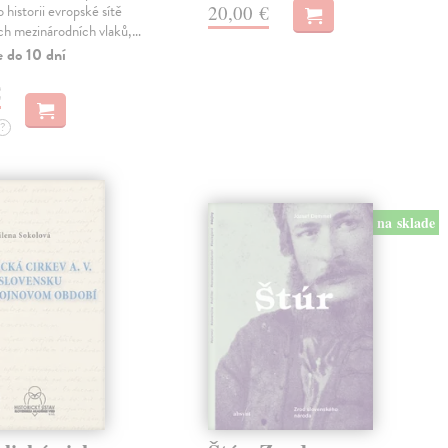
20,00 €
 historii evropské sítě
ch mezinárodních vlaků,…
e do 10 dní
€
?
na sklade