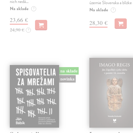
nich nedá…
územie Slovenska a blízke 
Na sklade
?
Na sklade
?
23,66 €
28,30 €
24,90 €
?
na sklade
novinka