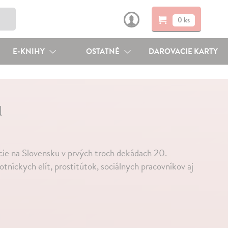
0 ks
E-KNIHY
OSTATNÉ
DAROVACIE KARTY
u
ie na Slovensku v prvých troch dekádach 20.
tníckych elít, prostitútok, sociálnych pracovníkov aj