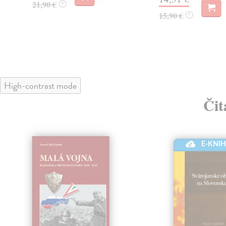
21,90 €
?
15,90 €
?
High-contrast mode
Čit
E-KNI