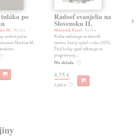
 tuláka po
Radosť evanjelia na
Ol
ku
Slovensku II.
na
tin M.
| Kniha
Moravčík Karol
| Kniha
Dug
hy vznikol počas
Kniha nadväzuje na zborník
Kost
tovania Martina M.
textov, ktorý vyšiel v roku 2015.
mes
venskom.
Titul knihy opäť odkazuje na
naoz
programový...
arch
?
Na sklade
Do 
?
4,75 €
19
5,00 €
19,
?
jiny