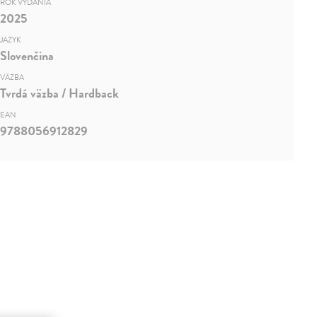
ROK VYDANIA
2025
JAZYK
Slovenčina
VÄZBA
Tvrdá väzba / Hardback
EAN
9788056912829