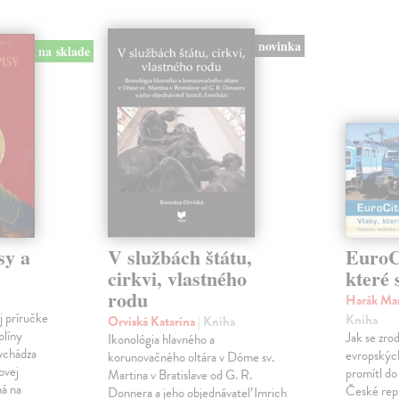
novinka
na sklade
sy a
V službách štátu,
EuroCi
cirkvi, vlastného
které 
rodu
Harák Mar
j príručke
Kniha
Orviská Katarína
| Kniha
plíny
Jak se zrod
Ikonológia hlavného a
vychádza
evropských 
korunovačného oltára v Dóme sv.
ovej
promítl do
Martina v Bratislave od G. R.
ná na
České repu
Donnera a jeho objednávateľ Imrich