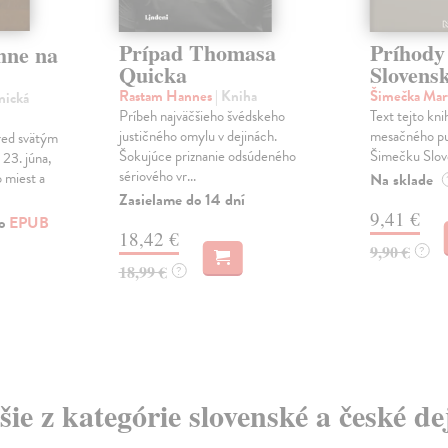
Prípad Thomasa
Príhody
hne na
Quicka
Slovens
Rastam Hannes
| Kniha
Šimečka Mar
nická
Príbeh najväčšieho švédskeho
Text tejto kni
justičného omylu v dejinách.
mesačného pu
red svätým
Šokujúce priznanie odsúdeného
Šimečku Slo
23. júna,
sériového vr...
 miest a
Na sklade
Zasielame do 14 dní
9,41 €
ko
EPUB
18,42 €
9,90 €
?
18,99 €
?
šie z kategórie slovenské a české de