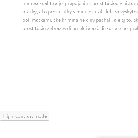
homosexualite a jej prepojeniu s prostitúciou v histo
otázky, ako prostitútky v minulosti žili, kde sa vyskyt
boli matkami, aké kriminálne činy páchali, ale aj to, 
prostitúciu zobrazovali umelci a aké diskusie o nej pre
High-contrast mode