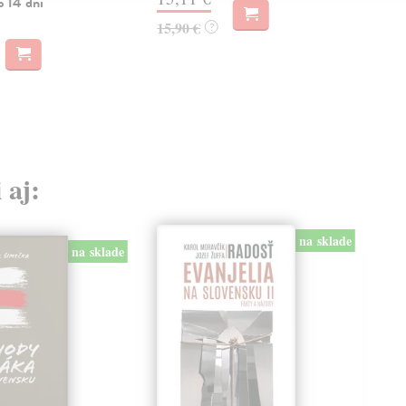
o 14 dní
15,90 €
23,
?
 aj:
na sklade
na sklade