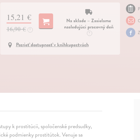
P
15,21 €
Na sklade – Zasielame
O
nasledujúci pracovný deň
16,90 €
?
Z
?
Pozrieť dostupnosť v kníhkupectvách
stupy k prostitúcii, spoločenské predsudky,
cké podmienky prostitútok. Venuje sa