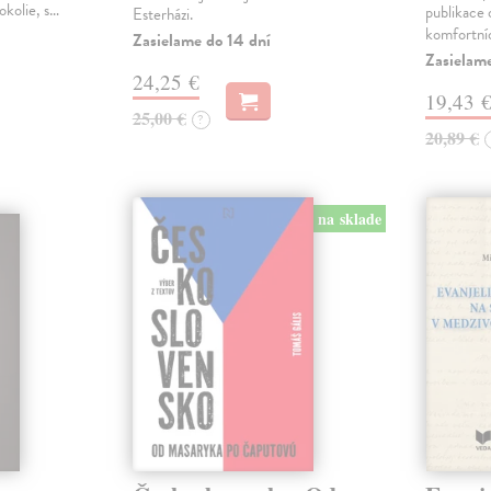
okolie, s…
publikace o
Esterházi.
komfortní
Zasielame do 14 dní
Zasielam
24,25 €
19,43 
25,00 €
?
20,89 €
na sklade