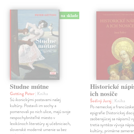
na sklade
Studne mútne
Historické nápi
ich nosiče
Getting Peter
| Kniha
Sú ikonickými postavami našej
Šedivý Juraj
| Kniha
kultúry. Postavili im sochy a
Po nemeckej a francúzske
pomenovali po nich ulice, majú svoje
epigrafie (historickej disci
nespochybniteľné miesto v
zaoberajúcej sa nápismi) 
lexikónoch literatúry aj učebniciach,
tretia syntéza vývoja nápis
slovenské moderné umenie sa bez
kultúry, primárne zamera