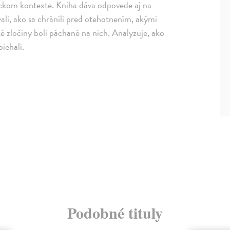
rickom kontexte. Kniha dáva odpovede aj na
ovali, ako sa chránili pred otehotnením, akými
aké zločiny boli páchané na nich. Analyzuje, ako
biehali.
Podobné tituly