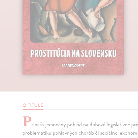
O TITULE
P
rináša jedinečný pohľad na dobové legislatívne prí
problematiku pohlavných chorôb či sociálno-ekonomi