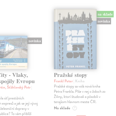
na sklade
novinka
novinka
ty - Vlaky,
Pražské stopy
spojily Evropu
Frankl Peter
| Kniha
Pražské stopy sa volá nová kniha
tin, Šťáhlavský Petr
|
Petra Frankla. Píše v nej o židoch zo
Žiliny, ktorí študovali a pôsobili v
ila síť prestižních
terajšom hlavnom meste ČR.
expresů a jak se její vývoj
Na sklade
 železniční dopravy v
?
blice? To vám přiblíží