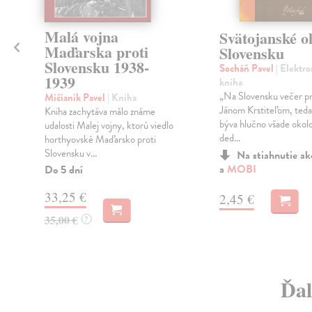
Malá vojna
Svätojanské o
Maďarska proti
Slovensku
Slovensku 1938-
Socháň Pavel
| Elektro
1939
i
kniha
„Na Slovensku večer p
Mičianik Pavel
| Kniha
Jánom Krstiteľom, teda 
Kniha zachytáva málo známe
býva hlučno všade okolo
udalosti Malej vojny, ktorú viedlo
ded...
horthyovské Maďarsko proti
Slovensku v...
Na stiahnutie a
a
MOBI
Do 5 dní
33,25 €
2,45 €
35,00 €
?
Ďal