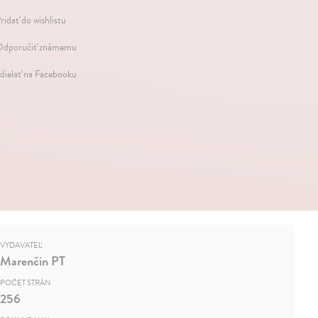
ridať do wishlistu
dporučiť známemu
dielať na Facebooku
VYDAVATEĽ
Marenčin PT
POČET STRÁN
256