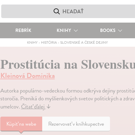
REBRÍK
KNIHY
BOOKS
KNIHY
-
HISTÓRIA
-
SLOVENSKÉ A ČESKÉ DEJINY
Prostitúcia na Slovensk
Kleinová Dominika
Autorka populárno-vedeckou formou odkrýva dejiny prostitúc
storočia. Preniká do myšlienkových svetov politických a zdravo
umelcov.
Čítať ďalej
↓
Kúpiť
na webe
Rezervovať v kníhkupectve