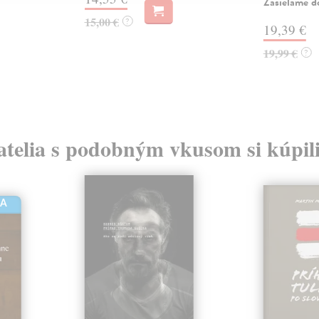
Zasielame d
15,00 €
?
19,39 €
19,99 €
?
atelia s podobným vkusom si kúpili
HA