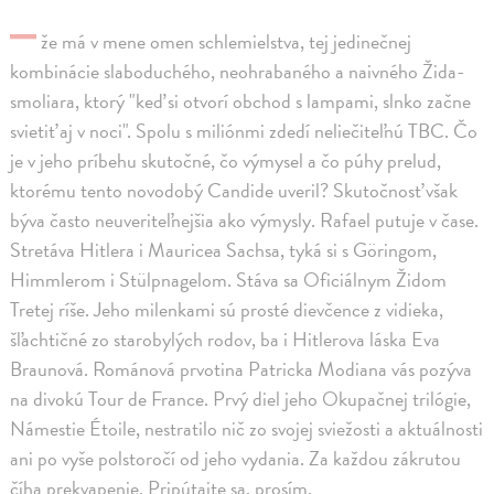
–
že má v mene omen schlemielstva, tej jedinečnej
kombinácie slaboduchého, neohrabaného a naivného Žida-
smoliara, ktorý "keď si otvorí obchod s lampami, slnko začne
svietiť aj v noci". Spolu s miliónmi zdedí neliečiteľnú TBC. Čo
je v jeho príbehu skutočné, čo výmysel a čo púhy prelud,
ktorému tento novodobý Candide uveril? Skutočnosť však
býva často neuveriteľnejšia ako výmysly. Rafael putuje v čase.
Stretáva Hitlera i Mauricea Sachsa, tyká si s Göringom,
Himmlerom i Stülpnagelom. Stáva sa Oficiálnym Židom
Tretej ríše. Jeho milenkami sú prosté dievčence z vidieka,
šľachtičné zo starobylých rodov, ba i Hitlerova láska Eva
Braunová. Románová prvotina Patricka Modiana vás pozýva
na divokú Tour de France. Prvý diel jeho Okupačnej trilógie,
Námestie Étoile, nestratilo nič zo svojej sviežosti a aktuálnosti
ani po vyše polstoročí od jeho vydania. Za každou zákrutou
číha prekvapenie. Pripútajte sa, prosím.