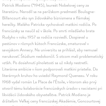
Patrick Modiano (*1945), laureát Nobelovej ceny za
literatúru. Narodil sa na parížskom predmestí Boulogne-
Billancourt ako syn židovského biznismena a flámskej
herečky. Malého Patricka vychovávali matkini rodičia. Po
francúzsky sa naučil až v škole. Po smrti mladšieho brata
Rudyho v roku 1957 sa rodičia rozviedli. Dospieval u
pestúnov v rôznych kútoch Francúzska, zmaturoval v
savojskom Annecy. Na univerzitu sa prihlásil, aby nemusel
narukovať. Štúdium nedokončil. S otcom mali problematický
vzťah. Po dosiahnutí plnoletosti sa už nikdy nestretli.
Literárne ambície v ňom podporovali matkini priatelia. Do
literárnych kruhov ho uviedol Raymond Queneau. V roku
1968 vydal román La Place de l’Étoile, v ktorom ako prvý
otvoril tému kolaborácie francúzskych úradov s nacistami pri
likvidácii židovského obyvateľstva. Patrick Modiano je
držiteľom Veľkej ceny francúzskej Akadémie, Goncourtovej