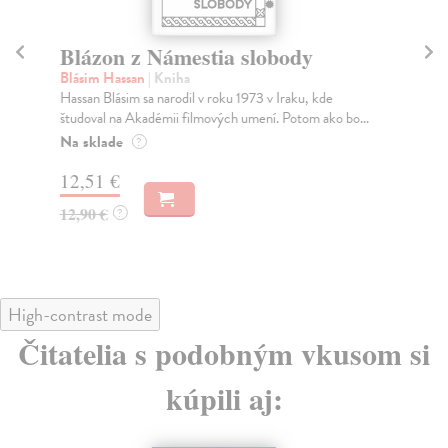
Blázon z Námestia slobody
J
Blásim Hassan
| Kniha
As
Hassan Blásim sa narodil v roku 1973 v Iraku, kde
Nad
študoval na Akadémii filmových umení. Potom ako bo...
iko
Na sklade
Na
?
12,51 €
18
12,90 €
18
?
High-contrast mode
Čitatelia s podobným vkusom si
kúpili aj: