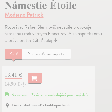
Námestie Étoile
Modiano Patrick
Rozprávač Rafael Šlemilovič neustále provokuje
Šťastenu i roduverných Francúzov. A to napriek tomu –
či práve preto?
Čítať ďalej
↓
Kúpiť
Rezervovať v kníhkupectve
13,41 €
14,90 €
?
Na sklade – Zasielame nasledujúci pracovný deň
Pozrieť dostupnosť v kníhkupectvách