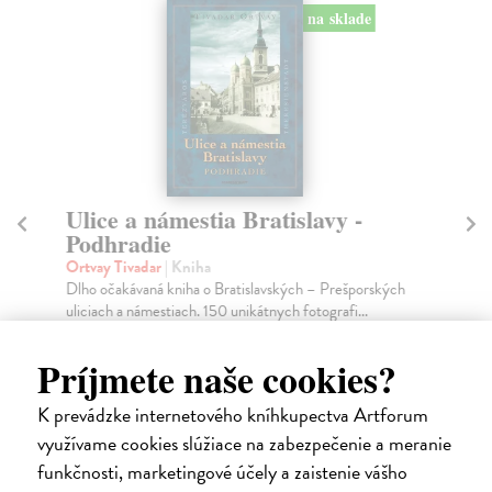
na sklade
Ulice a námestia Bratislavy -
A
Podhradie
Co
Mic
Ortvay Tivadar
| Kniha
Vra
Dlho očakávaná kniha o Bratislavských – Prešporských
uliciach a námestiach. 150 unikátnych fotografi...
Na
Na sklade
?
17
Príjmete naše cookies?
12,51 €
17
K prevádzke internetového kníhkupectva Artforum
12,90 €
?
využívame cookies slúžiace na zabezpečenie a meranie
funkčnosti, marketingové účely a zaistenie vášho