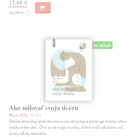
15,68 €
16,50 €
?
na sklade
Ako milovať svoju dcéru
Blum Hila
| Kniha
Staršia žena stojí pred domom a cez okno tajne pozoruje rodinu: otca,
matku a dve deti. Díva sa na svoje vnučky, ktoré kvôli odlúčeniu od
dcéry nikdy nestretla.