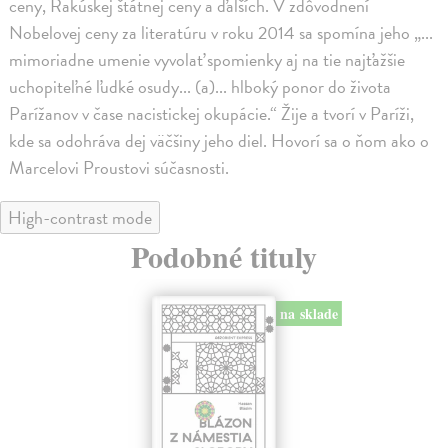
ceny, Rakúskej štátnej ceny a ďalších. V zdôvodnení
Nobelovej ceny za literatúru v roku 2014 sa spomína jeho „...
mimoriadne umenie vyvolať spomienky aj na tie najťažšie
uchopiteľné ľudké osudy... (a)... hlboký ponor do života
Parížanov v čase nacistickej okupácie.“ Žije a tvorí v Paríži,
kde sa odohráva dej väčšiny jeho diel. Hovorí sa o ňom ako o
Marcelovi Proustovi súčasnosti.
High-contrast mode
Podobné tituly
na sklade