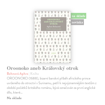
na sklade
novinka
Oroonoko aneb Královský otrok
Behnová Aphra
| Kniha
OROONOKO (1688), bizarní barokní příběh afrického prince
uvrženého do otroctví v Surinamu, patří k nejvýznamnějším textům z
období počátků britského románu, bývá označován za první anglické
dílo, které…
Na sklade