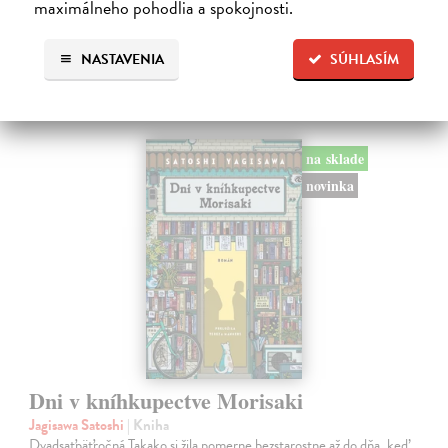
maximálneho pohodlia a spokojnosti.
Ďalšie z kategórie svetová
NASTAVENIA
SÚHLASÍM
beletria
na sklade
novinka
Dni v kníhkupectve Morisaki
Jagisawa Satoshi
| Kniha
Dvadsaťpäťročná Takako si žila pomerne bezstarostne až do dňa, keď