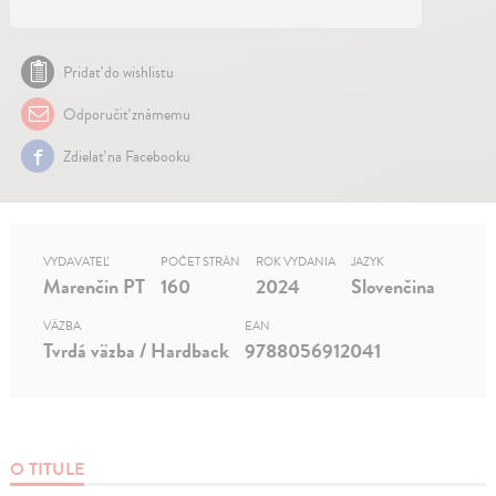
Pridať do wishlistu
Odporučiť známemu
Zdielať na Facebooku
VYDAVATEĽ
POČET STRÁN
ROK VYDANIA
JAZYK
Marenčin PT
160
2024
Slovenčina
VÄZBA
EAN
Tvrdá väzba / Hardback
9788056912041
O TITULE