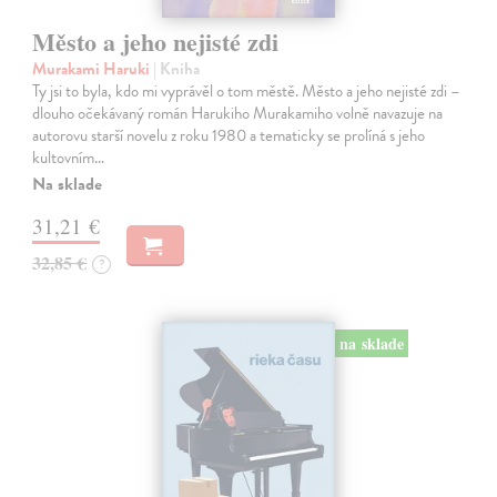
Město a jeho nejisté zdi
Murakami Haruki
| Kniha
Ty jsi to byla, kdo mi vyprávěl o tom městě. Město a jeho nejisté zdi –
dlouho očekávaný román Harukiho Murakamiho volně navazuje na
autorovu starší novelu z roku 1980 a tematicky se prolíná s jeho
kultovním…
Na sklade
31,21 €
32,85 €
?
na sklade