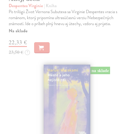
Despentes Virginie
| Kniha
Po trilógii Život Vernona Subutexa sa Virginie Despentes vracia s
románom, ktorý pripomína ultrasúčasnú verziu Nebezpečných
známostí. Ide o príbeh plný hnevu aj útechy, vzdoru aj prijatia.
Na sklade
22,33 €
23,50 €
?
na sklade