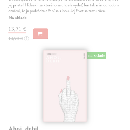
jej priateľ Hideaki, za ktorého sa chcela vydať, len tak mimochodom
oznámi, že ju podvádza a žení sa s inou. Jej život sa zrazu rúca.
Na sklade
13,71 €
14,90 €
?
na sklade
Ahoj, debil