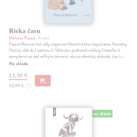
Rieka času
Mercier Pascal
| Kniha
Pascal Mercier bol vždy majstrom filozofického rozprávania. Romány
Nočný vlak do Lisabonu či Váha slov podnietili milióny čitateľov k
zamysleniu sa nad veľkými témami, ako sú identita, sloboda, čas či…
Na sklade
12,30 €
12,95 €
?
na sklade