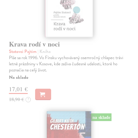
Krava rodí v noci
Statovci Pajtim
| Kniha
Píše sa rok 1996. Vo Fínsku vychovávaný osemročný chlapec trávi
letné prázdniny v Kosove, kde zažíva čudesné udalosti, ktoré ho
poznačia na celý život.
Na sklade
17,01 €
18,90 €
?
na sklade