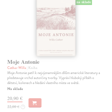
na sklade
Moje Antonie
Cather Willa
| Kniha
Moje Antonie patří k nejvýznamnějším dílům americké literatury a
představuje vrchol autorčiny tvorby. Vypráví hluboký příběh o
dětství, kořenech a hledání vlastního místa ve světě.
Na sklade
20,90 €
22,00 €
?