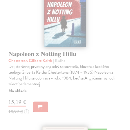
Napoleon z Notting Hillu
Chesterton Gilbert Keith
| Kniha
Dej literárnej prvotiny anglický spisovateľa, filozofa a laického
teológa Gilberta Keitha Chestertona (1874 – 1936) Napoleon z
Notting Hillu sa odohráva v roku 1984, keď sa Angličania rozhodli
zriecť parlamentnej…
Na sklade
15,19 €
15,99 €
?