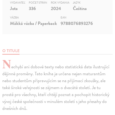
VYDAVATEĽ
POČET STRÁN
ROK VYDANIA
JAZYK
Jota
336
2024
Čeština
VÄZBA
EAN
Mäkká väzba / Paperback
9788076893276
O TITULE
N
echybí ani dobové texty nebo statistická data ilustrující
dějinné proměny. Tato kniha je určena nejen maturantům
nebo studentům připravujícím se na přijímací zkoušky, ale
také široké veřejnosti se zájmem o dvacáté století. Je tu
prostě pro všechny, kteří chtějí poznat a pochopit historický
vývoj české společnosti v minulém století s jeho přesahy do
dnešních dnů.