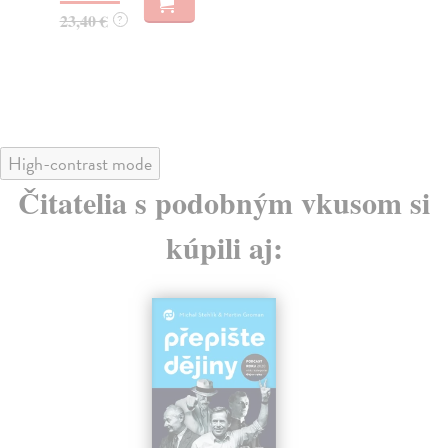
23,40 €
28
?
High-contrast mode
Čitatelia s podobným vkusom si
kúpili aj: