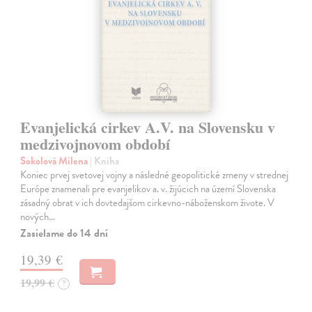
Evanjelická cirkev A.V. na Slovensku v
medzivojnovom období
Sokolová Milena
| Kniha
Koniec prvej svetovej vojny a následné geopolitické zmeny v strednej
Európe znamenali pre evanjelikov a. v. žijúcich na území Slovenska
zásadný obrat v ich dovtedajšom cirkevno-náboženskom živote. V
nových…
Zasielame do 14 dní
19,39 €
19,99 €
?