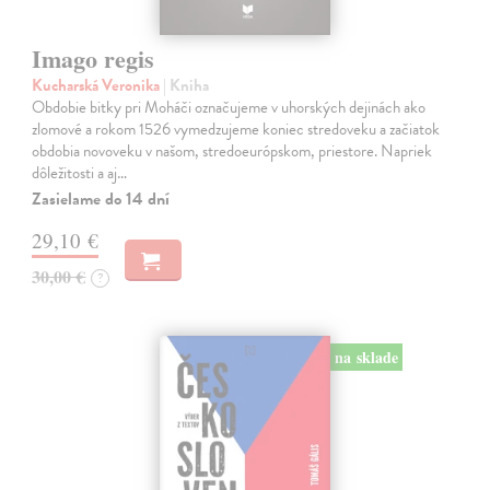
Imago regis
Kucharská Veronika
| Kniha
Obdobie bitky pri Moháči označujeme v uhorských dejinách ako
zlomové a rokom 1526 vymedzujeme koniec stredoveku a začiatok
obdobia novoveku v našom, stredoeurópskom, priestore. Napriek
dôležitosti a aj…
Zasielame do 14 dní
29,10 €
30,00 €
?
na sklade