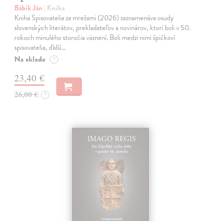
Bábik Ján
| Kniha
Kniha Spisovatelia za mrežami (2026) zaznamenáva osudy
slovenských literátov, prekladateľov a novinárov, ktorí boli v 50.
rokoch minulého storočia väznení. Boli medzi nimi špičkoví
spisovatelia, ďalší…
Na sklade
?
23,40 €
26,00 €
?