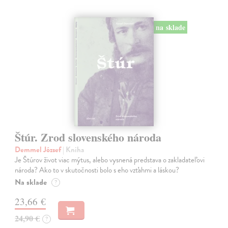
na sklade
Štúr. Zrod slovenského národa
Demmel József
| Kniha
Je Štúrov život viac mýtus, alebo vysnená predstava o zakladateľovi
národa? Ako to v skutočnosti bolo s eho vzťahmi a láskou?
Na sklade
?
23,66 €
24,90 €
?