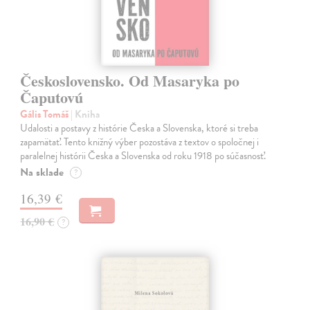
Československo. Od Masaryka po
Čaputovú
Gális Tomáš
| Kniha
Udalosti a postavy z histórie Česka a Slovenska, ktoré si treba
zapamätať. Tento knižný výber pozostáva z textov o spoločnej i
paralelnej histórii Česka a Slovenska od roku 1918 po súčasnosť.
Na sklade
?
16,39 €
16,90 €
?