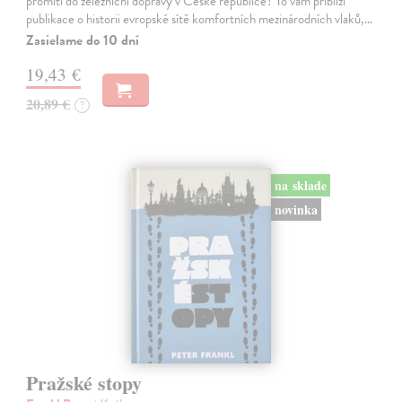
promítl do železniční dopravy v České republice? To vám přiblíží
publikace o historii evropské sítě komfortních mezinárodních vlaků,…
Zasielame do 10 dní
19,43 €
20,89 €
?
na sklade
novinka
Pražské stopy