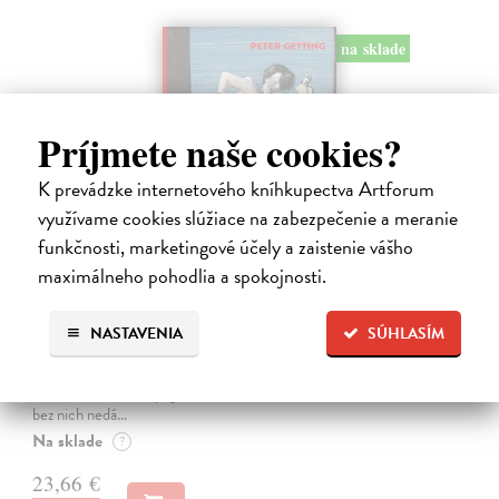
na sklade
Príjmete naše cookies?
K prevádzke internetového kníhkupectva Artforum
využívame cookies slúžiace na zabezpečenie a meranie
funkčnosti, marketingové účely a zaistenie vášho
maximálneho pohodlia a spokojnosti.
Studne mútne
Getting Peter
| Kniha
NASTAVENIA
SÚHLASÍM
Sú ikonickými postavami našej kultúry. Postavili im sochy a
pomenovali po nich ulice, majú svoje nespochybniteľné miesto v
lexikónoch literatúry aj učebniciach, slovenské moderné umenie sa
bez nich nedá…
Na sklade
?
23,66 €