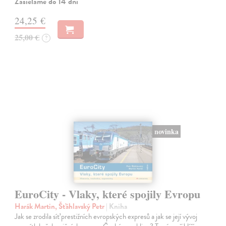
Zasielame do 14 dní
24,25 €
25,00 €
?
novinka
EuroCity - Vlaky, které spojily Evropu
Harák Martin, Šťáhlavský Petr
| Kniha
Jak se zrodila síť prestižních evropských expresů a jak se její vývoj