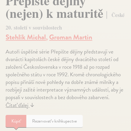
Přepište dějiny
(nejen) k maturitě
České
20. století v souvislostech
Stehlík Michal
,
Groman Martin
Autoři úspěšné série Přepište dějiny představují ve
dvanácti kapitolách české dějiny dvacátého století od
založení Československa v roce 1918 až po rozpad
společného státu v roce 1992. Kromě chronologického
popisu přináší nové pohledy na dobře známé milníky a
rozbíjejí zažité interpretace významných událostí, aby je
popsali v souvislostech a bez dobového zabarvení.
Čítať ďalej
↓
Kúpiť
Rezervovať v kníhkupectve