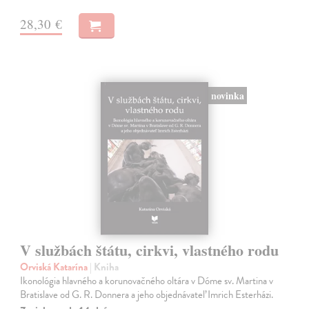
28,30 €
novinka
V službách štátu, cirkvi, vlastného rodu
Orviská Katarína
| Kniha
Ikonológia hlavného a korunovačného oltára v Dóme sv. Martina v
Bratislave od G. R. Donnera a jeho objednávateľ Imrich Esterházi.