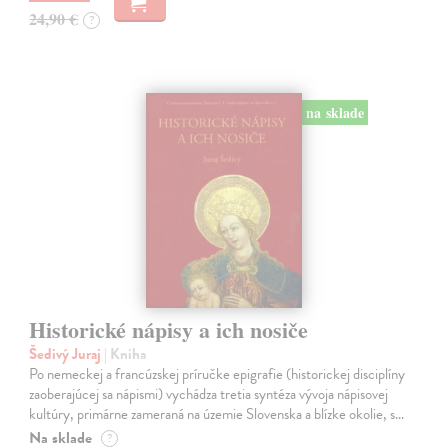
24,90 €
?
na sklade
Historické nápisy a ich nosiče
Šedivý Juraj
| Kniha
Po nemeckej a francúzskej príručke epigrafie (historickej disciplíny
zaoberajúcej sa nápismi) vychádza tretia syntéza vývoja nápisovej
kultúry, primárne zameraná na územie Slovenska a blízke okolie, s…
Na sklade
?