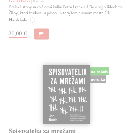
Frankl Peter
| Kniha
Pražské stopy sa volá nová kniha Petra Frankla. Píše v nej o židoch zo
Žiliny, ktorí študovali a pôsobili v terajšom hlavnom meste ČR.
Na sklade
?
20,00 €
na sklade
novinka
Spisovatelia za mrežami