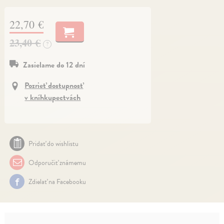
22,70 €
23,40 €
?
Zasielame do 12 dní
Pozrieť dostupnosť
v kníhkupectvách
Pridať do wishlistu
Odporučiť známemu
Zdielať na Facebooku