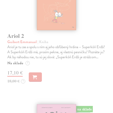
Ariol 2
Guibert Emmanuel
| Kniha
Ariol je tu zas a spolu s ním aj jeho obľúbený hrdina – Superkôň Erdži!
A Superkôň Erdži má, prosím pekne, aj vlastnú pesničku! Poznáte ju?
Ak by náhodou nie, tu sú jej slová: „Superkôň Erdži je strážcom…
Na sklade
?
17,10 €
18,00 €
?
na sklade