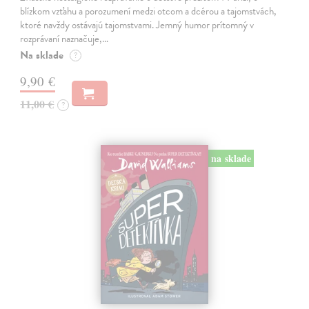
blízkom vzťahu a porozumení medzi otcom a dcérou a tajomstvách,
ktoré navždy ostávajú tajomstvami. Jemný humor prítomný v
rozprávaní naznačuje,…
Na sklade
?
9,90 €
11,00 €
?
na sklade