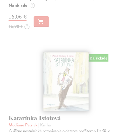
Na sklade
?
16,06 €
16,90 €
?
na sklade
Katarínka Istotová
Modiano Patrick
| Kniha
Zvláštne nostalgické rozprávanie o detstve prežitom v Paríži, o