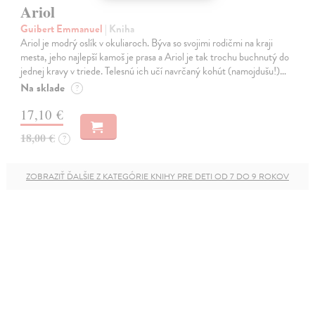
Ariol
Guibert Emmanuel
| Kniha
Ariol je modrý oslík v okuliaroch. Býva so svojimi rodičmi na kraji
mesta, jeho najlepší kamoš je prasa a Ariol je tak trochu buchnutý do
jednej kravy v triede. Telesnú ich učí navrčaný kohút (namojdušu!)…
Na sklade
?
17,10 €
18,00 €
?
ZOBRAZIŤ ĎALŠIE Z KATEGÓRIE KNIHY PRE DETI OD 7 DO 9 ROKOV