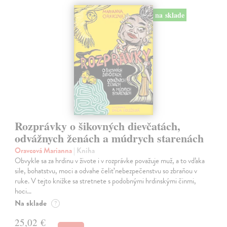
na sklade
Rozprávky o šikovných dievčatách,
odvážnych ženách a múdrych starenách
Oravcová Marianna
| Kniha
Obvykle sa za hrdinu v živote i v rozprávke považuje muž, a to vďaka
sile, bohatstvu, moci a odvahe čeliť nebezpečenstvu so zbraňou v
ruke. V tejto knižke sa stretnete s podobnými hrdinskými činmi,
hoci…
Na sklade
?
25,02 €