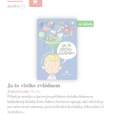
26,90 €
?
na sklade
Ja to všetko zvládnem
Jecková Lenka
| Kniha
Príbeh je veselým a úprimným pohľadom druháha Adama na
každodenný školský život. Adam s humorom opisuje, aké náročné je
pre neho ranné vstávanie, povinná školská dochádzka, hŕba zošitov či
nové slovo…