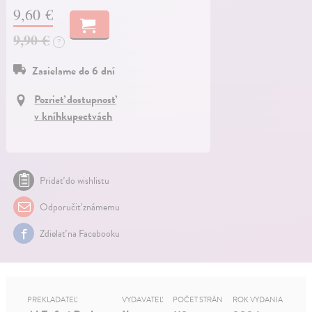
9,60 €
9,90 €
?
Zasielame do 6 dní
Pozrieť dostupnosť
v kníhkupectvách
Pridať do wishlistu
Odporučiť známemu
Zdielať na Facebooku
PREKLADATEĽ
VYDAVATEĽ
POČET STRÁN
ROK VYDANIA