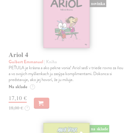
novinka
Ariol 4
Guibert Emmanuel
| Kniha
PEŤULA je krásna a ako pekne vonia! Ariol sedí v triede rovno za ňou
a vo svojich myšlienkach ju zasýpa komplimentami. Dokonca si
predstavuje, ako jej hovorí, že ju miluje.
Na sklade
?
17,10 €
18,00 €
?
na sklade