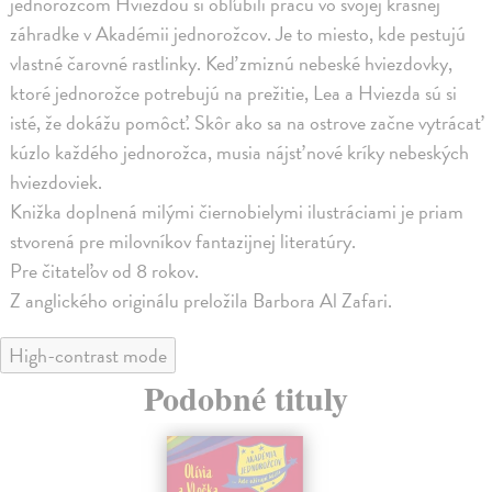
jednorožcom Hviezdou si obľúbili prácu vo svojej krásnej
záhradke v Akadémii jednorožcov. Je to miesto, kde pestujú
vlastné čarovné rastlinky. Keď zmiznú nebeské hviezdovky,
ktoré jednorožce potrebujú na prežitie, Lea a Hviezda sú si
isté, že dokážu pomôcť. Skôr ako sa na ostrove začne vytrácať
kúzlo každého jednorožca, musia nájsť nové kríky nebeských
hviezdoviek.
Knižka doplnená milými čiernobielymi ilustráciami je priam
stvorená pre milovníkov fantazijnej literatúry.
Pre čitateľov od 8 rokov.
Z anglického originálu preložila Barbora Al Zafari.
High-contrast mode
Podobné tituly