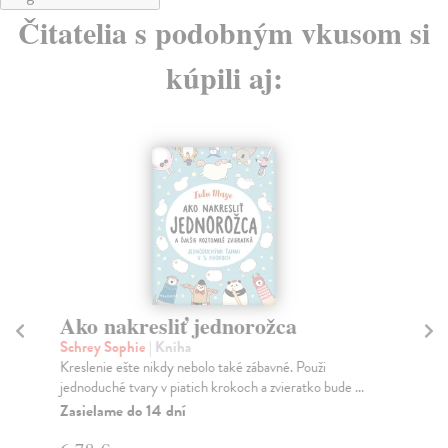
Čitatelia s podobným vkusom si
kúpili aj:
Ako nakresliť jednorožca
P
Schrey Sophie
| Kniha
Ja
Kreslenie ešte nikdy nebolo také zábavné. Použi
Zoz
jednoduché tvary v piatich krokoch a zvieratko bude ...
sta
niel
Zasielame do 14 dní
Na