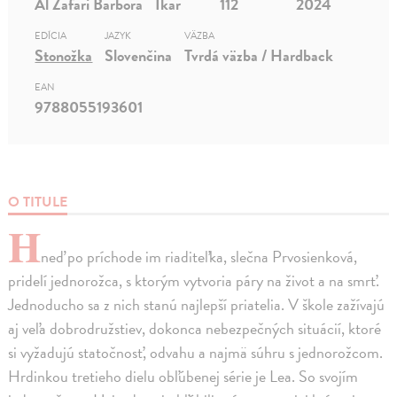
Al Zafari Barbora
Ikar
112
2024
EDÍCIA
JAZYK
VÄZBA
Stonožka
Slovenčina
Tvrdá väzba / Hardback
EAN
9788055193601
O TITULE
H
neď po príchode im riaditeľka, slečna Prvosienková,
pridelí jednorožca, s ktorým vytvoria páry na život a na smrť.
Jednoducho sa z nich stanú najlepší priatelia. V škole zažívajú
aj veľa dobrodružstiev, dokonca nebezpečných situácií, ktoré
si vyžadujú statočnosť, odvahu a najmä súhru s jednorožcom.
Hrdinkou tretieho dielu obľúbenej série je Lea. So svojím