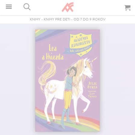
KNIHY
-
KNIHY PRE DETI
-
OD 7 DO 9 ROKOV