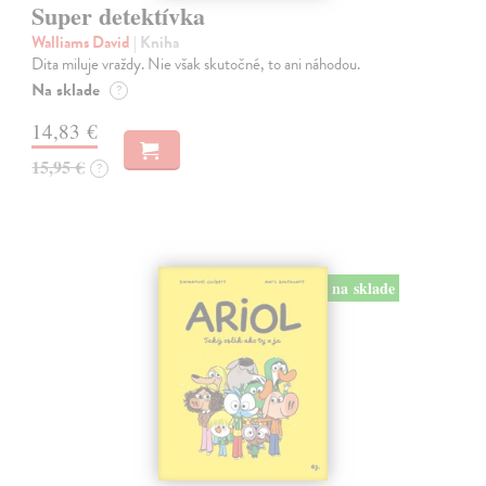
Super detektívka
Walliams David
| Kniha
Dita miluje vraždy. Nie však skutočné, to ani náhodou.
Na sklade
?
14,83 €
15,95 €
?
na sklade