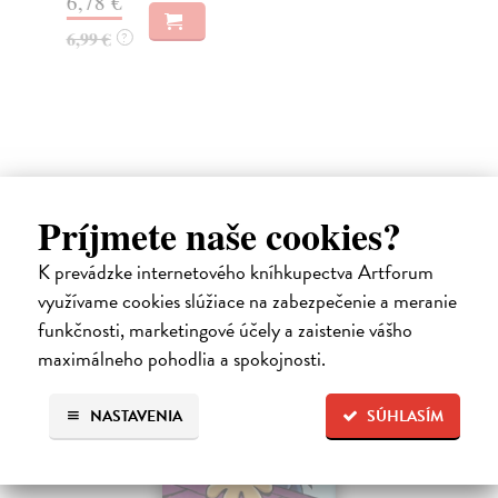
6,78 €
20
6,99 €
?
21
Ďalšie z kategórie knihy pre deti
Príjmete naše cookies?
od 7 do 9 rokov
K prevádzke internetového kníhkupectva Artforum
využívame cookies slúžiace na zabezpečenie a meranie
funkčnosti, marketingové účely a zaistenie vášho
maximálneho pohodlia a spokojnosti.
NASTAVENIA
SÚHLASÍM