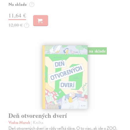
Na sklade
?
11,64 €
12,00 €
?
na sklade
Deň otvorených dverí
Vadas Marek
| Kniha
Deň otvorených dverí je vždy veľká sláva. O to viac, ak ide o ZOO.