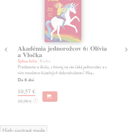
Akadémia jednorožcov 6: Olívia
A
a Vločka
D
Sykes Julie
| Kniha
Syk
Predstavte si školu, v ktorej na vás čaká jednorožec a s
Pre
ním množstvo kúzelných dobrodružstiev! Aka...
ním
Do 6 dní
Do
10,57 €
9,
10,90 €
9,
?
High-contrast mode