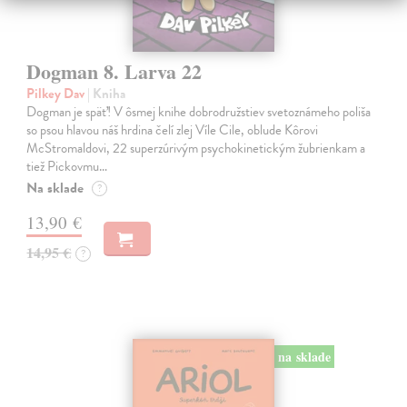
Dogman 8. Larva 22
Pilkey Dav
| Kniha
Dogman je späť! V ôsmej knihe dobrodružstiev svetoznámeho poliša
so psou hlavou náš hrdina čelí zlej Víle Cile, oblude Kôrovi
McStromaldovi, 22 superzúrivým psychokinetickým žubrienkam a
tiež Pickovmu…
Na sklade
?
13,90 €
14,95 €
?
na sklade