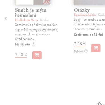
é
Smích je mým
Otázky
řemeslem
Součková Adéla
| Knih
Spojí-li se kresba s tex
Hrdličková Věna
| Kniha
vznikne vztah. A jako ka
Seznámení s příběhy japonských
i tento se proměňuje.
vypravěčů-rakugo a seznámení s
uměním mluveného slova v
Zasielame do 12 dní
divadlech záb...
7,28 €
Na sklade
?
7,50 €
?
7,50 €