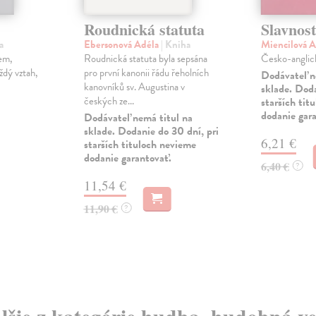
Roudnická statuta
Slavnost
a
Ebersonová Adéla
| Kniha
Miencilová A
tem,
Roudnická statuta byla sepsána
Česko-anglick
ždý vztah,
pro první kanonii řádu řeholních
Dodávateľ n
kanovníků sv. Augustina v
sklade. Doda
českých ze...
starších tit
dodanie gar
Dodávateľ nemá titul na
sklade. Dodanie do 30 dní, pri
6,21 €
starších tituloch nevieme
dodanie garantovať.
6,40 €
?
11,54 €
11,90 €
?