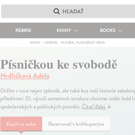
REBRÍK
KNIHY
BOOKS
KNIHY
-
UMENIE
-
HUDBA, HUDOBNÁ VEDA
Písničkou ke svobodě
Hrdličková Adéla
Držíte v ruce nejen zpěvník, ale také kus naší historie zabalen
příležitosti 35. výročí sametové revoluce chceme vzdát hold 
společenských a politických proměn.
Čítať ďalej
↓
Kúpiť
na webe
Rezervovať v kníhkupectve