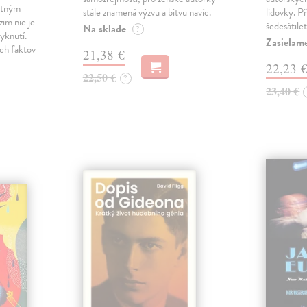
rtným
stále znamená výzvu a bitvu navíc.
lidovky. P
im nie je
šedesátile
Na sklade
?
yknutí.
Zasielame
ch faktov
21,38 €
22,23 
22,50 €
?
23,40 €