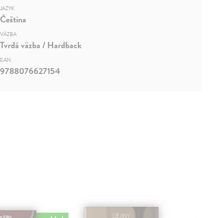
JAZYK
Čeština
VÄZBA
Tvrdá väzba / Hardback
EAN
9788076627154