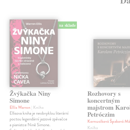
Ďa
na sklade
Žvýkačka Niny
Rozhovory s
Simone
koncertným
majstrom Karo
Ellis Warren
| Kniha
Petróczim
Ellisova kniha je neobvyklou literární
poctou legendární jazzové zpěvačce
Kornucíková Špaková Má
a pianistce Nině Simone.
Kniha