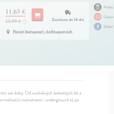
Pridať 
11,63 €
Odporu
Zasielame do 14 dní
11,99 €
?
Zdielať
Pozrieť dostupnosť v kníhkupectvách
y tón své doby. Od uvolněných šedesátých let a
normalizační mainstream i underground až po