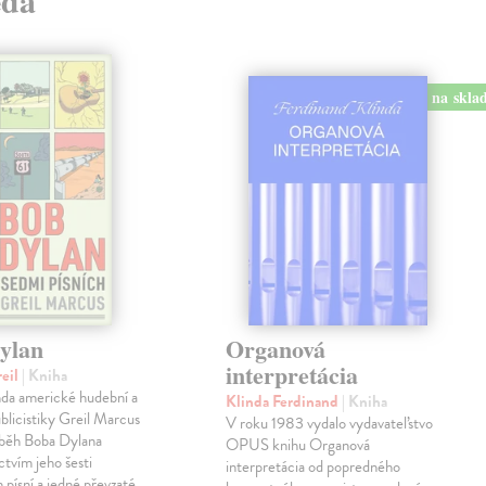
eda
na skla
ylan
Organová
interpretácia
reil
| Kniha
enda americké hudební a
Klinda Ferdinand
| Kniha
ublicistiky Greil Marcus
V roku 1983 vydalo vydavateľstvo
íběh Boba Dylana
OPUS knihu Organová
ctvím jeho šesti
interpretácia od popredného
 písní a jedné převzaté