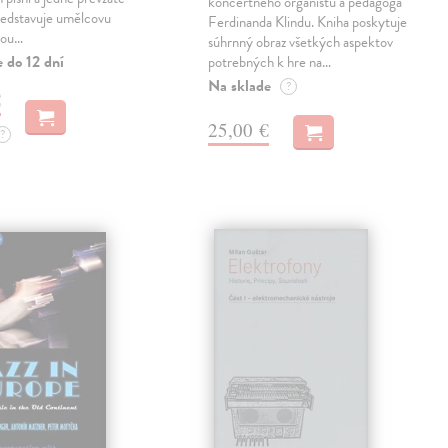
koncertného organistu a pedagóga
ředstavuje umělcovu
Ferdinanda Klindu. Kniha poskytuje
tou…
súhrnný obraz všetkých aspektov
 do 12 dní
potrebných k hre na…
Na sklade
?
€
25,00 €
?