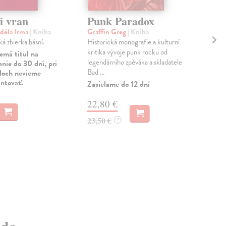
i vran
Punk Paradox
Ži
déla Irma
| Kniha
Graffin Greg
| Kniha
Joh
á zbierka básní.
Historická monografie a kulturní
Bria
kritika vývoje punk rocku od
let
emá titul na
legendárního zpěváka a skladatele
nejs
nie do 30 dní, pri
Bad ...
všec
uloch nevieme
antovať.
Zasielame do 12 dní
Zas
22,80 €
17
23,50 €
18,
?