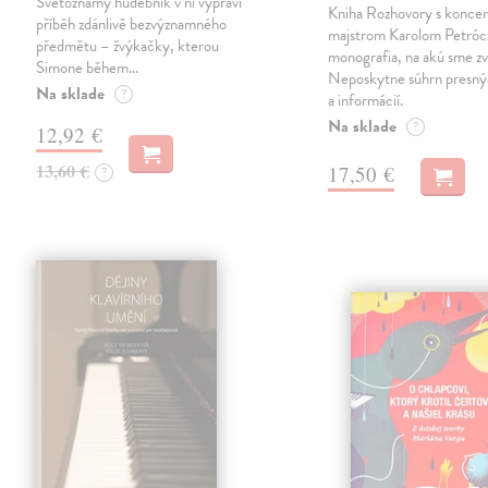
Světoznámý hudebník v ní vypráví
Kniha Rozhovory s konce
příběh zdánlivě bezvýznamného
majstrom Karolom Petrócz
předmětu – žvýkačky, kterou
monografia, na akú sme zv
Simone během…
Neposkytne súhrn presný
Na sklade
?
a informácií.
Na sklade
?
12,92 €
13,60 €
17,50 €
?