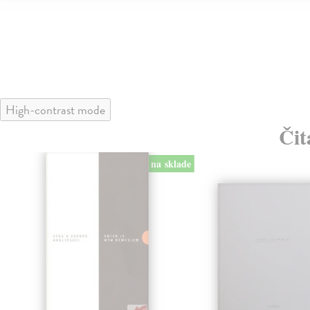
High-contrast mode
Čit
na sklade
klade
nka