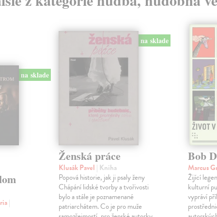
lšie z kategórie hudba, hudobná v
na sklade
na sklade
Ženská práce
Bob D
Klusák Pavel
| Kniha
Marcus G
lom
Popová historie, jak ji psaly ženy
Žijící leg
Chápání lidské tvorby a tvořivosti
kulturní p
bylo a stále je poznamenané
vypráví př
ria
|
patriarchátem. Co je pro muže
prostředni
samozřejmostí, pro ženské autorky
autorských