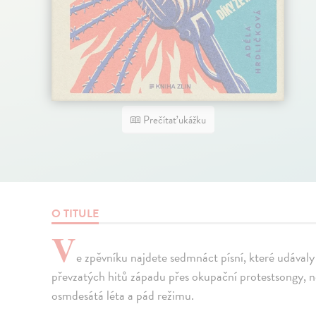
Prečítať ukážku
O TITULE
V
e zpěvníku najdete sedmnáct písní, které udával
převzatých hitů západu přes okupační protestsongy, 
osmdesátá léta a pád režimu.