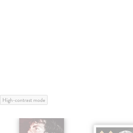
High-contrast mode
nka