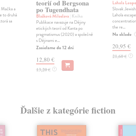
teorií od Bergsona
Lahola Leop
po Tugendhata
a Mačka a
Slovak Jewish
Je to druhá
Lahola escape
Blažková Miloslava
| Kniha
ktorá sa
concentration
Publikace navazuje na Dějiny
the re...
etických teorií od Kanta po
Na sklade
pragmatismus (2020) a společně
s Dějinami e...
20,95 €
Zasielame do 12 dní
21,60 €
?
12,80 €
13,20 €
?
Ďalšie z kategórie fiction