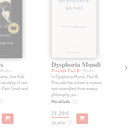
ds
Dysphoria Mundi
Th
Do
 Kniha
Preciado Paul B.
| Kniha
fame, Just Kids
In Dysphoria Mundi, Paul B.
Bo
friendship of two
Preciado has written a mutant
An 
--Patti Smith and
text assembled from essays,
abo
philosophy, po...
and
of 
Na sklade
?
?
Do 
21,29 €
14
21,95 €
?
14,