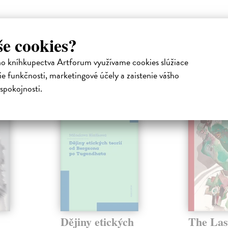
še cookies?
ho kníhkupectva Artforum využívame cookies slúžiace
atelia s podobným vkusom si kúpili
e funkčnosti, marketingové účely a zaistenie vášho
spokojnosti.
na sklade
novinka
Dějiny etických
The Las