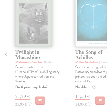
Twilight in
The Song of
Musashino
Achilles
Matsumoto Seichó
| Kniha
Miller Madeline
| Kni
From 'a master crime writer'
Greece in the age of he
(Financial Times), a chilling story
Patroclus, an awkward
where Japanese tradition and
prince, has been exiled 
Wester...
court of Kin...
Do 4 pracovných dní
Na sklade
?
21,29 €
14,50 €
21,95 €
14,95 €
?
?