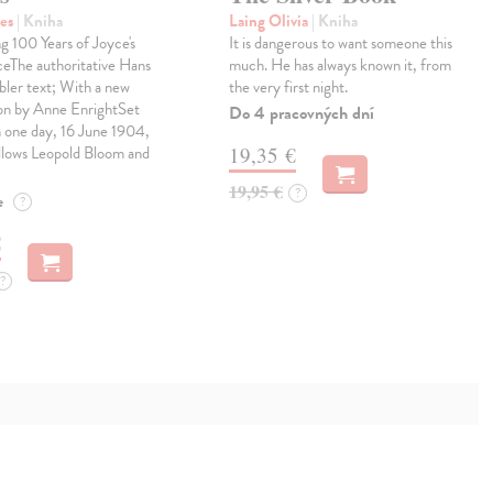
mes
| Kniha
Laing Olivia
| Kniha
g 100 Years of Joyce's
It is dangerous to want someone this
ceThe authoritative Hans
much. He has always known it, from
ler text; With a new
the very first night.
ion by Anne EnrightSet
Do 4 pracovných dní
n one day, 16 June 1904,
llows Leopold Bloom and
19,35 €
19,95 €
?
e
?
€
?