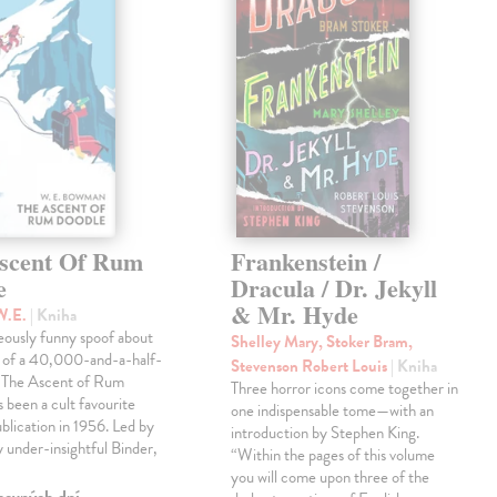
scent Of Rum
Frankenstein /
e
Dracula / Dr. Jekyll
& Mr. Hyde
W.E.
| Kniha
eously funny spoof about
Shelley Mary, Stoker Bram,
t of a 40,000-and-a-half-
Stevenson Robert Louis
| Kniha
, The Ascent of Rum
Three horror icons come together in
 been a cult favourite
one indispensable tome—with an
ublication in 1956. Led by
introduction by Stephen King.
ly under-insightful Binder,
“Within the pages of this volume
you will come upon three of the