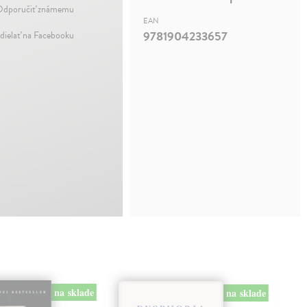
dporučiť známemu
EAN
9781904233657
dielať na Facebooku
na sklade
na sklade