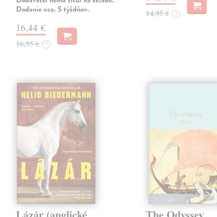
Dodávateľ nemá titul na sklade.
Dodanie cca. 5 týždňov.
14,95 €
?
16,44 €
16,95 €
?
Lázár (anglické
The Odyssey