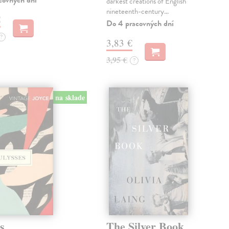
covných dní
darkest creations of English
nineteenth-century…
€
Do 4 pracovných dní
?
3,83 €
3,95 €
?
na sklade
s
The Silver Book