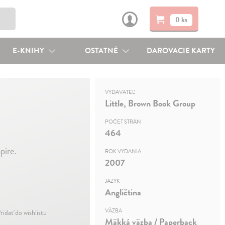
0 ks
E-KNIHY
OSTATNÉ
DAROVACIE KARTY
VYDAVATEĽ
Little, Brown Book Group
POČET STRÁN
464
pire.
ROK VYDANIA
2007
JAZYK
Angličtina
VÄZBA
ridať do wishlistu
Mäkká väzba / Paperback