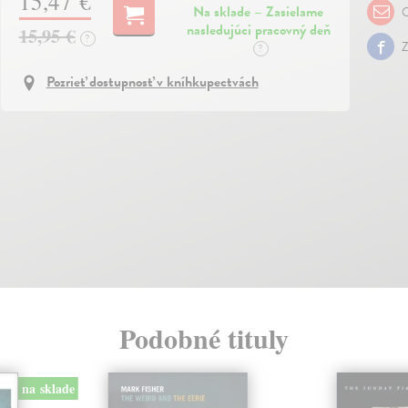
15,47 €
Na sklade – Zasielame
O
nasledujúci pracovný deň
15,95 €
?
Z
?
Pozrieť dostupnosť v kníhkupectvách
Podobné tituly
na sklade