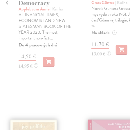
Democracy
Grass Günter
| Kniha
Novela Güntera Grass
Applebaum Anne
| Kniha
myš vyšla v roku 1961. 
A FINANCIAL TIMES,
časť Gdanskej trilógie, 
ECONOMIST AND NEW
za...
STATESMAN BOOK OF THE
YEAR 2020. 'The most
Na sklade
?
important non-ficti...
11,70 €
Do 4 pracovných dní
13,00 €
?
14,50 €
14,95 €
?