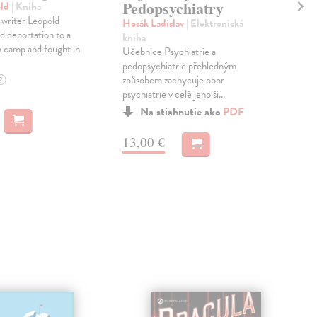
Mu
Pedopsychiatry
old
| Kniha
 writer Leopold
Mat
Hosák Ladislav
| Elektronická
d deportation to a
From
kniha
 camp and fought in
(Fin
Učebnice Psychiatrie a
wher
pedopsychiatrie přehledným
West
způsobem zachycuje obor
?
psychiatrie v celé jeho ší...
Do 
Na stiahnutie ako
PDF
21
13,00 €
21,