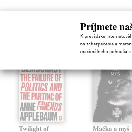
Príjmete na
High-contrast mode
K prevádzke internetové
Čit
na zabezpečenie a merani
maximálneho pohodlia a 
Twilight of
Mačka a myš