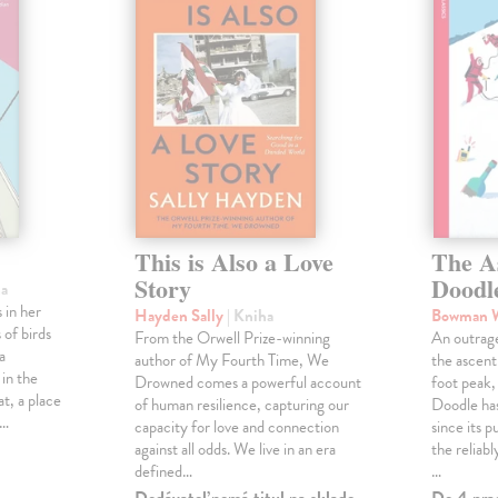
This is Also a Love
The A
Story
Doodl
ha
 in her
Hayden Sally
| Kniha
Bowman 
 of birds
From the Orwell Prize-winning
An outrag
a
author of My Fourth Time, We
the ascen
 in the
Drowned comes a powerful account
foot peak
at, a place
of human resilience, capturing our
Doodle has
,…
capacity for love and connection
since its p
against all odds. We live in an era
the reliab
defined…
…