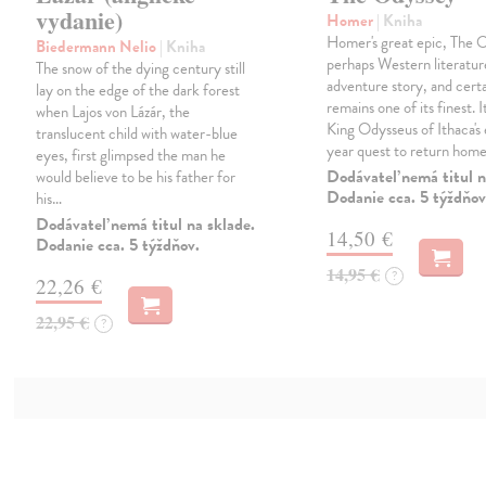
vydanie)
Homer
| Kniha
Homer's great epic, The O
Biedermann Nelio
| Kniha
perhaps Western literature'
The snow of the dying century still
adventure story, and certa
lay on the edge of the dark forest
remains one of its finest. 
when Lajos von Lázár, the
King Odysseus of Ithaca's 
translucent child with water-blue
year quest to return hom
eyes, first glimpsed the man he
Dodávateľ nemá titul n
would believe to be his father for
Dodanie cca. 5 týždňov
his…
Dodávateľ nemá titul na sklade.
14,50 €
Dodanie cca. 5 týždňov.
14,95 €
?
22,26 €
22,95 €
?