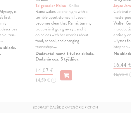
Telgemeier Raina
| Kniha
Joyce Ja
dyssey, is
Raina wakes up one night with a
Celebratin
s first
terrible upset stomach. It soon
masterpie
inly
becomes clear that Raina's tummy
Walter Gab
It describes
trouble isn't going away... and it
introduct
epic, ten-
coincides with her worries about
entirely o
e…
food, school, and changing
Ulysses fo
friendships.…
Stephen…
a sklade.
.
Dodávateľ nemá titul na sklade.
Na sklad
Dodanie cca. 5 týždňov.
16,44 
14,07 €
16,95 €
14,50 €
?
ZOBRAZIŤ ĎALŠIE Z KATEGÓRIE FICTION