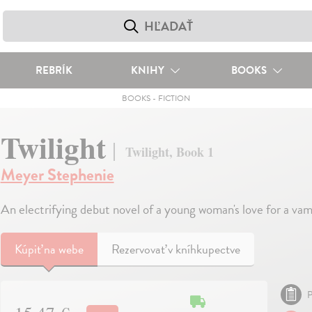
REBRÍK
KNIHY
BOOKS
BOOKS
-
FICTION
Twilight
Twilight, Book 1
Meyer Stephenie
An electrifying debut novel of a young woman's love for a vam
Kúpiť
na webe
Rezervovať v kníhkupectve
P