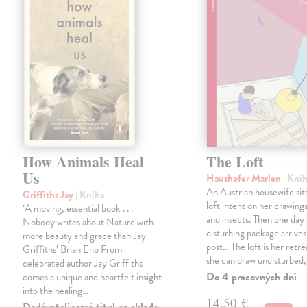
How Animals Heal
The Loft
Us
Haushofer Marlen
| Kni
An Austrian housewife sits
Griffiths Jay
| Kniha
loft intent on her drawings
‘A moving, essential book . . .
and insects. Then one day 
Nobody writes about Nature with
disturbing package arrives
more beauty and grace than Jay
post... The loft is her retre
Griffiths’ Brian Eno From
she can draw undisturbed
celebrated author Jay Griffiths
Do 4 pracovných dní
comes a unique and heartfelt insight
into the healing…
14,50 €