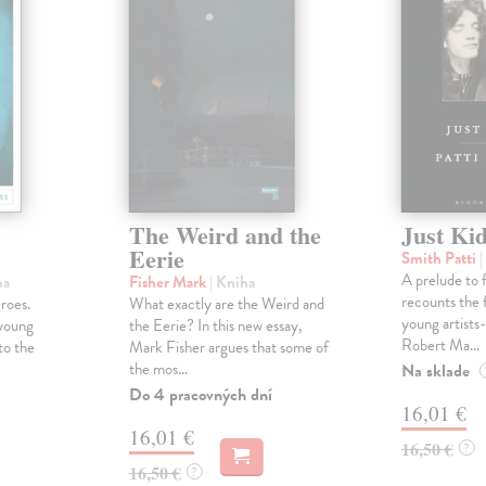
The Weird and the
Just Ki
Eerie
Smith Patti
|
A prelude to 
ha
Fisher Mark
| Kniha
recounts the 
roes.
What exactly are the Weird and
young artists
 young
the Eerie? In this new essay,
Robert Ma...
to the
Mark Fisher argues that some of
the mos...
Na sklade
Do 4 pracovných dní
16,01 €
16,01 €
16,50 €
?
16,50 €
?