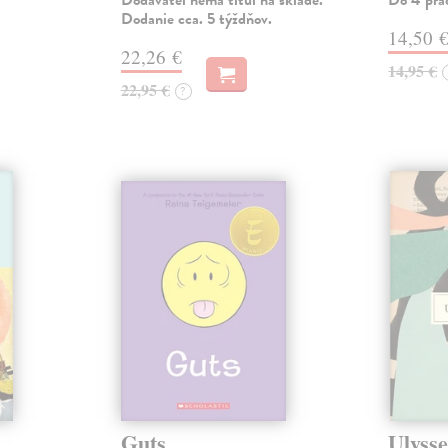
Dodávateľ nemá titul na sklade.
Do 4 pra
Dodanie cca. 5 týždňov.
14,50 
22,26 €
14,95 €
22,95 €
?
Guts
Ulysse