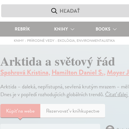
REBRÍK
KNIHY
BOOKS
KNIHY
-
PRÍRODNÉ VEDY
-
EKOLÓGIA, ENVIRONMENTALISTIKA
Arktida a světový řád
Spohrová Kristina
,
Hamilton Daniel S.
,
Moyer J
Arktida – daleká, nepřístupná, sevřená krutým mrazem – měla 
Dnes je v popředí rozhodujících globálních trendů.
Čítať ďalej
Kúpiť
na webe
Rezervovať v kníhkupectve