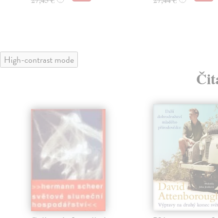
High-contrast mode
Čit