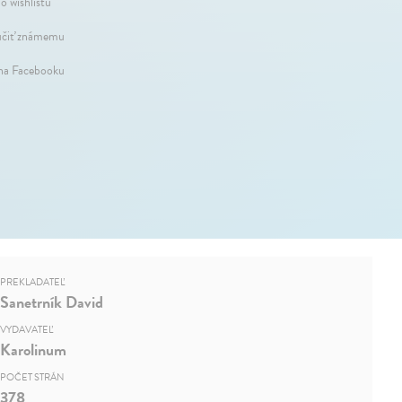
o wishlistu
čiť známemu
 na Facebooku
PREKLADATEĽ
Sanetrník David
VYDAVATEĽ
Karolinum
POČET STRÁN
378