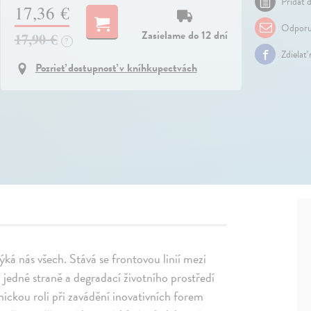
Pridať d
17,36 €
Odporu
Zasielame do 12 dní
17,90 €
?
Zdielať
Pozrieť dostupnosť v kníhkupectvách
ýká nás všech. Stává se frontovou linií mezi
edné straně a degradací životního prostředí
ickou roli při zavádění inovativních forem