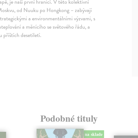
, je naší první hranicí. V této kolektivní
o Moskvu, od Nuuku po Hongkong – zabývají
strategickými a environmentálními výzvami, s
 oteplování a měnícího se světového řádu, a
příštích desetiletí.
Podobné tituly
na sklade