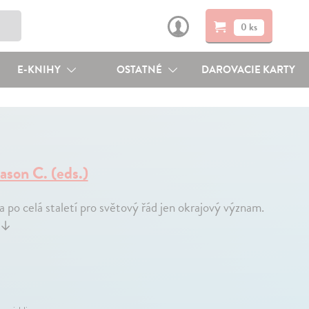
0 ks
E-KNIHY
OSTATNÉ
DAROVACIE KARTY
ason C. (eds.)
po celá staletí pro světový řád jen okrajový význam.
↓