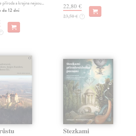
e příroda a krajina nejsou…
22,80 €
 do 12 dní
23,50 €
?
€
?
růstu
Stezkami