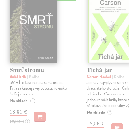
Smrť stromu
Tichá jar
Baláž Erik
| Kniha
Carson Rachel
| Kniha
SMRŤ je fascinujúca sama osebe.
Jedna z najvplyvnejších kn
Týka sa každej živej bytosti, rovnako
dvadsiateho storočia. Knih
ľudí aj stromov.
od Rachel Carson z roku 
jednou z mála kníh, ktoré 
Na sklade
?
nárokovať na epochálny v
18,81 €
Na sklade
?
19,80 €
?
16,06 €