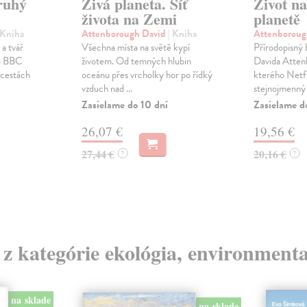
ruhý
Živá planeta. Síť
Život na
života na Zemi
planetě
 Kniha
Attenborough David
| Kniha
Attenboroug
a tvář
Všechna místa na světě kypí
Přírodopisný 
ů BBC
životem. Od temných hlubin
Davida Atten
 cestách
oceánu přes vrcholky hor po řídký
kterého Netfl
vzduch nad ...
stejnojmenný
Zasielame do 10 dní
Zasielame d
26,07 €
19,56 €
27,44 €
20,16 €
?
?
 z kategórie ekológia, environmenta
na sklade
na sklade