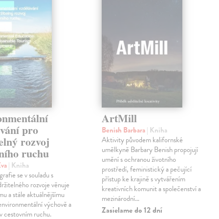
onmentální
ArtMill
vání pro
Benish Barbara
| Kniha
elný rozvoj
Aktivity původem kalifornské
umělkyně Barbary Benish propojují
vního ruchu
umění s ochranou životního
Eva
| Kniha
prostředí, feministický a pečující
rafie se v souladu s
přístup ke krajině s vytvářením
držitelného rozvoje věnuje
kreativních komunit a společenství a
u a stále aktuálnějšímu
mezinárodní…
environmentální výchově a
Zasielame do 12 dní
 v cestovním ruchu.