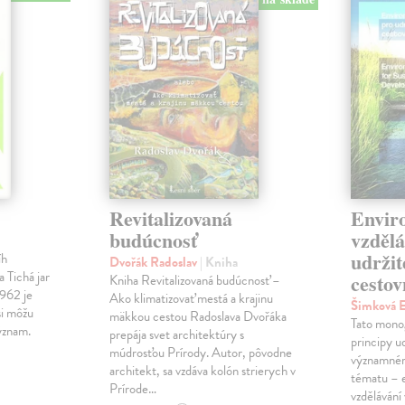
Revitalizovaná
Envir
budúcnosť
vzdělá
udržit
íh
Dvořák Radoslav
| Kniha
a Tichá jar
cesto
Kniha Revitalizovaná budúcnosť –
1962 je
Ako klimatizovať mestá a krajinu
Šimková 
si môžu
mäkkou cestou Radoslava Dvořáka
Tato monog
ýznam.
prepája svet architektúry s
principy u
múdrosťou Prírody. Autor, pôvodne
významném
architekt, sa vzdáva kolón strierych v
tématu – 
Prírode…
vzdělávání