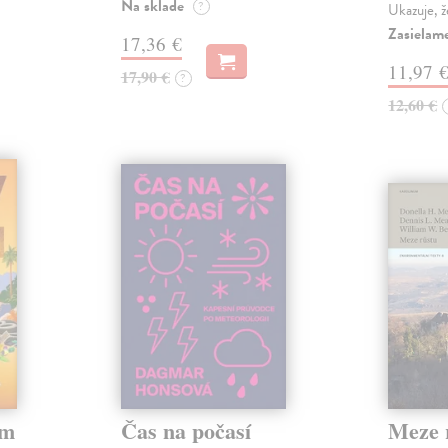
Na sklade
?
Ukazuje, ž
Zasielame
17,36 €
11,97 
17,90 €
?
12,60 €
em
Čas na počasí
Meze 