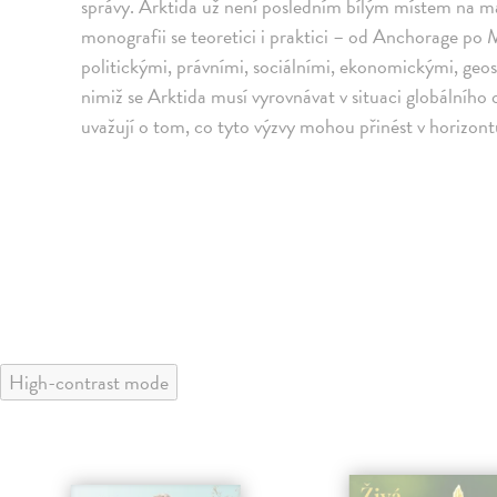
správy. Arktida už není posledním bílým místem na mapě
monografii se teoretici i praktici – od Anchorage p
politickými, právními, sociálními, ekonomickými, geo
nimiž se Arktida musí vyrovnávat v situaci globálního
uvažují o tom, co tyto výzvy mohou přinést v horizontu 
High-contrast mode
klade