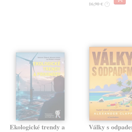
16,90 €
?
Ekologické trendy a
Války s odpad