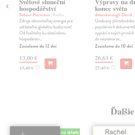
Světové sluneční
Výpravy na d
hospodářství
konec světa
Scheer Hermann
| Kniha
Attenborough David
|
Zdroje obnoviteľnej energie pre
Uznávaný přírodovědec 
udržateľnú globálnu budúcnosť.
populárních dokument
Od fosílneho ku slnečnému
vypráví o svých prvních
hospodárstv...
do neznáma za...
Zasielame do 12 dní
Zasielame do 10 dní
13,00 €
26,63 €
13,40 €
27,45 €
?
?
Ďalšie
na sklade