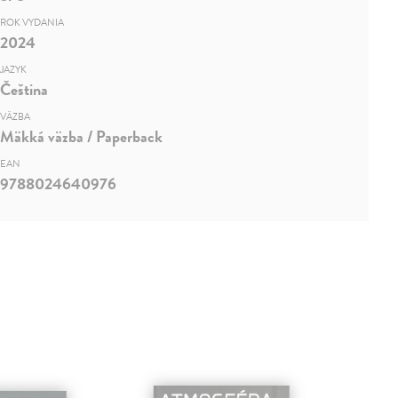
ROK VYDANIA
2024
JAZYK
Čeština
VÄZBA
Mäkká väzba / Paperback
EAN
9788024640976