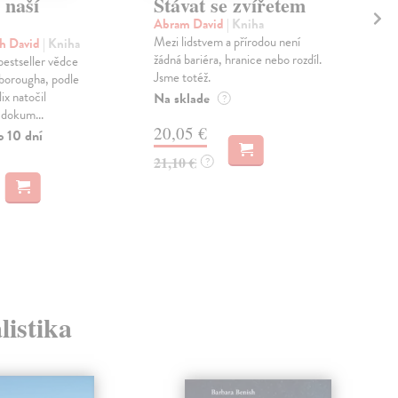
 naší
Stávat se zvířetem
En
sp
Abram David
| Kniha
et
Mezi lidstvem a přírodou není
h David
| Kniha
li
žádná bariéra, hranice nebo rozdíl.
bestseller vědce
Jsme totéž.
borougha, podle
Ben
ix natočil
Na sklade
?
Kol
 dokum...
Envi
20,05 €
o 10 dní
etni
anal
21,10 €
?
Na 
18
18,
listika