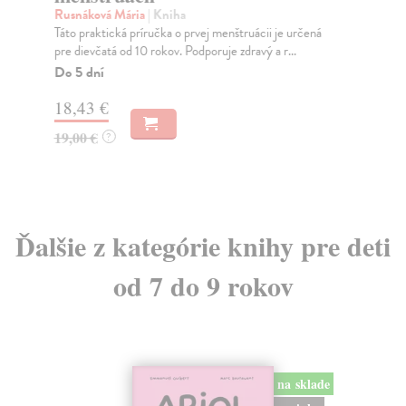
Sil
Rusnáková Mária
| Kniha
sku
Táto praktická príručka o prvej menštruácii je určená
pre dievčatá od 10 rokov. Podporuje zdravý a r...
Do
Do 5 dní
12
18,43 €
12
19,00 €
?
Ďalšie z kategórie knihy pre deti
od 7 do 9 rokov
na sklade