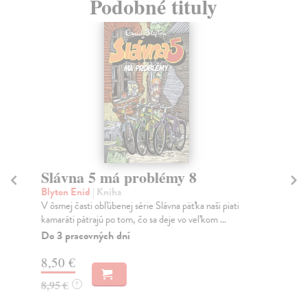
Podobné tituly
Slávna 5 má problémy 8
Sl
1
Blyton Enid
| Kniha
V ôsmej časti obľúbenej série Slávna päťka naši piati
Bl
kamaráti pátrajú po tom, čo sa deje vo veľkom ...
Ann
vyb
Do 3 pracovných dní
Phi
8,50 €
Do
8,95 €
?
8,