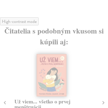
8,
High-contrast mode
Čitatelia s podobným vkusom si
kúpili aj:
Už viem... všetko o prvej
V
menštruácii
Pa