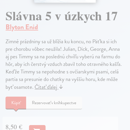
Slávna 5 v úzkych 17
Blyton Enid
Zimné prázdniny sa už blížia ku koncu, no Päťka si ich
pre chorobu vôbec neužila! Julian, Dick, George, Anna
aj pes Timmy sa na poslednú chvíľu vyberú na farmu do
hôr, aby ich čerstvý vzduch zbavil toho otravného kašľa.
Keďže Timmy sa nepohodne s ovčiarskymi psami, celá
partia sa presunie do chatky na vyššiu horu, kde môže
byť osamote.
Čítať ďalej
↓
Kúpiť
Rezervovať v kníhkupectve
8,50 €