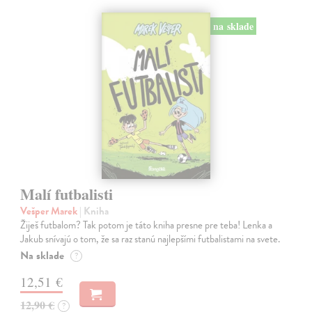
na sklade
Malí futbalisti
Vešper Marek
| Kniha
Žiješ futbalom? Tak potom je táto kniha presne pre teba! Lenka a
Jakub snívajú o tom, že sa raz stanú najlepšími futbalistami na svete.
Na sklade
?
12,51 €
12,90 €
?