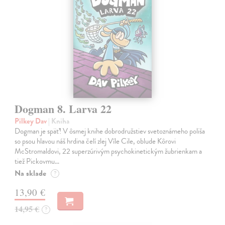
Dogman 8. Larva 22
Pilkey Dav
| Kniha
Dogman je späť! V ôsmej knihe dobrodružstiev svetoznámeho poliša
so psou hlavou náš hrdina čelí zlej Víle Cile, oblude Kôrovi
McStromaldovi, 22 superzúrivým psychokinetickým žubrienkam a
tiež Pickovmu…
Na sklade
?
13,90 €
14,95 €
?