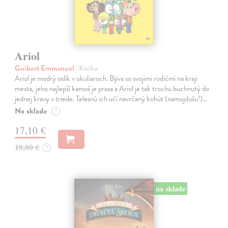
Ariol
Guibert Emmanuel
| Kniha
Ariol je modrý oslík v okuliaroch. Býva so svojimi rodičmi na kraji
mesta, jeho najlepší kamoš je prasa a Ariol je tak trochu buchnutý do
jednej kravy v triede. Telesnú ich učí navrčaný kohút (namojdušu!)…
Na sklade
?
17,10 €
18,00 €
?
na sklade