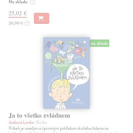
Na sklade
?
25,02 €
26,90 €
?
na sklade
Ja to všetko zvládnem
Jecková Lenka
| Kniha
Príbeh je veselým a úprimným pohľadom druháha Adama na