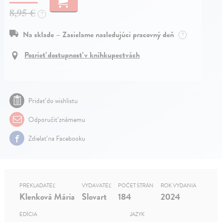
8,95 €
?
Na sklade – Zasielame nasledujúci pracovný deň
?
Pozrieť dostupnosť v kníhkupectvách
Pridať do wishlistu
Odporučiť známemu
Zdielať na Facebooku
PREKLADATEĽ
VYDAVATEĽ
POČET STRÁN
ROK VYDANIA
Klenková Mária
Slovart
184
2024
EDÍCIA
JAZYK