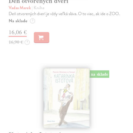
Deň otvorených dverí
Vadas Marek
| Kniha
Deň otvorených dverí je vždy veľká sláva. O to viac, ak ide o ZOO.
Na sklade
?
16,06 €
16,90 €
?
na sklade