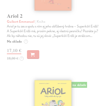
Ariol 2
Guibert Emmanuel
| Kniha
Ariol je tu zas a spolu s ním aj jeho obľúbený hrdina – Superkôň Erdži!
A Superkôň Erdži má, prosím pekne, aj vlastnú pesničku! Poznáte ju?
Ak by náhodou nie, tu sú jej slová: „Superkôň Erdži je strážcom…
Na sklade
?
17,10 €
18,00 €
?
na sklade