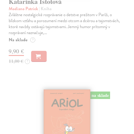
Katarínka Istotová
Modiano Patrick
| Kniha
Zvláštne nostalgické rozprávanie o detstve prežitom v Paríži, o
blízkom vzťahu a porozumení medzi otcom a dcérou a tajomstvách,
ktoré navždy ostávajú tajomstvami. Jemný humor prítomný v
rozprávaní naznačuje,…
Na sklade
?
9,90 €
11,00 €
?
na sklade