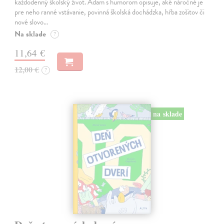
každodenný školský život. Adam s humorom opisuje, aké náročné je
pre neho ranné vstávanie, povinná školská dochádzka, hŕba zošitov či
nové slovo…
Na sklade
?
11,64 €
12,00 €
?
na sklade