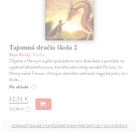
Tajomná dračia škola 2
Skye Emily
| Kniha
Objavte s Henrym a jeho spolužiakmi čaro drakobalu a pomôžte im
vypátrať záhadného tvora, ktorého ešte nikdy nevideli Po tom, čo
Henry našiel Fénixa, s ktorým okamžite nadviazal magické puto, sa v
škole…
Na sklade
?
12,51 €
12,90 €
?
ZOBRAZIŤ ĎALŠIE Z KATEGÓRIE KNIHY PRE DETI OD 7 DO 9 ROKOV