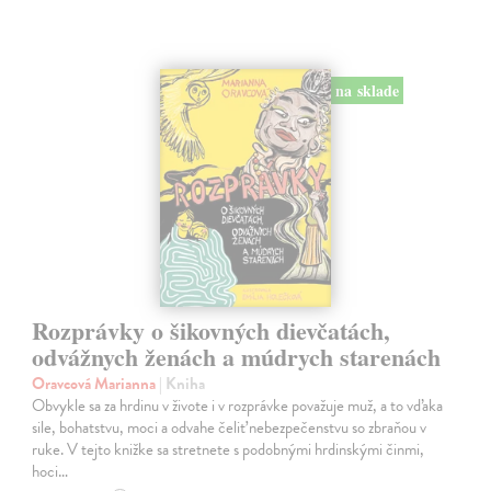
na sklade
Rozprávky o šikovných dievčatách,
odvážnych ženách a múdrych starenách
Oravcová Marianna
| Kniha
Obvykle sa za hrdinu v živote i v rozprávke považuje muž, a to vďaka
sile, bohatstvu, moci a odvahe čeliť nebezpečenstvu so zbraňou v
ruke. V tejto knižke sa stretnete s podobnými hrdinskými činmi,
hoci…