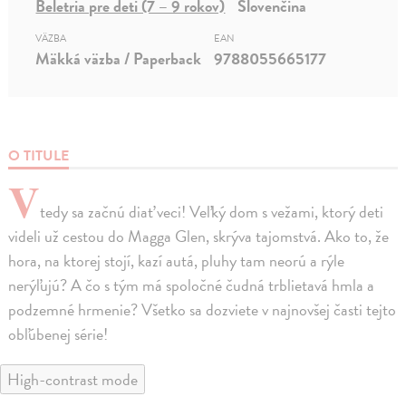
Beletria pre deti (7 – 9 rokov)
Slovenčina
VÄZBA
EAN
Mäkká väzba / Paperback
9788055665177
O TITULE
V
tedy sa začnú diať veci! Veľký dom s vežami, ktorý deti
videli už cestou do Magga Glen, skrýva tajomstvá. Ako to, že
hora, na ktorej stojí, kazí autá, pluhy tam neorú a rýle
nerýľujú? A čo s tým má spoločné čudná trblietavá hmla a
podzemné hrmenie? Všetko sa dozviete v najnovšej časti tejto
obľúbenej série!
High-contrast mode