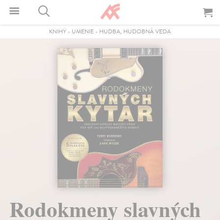
KNIHY
-
UMENIE
-
HUDBA, HUDOBNÁ VEDA
Rodokmeny slavných