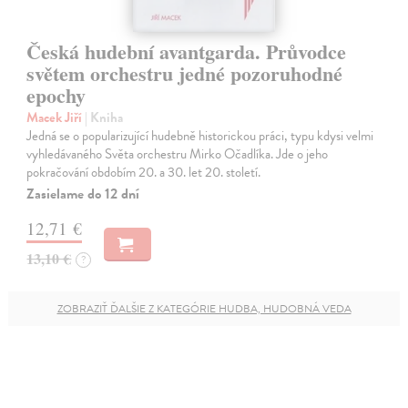
Česká hudební avantgarda. Průvodce
světem orchestru jedné pozoruhodné
epochy
Macek Jiří
| Kniha
Jedná se o popularizující hudebně historickou práci, typu kdysi velmi
vyhledávaného Světa orchestru Mirko Očadlíka. Jde o jeho
pokračování obdobím 20. a 30. let 20. století.
Zasielame do 12 dní
12,71 €
13,10 €
?
ZOBRAZIŤ ĎALŠIE Z KATEGÓRIE HUDBA, HUDOBNÁ VEDA