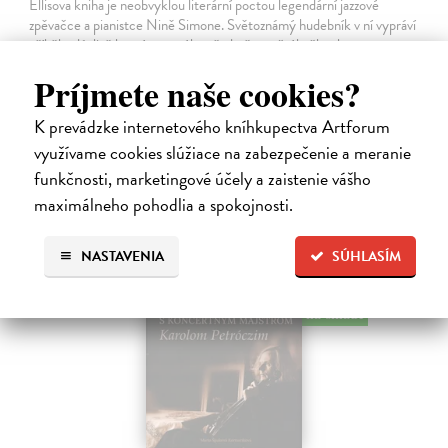
Ellisova kniha je neobvyklou literární poctou legendární jazzové
zpěvačce a pianistce Nině Simone. Světoznámý hudebník v ní vypráví
příběh zdánlivě bezvýznamného předmětu – žvýkačky, kterou
Simone během…
Príjmete naše cookies?
Na sklade
K prevádzke internetového kníhkupectva Artforum
12,92 €
využívame cookies slúžiace na zabezpečenie a meranie
13,60 €
?
funkčnosti, marketingové účely a zaistenie vášho
maximálneho pohodlia a spokojnosti.
NASTAVENIA
SÚHLASÍM
na sklade