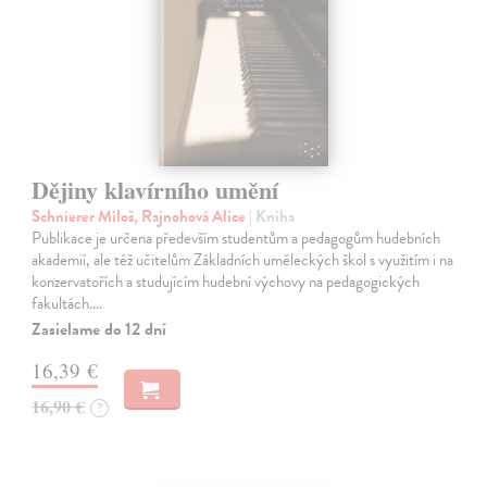
Dějiny klavírního umění
Schnierer Miloš, Rajnohová Alice
| Kniha
Publikace je určena především studentům a pedagogům hudebních
akademií, ale též učitelům Základních uměleckých škol s využitím i na
konzervatořích a studujícím hudební výchovy na pedagogických
fakultách.…
Zasielame do 12 dní
16,39 €
16,90 €
?