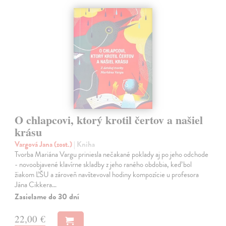
O chlapcovi, ktorý krotil čertov a našiel
krásu
Vargová Jana (zost.)
| Kniha
Tvorba Mariána Vargu priniesla nečakané poklady aj po jeho odchode
- novoobjavené klavírne skladby z jeho raného obdobia, keď bol
žiakom ĽŠU a zároveň navštevoval hodiny kompozície u profesora
Jána Cikkera…
Zasielame do 30 dní
22,00 €