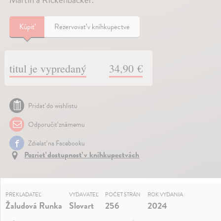
Kúpiť
Rezervovať v kníhkupectve
titul je vypredaný
34,90 €
Pridať do wishlistu
Odporučiť známemu
Zdielať na Facebooku
Pozrieť dostupnosť v kníhkupectvách
PREKLADATEĽ
VYDAVATEĽ
POČET STRÁN
ROK VYDANIA
Žaludová Runka
Slovart
256
2024