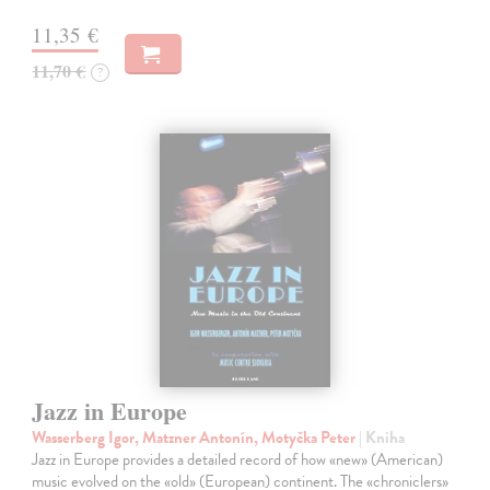
11,35 €
11,70 €
?
Jazz in Europe
Wasserberg Igor, Matzner Antonín, Motyčka Peter
| Kniha
Jazz in Europe provides a detailed record of how «new» (American)
music evolved on the «old» (European) continent. The «chroniclers»