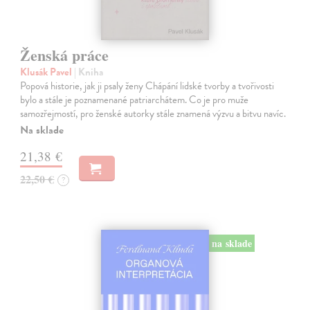
Ženská práce
Klusák Pavel
| Kniha
Popová historie, jak ji psaly ženy Chápání lidské tvorby a tvořivosti
bylo a stále je poznamenané patriarchátem. Co je pro muže
samozřejmostí, pro ženské autorky stále znamená výzvu a bitvu navíc.
Na sklade
21,38 €
22,50 €
?
na sklade