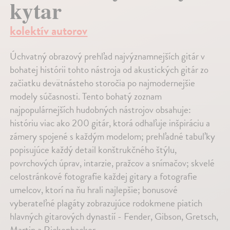
kytar
kolektív autorov
Úchvatný obrazový prehľad najvýznamnejších gitár v
bohatej histórii tohto nástroja od akustických gitár zo
začiatku devätnásteho storočia po najmodernejšie
modely súčasnosti. Tento bohatý zoznam
najpopulárnejších hudobných nástrojov obsahuje:
históriu viac ako 200 gitár, ktorá odhaľuje inšpiráciu a
zámery spojené s každým modelom; prehľadné tabuľky
popisujúce každý detail konštrukčného štýlu,
povrchových úprav, intarzie, pražcov a snímačov; skvelé
celostránkové fotografie každej gitary a fotografie
umelcov, ktorí na ňu hrali najlepšie; bonusové
vyberateľné plagáty zobrazujúce rodokmene piatich
hlavných gitarových dynastií - Fender, Gibson, Gretsch,
Martin a Rickenbacker.