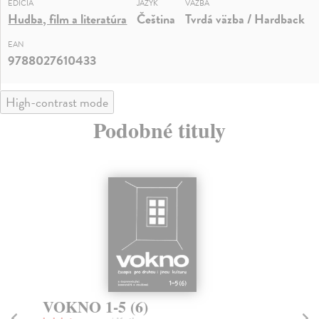
EDÍCIA
JAZYK
VÄZBA
Hudba, film a literatúra
Čeština
Tvrdá väzba / Hardback
EAN
9788027610433
High-contrast mode
Podobné tituly
na sklade
Vojtěch Lindaur
V