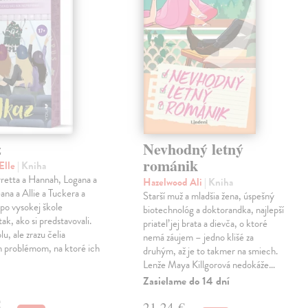
z
Nevhodný letný
románik
Elle
| Kniha
retta a Hannah, Logana a
Hazelwood Ali
| Kniha
na a Allie a Tuckera a
Starší muž a mladšia žena, úspešný
 po vysokej škole
biotechnológ a doktorandka, najlepší
tak, ako si predstavovali.
priateľ jej brata a dievča, o ktoré
olu, ale zrazu čelia
nemá záujem – jedno klišé za
 problémom, na ktoré ich
druhým, až je to takmer na smiech.
Lenže Maya Killgorová nedokáže…
Zasielame do 14 dní
€
21,24 €