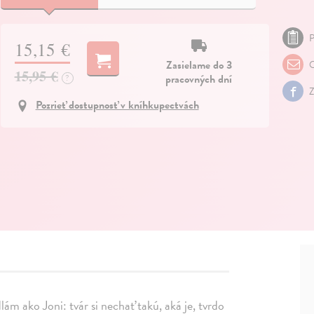
P
15,15 €
Zasielame do 3
O
15,95 €
pracovných dní
?
Z
Pozrieť dostupnosť v kníhkupectvách
ám ako Joni: tvár si nechať takú, aká je, tvrdo