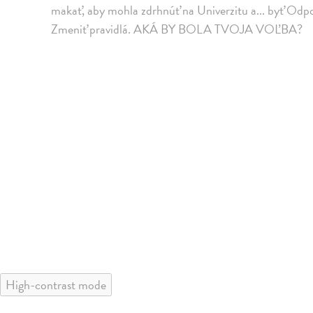
makať, aby mohla zdrhnúť na Univerzitu a... byť Odpo
Zmeniť pravidlá. AKÁ BY BOLA TVOJA VOĽBA?
High-contrast mode