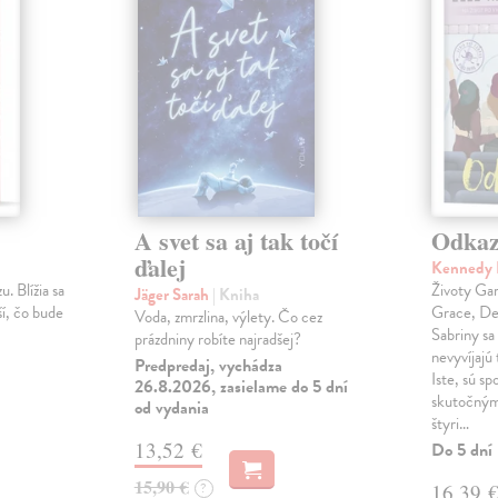
A svet sa aj tak točí
Odka
ďalej
Kennedy 
u. Blížia sa
Životy Gar
Jäger Sarah
| Kniha
ší, čo bude
Grace, Dea
Voda, zmrzlina, výlety. Čo cez
Sabriny sa
prázdniny robíte najradšej?
nevyvíjajú 
Predpredaj, vychádza
Iste, sú sp
26.8.2026, zasielame do 5 dní
skutočným
od vydania
štyri…
13,52 €
Do 5 dní
15,90 €
?
16,39 