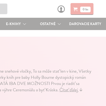
0 ks
E-KNIHY
OSTATNÉ
DAROVACIE KARTY
me snehové vločky, To sa môže stať len v kine, Všetky
orky kníh pre baby Holly Bourne dystopický román
TÁ IBA DVE MOŽNOSTI Prvou je riadiť sa
na výhre Ceremoniálu a byť Kráska.
Čítať ďalej
↓