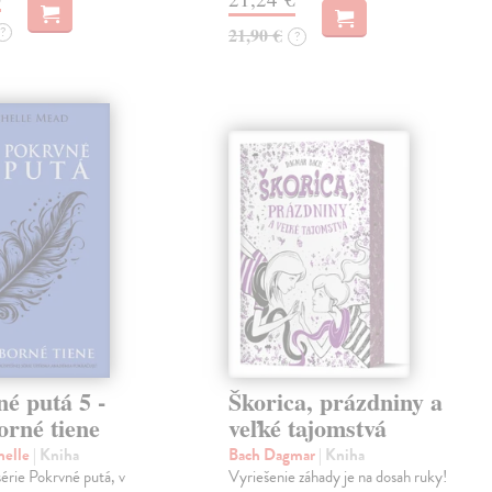
?
21,90 €
?
é putá 5 -
Škorica, prázdniny a
orné tiene
veľké tajomstvá
helle
| Kniha
Bach Dagmar
| Kniha
 série Pokrvné putá, v
Vyriešenie záhady je na dosah ruky!