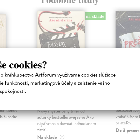
na sklade
še cookies?
ho kníhkupectva Artforum využívame cookies slúžiace
e funkčnosti, marketingové účely a zaistenie vášho
Zvláštny návrat
Prežijú 
spokojnosti.
Rachel Priceovej
Jackson Hol
ovej
Nový napínavý
Jackson Holly
| Kniha
och tieňov
bestsellerovej
Nový mysteriózny triler od
h. Charlie
vraha! Osem h
autorky bestsellerovej série Ako
priateľov.
nájsť vraha o dievčati odhodlanom
zistiť...
Do 3 pracov
Na sklade
?