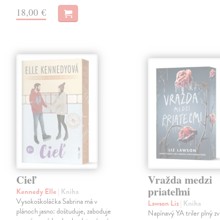
18,00 €
Cieľ
Vražda medzi
priateľmi
Kennedy Elle
| Kniha
Vysokoškoláčka Sabrina má v
Lawson Liz
| Kniha
plánoch jasno: doštuduje, zaboduje
Napínavý YA triler plný zv