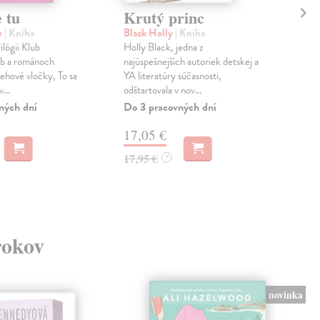
 tu
Krutý princ
Zl
y
| Kniha
Black Holly
| Kniha
Bla
ilógii Klub
Holly Black, jedna z
Pokr
áb a románoch
najúspešnejších autoriek detskej a
temn
ehové vločky, To sa
YA literatúry súčasnosti,
a ta
...
odštartovala v nov...
Hal.
ných dní
Do 3 pracovných dní
Do 
17,05 €
17
17,95 €
17,
?
rokov
novinka