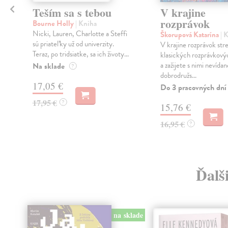
Teším sa s tebou
V krajine
rozprávok
Bourne Holly
| Kniha
Nicki, Lauren, Charlotte a Steffi
Škorupová Katarína
| 
sú priateľky už od univerzity.
V krajine rozprávok str
Teraz, po tridsiatke, sa ich životy...
klasických rozprávkový
a zažijete s nimi nevídan
Na sklade
?
dobrodružs...
17,05 €
Do 3 pracovných dní
17,95 €
?
15,76 €
16,95 €
?
Ďalš
na sklade