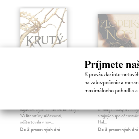
klade
Príjmete na
K prevádzke internetové
na zabezpečenie a merani
Krutý princ
Zlodejka noci
maximálneho pohodlia a 
Black Holly
| Kniha
Black Holly
| Kniha
Holly Black, jedna z
Pokračovanie bestseller
najúspešnejších autoriek detskej a
temnej fantasy o zlodej
YA literatúry súčasnosti,
a tajných spoločenstvác
odštartovala v nov...
Hal...
Do 3 pracovných dní
Do 3 pracovných dní