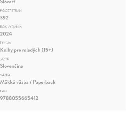
Slovart
POČET STRÁN
392
ROK VYDANIA
2024
EDÍCIA
Knihy pre mladých (15+)
JAZYK
Slovenčina
VÄZBA
Mäkká väzba / Paperback
EAN
9788055665412