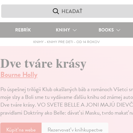
REBRÍK
KNIHY
BOOKS
KNIHY
-
KNIHY PRE DETI
-
OD 14 ROKOV
Dve tváre krásy
Bourne Holly
Po úspešnej trilógii Klub okašlaných báb a románoch Všetci s
moje slzy a Boli sme tu vydávame ďalšiu knihu od známej aut
Dve tváre krásy. VO SVETE BELLE A JONI MAJÚ DIEVČA
pravidlami Doktríny ako Belle: dávať si Masku, tvrdo makať 
Kúpiť
na webe
Rezervovať v kníhkupectve