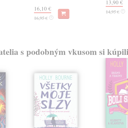
13,90 €
16,10 €
14,95 €
?
16,95 €
?
atelia s podobným vkusom si kúpili