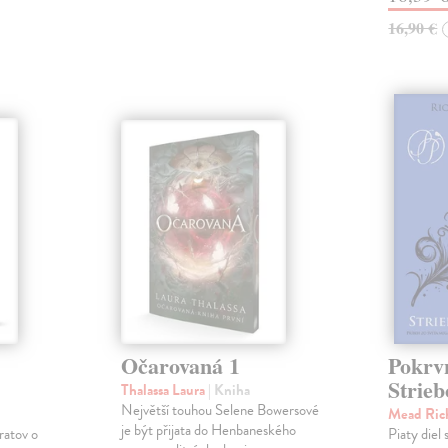
16,90 €
Očarovaná 1
Pokrvn
Strieb
Thalassa Laura
| Kniha
Největší touhou Selene Bowersové
Mead Ric
je být přijata do Henbaneského
ratov o
Piaty diel