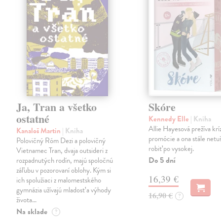
Ja, Tran a všetko
Skóre
ostatné
Kennedy Elle
| Kniha
Allie Hayesová prežíva kríz
Kanaloš Martin
| Kniha
promócie a ona stále netu
Polovičný Róm Dezi a polovičný
robiť po vysokej.
Vietnamec Tran, dvaja outsideri z
Do 5 dní
rozpadnutých rodín, majú spoločnú
záľubu v pozorovaní oblohy. Kým si
16,39 €
ich spolužiaci z malomestského
gymnázia užívajú mladosť a výhody
16,90 €
?
života…
Na sklade
?