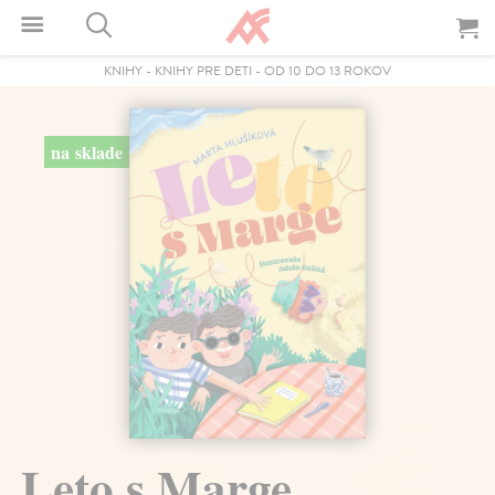
KNIHY
-
KNIHY PRE DETI
-
OD 10 DO 13 ROKOV
na sklade
Leto s Marge