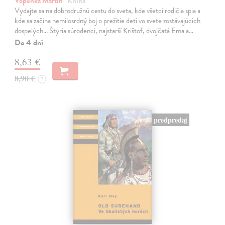
Vopěnka Martin
| Kniha
Vydajte sa na dobrodružnú cestu do sveta, kde všetci rodičia spia a
kde sa začína nemilosrdný boj o prežitie detí vo svete zostávajúcich
dospelých... Štyria súrodenci, najstarší Krištof, dvojčatá Ema a…
Do 4 dní
8,63 €
8,90 €
?
predpredaj