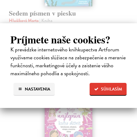
Sedem písmen v piesku
Hlušíková Marta
| Kniha
Dovolenka na Kréte je niekedy plná prekvapení. Súrodenci Noro a
Anabela pri mori spoznávajú svojráznych Chrtovcov, natrafia na
Príjmete naše cookies?
usušenú jaštericu, zaujmú ich Uwe a Hans, ktorí sú takmer celé dni
zahrabaní…
K prevádzke internetového kníhkupectva Artforum
Na sklade
využívame cookies slúžiace na zabezpečenie a meranie
14,20 €
funkčnosti, marketingové účely a zaistenie vášho
maximálneho pohodlia a spokojnosti.
14,95 €
?
NASTAVENIA
SÚHLASÍM