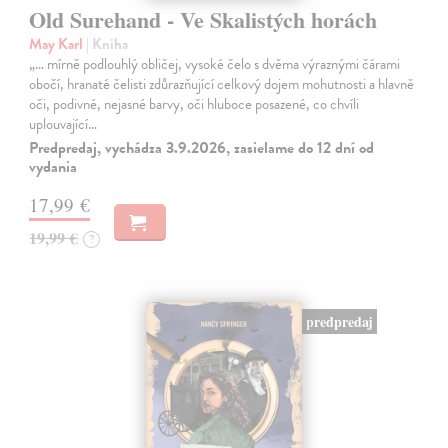
Old Surehand - Ve Skalistých horách
May Karl
| Kniha
„… mírně podlouhlý obličej, vysoké čelo s dvěma výraznými čárami
obočí, hranaté čelisti zdůrazňující celkový dojem mohutnosti a hlavně
oči, podivné, nejasné barvy, oči hluboce posazené, co chvíli
uplouvající…
Predpredaj, vychádza 3.9.2026, zasielame do 12 dní od
vydania
17,99 €
19,99 €
?
predpredaj