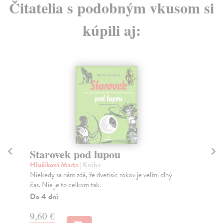
Čitatelia s podobným vkusom si
kúpili aj:
Starovek pod lupou
Ap
b
Hlušíková Marta
| Kniha
Niekedy sa nám zdá, že dvetisíc rokov je veľmi dlhý
Hl
čas. Nie je to celkom tak.
Švi
šib
Do 4 dní
Do
9,60 €