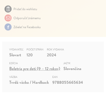
Pridať do wishlistu
Odporučiť známemu
Zdielať na Facebooku
VYDAVATEĽ
POČET STRÁN
ROK VYDANIA
Slovart
120
2024
EDÍCIA
JAZYK
Beletria pre deti (9 – 12 rokov)
Slovenčina
VÄZBA
EAN
Tvrdá väzba / Hardback
9788055665634