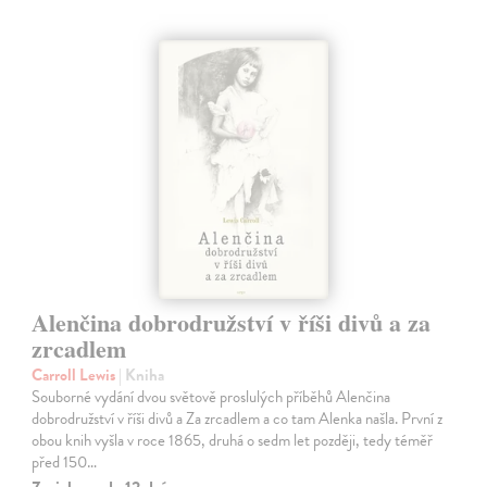
Alenčina dobrodružství v říši divů a za
zrcadlem
Carroll Lewis
| Kniha
Souborné vydání dvou světově proslulých příběhů Alenčina
dobrodružství v říši divů a Za zrcadlem a co tam Alenka našla. První z
obou knih vyšla v roce 1865, druhá o sedm let později, tedy téměř
před 150…