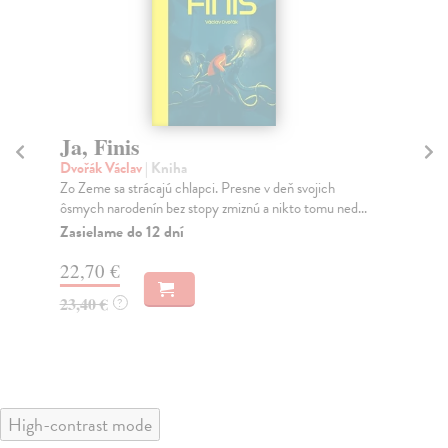
Ja, Finis
O
Dvořák Václav
| Kniha
Líš
Zo Zeme sa strácajú chlapci. Presne v deň svojich
Dob
ôsmych narodenín bez stopy zmiznú a nikto tomu ned...
kto
Zasielame do 12 dní
Na
22,70 €
16
23,40 €
17
?
High-contrast mode