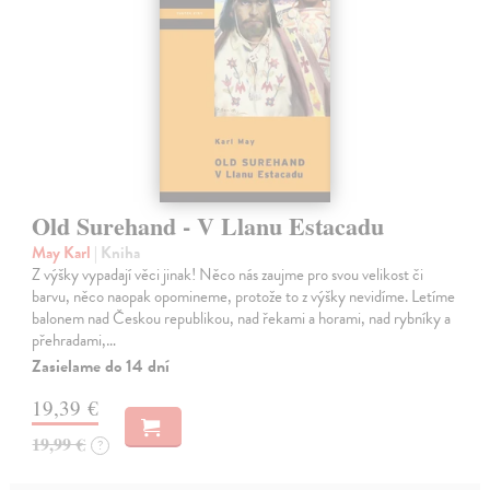
Old Surehand - V Llanu Estacadu
May Karl
| Kniha
Z výšky vypadají věci jinak! Něco nás zaujme pro svou velikost či
barvu, něco naopak opomineme, protože to z výšky nevidíme. Letíme
balonem nad Českou republikou, nad řekami a horami, nad rybníky a
přehradami,…
Zasielame do 14 dní
19,39 €
19,99 €
?