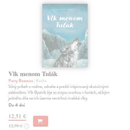
Vlk menom Tulák
Parry Rosanne
| Kniha
Silný príbeh o rodine, odvahe a prežití inšpirovaný skutočnými
udalosťami. Vlk Bystrík žije so svojou svorkou v horách, až kým
jedného dňa na ich územie nevtrhnú rivalské vlky.
Do 4 dní
12,51 €
12,90 €
?