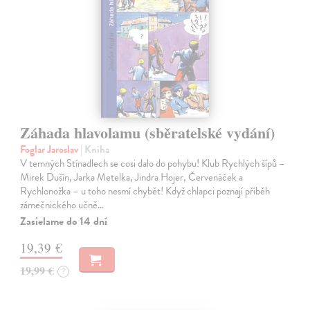
Záhada hlavolamu (sběratelské vydání)
Foglar Jaroslav
| Kniha
V temných Stínadlech se cosi dalo do pohybu! Klub Rychlých šípů –
Mirek Dušín, Jarka Metelka, Jindra Hojer, Červenáček a
Rychlonožka – u toho nesmí chybět! Když chlapci poznají příběh
zámečnického učně…
Zasielame do 14 dní
19,39 €
19,99 €
?