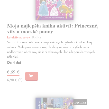
Moja najlepšia kniha aktivít: Princezné,
víly a morské panny
kolektív autorov
| Kniha
Vstúp do čarovného sveta rozprávkových bytostí v knižke plnej
zábavy. Malé princezné si užijú hodiny zábavy pri vyfarbovaní
nádherných obrázkov, riešení zábavných úloh a lepení čarovných
nálepiek.
Do 4 dní
6,69 €
6,90 €
?
novinka