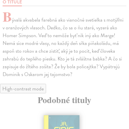
O TITULE
B
ývalá akvabela farebná ako vianočné svetielka s motýľmi
v oranžových vlasoch. Dedko, čo sa o ňu stará, vyzerá ako
Homer Simpson. Veď to nemôže byť nik iný ako Marge!
Nemá síce modré vlasy, no každý deň sŕka piňakoládu, má
aspoň sto rokov a chce zistiť, aký je to pocit, keď človeka
zahrabú do teplého piesku. Kto je tá zvláštna babka? A čo si
zapisuje do žltého zošita? Že by bola policajtka? Vypátrajú
Dominik s Oskarom jej tajomstvo?
High-contrast mode
Podobné tituly