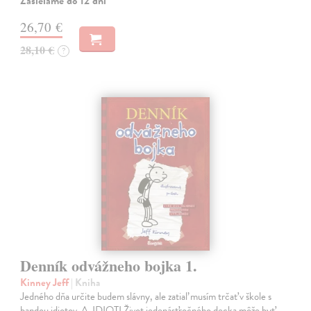
Zasielame do 12 dní
26,70 €
28,10 €
?
Denník odvážneho bojka 1.
Kinney Jeff
| Kniha
Jedného dňa určite budem slávny, ale zatiaľ musím trčať v škole s
bandou idiotov. A. IDIOTI Život jedenásťročného decka môže byť