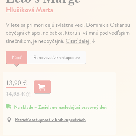
Hlušíková Marta
V lete sa pri mori dejú zvláštne veci. Dominik a Oskar sú
obyčajní chlapci, no babka, ktorú si všimnú pod vedľajším
slnečníkom, je neobyčajná.
Čítať ďalej
↓
Kúpiť
Rezervovať v kníhkupectve
13,90 €
14,95 €
?
Na sklade – Zasielame nasledujúci pracovný deň
Pozrieť dostupnosť v kníhkupectvách