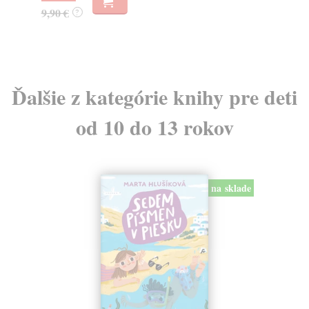
9,
9,90 €
?
9,
Ďalšie z kategórie knihy pre deti
od 10 do 13 rokov
na sklade