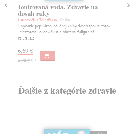
Ionizovaná voda. Zdravie na
R
dosah ruky
Kuž
Ak 
Laucevičius Telesforas
| Kniha
záz
1. vydanie populárno-náučnej knihy dvoch spoluautorov
Telesforasa Laucevičiusa a Martina Baligu s ná...
Do
Do 3 dní
19
6,69 €
19
6,90 €
?
Ďalšie z kategórie zdravie