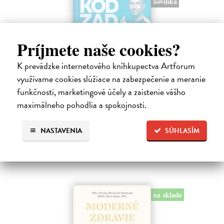
novinka
Príjmete naše cookies?
K prevádzke internetového kníhkupectva Artforum
Kód zad
využívame cookies slúžiace na zabezpečenie a meranie
funkčnosti, marketingové účely a zaistenie vášho
Novotný Michal
| Kniha
Co dělat, když vás bolí záda? Cvičit?
maximálneho pohodlia a spokojnosti.
Do 3 dní
NASTAVENIA
SÚHLASÍM
17,96 €
19,95 €
?
na sklade