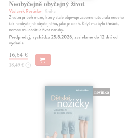
Neobyčejně obyčejný život
Václavek Rostislav
| Kniha
Životní příběh muže, který stále objevuje zapomenutou sílu něčeho
tak neobyčejně obyčejného, jako je dech. Když mu bylo třináct,
nemoc mu obrátila život naruby.
Predpredaj, vychádza 25.8.2026, zasielame do 12 dní od
vydania
16,64 €
18,49 €
?
novinka