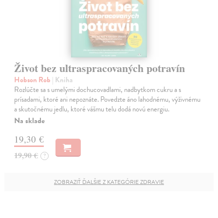
Život bez ultraspracovaných potravín
Hobson Rob
| Kniha
Rozlúčte sa s umelými dochucovadlami, nadbytkom cukru a s
prísadami, ktoré ani nepoznáte. Povedzte áno lahodnému, výživnému
a skutočnému jedlu, ktoré vášmu telu dodá novú energiu.
Na sklade
19,30 €
19,90 €
?
ZOBRAZIŤ ĎALŠIE Z KATEGÓRIE ZDRAVIE