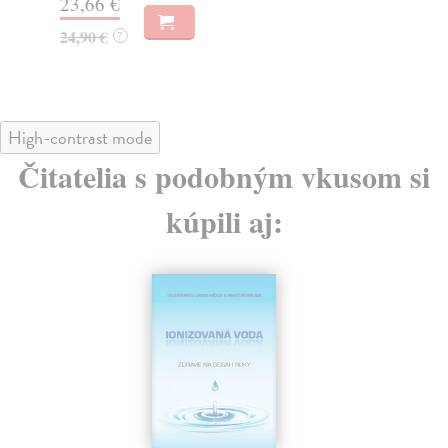
23,66 €
14
24,90 €
14
?
High-contrast mode
Čitatelia s podobným vkusom si
kúpili aj: