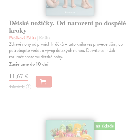
Dětské nožičky. Od narození po dospělé
kroky
Prošková Edita
| Kniha
Zdravé nohy od prvních krůčků – tato kniha vás provede vším, co
potřebujete vědět o vývoji dětských nohou. Dozvíte se: - Jak
rozumět anatomii dětské nohy.
Zasielame do 10 dní
11,67 €
12,55 €
?
na sklade