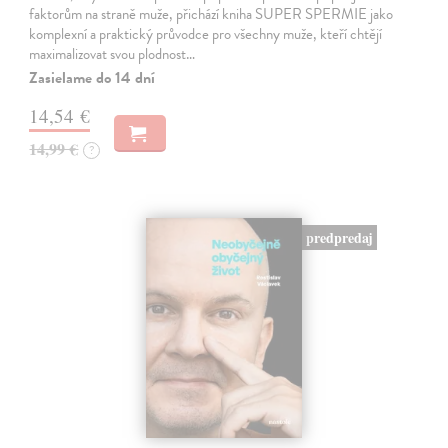
faktorům na straně muže, přichází kniha SUPER SPERMIE jako
komplexní a praktický průvodce pro všechny muže, kteří chtějí
maximalizovat svou plodnost…
Zasielame do 14 dní
14,54 €
14,99 €
?
predpredaj