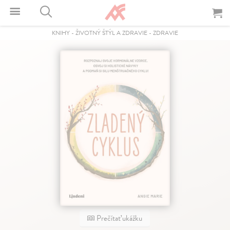
KNIHY
-
ŽIVOTNÝ ŠTÝL A ZDRAVIE
-
ZDRAVIE
Prečítať ukážku