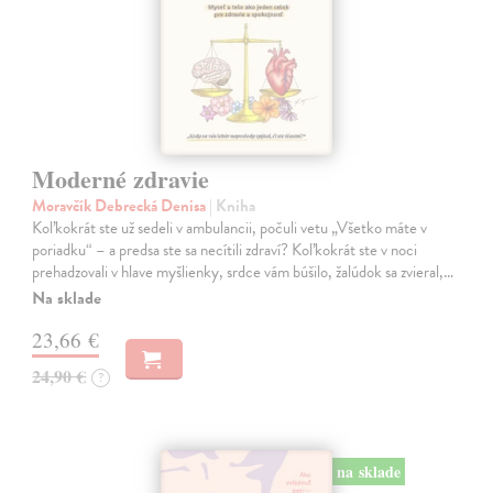
Moderné zdravie
Moravčík Debrecká Denisa
| Kniha
Koľkokrát ste už sedeli v ambulancii, počuli vetu „Všetko máte v
poriadku“ – a predsa ste sa necítili zdraví? Koľkokrát ste v noci
prehadzovali v hlave myšlienky, srdce vám búšilo, žalúdok sa zvieral,…
Na sklade
23,66 €
24,90 €
?
na sklade