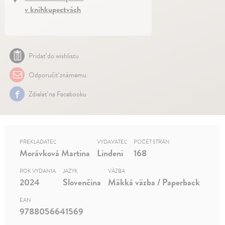
v kníhkupectvách
Pridať do wishlistu
Odporučiť známemu
Zdielať na Facebooku
PREKLADATEĽ
VYDAVATEĽ
POČET STRÁN
Morávková Martina
Lindeni
168
ROK VYDANIA
JAZYK
VÄZBA
2024
Slovenčina
Mäkká väzba / Paperback
EAN
9788056641569