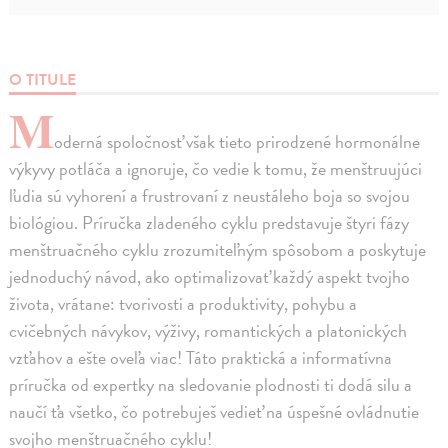
O TITULE
M
oderná spoločnosť však tieto prirodzené hormonálne
výkyvy potláča a ignoruje, čo vedie k tomu, že menštruujúci
ľudia sú vyhorení a frustrovaní z neustáleho boja so svojou
biológiou. Príručka zladeného cyklu predstavuje štyri fázy
menštruačného cyklu zrozumiteľným spôsobom a poskytuje
jednoduchý návod, ako optimalizovať každý aspekt tvojho
života, vrátane: tvorivosti a produktivity, pohybu a
cvičebných návykov, výživy, romantických a platonických
vzťahov a ešte oveľa viac! Táto praktická a informatívna
príručka od expertky na sledovanie plodnosti ti dodá silu a
naučí ťa všetko, čo potrebuješ vedieť na úspešné ovládnutie
svojho menštruačného cyklu!