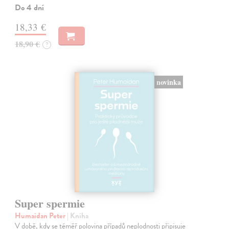
Do 4 dní
18,33 €
18,90 €
?
novinka
Super spermie
Humaidan Peter
| Kniha
V době, kdy se téměř polovina případů neplodnosti připisuje