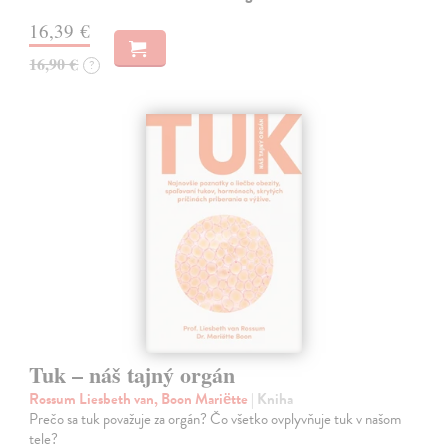
16,39 €
16,90 €
?
Tuk – náš tajný orgán
Rossum Liesbeth van, Boon Mariëtte
| Kniha
Prečo sa tuk považuje za orgán? Čo všetko ovplyvňuje tuk v našom
tele?