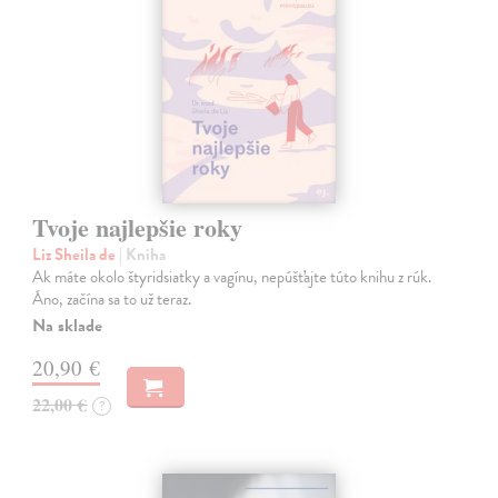
Tvoje najlepšie roky
Liz Sheila de
| Kniha
Ak máte okolo štyridsiatky a vagínu, nepúšťajte túto knihu z rúk.
Áno, začína sa to už teraz.
Na sklade
20,90 €
22,00 €
?