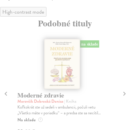
High-contrast mode
Podobné tituly
na sklade
Moderné zdravie
A
Moravčík Debrecká Denisa
| Kniha
Fol
Koľkokrát ste už sedeli v ambulancii, počuli vetu
Ver
„Všetko máte v poriadku“ – a predsa ste sa necítil...
zdr
Na sklade
Na
?