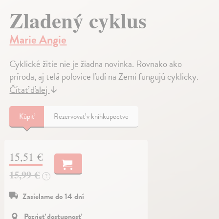
Zladený cyklus
Marie Angie
Cyklické žitie nie je žiadna novinka. Rovnako ako
príroda, aj telá polovice ľudí na Zemi fungujú cyklicky.
Čítať ďalej
↓
Kúpiť
Rezervovať v kníhkupectve
15,51 €
15,99 €
?
Zasielame do 14 dní
Pozrieť dostupnosť