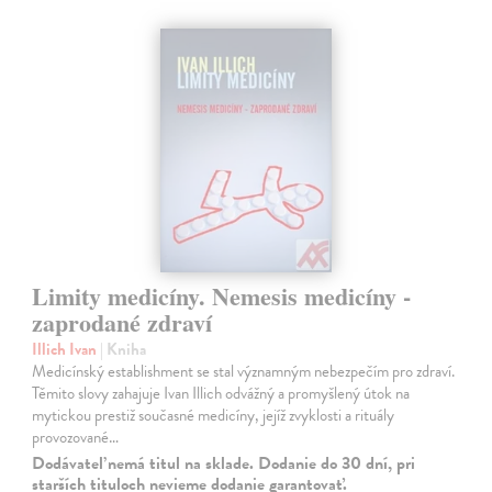
Limity medicíny. Nemesis medicíny -
zaprodané zdraví
Illich Ivan
| Kniha
Medicínský establishment se stal významným nebezpečím pro zdraví.
Těmito slovy zahajuje Ivan Illich odvážný a promyšlený útok na
mytickou prestiž současné medicíny, jejíž zvyklosti a rituály
provozované…
Dodávateľ nemá titul na sklade. Dodanie do 30 dní, pri
starších tituloch nevieme dodanie garantovať.