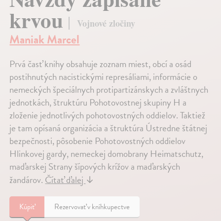
krvou
Vojnové zločiny
Maniak Marcel
Prvá časť knihy obsahuje zoznam miest, obcí a osád
postihnutých nacistickými represáliami, informácie o
nemeckých špeciálnych protipartizánskych a zvláštnych
jednotkách, štruktúru Pohotovostnej skupiny H a
zloženie jednotlivých pohotovostných oddielov. Taktiež
je tam opísaná organizácia a štruktúra Ústredne štátnej
bezpečnosti, pôsobenie Pohotovostných oddielov
Hlinkovej gardy, nemeckej domobrany Heimatschutz,
maďarskej Strany šípových krížov a maďarských
žandárov.
Čítať ďalej
↓
Kúpiť
Rezervovať v kníhkupectve