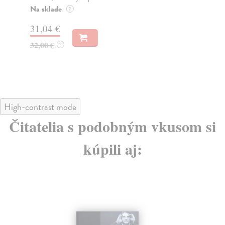
Na sklade
Na
?
31,04 €
28
32,00 €
29
?
High-contrast mode
Čitatelia s podobným vkusom si
kúpili aj: