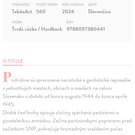
VYDAVATEĽ
POČET STRÁN
ROK VYDANIA
JAZYK
TabitaArt
560
2024
Slovenčina
VÄZBA
EAN
Tvrdá väzba / Hardback
9788097380441
O TITULE
P
odrobne sú spracované nacistické a gardistické represálie
v jednotlivých mestách, obciach a osadách na celom
Slovensku v období od konca augusta 1944 do konca apríla
1945.
Druhá časť knihy opisuje zločiny spáchané partizánmi a
povstaleckou armádou. Začína partizánskymi popravami pred
začiatkom SNP, pokračuje hromadným vraždením počas