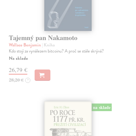
Tajemný pan Nakamoto
Wallace Benjamin
| Kniha
Kdo stojí za vynálezem bitcoinu? A proč se stále skrývá?
Na sklade
26,79 €
28,20 €
?
na sklade