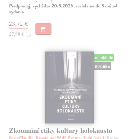
Predpredaj, vychádza 20.8.2026, zasielame do 5 dní od
vydania
23,72 €
27,90 €
?
na sklade
novinka
Zkoumání etiky kultury holokaustu
Fogu Claudio, Kansteiner Wulf, Presner Todd (eds.)
| Kniha