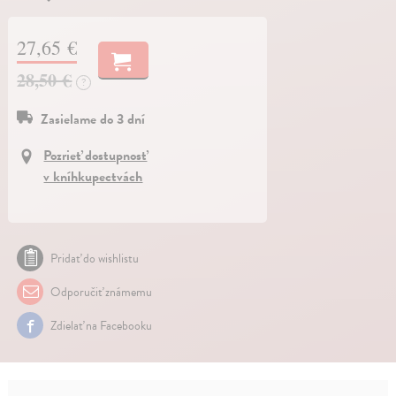
27,65 €
28,50 €
?
Zasielame do 3 dní
Pozrieť dostupnosť
v kníhkupectvách
Pridať do wishlistu
Odporučiť známemu
Zdielať na Facebooku