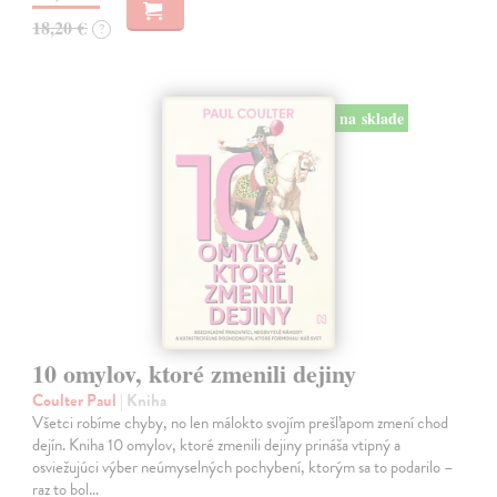
18,20 €
?
na sklade
10 omylov, ktoré zmenili dejiny
Coulter Paul
| Kniha
Všetci robíme chyby, no len málokto svojím prešľapom zmení chod
dejín. Kniha 10 omylov, ktoré zmenili dejiny prináša vtipný a
osviežujúci výber neúmyselných pochybení, ktorým sa to podarilo –
raz to bol…