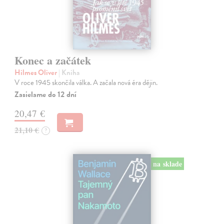
Konec a začátek
Hilmes Oliver
| Kniha
V roce 1945 skončila válka. A začala nová éra dějin.
Zasielame do 12 dní
20,47 €
21,10 €
?
na sklade