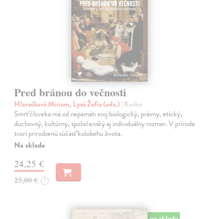
Pred bránou do večnosti
Hlavačková Miriam, Lysá Žofia (eds.)
| Kniha
Smrť človeka má od nepamäti svoj biologický, právny, etický,
duchovný, kultúrny, spoločenský aj individuálny rozmer. V prírode
tvorí prirodzenú súčasť kolobehu života.
Na sklade
24,25 €
25,00 €
?
na sklade