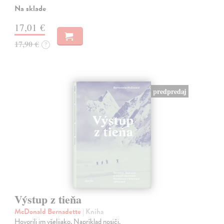
Na sklade
17,01 €
17,90 €
?
predpredaj
Výstup z tieňa
McDonald Bernadette
| Kniha
Hovorili im všelijako. Napríklad nosiči.