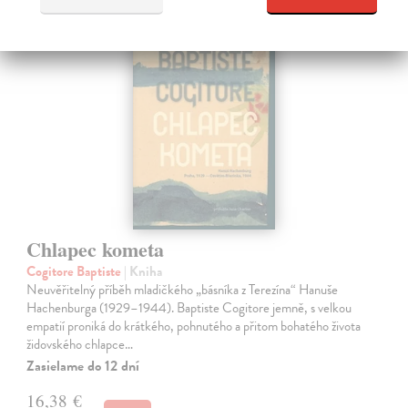
novinka
Chlapec kometa
Cogitore Baptiste
| Kniha
Neuvěřitelný příběh mladičkého „básníka z Terezína“ Hanuše
Hachenburga (1929–1944). Baptiste Cogitore jemně, s velkou
empatií proniká do krátkého, pohnutého a přitom bohatého života
židovského chlapce…
Zasielame do 12 dní
16,38 €