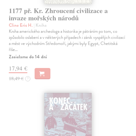
1177 př. Kr. Zhroucení civilizace a
invaze mořských národů
Cline Eric H.
| Kniha
Kniha amerického archeologa a historika je pátráním po tom, co
způsobilo oslabení a v některých případech i zánik vyspělých civilizací
a měst ve východním Středomoří, jakými byly Egypt, Chetitská
říše…
Zasielame do 14 dní
17,94 €
18,49 €
?