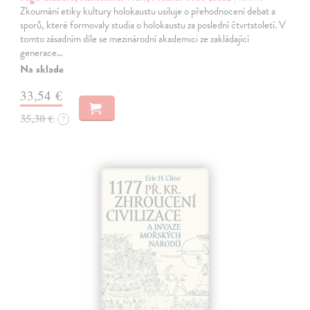
Zkoumání etiky kultury holokaustu usiluje o přehodnocení debat a
sporů, které formovaly studia o holokaustu za poslední čtvrtstoletí. V
tomto zásadním díle se mezinárodní akademici ze zakládající
generace…
Na sklade
33,54 €
35,30 €
?