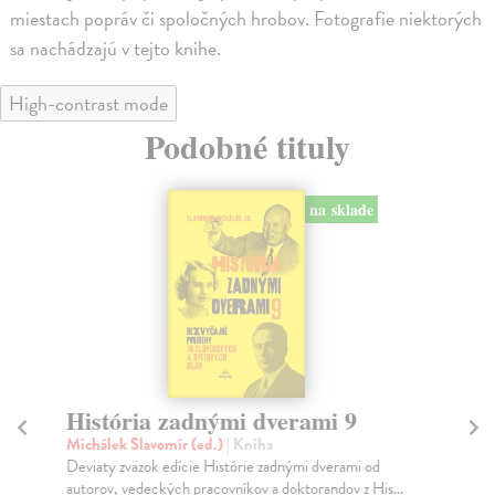
miestach popráv či spoločných hrobov. Fotografie niektorých
sa nachádzajú v tejto knihe.
High-contrast mode
Podobné tituly
na sklade
História zadnými dverami 9
R
Michálek Slavomír (ed.)
| Kniha
Th
Deviaty zväzok edície Histórie zadnými dverami od
Pre
autorov, vedeckých pracovníkov a doktorandov z His...
str