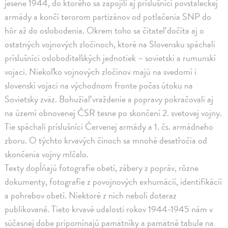
jesene 1944, do ktorého sa zapojili aj príslušníci povstaleckej
armády a končí terorom partizánov od potlačenia SNP do
hôr až do oslobodenia. Okrem toho sa čitateľ dočíta aj o
ostatných vojnových zločinoch, ktoré na Slovensku spáchali
príslušníci osloboditeľských jednotiek – sovietski a rumunskí
vojaci. Niekoľko vojnových zločinov majú na svedomí i
slovenskí vojaci na východnom fronte počas útoku na
Sovietsky zväz. Bohužiaľ vraždenie a popravy pokračovali aj
na území obnovenej ČSR tesne po skončení 2. svetovej vojny.
Tie spáchali príslušníci Červenej armády a 1. čs. armádneho
zboru. O týchto krvavých činoch sa mnohé desaťročia od
skončenia vojny mlčalo.
Texty dopĺňajú fotografie obetí, zábery z popráv, rôzne
dokumenty, fotografie z povojnových exhumácií, identifikácií
a pohrebov obetí. Niektoré z nich neboli doteraz
publikované. Tieto krvavé udalosti rokov 1944-1945 nám v
súčasnej dobe pripomínajú pamätníky a pamätné tabule na