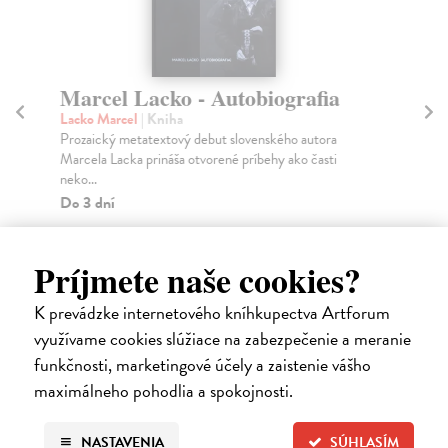
Marcel Lacko - Autobiografia
V
Lacko Marcel
| Kniha
Ku
Prozaický metatextový debut slovenského autora
Ako
Marcela Lacka prináša otvorené príbehy ako časti
Ako
neko...
Do
Do 3 dní
15
10,67 €
15
Príjmete naše cookies?
11,00 €
?
K prevádzke internetového kníhkupectva Artforum
využívame cookies slúžiace na zabezpečenie a meranie
funkčnosti, marketingové účely a zaistenie vášho
maximálneho pohodlia a spokojnosti.
Ďalšie z kategórie svetové dejiny
NASTAVENIA
SÚHLASÍM