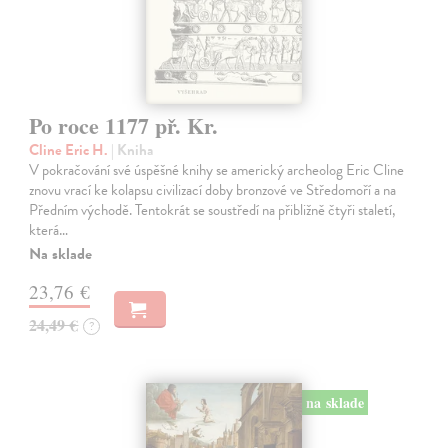
Po roce 1177 př. Kr.
Cline Eric H.
| Kniha
V pokračování své úspěšné knihy se americký archeolog Eric Cline
znovu vrací ke kolapsu civilizací doby bronzové ve Středomoří a na
Předním východě. Tentokrát se soustředí na přibližně čtyři staletí,
která…
Na sklade
23,76 €
24,49 €
?
na sklade