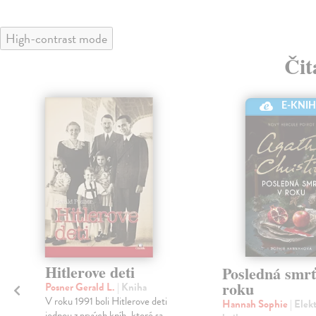
High-contrast mode
Čit
E-KNI
Hitlerove deti
Posledná smrť
roku
Posner Gerald L.
| Kniha
h
V roku 1991 boli Hitlerove deti
Hannah Sophie
| Elek
jednou z prvých kníh, ktoré sa