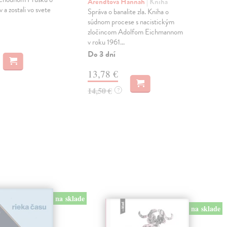
Arendtová Hannah
| Kniha
v a zostali vo svete
stál
Správa o banalite zla. Kniha o
nieč
súdnom procese s nacistickým
Na 
zločincom Adolfom Eichmannom
v roku 1961...
15
Do 3 dní
16,
13,78 €
14,50 €
?
na sklade
na sklade