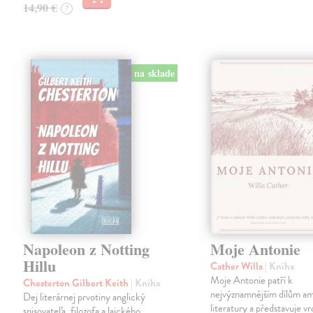
14,90 €
?
na sklade
Napoleon z Notting
Moje Antonie
Hillu
Cather Willa
| Kniha
Moje Antonie patří k
Chesterton Gilbert Keith
| Kniha
nejvýznamnějším dílům a
Dej literárnej prvotiny anglický
literatury a představuje vr
spisovateľa, filozofa a laického