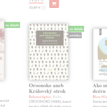
32,85 €
?
na sklade
na sklade
novinka
Oroonoko aneb
Ako mi
Královský otrok
dcéru
Behnová Aphra
| Kniha
Blum Hil
merické
OROONOKO (1688), bizarní
Staršia že
chol
barokní příběh afrického prince
okno tajne