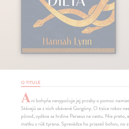
O TITULE
A
ni bohyňa nevypočuje jej prosby o pomoc namiesto
Stávajú sa z nich obávané Gorgóny. O tisíce rokov nes
pôvod, vydáva sa hrdina Perseus na cestu. Nie preto, ab
matku z rúk tyrana. Sprevádza ho priazeň bohov, no z