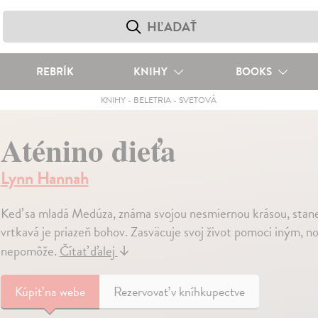
REBRÍK
KNIHY
BOOKS
KNIHY
-
BELETRIA
-
SVETOVÁ
Aténino dieťa
Lynn Hannah
Keď sa mladá Medúza, známa svojou nesmiernou krásou, stane
vrtkavá je priazeň bohov. Zasväcuje svoj život pomoci iným, n
nepomôže.
Čítať ďalej
↓
Kúpiť
na webe
Rezervovať v kníhkupectve