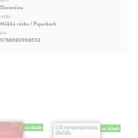
JAZYK
Slovenčina
VÄZBA
Mäkká väzba / Paperback
EAN
9788080908553
na sklade
na sklade