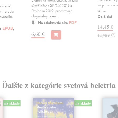
Dominika Moravčíková, víťazka
svojich rodičo
súťaží Básne SK/CZ 2019 a
a scéne!
sam...
Poviedka 2019, predstavuje
c Hercula
obojživelný talen...
Do 3 dní
sovateľka
Na stiahnutie ako
PDF
14,45 €
ko
EPUB
,
6,60 €
14,90 €
?
Ďalšie z kategórie svetová beletria
na sklade
na sklade