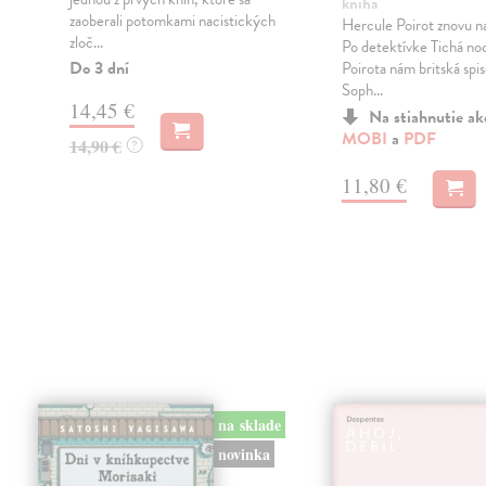
kniha
zaoberali potomkami nacistických
Hercule Poirot znovu n
zloč...
Po detektívke Tichá no
Do 3 dní
Poirota nám britská spi
Soph...
14,45 €
Na stiahnutie a
MOBI
a
PDF
14,90 €
?
11,80 €
na sklade
novinka