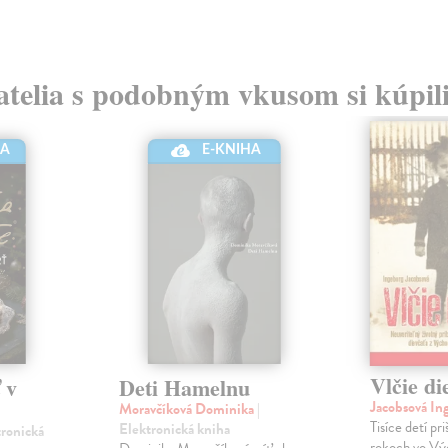
atelia s podobným vkusom si kúpili
HA
E-KNIHA
Vlčie di
 v
Deti Hamelnu
Jacobsová In
Moravčíková Dominika
|
Tisíce detí pr
Elektronická kniha
tronická
rokoch vo Vý