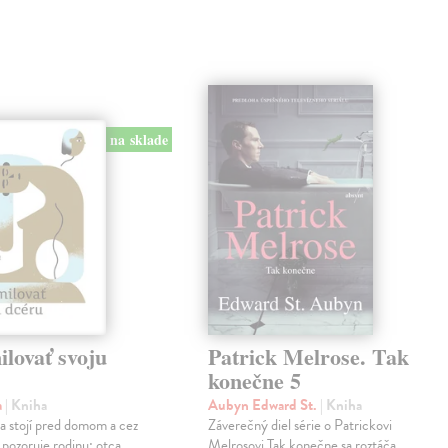
na sklade
lovať svoju
Patrick Melrose. Tak
konečne 5
a
| Kniha
Aubyn Edward St.
| Kniha
na stojí pred domom a cez
Záverečný diel série o Patrickovi
 pozoruje rodinu: otca,
Melrosovi Tak konečne sa roztáča