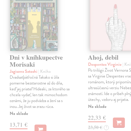
Dni v kníhkupectve
Ahoj, debil
Morisaki
Despentes Virginie
| Kn
Po trilógii Život Vernona
Jagisawa Satoshi
| Kniha
sa Virginie Despentes vrac
Dvadsaťpäťročná Takako si žila
románom, ktorý pripomín
pomerne bezstarostne až do dňa,
ultrasúčasnú verziu Neb
keď jej priateľ Hideaki, za ktorého sa
známostí. Ide o príbeh pln
chcela vydať, len tak mimochodom
útechy, vzdoru aj prijatia.
oznámi, že ju podvádza a žení sa s
Na sklade
inou. Jej život sa zrazu rúca.
Na sklade
22,33 €
13,71 €
23,50 €
?