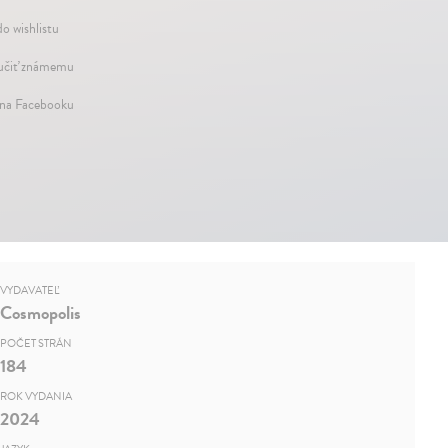
do wishlistu
čiť známemu
 na Facebooku
VYDAVATEĽ
Cosmopolis
POČET STRÁN
184
ROK VYDANIA
2024