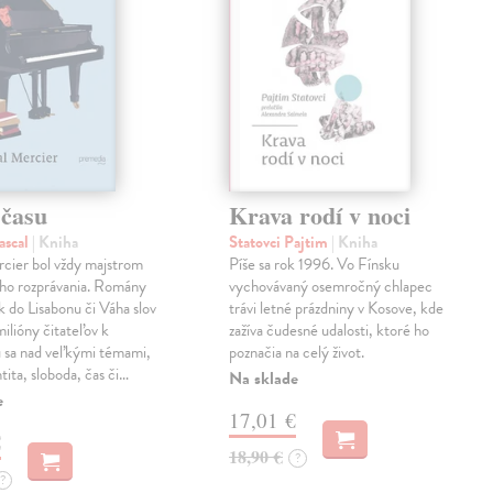
 času
Krava rodí v noci
ascal
| Kniha
Statovci Pajtim
| Kniha
cier bol vždy majstrom
Píše sa rok 1996. Vo Fínsku
ého rozprávania. Romány
vychovávaný osemročný chlapec
 do Lisabonu či Váha slov
trávi letné prázdniny v Kosove, kde
milióny čitateľov k
zažíva čudesné udalosti, ktoré ho
u sa nad veľkými témami,
poznačia na celý život.
tita, sloboda, čas či…
Na sklade
e
17,01 €
€
18,90 €
?
?