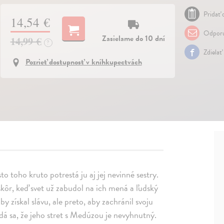
Pridať 
14,54 €
Odporu
Zasielame do 10 dní
14,99 €
?
Zdielať
Pozrieť dostupnosť v kníhkupectvách
 toho kruto potrestá ju aj jej nevinné sestry.
kôr, keď svet už zabudol na ich mená a ľudský
y získal slávu, ale preto, aby zachránil svoju
dá sa, že jeho stret s Medúzou je nevyhnutný.