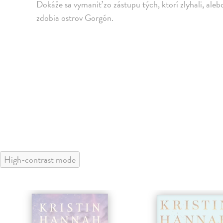
Dokáže sa vymaniť zo zástupu tých, ktorí zlyhali, ale
zdobia ostrov Gorgón.
High-contrast mode
klade