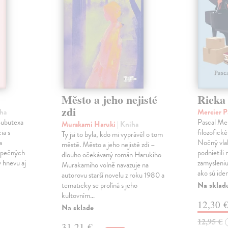
Město a jeho nejisté
Rieka
zdi
iha
Mercier P
 Subutexa
Pascal Mer
Murakami Haruki
| Kniha
ia s
filozofick
Ty jsi to byla, kdo mi vyprávěl o tom
a
Nočný vlak
městě. Město a jeho nejisté zdi –
ezpečných
podnietili 
dlouho očekávaný román Harukiho
ý hnevu aj
zamysleni
Murakamiho volně navazuje na
ako sú iden
autorovu starší novelu z roku 1980 a
Na sklad
tematicky se prolíná s jeho
kultovním…
12,30 
Na sklade
12,95 €
31,21 €