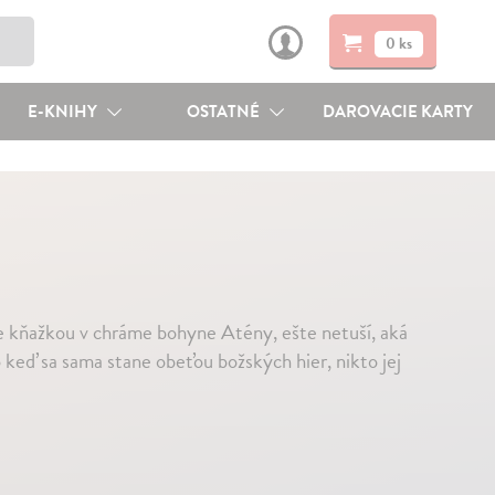
0 ks
E-KNIHY
OSTATNÉ
DAROVACIE KARTY
 kňažkou v chráme bohyne Atény, ešte netuší, aká
o keď sa sama stane obeťou božských hier, nikto jej