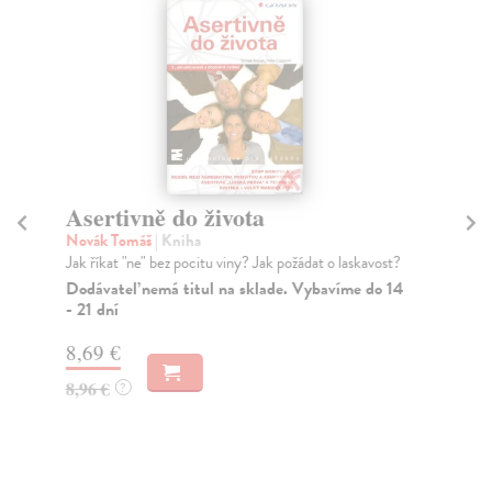
Asertivně do života
Ve
Novák Tomáš
| Kniha
Fro
Jak říkat "ne" bez pocitu viny? Jak požádat o laskavost?
Díl
oby
Dodávateľ nemá titul na sklade. Vybavíme do 14
- 21 dní
Za
8,69 €
16
8,96 €
16
?