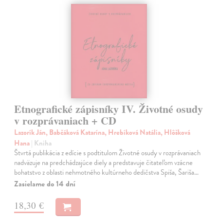
Etnografické zápisníky IV. Životné osudy
v rozprávaniach + CD
Lazorík Ján, Babčáková Katarína, Hrebíková Natália, Hlôšková
Hana
| Kniha
Štvrtá publikácia z edície s podtitulom Životné osudy v rozprávaniach
nadväzuje na predchádzajúce diely a predstavuje čitateľom vzácne
bohatstvo z oblasti nehmotného kultúrneho dedičstva Spiša, Šariša…
Zasielame do 14 dní
18,30 €