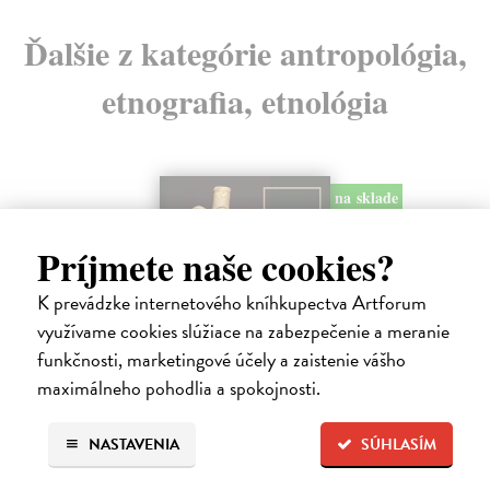
Ďalšie z kategórie antropológia,
etnografia, etnológia
na sklade
Príjmete naše cookies?
K prevádzke internetového kníhkupectva Artforum
využívame cookies slúžiace na zabezpečenie a meranie
funkčnosti, marketingové účely a zaistenie vášho
maximálneho pohodlia a spokojnosti.
Masky bohů 3. Mýty Západu
NASTAVENIA
SÚHLASÍM
Campbell Joseph
| Kniha
Kniha Mýty Západu původně vyšla v roce 1964 jako třetí svazek