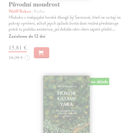
Původní moudrost
Wolff Roben
| Kniha
Hluboko v malajsijské horské džungli žijí Senoiové, kteří se ocitají na
pokraji vymření, ačkoli jejich způsob života dost možná představuje
právě tu podobu existence, jež dokáže nám všem zajistit přežití.…
Zasielame do 12 dní
15,81 €
16,30 €
?
na sklade