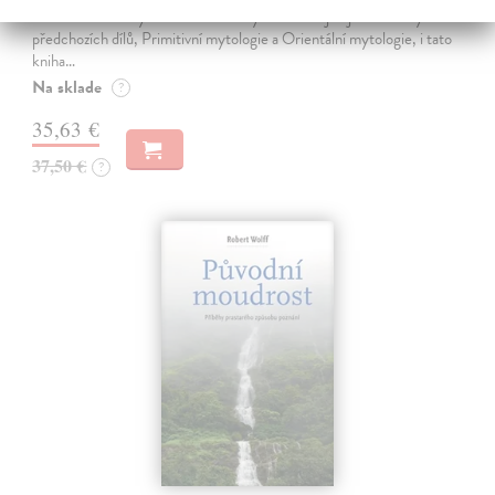
monumentální čtyřdílné série Masky bohů a stejně jako nová vydání
předchozích dílů, Primitivní mytologie a Orientální mytologie, i tato
kniha…
Na sklade
?
35,63 €
37,50 €
?