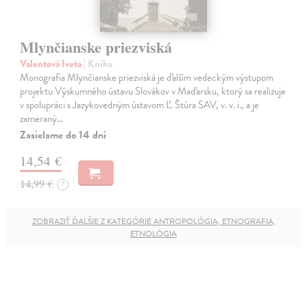
Mlynčianske priezviská
Valentová Iveta
| Kniha
Monografia Mlynčianske priezviská je ďalším vedeckým výstupom
projektu Výskumného ústavu Slovákov v Maďarsku, ktorý sa realizuje
v spolupráci s Jazykovedným ústavom Ľ. Štúra SAV, v. v. i., a je
zameraný…
Zasielame do 14 dní
14,54 €
14,99 €
?
ZOBRAZIŤ ĎALŠIE Z KATEGÓRIE ANTROPOLÓGIA, ETNOGRAFIA,
ETNOLÓGIA