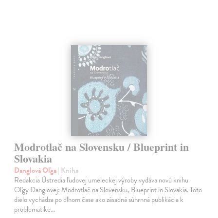
Modrotlač na Slovensku / Blueprint in
Slovakia
Danglová Oľga
| Kniha
Redakcia Ústredia ľudovej umeleckej výroby vydáva novú knihu
Oľgy Danglovej: Modrotlač na Slovensku, Blueprint in Slovakia. Toto
dielo vychádza po dlhom čase ako zásadná súhrnná publikácia k
problematike…