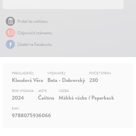
Pridať do wishlistu
Odporučiť známemu
Zdielať na Facebooku
PREKLADATEĽ
VYDAVATEĽ
POČET STRÁN
Kloudová Věra
Beta - Dobrovský
230
ROK VYDANIA
JAZYK
VÄZBA
2024
Čeština
Mäkká väzba / Paperback
EAN
9788075936066