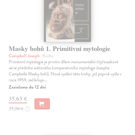
Masky bohů 1. Primitivní mytologie
Campbell Joseph
| Kniha
Primitivní mytologie je prvním dílem monumentální čtyřsvazkové
série předního světového komparativního mytologa Josepha
Campbella Masky bohů. Nové vydání této knihy, jež poprvé vyšla v
roce 1959, začleňuje…
Zasielame do 12 dní
35,63 €
37,50 €
?