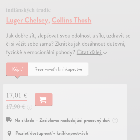
indiánských tradic
Luger Chelsey
,
Collins Thosh
Jak dobře žít, zlepšovat svou odolnost a sílu, uzdravit se
či si vážit sebe sama? Zkrátka jak dosáhnout duševní,
fyzické a emocionální pohody?
Čítať ďalej
↓
Kúpiť
Rezervovať v kníhkupectve
17,01 €
17,90 €
?
Na sklade – Zasielame nasledujúci pracovný deň
?
Pozrieť dostupnosť v kníhkupectvách