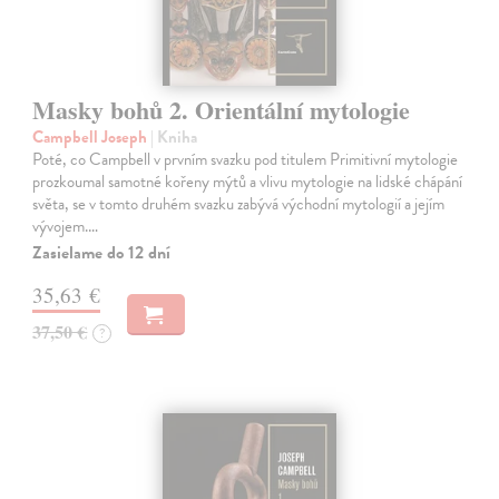
Masky bohů 2. Orientální mytologie
Campbell Joseph
| Kniha
Poté, co Campbell v prvním svazku pod titulem Primitivní mytologie
prozkoumal samotné kořeny mýtů a vlivu mytologie na lidské chápání
světa, se v tomto druhém svazku zabývá východní mytologií a jejím
vývojem.…
Zasielame do 12 dní
35,63 €
37,50 €
?