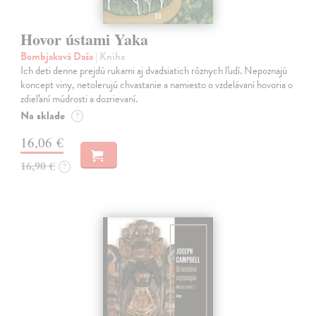
Hovor ústami Yaka
Bombjaková Daša
| Kniha
Ich deti denne prejdú rukami aj dvadsiatich rôznych ľudí. Nepoznajú
koncept viny, netolerujú chvastanie a namiesto o vzdelávaní hovoria o
zdieľaní múdrosti a dozrievaní.
Na sklade
?
16,06 €
16,90 €
?