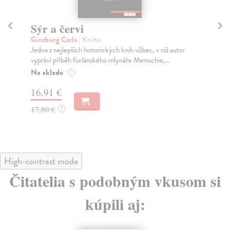
Sýr a červi
J
Ginzburg Carlo
| Kniha
Da
Jedna z nejlepších historických knih vůbec, v níž autor
V k
vypráví příběh furlánského mlynáře Menochia,...
zas
Na sklade
Na
?
16,91 €
15
17,80 €
16
?
High-contrast mode
Čitatelia s podobným vkusom si
kúpili aj: