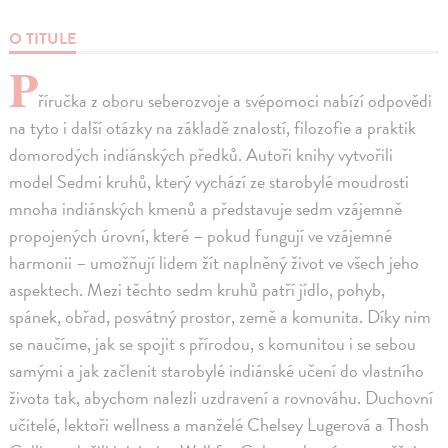
O TITULE
P
říručka z oboru seberozvoje a svépomoci nabízí odpovědi
na tyto i další otázky na základě znalostí, filozofie a praktik
domorodých indiánských předků. Autoři knihy vytvořili
model Sedmi kruhů, který vychází ze starobylé moudrosti
mnoha indiánských kmenů a představuje sedm vzájemně
propojených úrovní, které – pokud fungují ve vzájemné
harmonii – umožňují lidem žít naplněný život ve všech jeho
aspektech. Mezi těchto sedm kruhů patří jídlo, pohyb,
spánek, obřad, posvátný prostor, země a komunita. Díky nim
se naučíme, jak se spojit s přírodou, s komunitou i se sebou
samými a jak začlenit starobylé indiánské učení do vlastního
života tak, abychom nalezli uzdravení a rovnováhu. Duchovní
učitelé, lektoři wellness a manželé Chelsey Lugerová a Thosh