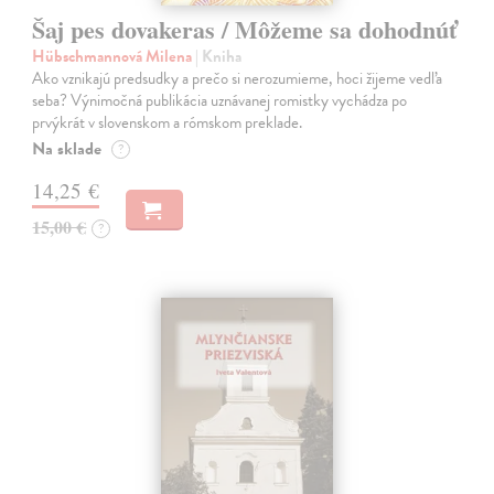
Šaj pes dovakeras / Môžeme sa dohodnúť
Hübschmannová Milena
| Kniha
Ako vznikajú predsudky a prečo si nerozumieme, hoci žijeme vedľa
seba? Výnimočná publikácia uznávanej romistky vychádza po
prvýkrát v slovenskom a rómskom preklade.
Na sklade
?
14,25 €
15,00 €
?