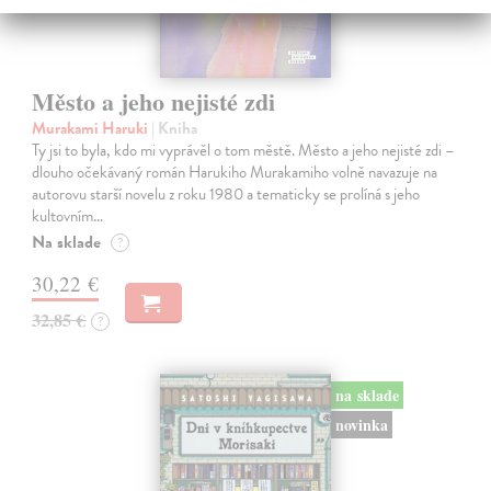
Město a jeho nejisté zdi
Murakami Haruki
| Kniha
Ty jsi to byla, kdo mi vyprávěl o tom městě. Město a jeho nejisté zdi –
dlouho očekávaný román Harukiho Murakamiho volně navazuje na
autorovu starší novelu z roku 1980 a tematicky se prolíná s jeho
kultovním…
Na sklade
?
30,22 €
32,85 €
?
na sklade
novinka