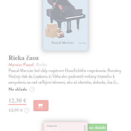
Rieka času
Mercier Pascal
| Kniha
Pascal Mercier bol vždy majstrom filozofického rozprávania. Romány
Nočný vlak do Lisabonu či Váha slov podnietili milióny čitateľov k
zamysleniu sa nad veľkými témami, ako sú identita, sloboda, čas či…
Na sklade
?
12,30 €
12,95 €
?
na sklade