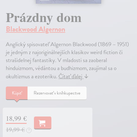
Prázdny dom
Blackwood Algernon
Anglický spisovateľ Algernon Blackwood (1869 – 1951)
je jedným z najoriginálnejších klasikov weird fiction či
strašidelnej fantastiky. V mladosti sa zaoberal
hinduizmom, védántou a budhizmom, zaujímal sa o
okultizmus a ezoteriku.
Čítať ďalej
↓
Kúpiť
Rezervovať v kníhkupectve
18,99 €
19,99 €
?