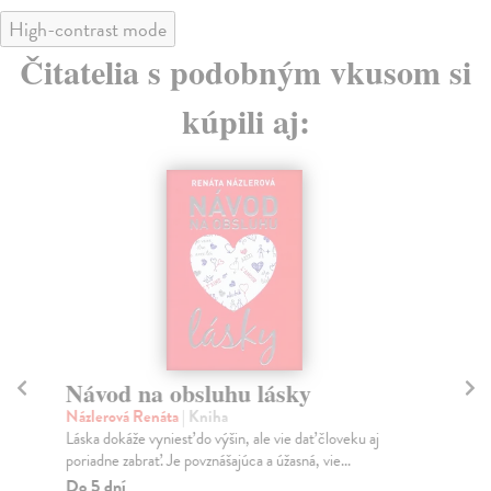
High-contrast mode
Čitatelia s podobným vkusom si
kúpili aj:
Návod na obsluhu lásky
P
Názlerová Renáta
| Kniha
Est
Láska dokáže vyniesť do výšin, ale vie dať človeku aj
Pos
poriadne zabrať. Je povznášajúca a úžasná, vie...
spi
slo
Do 5 dní