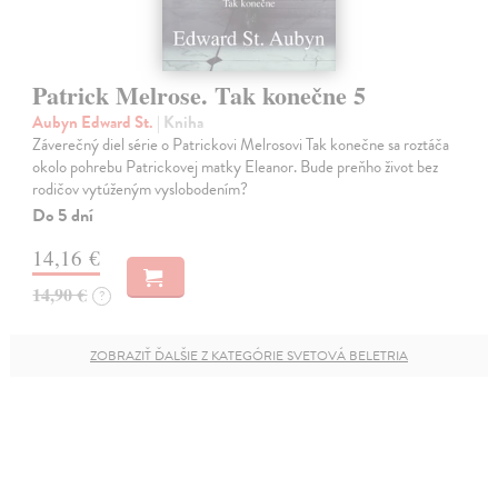
Patrick Melrose. Tak konečne 5
Aubyn Edward St.
| Kniha
Záverečný diel série o Patrickovi Melrosovi Tak konečne sa roztáča
okolo pohrebu Patrickovej matky Eleanor. Bude preňho život bez
rodičov vytúženým vyslobodením?
Do 5 dní
14,16 €
14,90 €
?
ZOBRAZIŤ ĎALŠIE Z KATEGÓRIE SVETOVÁ BELETRIA