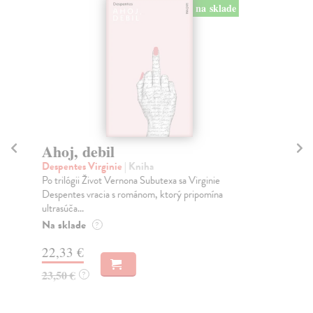
na sklade
Ahoj, debil
Vi
Despentes Virginie
| Kniha
Pav
Po trilógii Život Vernona Subutexa sa Virginie
Pol
Despentes vracia s románom, ktorý pripomína
sne
ultrasúča...
Na
Na sklade
?
22
22,33 €
24
23,50 €
?