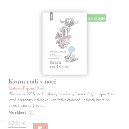
na sklade
Krava rodí v noci
Statovci Pajtim
| Kniha
Píše sa rok 1996. Vo Fínsku vychovávaný osemročný chlapec trávi
letné prázdniny v Kosove, kde zažíva čudesné udalosti, ktoré ho
poznačia na celý život.
Na sklade
?
17,01 €