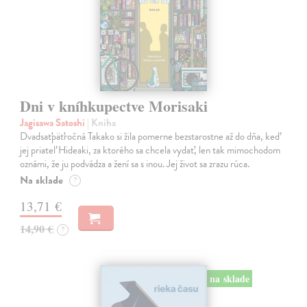
Dni v kníhkupectve Morisaki
Jagisawa Satoshi
| Kniha
Dvadsaťpäťročná Takako si žila pomerne bezstarostne až do dňa, keď
jej priateľ Hideaki, za ktorého sa chcela vydať, len tak mimochodom
oznámi, že ju podvádza a žení sa s inou. Jej život sa zrazu rúca.
Na sklade
?
13,71 €
14,90 €
?
na sklade