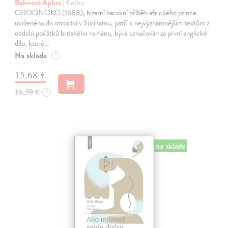
Behnová Aphra
| Kniha
OROONOKO (1688), bizarní barokní příběh afrického prince
uvrženého do otroctví v Surinamu, patří k nejvýznamnějším textům z
období počátků britského románu, bývá označován za první anglické
dílo, které…
Na sklade
?
15,68 €
16,50 €
?
na sklade