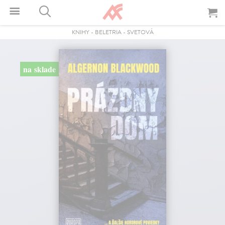
KNIHY
-
BELETRIA
-
SVETOVÁ
na sklade