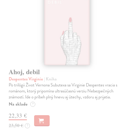
Ahoj, debil
Despentes Virginie
| Kniha
Po trilógii Život Vernona Subutexa sa Virginie Despentes vracia s
románom, ktorý pripomína ultrasúčasnú verziu Nebezpečných
známostí. Ide o príbeh plný hnevu aj útechy, vzdoru aj prijatia.
Na sklade
?
22,33 €
23,50 €
?