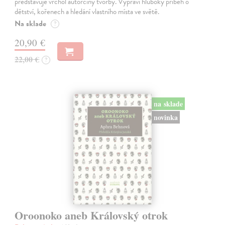
představuje vrchol autorčiny tvorby. Vypráví hluboký příběh o
dětství, kořenech a hledání vlastního místa ve světě.
Na sklade
?
20,90 €
22,00 €
?
na sklade
novinka
Oroonoko aneb Královský otrok