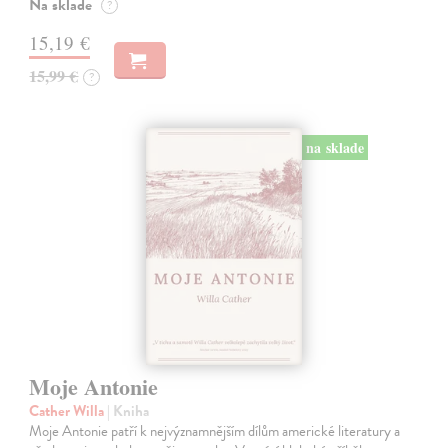
Na sklade
?
15,19 €
15,99 €
?
na sklade
Moje Antonie
Cather Willa
| Kniha
Moje Antonie patří k nejvýznamnějším dílům americké literatury a