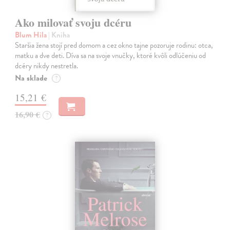
Ako milovať svoju dcéru
Blum Hila
| Kniha
Staršia žena stojí pred domom a cez okno tajne pozoruje rodinu: otca,
matku a dve deti. Díva sa na svoje vnučky, ktoré kvôli odlúčeniu od
dcéry nikdy nestretla.
Na sklade
?
15,21 €
16,90 €
?