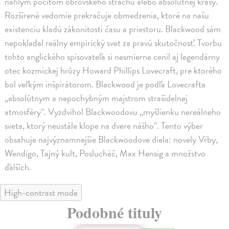
náhlym pocitom obrovského strachu alebo absolútnej krásy.
Rozšírené vedomie prekračuje obmedzenia, ktoré na našu
existenciu kladú zákonitosti času a priestoru. Blackwood sám
nepokladal reálny empirický svet za pravú skutočnosť. Tvorbu
tohto anglického spisovateľa si nesmierne cenil aj legendárny
otec kozmickej hrôzy Howard Phillips Lovecraft, pre ktorého
bol veľkým inšpirátorom. Blackwood je podľa Lovecrafta
„absolútnym a nepochybným majstrom strašidelnej
atmosféry“. Vyzdvihol Blackwoodovu „myšlienku nereálneho
sveta, ktorý neustále klope na dvere nášho“. Tento výber
obsahuje najvýznamnejšie Blackwoodove diela: novely Vŕby,
Wendigo, Tajný kult, Poslucháč, Max Hensig a množstvo
ďalších.
High-contrast mode
Podobné tituly