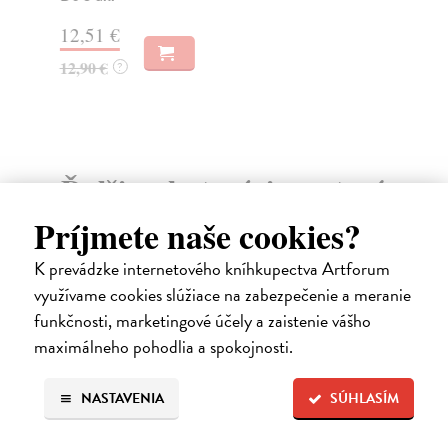
Do
12,51 €
13
12,90 €
?
13
Ďalšie z kategórie svetová
beletria
Príjmete naše cookies?
K prevádzke internetového kníhkupectva Artforum
na sklade
využívame cookies slúžiace na zabezpečenie a meranie
novinka
funkčnosti, marketingové účely a zaistenie vášho
maximálneho pohodlia a spokojnosti.
NASTAVENIA
SÚHLASÍM