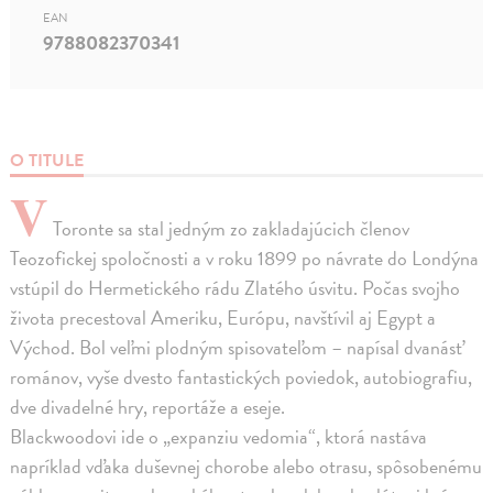
EAN
9788082370341
O TITULE
V
Toronte sa stal jedným zo zakladajúcich členov
Teozofickej spoločnosti a v roku 1899 po návrate do Londýna
vstúpil do Hermetického rádu Zlatého úsvitu. Počas svojho
života precestoval Ameriku, Európu, navštívil aj Egypt a
Východ. Bol veľmi plodným spisovateľom – napísal dvanásť
románov, vyše dvesto fantastických poviedok, autobiografiu,
dve divadelné hry, reportáže a eseje.
Blackwoodovi ide o „expanziu vedomia“, ktorá nastáva
napríklad vďaka duševnej chorobe alebo otrasu, spôsobenému