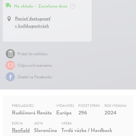
Na sklade – Zasielame dnes
?
Pozrieť dostupnosť
v kníhkupectvách
Pridať do wishlistu
Odporučiť známemu
Zdielať na Facebooku
PREKLADATEĽ
VYDAVATEĽ
POČET STRÁN
ROK VYDANIA
Rudišinová Renáta
Európa
296
2024
EDÍCIA
JAZYK
VÄZBA
Renfield
Slovenčina
Tvrdá väzba / Hardback