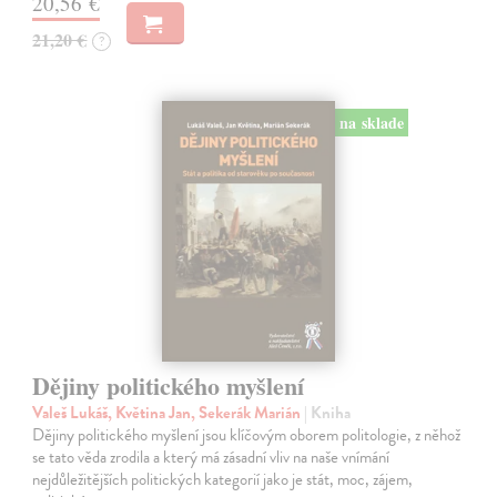
20,56 €
21,20 €
?
na sklade
Dějiny politického myšlení
Valeš Lukáš, Květina Jan, Sekerák Marián
| Kniha
Dějiny politického myšlení jsou klíčovým oborem politologie, z něhož
se tato věda zrodila a který má zásadní vliv na naše vnímání
nejdůležitějších politických kategorií jako je stát, moc, zájem,