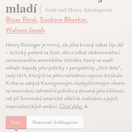
mladí
Soud nad Henry Kissingerem
Rojas René
,
Sunkara Bhaskar
,
Walters Jonah
Henry Kissinger je mrtvý, ale jeho krvavý odkaz žije dál
– kritický pohled na život, dílo a odkaz obdivovaného i
zatracovaného amerického státníka, který se snaží
odhalit dopady jeho politiky z perspektivy „těch dole“,
tedy těch, kterých se jeho rozhodnutí nejvíce dotýkala.
Kniha se zabývá Kissingerovým všudypřítomným vlivem
na americkou zahraniční politiku a zkoumá jeho klíčovou
roli při formování americké válečné mašinérie a jejích
imperialistických ambicí.
Čítať ďalej
↓
Kúpiť
Rezervovať v kníhkupectve