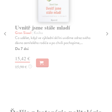
Uvnitř jsme stále mladí
Tr
kr
Gran Sissel
| Kniha
Co udělat, když ve výkladní skříni uvidíme odraz svého
Ho
dávno zemřelého rodiče a po chvíli pochopíme,...
Kni
pod
Do 7 dní
mez
15,42 €
Do
dní
15,90 €
?
gar
7,
7,
Ďalšie z kategórie politológia