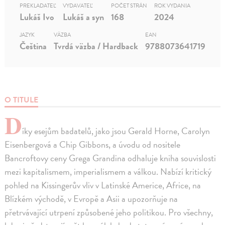
PREKLADATEĽ
VYDAVATEĽ
POČET STRÁN
ROK VYDANIA
Lukáš Ivo
Lukáš a syn
168
2024
JAZYK
VÄZBA
EAN
Čeština
Tvrdá väzba / Hardback
9788073641719
O TITULE
D
íky esejům badatelů, jako jsou Gerald Horne, Carolyn
Eisenbergová a Chip Gibbons, a úvodu od nositele
Bancroftovy ceny Grega Grandina odhaluje kniha souvislosti
mezi kapitalismem, imperialismem a válkou. Nabízí kritický
pohled na Kissingerův vliv v Latinské Americe, Africe, na
Blízkém východě, v Evropě a Asii a upozorňuje na
přetrvávající utrpení způsobené jeho politikou. Pro všechny,