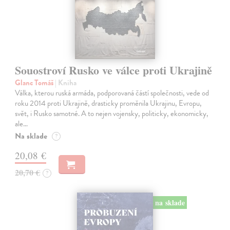
Souostroví Rusko ve válce proti Ukrajině
Glanc Tomáš
| Kniha
Válka, kterou ruská armáda, podporovaná částí společnosti, vede od
roku 2014 proti Ukrajině, drasticky proměnila Ukrajinu, Evropu,
svět, i Rusko samotné. A to nejen vojensky, politicky, ekonomicky,
ale…
Na sklade
?
20,08 €
20,70 €
?
na sklade