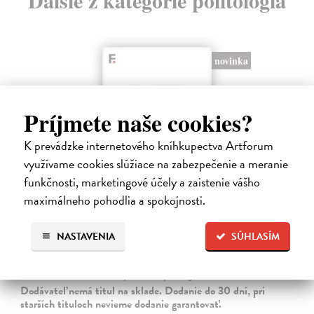
novinka
Príjmete naše cookies?
K prevádzke internetového kníhkupectva Artforum
využívame cookies slúžiace na zabezpečenie a meranie
funkčnosti, marketingové účely a zaistenie vášho
maximálneho pohodlia a spokojnosti.
Disidenti mezi disidenty
Budrajtskis Ilja Borisovič
| Kniha
NASTAVENIA
SÚHLASÍM
Kniha Ilji Budrajtskise (* 1981) je působivou mozaikou esejů, studií a
úvah, v nichž autor mapuje historii, místo, tradici a roli disidentského
hnutí v moderních sovětských a ruských dějinách. Nabízí však…
Dodávateľ nemá titul na sklade. Dodanie do 30 dní, pri
starších tituloch nevieme dodanie garantovať.