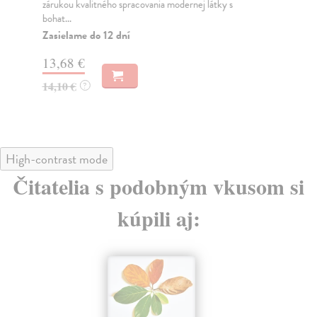
zárukou kvalitného spracovania modernej látky s
Li
bohat...
Aut
Zasielame do 12 dní
byl
Za
13,68 €
15
14,10 €
?
15
High-contrast mode
Čitatelia s podobným vkusom si
kúpili aj: