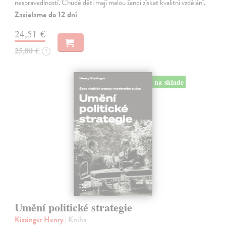
nespravedlností. Chudé děti mají malou šanci získat kvalitní vzdělání.
Zasielame do 12 dní
24,51 €
25,80 €
?
na sklade
Umění politické strategie
Kissinger Henry
| Kniha