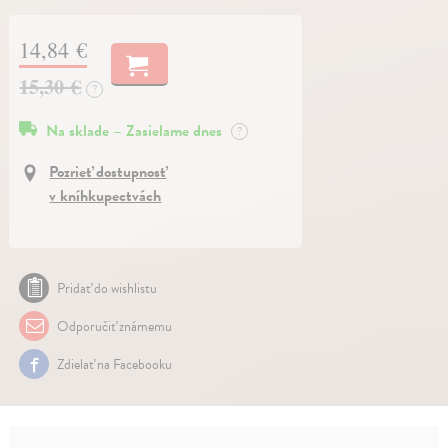
14,84 €
15,30 €
?
Na sklade – Zasielame dnes
?
Pozrieť dostupnosť
v kníhkupectvách
Pridať do wishlistu
Odporučiť známemu
Zdielať na Facebooku