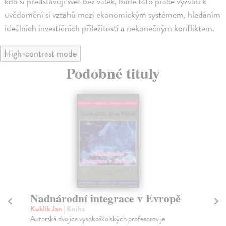
kdo si představují svět bez válek, bude tato práce výzvou k
uvědomění si vztahů mezi ekonomickým systémem, hledáním
ideálních investičních příležitostí a nekonečným konfliktem.
High-contrast mode
Podobné tituly
Nadnárodní integrace v Evropě
Do
po
Kuklík Jan
| Kniha
Če
Autorská dvojica vysokoškolských profesorov je