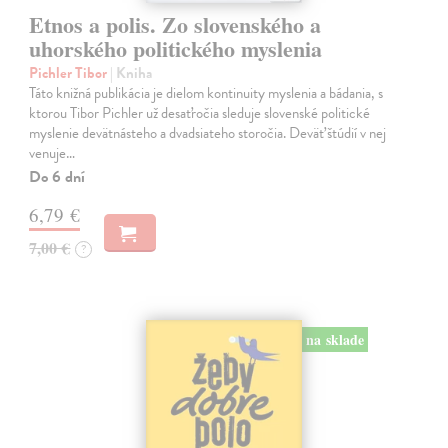
Etnos a polis. Zo slovenského a
uhorského politického myslenia
Pichler Tibor
| Kniha
Táto knižná publikácia je dielom kontinuity myslenia a bádania, s
ktorou Tibor Pichler už desaťročia sleduje slovenské politické
myslenie devätnásteho a dvadsiateho storočia. Deväť štúdií v nej
venuje…
Do 6 dní
6,79 €
7,00 €
?
na sklade