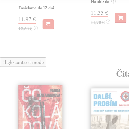
...
Na sklade
?
Zasielame do 12 dní
11,35 €
í
11,97 €
11,70 €
?
12,60 €
?
High-contrast mode
Čit