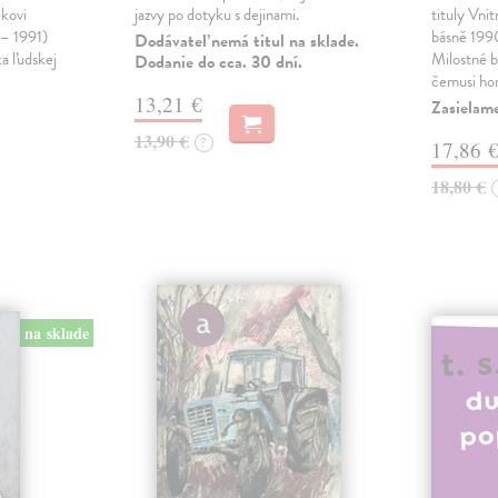
ikovi
jazvy po dotyku s dejinami.
tituly Vni
 – 1991)
básně 19
Dodávateľ nemá titul na sklade.
ka ľudskej
Milostné 
Dodanie do cca. 30 dní.
čemusi ho
13,21 €
Zasielame
13,90 €
?
17,86 
18,80 €
na sklade