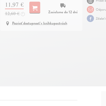
Pridať d
11,97 €
Odporu
Zasielame do 12 dní
12,60 €
?
Zdielať
Pozrieť dostupnosť v kníhkupectvách