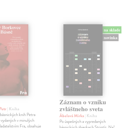
na sklade
novinka
Záznam o vzniku
zvláštneho sveta
Petr
| Kniha
 básnických knih Petra
Ábelová Mirka
| Kniha
 vydaných v minulých
Po úspešných a vypredaných
ladatelstvím Fra, obsahuje
básnických zbierkach Striptíz, Na!,