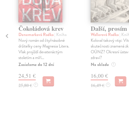
Čokoládová krev
Další, prosím
Denemarková Radka
| Kniha
Wallerová Radka
| Kni
Nový román od čtyřnásobné
Koloval takový vtip: Vít
držitelky ceny Magnesia Litera.
skutečnosti znamená zk
Vlak projíždí devatenáctým
OÚNZ? Okresní ústav 
stoletím a míří...
zdraví?
Zasielame do 12 dní
Na sklade
?
24,51 €
16,00 €
25,80 €
16,49 €
?
?