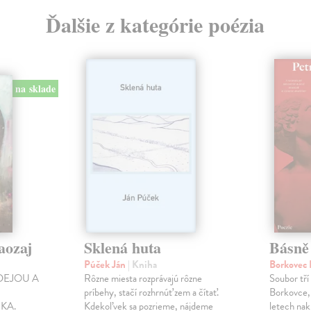
Ďalšie z kategórie poézia
na sklade
aozaj
Sklená huta
Básně
Púček Ján
| Kniha
Borkovec 
DEJOU A
Rôzne miesta rozprávajú rôzne
Soubor tří
príbehy, stačí rozhrnúť zem a čítať.
Borkovce,
KA.
Kdekoľvek sa pozrieme, nájdeme
letech nak