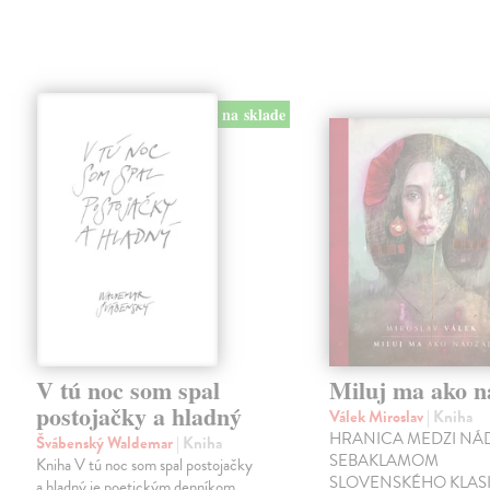
na sklade
V tú noc som spal
Miluj ma ako n
postojačky a hladný
Válek Miroslav
| Kniha
HRANICA MEDZI NÁ
Švábenský Waldemar
| Kniha
SEBAKLAMOM
Kniha V tú noc som spal postojačky
SLOVENSKÉHO KLASI
a hladný je poetickým denníkom