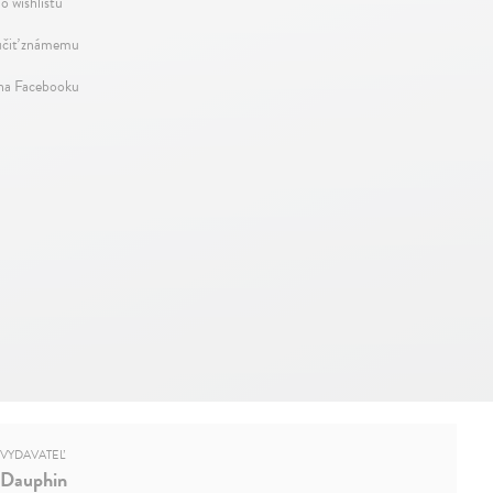
o wishlistu
čiť známemu
 na Facebooku
VYDAVATEĽ
Dauphin