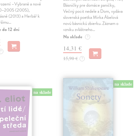
trozemí –Vybrané a nové
Básničky pre domáce paničky,
90–2005 (2005),
Večný pocit nedele a Dom, vydáva
básně (2013) a Herbář k
slovenská poetka Mirka Ábelová
ršímu…
novú básnickú zbierku. Záznam o
 do 12 dní
vzniku zvláštneho…
Na sklade
?
€
14,31 €
?
15,90 €
?
na sklade
na sklade