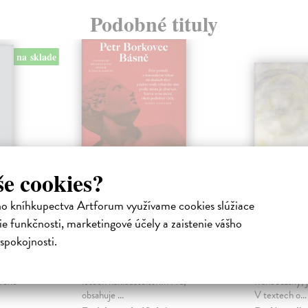
Podobné tituly
na sklade
še cookies?
ho kníhkupectva Artforum využívame cookies slúžiace
tika
Básně
Ianus tř
e funkčnosti, marketingové účely a zaistenie vášho
spokojnosti.
a
Borkovec Petr
| Kniha
Linhartová V
Soubor tří básnických knih Petra
Tvorba Věry Li
bojovnice
Borkovce, vydaných v minulých
psaná česky n
svého
letech nakladatelstvím Fra,
francouzsky, 
obsahuje ...
V textech o...