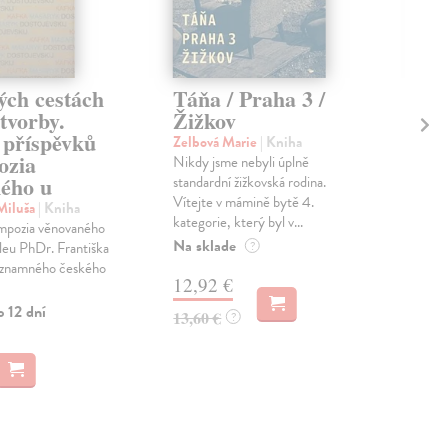
ých cestách
Táňa / Praha 3 /
Ch
 tvorby.
Žižkov
Ska
 příspěvků
Poví
Zelbová Marie
| Kniha
ozia
nech
Nikdy jsme nebyli úplně
deb
ého u
standardní žižkovská rodina.
proz
Vítejte v mámině bytě 4.
Miluša
| Kniha
kategorie, který byl v...
Na 
ympozia věnovaného
Na sklade
ileu PhDr. Františka
?
13
ýznamného českého
12,92 €
14,
o 12 dní
13,60 €
?