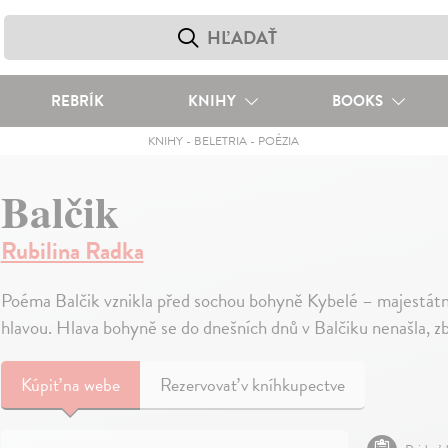
REBRÍK
KNIHY
BOOKS
KNIHY
-
BELETRIA
-
POÉZIA
Balčik
Rubilina Radka
Poéma Balčik vznikla před sochou bohyně Kybelé – majestátně
hlavou. Hlava bohyně se do dnešních dnů v Balčiku nenašla, zb
Kúpiť
na webe
Rezervovať v kníhkupectve