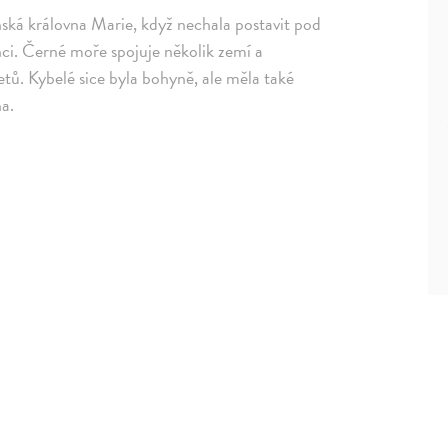
ká královna Marie, když nechala postavit pod
nci. Černé moře spojuje několik zemí a
řetů. Kybelé sice byla bohyně, ale měla také
na.