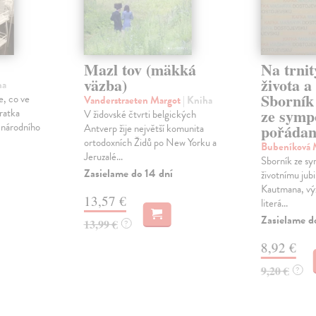
Mazl tov (mäkká
Na trnit
väzba)
života a
ha
Sborník
e, co ve
Vanderstraeten Margot
| Kniha
ze symp
ratka
V židovské čtvrti belgických
národního
pořádan
Antverp žije největší komunita
ortodoxních Židů po New Yorku a
Bubeníková 
Jeruzalé...
Sborník ze s
Zasielame do 14 dní
životnímu jub
Kautmana, v
13,57 €
literá...
Zasielame d
13,99 €
?
8,92 €
9,20 €
?