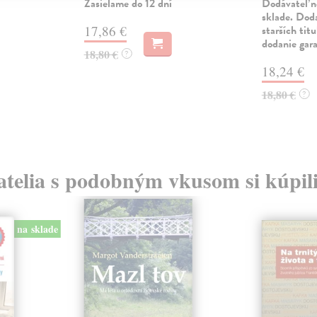
Zasielame do 12 dní
Dodávateľ n
sklade. Doda
17,86 €
starších tit
dodanie gar
18,80 €
?
18,24 €
18,80 €
?
atelia s podobným vkusom si kúpili
na sklade