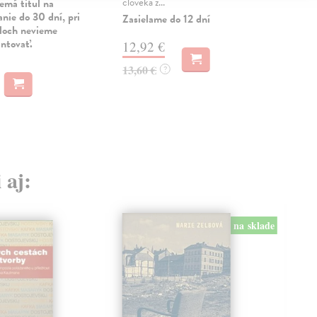
člověka z...
situ
emá titul na
nie do 30 dní, pri
Zasielame do 12 dní
Zas
uloch nevieme
antovať.
12,92 €
13
13,60 €
14,
?
 aj:
na sklade