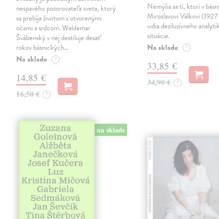
Nemýlia sa tí, ktorí v básn
nespavého pozorovateľa sveta, ktorý
Miroslavovi Válkovi (1927
sa prebíja životom s otvorenými
vidia deziluzívneho analyti
očami a srdcom. Waldemar
situácie.
Švábenský v nej destiluje desať
Na sklade
rokov básnických…
?
Na sklade
?
33,85 €
14,85 €
34,90 €
?
16,50 €
?
na sklade