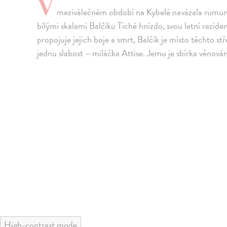
V
meziválečném období na Kybelé navázala rumuns
bílými skalami Balčiku Tiché hnízdo, svou letní rezide
propojuje jejich boje a smrt, Balčik je místo těchto st
jednu slabost – miláčka Attise. Jemu je sbírka věnová
High-contrast mode