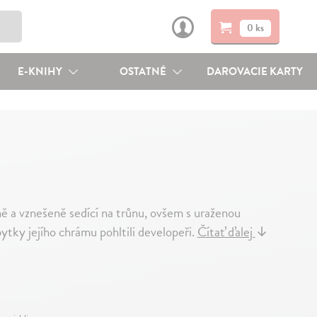
0 ks
E-KNIHY
OSTATNÉ
DAROVACIE KARTY
 a vznešeně sedící na trůnu, ovšem s uraženou
ytky jejího chrámu pohltili developeři.
Čítať ďalej
↓