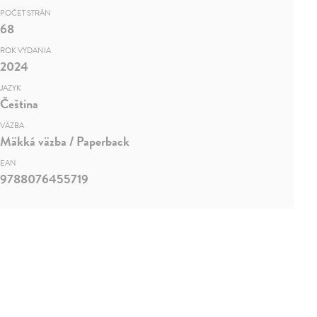
POČET STRÁN
68
ROK VYDANIA
2024
JAZYK
Čeština
VÄZBA
Mäkká väzba / Paperback
EAN
9788076455719